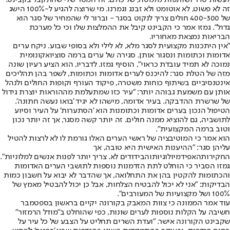
לעשות סדר ושותפות מלמטה, של כולם. זה המסר שלי שהתקבל בקבינט.
זה לא פשוט, לא אוטומט ולא זבנג וגמרנו. מי שרוצה להגיע ל-100% הישג
של 400-300 חולים צריך לנקוט בסגר - וברור לי שהמחיר של סגר הוא
גדול". גמזו אמר כי הקבינט קיבל את ההמלצות שלו וכי כל מערכת
הבריאות נמצאת מאחוריו.
"אין היתכנות מקצועית לסגר מלא, לא לילי ולא בסופי שבוע. ניקח ערים
אדומות וכתומות ונסגור אותן. סגירה של ערים ברמה סוציואקונומית
נמוכה לא תמיד עובדת כראוי", הוסיף גמזו. לדבריו, הוא הציע רעיון שונה
מזה של הטלת סגר: להיכנס לערים אדומות וכתומות, לשפר בהן תהליכים
אינטנסיביים בשיתוף כוחות משטרה, פיקוד העורף וקופות החולים ולנהל
אותן עם משמעת גבוהה יותר: "עיר כזו שמתעלמת מההוראות יוצרת גידול
של שרשרת ההדבקה. בעיר אדומה, מישהו לא יגיד 'בואו נעשה חתונה'.
הטיפול הנכון בערים אדומות וכתומנות הוא 'הסתערות' על העיר וסיוע
לתושביה, גם להוציא ממנה חולים. זה יותר קשה מסגר, אך זה יותר נכון
וטוב ברמה המקצועית".
הוא אמר כי המוטיבציה של ראשי הערים האלו גורמת לו לא לרצות להטיל
עליהן סגר: "ההיענות האישית היא טובה, אך
החקירות
האפידמיולוגיות
והבידודים לא. צריך יותר לפנות אנשים למלוניות".
גמזו הסביר כי הוחלט לתת הזדמנות נוספות לתושבי הערים האדומות
והכתומות להקטין בהן את התחלואה, אך שהדבר לא יבוא על חשבון כמות
הבדיקות: "אני לא יכול להבטיח הצלחות, אבל כן יכול להבטיל מאמץ של
100% ושל מקצועיות של המעורבים".
עוד אמר הממונה כי צוות המאבק בקורונה יקיים בראשון בספטמבר
חשיבה על הקלות נוספות לערים שונות, כפי שהוחלט ב"מודל הרמזור"
שקבינט הקורונה אישר. "ועדת השרים תחליט על הצבע של כל עיר על