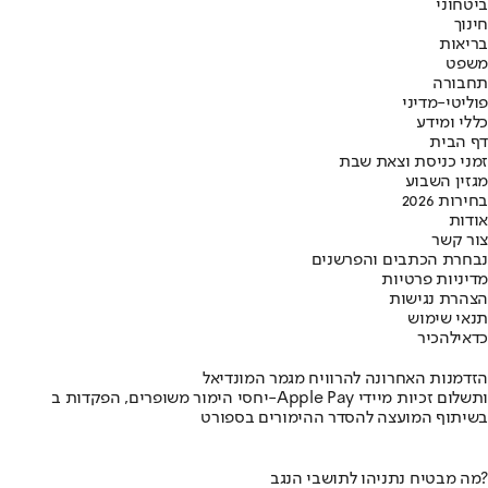
ביטחוני
חינוך
בריאות
משפט
תחבורה
פוליטי-מדיני
כללי ומידע
דף הבית
זמני כניסת וצאת שבת
מגזין השבוע
בחירות 2026
אודות
צור קשר
נבחרת הכתבים והפרשנים
מדיניות פרטיות
הצהרת נגישות
תנאי שימוש
כדאי
להכיר
הזדמנות האחרונה להרוויח מגמר המונדיאל
יחסי הימור משופרים, הפקדות ב-Apple Pay ותשלום זכיות מיידי
בשיתוף המועצה להסדר ההימורים בספורט
מה מבטיח נתניהו לתושבי הנגב?