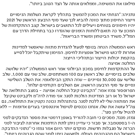
מילאנו את המשימה, וממלאים אותה על הצד הטוב ביותר".
נתניהו: "הנחתי את המכון להמשיך בתהליך לקראת השלמת הניסויים
וייצור החיסון מתוך כוונה להביא לכך שעד סוף הרבעון הראשון של 2021
יהיו חיסונים בטוחים ויעילים לכל התושבים בישראל. קצב ההתקדמות של
המכון עד כה תואם ללוחות הזמנים שהוגדרו כבר בתחילת הדרך עם
המל"ל, משרד הביטחון ומשרד הבריאות".
ראש הממשלה הנחה בנוסף לפעול להגדרת מתווה שיאפשר למדינות
אחרות לרכוש מישראל אופציות לחיסון. המימון שיתקבל יוכל לסייע
בהקמת יכולות הייצור ובתהליכי הייצור.
החלטה אמיצה
על ההתקדמות לחיסון במכון הביולוגי אמר ראש הממשלה: "יהיו שלושה
שלבים בניסויים. שלב ראשון עם 100 משתתפים, שלב שני עם 1,000, שלב
שלישי עם 30,000 נסיינים – שזה התקן הבינלאומי. את השלב השלישי
נסיים עד סוף הרבעון הראשון, אם השלבים הקודמים יצלחו".
הפרופסור גמזו אמר: "הקבינט קיבל החלטה אמיצה - במצב התחלואה של
ישראל כל או רוב המדינות הולכות לסגר. אני מודה לרה"מ ולקבינט שקיבל
את המתווה שלי לא ללכת לסגר. בהתנהלות נכונה נקטין את התחלואה, גם
צה"ל עושה את שלו. אנחנו נכנסים לטיפול אינטנסיבי בערים אדומות – ללא
להטיל עליהן סגר".
גמזו, מנגד, מסכים כי חובה להוריד באופן דרמטי את מספר הנדבקים לפני
ה-1 בספטמבר, אך סבור כי עדיין ניתן לתת הזדמנות אחרונה לציבור לפני
הכרזה על מגבלות חדשות. מוקדם יותר היום אמר גמזו כי "נתוני ההדבקה
בישראל הם מהגבוהים בעולם, ולמעשה ניתן לומר שהם הגבוהים ביותר".