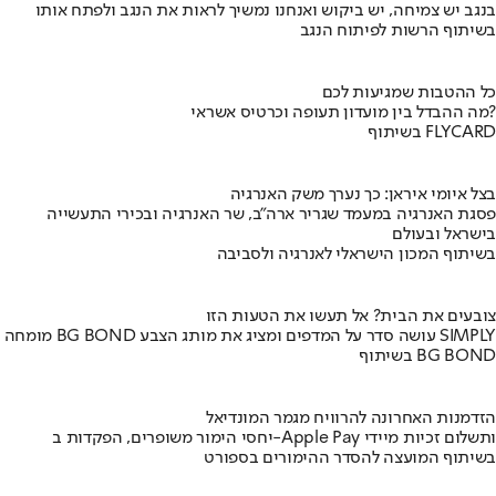
בנגב יש צמיחה, יש ביקוש ואנחנו נמשיך לראות את הנגב ולפתח אותו
בשיתוף הרשות לפיתוח הנגב
כל ההטבות שמגיעות לכם
מה ההבדל בין מועדון תעופה וכרטיס אשראי?
בשיתוף FLYCARD
בצל איומי איראן: כך נערך משק האנרגיה
פסגת האנרגיה במעמד שגריר ארה"ב, שר האנרגיה ובכירי התעשייה
בישראל ובעולם
בשיתוף המכון הישראלי לאנרגיה ולסביבה
צובעים את הבית? אל תעשו את הטעות הזו
מומחה BG BOND עושה סדר על המדפים ומציג את מותג הצבע SIMPLY
בשיתוף BG BOND
הזדמנות האחרונה להרוויח מגמר המונדיאל
יחסי הימור משופרים, הפקדות ב-Apple Pay ותשלום זכיות מיידי
בשיתוף המועצה להסדר ההימורים בספורט