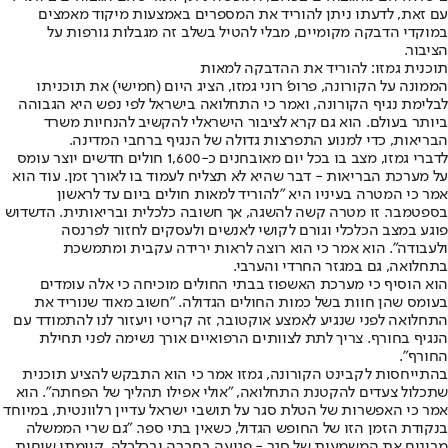
עם זאת, לדעתו ניתן להוריד את המספרים באמצעות מיקוד מאמצים
במוקדי הדבקה מקומיים, מבלי להטיל בשלב זה מגבלות גורפות על
הציבור.
תוכנית גמזו: להוריד את ההדבקה למאות
הממונה על הקורונה, פרופ' רוני גמזו, הציג היום (חמישי) את תוכניתו
לבלימת נגיף הקורונה, ואמר כי התחלואה בישראל לפי נפש היא הגבוהה
ביותר בעולם. הוא גם קרא לציבור הישראלי להקשיב להנחיות משרד
הבריאות, כדי למנוע התפרצות גדולה של הנגיף ברחבי המדינה.
לדברי גמזו, מצב בו בכל יום מאובחנים כ-1,600 חולים חדשים יוצר עומס
על מערכת הבריאות - דבר שהיא לא תצליח לעמוד בו לאורך זמן. עוד הוא
אמר כי המטרה בעיניו היא "להוריד למאות חולים ביום עד לראשון
בספטמבר. זו מטרה קשה להשגה, אך חשובה כלכלית ובריאותית. הדשדוש
פוגע במצב הכלכלי וגורם לקושי לאנשים ולעסקים לחזור לפרנסה
ולעבודה". הוא אמר כי הוא רוצה לראות ירידה עקבית ומתמשכת
בתחלואה, גם במגזר החרדי והערבי.
הוא הוסיף כי מערכת האשפוז בבתי החולים מוכיחה כי אלה עומדים
בעומס שהן חוות בשל כמות החולים הגדולה. "חשוב מאוד שנוריד את
התחלואה לפני שנגיע לאמצע אוקטובר, זה קריטי ויעזור לנו להתמודד עם
הנגיף בחורף. צריך לתת לצוותים הרפואיים אורך נשימה לפני תחילת
החורף".
בהתייחסות לקבינט הקורונה, גמזו אמר כי הוא התבקש להציע תוכנית
שתכלול צעדים להקטנת התחלואה, "אולי אפילו תהליך של הפחתה". הוא
אמר כי האפשרות של הטלת סגר על תושבי ישראל עדיין רלוונטית, במיוחד
בנקודת הזמן הזו של החופש הגדול, כשאין בתי ספר. "גם שרי הממשלה
מבינים את המשמעות של סגר - פגיעה בחברה ובכלכלה. קיימתי שיחות