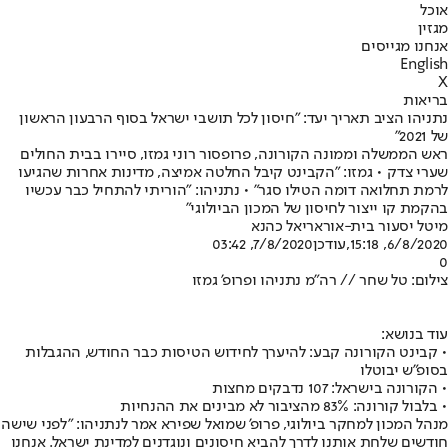
אוכל
מגזין
אנחנו מגייסים
English
X
בריאות
נתניהו הציב תאריך יעד: "חיסון לכל תושבי ישראל בסוף הרבעון הראשון
של 2021"
ראש הממשלה וממונה הקורונה, פרופסור רוני גמזו, סיירו בבית החולים
שערי צדק • גמזו: "הקבינט קיבל החלטה אמיצה, מדינות אחרות שהגיעו
לרמת תחלואה דומה הטילו סגר" • נתניהו: "הוריתי להתחיל כבר עכשיו
בהקמת קו ייצור לחיסון של המכון הביולוגי"
מיטל יסעור בית-אור
אריאל כהנא
6/8/2020, 15:18
,עודכן
7/8/2020, 03:42
0
צילום: טל שחר // רה"מ נתניהו ופרופ' גמזו
עוד בנושא:
• קבינט הקורונה קבע: להיערך לחידוש הטיסות כבר החודש, ההגבלות
בסופ"ש יבוטלו
• הקורונה בישראל: 107 נדבקים מחצות
• בלבול קורונה: 83% מהציבור לא מבינים את ההנחיות
מנהל המכון למחקר ביולוגי, פרופ' שמואל שפירא אמר לנתניהו: ״לפני שישה
חודשים שלחת אותנו לדרך להביא חיסונים ונוגדנים למדינת ישראל. אנחנו