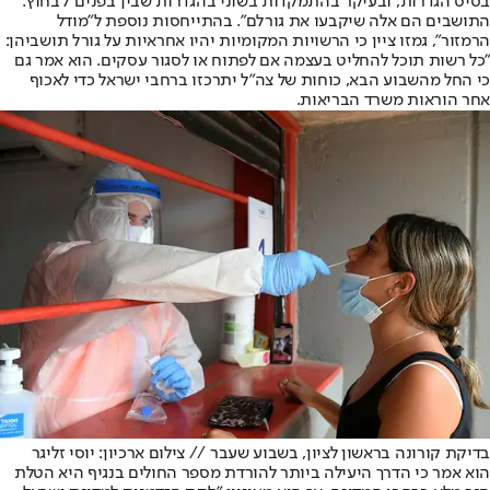
בסיס הגדרות, ובעיקר בהתמקדות בשוני בהגדרות שבין 'בפנים' ל'בחוץ.
התושבים הם אלה שיקבעו את גורלם". בהתייחסות נוספת ל"מודל
הרמזור", גמזו ציין כי הרשויות המקומיות יהיו אחראיות על גורל תושביהן:
"כל רשות תוכל להחליט בעצמה אם לפתוח או לסגור עסקים. הוא אמר גם
כי החל מהשבוע הבא, כוחות של צה"ל יתרכזו ברחבי ישראל כדי לאכוף
אחר הוראות משרד הבריאות.
בדיקת קורונה בראשון לציון, בשבוע שעבר // צילום ארכיון: יוסי זליגר
הוא אמר כי הדרך היעילה ביותר להורדת מספר החולים בנגיף היא הטלת