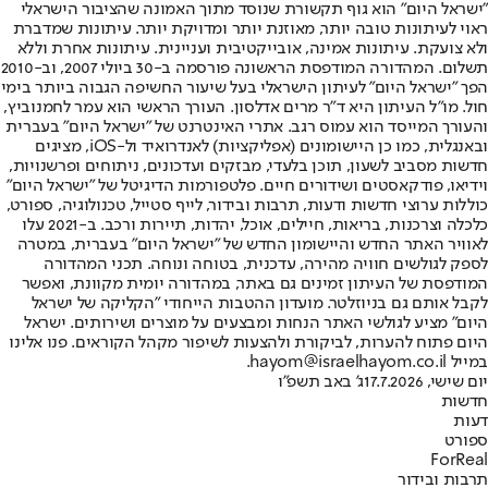
"ישראל היום" הוא גוף תקשורת שנוסד מתוך האמונה שהציבור הישראלי
ראוי לעיתונות טובה יותר, מאוזנת יותר ומדויקת יותר. עיתונות שמדברת
ולא צועקת. עיתונות אמינה, אובייקטיבית ועניינית. עיתונות אחרת וללא
תשלום. המהדורה המודפסת הראשונה פורסמה ב-30 ביולי 2007, וב-2010
הפך "ישראל היום" לעיתון הישראלי בעל שיעור החשיפה הגבוה ביותר בימי
חול. מו"ל העיתון היא ד"ר מרים אדלסון. העורך הראשי הוא עמר לחמנוביץ,
והעורך המייסד הוא עמוס רגב. אתרי האינטרנט של "ישראל היום" בעברית
ובאנגלית, כמו כן היישומונים (אפליקציות) לאנדרואיד ול-iOS, מציגים
חדשות מסביב לשעון, תוכן בלעדי, מבזקים ועדכונים, ניתוחים ופרשנויות,
וידיאו, פודקאסטים ושידורים חיים. פלטפורמות הדיגיטל של "ישראל היום"
כוללות ערוצי חדשות ודעות, תרבות ובידור, לייף סטייל, טכנולוגיה, ספורט,
כלכלה וצרכנות, בריאות, חיילים, אוכל, יהדות, תיירות ורכב. ב-2021 עלו
לאוויר האתר החדש והיישומון החדש של "ישראל היום" בעברית, במטרה
לספק לגולשים חוויה מהירה, עדכנית, בטוחה ונוחה. תכני המהדורה
המודפסת של העיתון זמינים גם באתר, במהדורה יומית מקוונת, ואפשר
לקבל אותם גם בניוזלטר. מועדון ההטבות הייחודי "הקליקה של ישראל
היום" מציע לגולשי האתר הנחות ומבצעים על מוצרים ושירותים. ישראל
היום פתוח להערות, לביקורת ולהצעות לשיפור מקהל הקוראים. פנו אלינו
במייל hayom@israelhayom.co.il.
יום שישי, 17.7.2026
ג' באב תשפ"ו
חדשות
דעות
ספורט
ForReal
תרבות ובידור