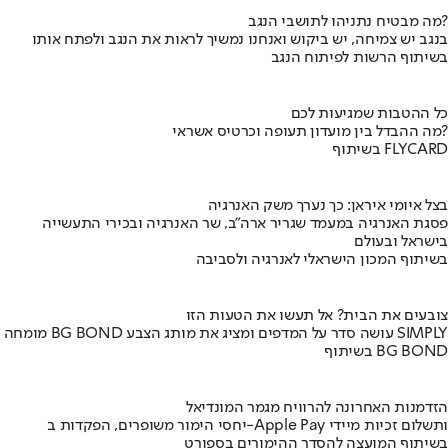
מה מבטיח נתניהו לתושבי הנגב?
בנגב יש צמיחה, יש ביקוש ואנחנו נמשיך לראות את הנגב ולפתח אותו
בשיתוף הרשות לפיתוח הנגב
כל ההטבות שמגיעות לכם
מה ההבדל בין מועדון תעופה וכרטיס אשראי?
בשיתוף FLYCARD
בצל איומי איראן: כך נערך משק האנרגיה
פסגת האנרגיה במעמד שגריר ארה"ב, שר האנרגיה ובכירי התעשייה
בישראל ובעולם
בשיתוף המכון הישראלי לאנרגיה ולסביבה
צובעים את הבית? אל תעשו את הטעות הזו
מומחה BG BOND עושה סדר על המדפים ומציג את מותג הצבע SIMPLY
בשיתוף BG BOND
הזדמנות האחרונה להרוויח מגמר המונדיאל
יחסי הימור משופרים, הפקדות ב-Apple Pay ותשלום זכיות מיידי
בשיתוף המועצה להסדר ההימורים בספורט