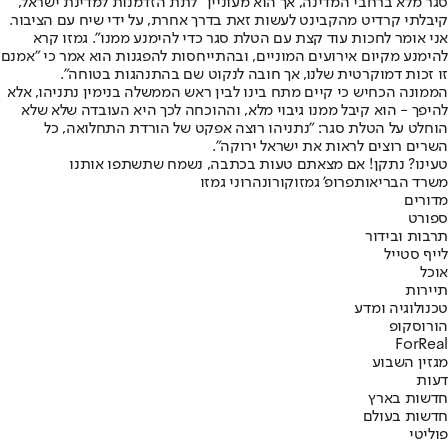
סגר מלא ברחבי המדינה, אך הוא מעוניין "לתת הזדמנות למדינת ישראל,
קיבלתי קרדיט מהקבינט לעשות זאת בדרך אחרת, על ידי שיח עם הציבור.
אני אומר לחכות עוד קצת עם הטלת סגר כדי להימנע ממנו". גמזו קרא
להימנע מקיום אירועים המוניים, ובהתייחסות להפגנות הוא אמר כי "אמנם
זו זכות דמוקרטית שלנו, אך חובה לנקוט שם בהתנהגות בטוחה".
הממונה הכחיש כי קיים מתח בינו לבין ראש הממשלה בנימין נתניהו, אלא
להיפך - הוא קיבל ממנו גיבוי מלא, וההוכחה לכך היא העובדה שלא שלא
הוחלט על הטלת סגר: "נתניהו רוצה אפקט של הורדת התחלואה, כל
השרים רוצים לראות את ישראל ירוקה".
טעינו? נתקן! אם מצאתם טעות בכתבה, נשמח שתשתפו אותנו
משרד הבריאות
פרופ' גמזו
קורונה
רוני גמזו
מדורים
ספורט
תרבות ובידור
לייף סטייל
אוכל
תיירות
טכנולוגיה ומדע
הורוסקופ
ForReal
מגזין השבוע
דעות
חדשות בארץ
חדשות בעולם
פוליטי