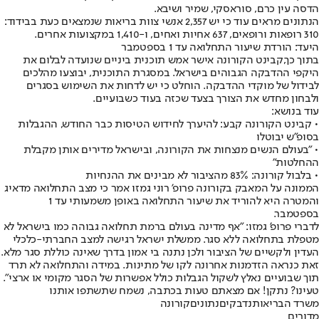
הדסה עין כרם, סוראסקי, שמיר ושיבא.
הנתונים מראים עוד כי יש 2,357 אנשי צוות בריאות שנמצאים כעת בבידוד:
310 רופאות ורופאים, 637 אחיות ואחים, ו-1,410 במקצועות אחרים.
היעד: הורדת שיעור התחלואה עד 1 בספטמבר
בתוך כך,
קבינט הקורונה אישר אמש תוכנית ביניים שנועדה לבלום את
היקפי ההדבקה הגבוהים בישראל. במסגרת התוכנית, יבוצעו מהלכים
לבידול של מוקדי ההדבקה. הוחלט כי יש לדחות את השימוש בסגרים
ולבחון מחדש את הצורך בצעד שכזה בעוד כשבועיים.
עוד בנושא:
• קבינט הקורונה קבע: להיערך לחידוש הטיסות כבר החודש, ההגבלות
בסופ"ש יבוטלו
• "בעולם הנשים מנצחות את הקורונה, ובישראל מדירים אותן מקבלת
ההחלטות"
• בלבול קורונה: 83% מהציבור לא מבינים את ההנחיות
הממונה על המאבק בקורונה פרופ' רוני גמזו אמר כי מצב התחלואה מדאיג
והמטרה היא להוריד את שיעור התחלואה באופן משמעותי עד 1
בספטמבר.
לדברי פרופ' גמזו: "אף מדינה בעולם ברמת תחלואה גבוהה כמו בישראל לא
מטפלת בתחלואה ללא סגר. ממשלת ישראל רגישה למצב החברתי-כלכלי
העדין ולקשיים של הציבור ולכן נתנה בי אמון בדרך שאינה כוללת סגר מלא.
זאת כנראה הזדמנות אחרונה לקו של מתינות. במידה והתחלואה לא תרד
תוך שבועיים נאלץ לשקול הגבלות כולל אפשרות של הסגר מקומי או ארצי".
טעינו? נתקן! אם מצאתם טעות בכתבה, נשמח שתשתפו אותנו
משרד הבריאות
נדבקים
נתונים
קורונה
מדורים