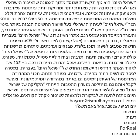
"ישראל היום" הוא גוף תקשורת שנוסד מתוך האמונה שהציבור הישראלי
ראוי לעיתונות טובה יותר, מאוזנת יותר ומדויקת יותר. עיתונות שמדברת
ולא צועקת. עיתונות אמינה, אובייקטיבית ועניינית. עיתונות אחרת וללא
תשלום. המהדורה המודפסת הראשונה פורסמה ב-30 ביולי 2007, וב-2010
הפך "ישראל היום" לעיתון הישראלי בעל שיעור החשיפה הגבוה ביותר בימי
חול. מו"ל העיתון היא ד"ר מרים אדלסון. העורך הראשי הוא עמר לחמנוביץ,
והעורך המייסד הוא עמוס רגב. אתרי האינטרנט של "ישראל היום" בעברית
ובאנגלית, כמו כן היישומונים (אפליקציות) לאנדרואיד ול-iOS, מציגים
חדשות מסביב לשעון, תוכן בלעדי, מבזקים ועדכונים, ניתוחים ופרשנויות,
וידיאו, פודקאסטים ושידורים חיים. פלטפורמות הדיגיטל של "ישראל היום"
כוללות ערוצי חדשות ודעות, תרבות ובידור, לייף סטייל, טכנולוגיה, ספורט,
כלכלה וצרכנות, בריאות, חיילים, אוכל, יהדות, תיירות ורכב. ב-2021 עלו
לאוויר האתר החדש והיישומון החדש של "ישראל היום" בעברית, במטרה
לספק לגולשים חוויה מהירה, עדכנית, בטוחה ונוחה. תכני המהדורה
המודפסת של העיתון זמינים גם באתר, במהדורה יומית מקוונת, ואפשר
לקבל אותם גם בניוזלטר. מועדון ההטבות הייחודי "הקליקה של ישראל
היום" מציע לגולשי האתר הנחות ומבצעים על מוצרים ושירותים. ישראל
היום פתוח להערות, לביקורת ולהצעות לשיפור מקהל הקוראים. פנו אלינו
במייל hayom@israelhayom.co.il.
יום רביעי, 15.7.2026
א' באב תשפ"ו
חדשות
דעות
ספורט
ForReal
תרבות ובידור