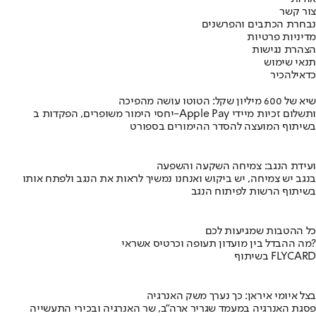
צור קשר
נבחרת הכתבים והפרשנים
מדיניות פרטיות
הצהרת נגישות
תנאי שימוש
כדאי
להכיר
שיא של 600 מיליון שקל: הטוטו עושה מהפיכה
יחסי הימור משופרים, הפקדות ב-Apple Pay ותשלום זכיות מיידי
בשיתוף המועצה להסדר ההימורים בספורט
ועידת הנגב: צמיחה השקעה והשפעה
בנגב יש צמיחה, יש ביקוש ואנחנו נמשיך לראות את הנגב ולפתח אותו
בשיתוף הרשות לפיתוח הנגב
כל ההטבות שמגיעות לכם
מה ההבדל בין מועדון תעופה וכרטיס אשראי?
בשיתוף FLYCARD
בצל איומי איראן: כך נערך משק האנרגיה
פסגת האנרגיה במעמד שגריר ארה"ב, שר האנרגיה ובכירי התעשייה