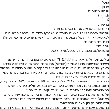
אוכל
מגזין
אנחנו מגייסים
English
X
בריאות
הקורונה בישראל: 107 נדבקים מחצות
אתמול אובחנו 1,683 נשאים ביותר מ-24 אלף בדיקות • מספר הנפטרים
ללא שינוי • ירידה קלה במספר החולים קשה • אילו ערים סווגו כאדומות? •
הנתונים המלאים
אסף גולן
6/8/2020, 05:55
,עודכן
6/8/2020, 07:56
0
צילום: יוסי זליגר - ארכיון // 78,324 ישראלים נדבקו בקורונה עד עתה
משרד הבריאות עדכן הבוקר (חמישי) את נתוני התחלואה בקורונה ברחבי
הארץ. על פי הנתונים, מחצות אובחנו 107 נדבקים ב-5,599 בדיקות. אתמול
זוהו 1,683 נשאים ב-24,436 בדיקות. מאז חצות מניין הקורבנות נותר ללא
שינוי, ומספרם עומד על 565 בני אדם.
בבתי החולים מאושפזים 745 חולים, ביניהם 105 מונשמים, 347 במצב קשה,
ו-138 במצב בינוני. נכון לעתה, בישראל יש 24,405 חולים פעילים. שיעור
המאומתים שאובחן אתמול ב-23,543 בדיקות על 7.1 אחוז.
על פי הנתונים המעודכנים, הערים האדומות הן בני ברק, מודיעין עילית,
עמנואל וכפר האורנים. ירושלים, אשדוד, בית שמש, אלעד, ביתר עילית
וקלנסווה הן בין הערים הכתומות.
בנוסף, נרשמו יותר מ-100 אחוזי תפוסה במחלקות הקורונה בבתי החולים