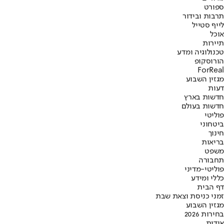
ספורט
תרבות ובידור
לייף סטייל
אוכל
תיירות
טכנולוגיה ומדע
הורוסקופ
ForReal
מגזין השבוע
דעות
חדשות בארץ
חדשות בעולם
פוליטי
ביטחוני
חינוך
בריאות
משפט
תחבורה
פוליטי-מדיני
כללי ומידע
דף הבית
זמני כניסת וצאת שבת
מגזין השבוע
בחירות 2026
אודות