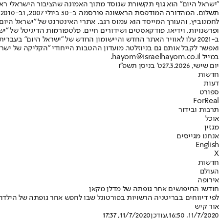
"ישראל היום" הוא גוף תקשורת שנוסד מתוך האמונה שהציבור הישראלי ראוי 
ת
ופרשנויות, וידיאו, פודקאסטים ושידורים חיים. פלטפורמות הדיגיטל של "ישרא
ב-2021 עלו לאוויר האתר החדש והיישומון החדש של "ישראל היום" בע
ואפשר לקבל אותם גם בניוזלטר. מועדון ההטבות הייחודי "הקליקה של ישרא
במייל hayom@israelhayom.co.il.
יום שישי, 27.3.2026
ט' בניסן תשפ"ו
חדשות
דעות
ספורט
ForReal
תרבות ובידור
אוכל
מגזין
אנחנו מגייסים
English
X
חדשות
העולם
אירופה
חודשו החיפושים אחר גופתה של מדלן מקאן
לפי דיווחים בבריטניה הרשויות בפורטוגל שבו לחפש אחר גופתה של הילדה שנעלמה בשנת 2007 • מוקד הסריקות: בארות באז
אור קיש
11/7/2020, 16:50
,עודכן
11/7/2020, 17:37