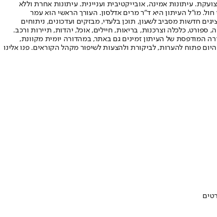
ועקת. עיתונות אמינה, אובייקטיבית ועניינית. עיתונות אחרת וללא
עור החשיפה הגבוה ביותר בימי חול. מו"ל העיתון היא ד"ר מרים אדלסון. העורך הראשי הוא עמר
 והעורך המייסד הוא עמוס רגב. אתרי האינטרנט של "ישראל היום" בעברית ובאנגלית, כמו כן היישומונים (אפליקציות) לאנדרואיד ול-iOS, מציגים חדשות מסביב לשעון, תוכן בלעדי, מבזקים ועדכונים, ניתוחים
, ספורט, כלכלה וצרכנות, בריאות, חיילים, אוכל, יהדות, תיירות ורכב.
דורה המודפסת של העיתון זמינים גם באתר, במהדורה יומית מקוונת,
היום פתוח להערות, לביקורת ולהצעות לשיפור מקהל הקוראים. פנו אלינו