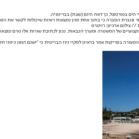
 הים בפורטוגל, כך דווח היום (שבת) בבריטניה.
אזור וגוברת הסברה כי בתוך אחת מהן נמצאות ראיות שיכולות לקשר את ה
/ צילום ארכיון: רויטרס
 ומשתתפים בו גם מטפסים מקצועיים של המשטרה ומערך הכבאות. נכון לכתיבת שורות אל
עורה בסריקות אמר בראיון לסקיי ניוז הבריטית כי "ישנם המון כיווני חק