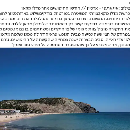
0
צילום: איי.אף.פי - ארכיון // חודשו החיפושים אחר מדלן מקאן
פרשת מדלן מקאן:
צוותי המשטרה בפורטוגל בודקים
שלוש בארות
סמוך לחוף
לפי הדיווחים, הנאשם ברצח כריסטיאן ברוקנר נהג לבלות את רוב זמנו ב
הרשויות בגרמניה בודקות קשר בין היעלמותה של מדלן מקאן לילדה נוספת /
את החקירה מוביל צוות מקומי של 12 חוקרים
במרחק של חצי שעה נסיעה מבית הנופש פראיה דה לוז ממנו נעלמה מקאן.
לפי עדי ראייה, סביב הבארות ישנה צמחייה שהקשתה על החיפושים. גורם המ
מסובך, מה שמצביע על כך שהמשטרה הסתמכה על מידע טוב ואמין".