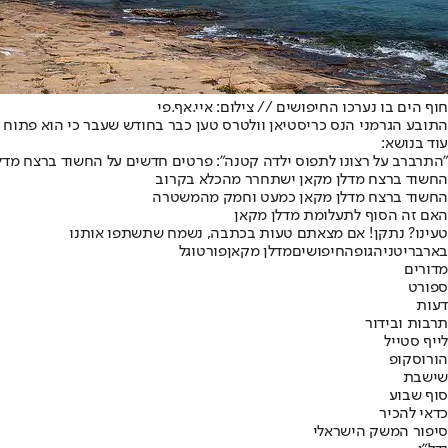
חוף הים בו נערכו החיפושים // צילום: איי.אף.פי
התובע הגרמני הנס כריסטיאן וולטרס טען כבר בחודש שעבר כי הוא פתוח 
עוד בנושא:
"התרברב על רצונו לתפוס ילדה קטנה": פרטים חדשים על החשוד ברצח מדל
החשוד ברצח מדלן מקאן ישתחרר מהכלא בקרוב
החשוד ברצח מדלן מקאן כמעט וחמק מהמשטרה
האם זה הסוף לתעלומת מדלן מקאן
טעינו? נתקן! אם מצאתם טעות בכתבה, נשמח שתשתפו אותנו
באר
בריטניה
גופה
חיפושים
מדלן מקאן
פורטוגל
מדורים
ספורט
דעות
תרבות ובידור
לייף סטייל
הורוסקופ
שישבת
סוף שבוע
כדאי להכיר
סיפור המשק הישראלי