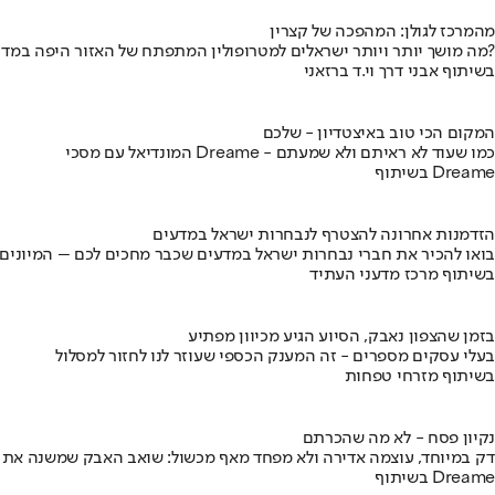
מהמרכז לגולן: המהפכה של קצרין
מה מושך יותר ויותר ישראלים למטרופולין המתפתח של האזור היפה במדינה?
בשיתוף אבני דרך וי.ד ברזאני
המקום הכי טוב באיצטדיון - שלכם
המונדיאל עם מסכי Dreame - כמו שעוד לא ראיתם ולא שמעתם
בשיתוף Dreame
הזדמנות אחרונה להצטרף לנבחרות ישראל במדעים
בואו להכיר את חברי נבחרות ישראל במדעים שכבר מחכים לכם – המיונים
בשיתוף מרכז מדעני העתיד
בזמן שהצפון נאבק, הסיוע הגיע מכיוון מפתיע
בעלי עסקים מספרים - זה המענק הכספי שעוזר לנו לחזור למסלול
בשיתוף מזרחי טפחות
נקיון פסח - לא מה שהכרתם
דק במיוחד, עוצמה אדירה ולא מפחד מאף מכשול: שואב האבק שמשנה את
בשיתוף Dreame