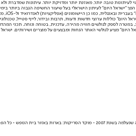
לעיתונות טובה יותר, מאוזנת יותר ומדויקת יותר. עיתונות שמדברת ולא צ
שלום. המהדורה המודפסת הראשונה פורסמה ב-30 ביולי 2007, וב-2010 הפך "ישראל היום" לעיתון הישראלי בעל שי
לחמנוביץ,
ל היום" כוללות ערוצי חדשות ודעות, תרבות ובידור, לייף סטייל, טכנולוגיה
ברית, במטרה לספק לגולשים חוויה מהירה, עדכנית, בטוחה ונוחה. תכני המה
ל היום" מציע לגולשי האתר הנחות ומבצעים על מוצרים ושירותים. ישראל 
ור בית הנופש • כל הפרטים