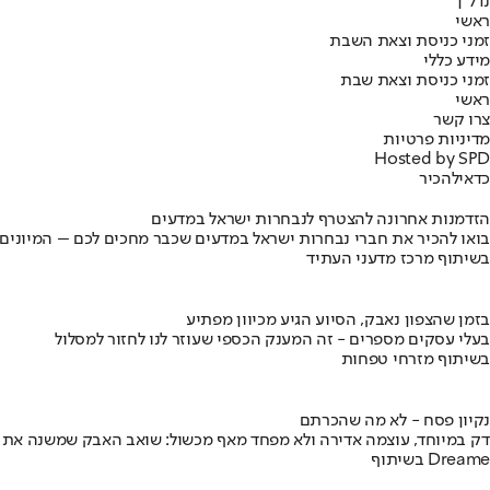
נדל"ן
ראשי
זמני כניסת וצאת השבת
מידע כללי
זמני כניסת וצאת שבת
ראשי
צרו קשר
מדיניות פרטיות
Hosted by SPD
כדאי
להכיר
הזדמנות אחרונה להצטרף לנבחרות ישראל במדעים
בואו להכיר את חברי נבחרות ישראל במדעים שכבר מחכים לכם – המיונים
בשיתוף מרכז מדעני העתיד
בזמן שהצפון נאבק, הסיוע הגיע מכיוון מפתיע
בעלי עסקים מספרים - זה המענק הכספי שעוזר לנו לחזור למסלול
בשיתוף מזרחי טפחות
נקיון פסח - לא מה שהכרתם
דק במיוחד, עוצמה אדירה ולא מפחד מאף מכשול: שואב האבק שמשנה את
בשיתוף Dreame