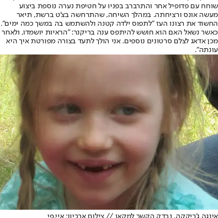
שוחח עם פדופיל אחר והתרברב בפניו על חטיפת נערה נוספת ביצוע
מעשה אונס ורציחתה. במהלך השיחה, שהתרחשה בצ'ט ברשת, תיאר
החשוד את רצונו העז "לתפוס ילדה קטנה ולהשתמש בה במשך כמה ימים".
כאשר נשאל האם הוא חושש להיתפס ענה בריקנר: "הראיות יושמדו, ולאחר
מכן אדאג לצלם סרטונים נוספים. אני הולך לתעד בצורה מפורטת איך היא
עונתה".
אינגה ג'ריקקה. נבדק הקשר למקאן // צילום ארכיון: איי.פי