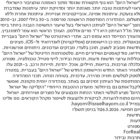
"ישראל היום" הוא גוף תקשורת שנוסד מתוך האמונה שהציבור הישראלי
ראוי לעיתונות טובה יותר, מאוזנת יותר ומדויקת יותר. עיתונות שמדברת
ולא צועקת. עיתונות אמינה, אובייקטיבית ועניינית. עיתונות אחרת וללא
תשלום. המהדורה המודפסת הראשונה פורסמה ב-30 ביולי 2007, וב-2010
הפך "ישראל היום" לעיתון הישראלי בעל שיעור החשיפה הגבוה ביותר בימי
חול. מו"ל העיתון היא ד"ר מרים אדלסון. העורך הראשי הוא עמר לחמנוביץ,
והעורך המייסד הוא עמוס רגב. אתרי האינטרנט של "ישראל היום" בעברית
ובאנגלית, כמו כן היישומונים (אפליקציות) לאנדרואיד ול-iOS, מציגים
חדשות מסביב לשעון, תוכן בלעדי, מבזקים ועדכונים, ניתוחים ופרשנויות,
וידיאו, פודקאסטים ושידורים חיים. פלטפורמות הדיגיטל של "ישראל היום"
כוללות ערוצי חדשות ודעות, תרבות ובידור, לייף סטייל, טכנולוגיה, ספורט,
כלכלה וצרכנות, בריאות, חיילים, אוכל, יהדות, תיירות ורכב. ב-2021 עלו
לאוויר האתר החדש והיישומון החדש של "ישראל היום" בעברית, במטרה
לספק לגולשים חוויה מהירה, עדכנית, בטוחה ונוחה. תכני המהדורה
המודפסת של העיתון זמינים גם באתר, במהדורה יומית מקוונת, ואפשר
לקבל אותם גם בניוזלטר. מועדון ההטבות הייחודי "הקליקה של ישראל
היום" מציע לגולשי האתר הנחות ומבצעים על מוצרים ושירותים. ישראל
היום פתוח להערות, לביקורת ולהצעות לשיפור מקהל הקוראים. פנו אלינו
במייל hayom@israelhayom.co.il.
יום חמישי, 26.3.2026
ח' בניסן תשפ"ו
חדשות
דעות
ספורט
ForReal
תרבות ובידור