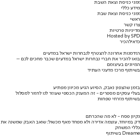
זמני כניסת וצאת השבת
מידע כללי
זמני כניסת וצאת שבת
ראשי
צרו קשר
מדיניות פרטיות
Hosted by SPD
כדאי
להכיר
הזדמנות אחרונה להצטרף לנבחרות ישראל במדעים
בואו להכיר את חברי נבחרות ישראל במדעים שכבר מחכים לכם –
המיונים בעיצומם
בשיתוף מרכז מדעני העתיד
בזמן שהצפון נאבק, הסיוע הגיע מכיוון מפתיע
בעלי עסקים מספרים - זה המענק הכספי שעוזר לנו לחזור למסלול
בשיתוף מזרחי טפחות
נקיון פסח - לא מה שהכרתם
דק במיוחד, עוצמה אדירה ולא מפחד מאף מכשול: שואב האבק שמשנה את
כללי המשחק
בשיתוף Dreame