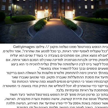
בית הנופש בפורטוגל ממנו נעלמה מקאן // צילום: Gettyimages
"ככל שנצליח לאסוף יותר ראיות, כך נוכל למנוע את שחרורו", אמר וולטרס.
"אם לא נמצא אותן, אנו מסתכנים בעובדה כי בעוד 7 שנים הוא יצליח
לחמוק מידינו ולברוח מגרמניה למדינה שאין לנו הסכם הסגר איתה. אם
נוכל לקשר בינו לבין היעלמותה של מדלן נצליח להוכיח כי הוא ביצע
פשעים נוספים ובכך נוכל להשאיר אותו במאסר".
במהלך הראיון ניסה להתחמק וולטרס מלענות על השאלה האם בריקנר
תיעד את מסכת ההתעללות שעברה מקאן, כפי שנטען שעברו שאר
קורבנותיו ואמר כי החוקרים מנסים למצוא כמה שיותר הוכחות נגד
בריקנר כדי שהאחרון לא יוכל להחליש את התיק נגדו בטענה כי המשטרה
מסתמכת על ראיות נסיבתיות בלבד.
בתוך כך, סרטון מבית סמוך לבית הנופש בפורטוגל מתאר כיצד חשוד
מתעלל ואונס את תיירת קשישה, אישה נוספת ונערה מתבגרת. האישה,
אשר נאנסה בשנת 2004 על ידי פורץ שתיעד את האירוע, הגישה תלונה
במשטרה. כשנה לאחר מכן הוגשה תלונת האונס על ידי התיירת