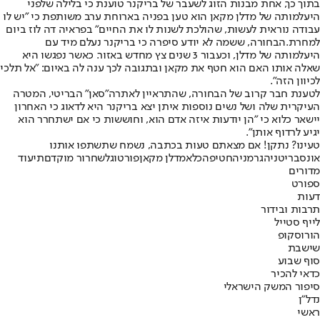
בתוך כך, אחת מבנות הזוג לשעבר של בריקנר טוענת כי בלילה שלפני
היעלמותה של מדלן מקאן הוא טען בפניה בארוחת ערב משותפת כי "יש לו
עבודה נוראית לעשות, שהולכת לשנות לו את החיים" בפראיה דה לוז ביום
למחרת.
הבחורה, ששמה לא יודע סיפרה כי בריקנר נעלם מיד עם
היעלמותה של מדלן, וכעבור 3 שנים צץ מחדש באזור. כאשר נפגשו היא
שאלה אותו האם הוא חטף את מקאן ובתגובה לכך ענה לה באיום: "אל תלכי
לכיוון הזה".
לטענת חבר קרוב של הבחורה, שהתראיין לאתר
ה"סאן" הבריטי
, המטרה
העיקרית שלה ושל נשים נוספות איתן יצא בריקנר היא לדאוג כי האחרון
יישאר כלוא כי "הן יודעות איזה אדם הוא, וחוששות כי אם ישתחרר הוא
יגיע לרדוף אותן".
טעינו? נתקן! אם מצאתם טעות בכתבה, נשמח שתשתפו אותנו
אונס
בריטניה
גרמניה
חטיפה
כלא
מדלן מקאן
פורטוגל
שחרור מוקדם
תיעוד
מדורים
ספורט
דעות
תרבות ובידור
לייף סטייל
הורוסקופ
שישבת
סוף שבוע
כדאי להכיר
סיפור המשק הישראלי
נדל"ן
ראשי