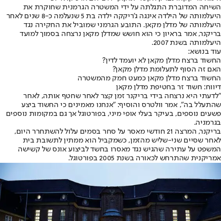
השיחה המדוברת התגלתה על ידי המשטרה הגרמנית שחוקרת את
היעלמותה של הילדה אינגה ג'ריקקה ילדה בת 5 שנעלמה כ-8 שנים לאחר
היעלמותה של מדלן מקאן. התובע הגרמני שמוביל את החקירה נגד
בריקנר, אמר בראיון כי הוא חושש שמדלן מקאן נרצחה בסמוך למועד
היעלמותה בשנת 2007.
עוד בנושא:
החשוד ברצח מדלן מקאן לא יועמד לדין?
האם זה הסוף לתעלומת מדלן מקאן?
החשוד ברצח מדלן מקאן כמעט חמק מהמשטרה
דיווח: חשוד זר בחטיפת מדלן מקאן
"לדעתי היא נרצחה בידי בריקנר זמן קצר לאחר שחטף אותה, לאחר
שהתעלל בה", אמר וולטרס והוסיף: "אנחנו מאמינים כי החשוד ביצע
פשעים נוספים, בעיקר בעלי אופי מיני, בפורטוגל אך גם במקומות נוספים
בגרמניה.
בריקנר, המרצה 21 חודשי מאסר על סחר בסמים עלול להשתחרר היום,
לאחר שסיים שני-שליש מהזמן, כשמקביל הוא ממתין לתשובת בית
המשפט על עתירה שהגיש נגד מאסרו בחשד לביצוע אונס של קשישה
אמריקנית שהתרחש לכאורה בשנת 2005 בפורטוגל.