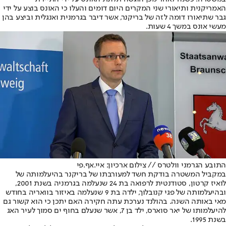
האמריקנית ותיאורי שני המקרים היום דומים והעלו כי האונס בוצע על ידי
גבר שתיאורו דומה לזה של בריקנר, אשר דיבר בגרמנית ואנגלית וביצע בהן
מעשי אונס במשך 4 שעות.
התובע הגרמני וולטרס // צילום ארכיון: איי.אף.פי
במקביל המשטרה בודקת חשד למעורבתו של בריקנר בהיעלמותה של
לואיז קרטון, סטודנטית לרפואה בת 24 שנעלמה בגרמניה בשנת 2001,
ובהיעלמותה של פגי קנובלוך, ילדה בת 9 שנעלמה באיזור בוואריה בחודש
מאי באותה השנה. בהולנד נערכת עתה חקירה האם יתכן כי הוא קשור גם
להיעלמותו של יאר סוארס, ילד בן 7, אשר שנעלם בחוף ים סמוך לעיר האג
בשנת 1995.