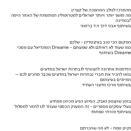
מהמרכז לגולן: המהפכה של קצרין
מה מושך יותר ויותר ישראלים למטרופולין המתפתח של האזור היפה
במדינה?
בשיתוף אבני דרך וי.ד ברזאני
המקום הכי טוב באיצטדיון - שלכם
המונדיאל עם מסכי Dreame - כמו שעוד לא ראיתם ולא שמעתם
בשיתוף Dreame
הזדמנות אחרונה להצטרף לנבחרות ישראל במדעים
בואו להכיר את חברי נבחרות ישראל במדעים שכבר מחכים לכם –
המיונים בעיצומם
בשיתוף מרכז מדעני העתיד
בזמן שהצפון נאבק, הסיוע הגיע מכיוון מפתיע
בעלי עסקים מספרים - זה המענק הכספי שעוזר לנו לחזור למסלול
בשיתוף מזרחי טפחות
נקיון פסח - לא מה שהכרתם