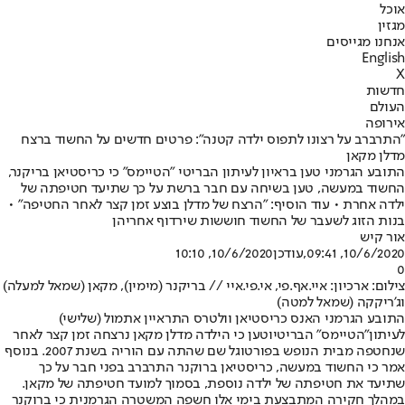
אוכל
מגזין
אנחנו מגייסים
English
X
חדשות
העולם
אירופה
"התרברב על רצונו לתפוס ילדה קטנה": פרטים חדשים על החשוד ברצח
מדלן מקאן
התובע הגרמני טען בראיון לעיתון הבריטי "הטיימס" כי כריסטיאן בריקנר,
החשוד במעשה, טען בשיחה עם חבר ברשת על כך שתיעד חטיפתה של
ילדה אחרת • עוד הוסיף: "הרצח של מדלן בוצע זמן קצר לאחר החטיפה" •
בנות הזוג לשעבר של החשוד חוששות שירדוף אחריהן
אור קיש
10/6/2020, 09:41
,עודכן
10/6/2020, 10:10
0
צילום: ארכיון: איי.אף.פי, אי.פי.איי // בריקנר (מימין), מקאן (שמאל למעלה)
וג'ריקקה (שמאל למטה)
התובע הגרמני האנס כריסטיאן וולטרס התראיין אתמול (שלישי)
לעיתון
"הטיימס" הבריטי
וטען כי הילדה מדלן מקאן נרצחה זמן קצר לאחר
שנחטפה מבית הנופש בפורטוגל שם שהתה עם הוריה בשנת 2007. בנוסף
אמר כי החשוד במעשה, כריסטיאן ברוקנר התרברב בפני חבר על כך
שתיעד את חטיפתה של ילדה נוספת, בסמוך למועד חטיפתה של מקאן.
במהלך חקירה המתבצעת בימי אלו חשפה המשטרה הגרמנית כי ברוקנר