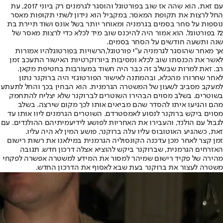
עם זאת, הוא שהה אז שוב בפורטוגל והוסגר לגרמנים רק ביוני 2017, עת
החל לרצות את תקופת המאסר. במקביל הוא נידון לשתי תקופות מאסר
נוספות על סחר בסמים בגרמניה ומאוחר יותר בשל אונס ושוד תיירת בת
72 בפורטוגל. הוא אמור היה להיכנס שוב מיד לכלא כדי לרצות מאסר של
שנה ותשעה חודשים על הסחר בסמים.
אך מאחר שהוסגר לגרמניה ע״י פורטוגל,
הרשויות בפורטוגל
היו אמורות
לאשר את הכנסתו שוב לכלא ומסיבות ביורוקרטיות האישור התעכב זמן
רב. זאת למרות שבשלב זה כבר היה חשוד במעורבות בחטיפת מקאן.
לאחר שחרורו מהכלא, ובהמתנה לאישור הפורטוגזי היה ברוקנר נתון
למעקב מסביב לשעון של המשטרה הגרמנית. הוא הבחין בכך והחל לתעתע
בשוטרים. בשלב מסוים הבהירו השוטרים לברוקנר שלא יצליח להתחמק
מהם והגיעו איתו להסדר שהם מביאים אותו לכך מקום שירצה. בשלב
מסוים ביקש ברוקנר לנסוע לאמסטרדם. השוטרים הגרמנים ליוו אותו עד
לגבול עם הולנד, והעבירו את האחריות לפושע לידי
עמיתיהם ההולנדים
. עם
זאת, כשהגיע האוטובוס עליו עלה ברוקנר, פושע המין לא היה עליו.
זמן קצר לאחר מכן עדכנה הקונסוליה הגרמנית במילאנו את רשות רישום
האזרחים הגרמנית, שברוקנר ביקש להוציא אצלה דרכון חדש. תגובה
מהירה של פקיד רישום שמיהר למסור את המידע למשטרה אפשרה לפקחי
משטרה לעצור את ברוקנר בעת שבא לאסוף את הדרכון החדש.