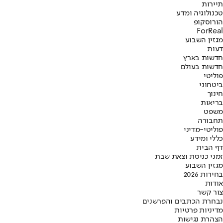
תיירות
טכנולוגיה ומדע
הורוסקופ
ForReal
מגזין השבוע
דעות
חדשות בארץ
חדשות בעולם
פוליטי
ביטחוני
חינוך
בריאות
משפט
תחבורה
פוליטי-מדיני
כללי ומידע
דף הבית
זמני כניסת וצאת שבת
מגזין השבוע
בחירות 2026
אודות
צור קשר
נבחרת הכתבים והפרשנים
מדיניות פרטיות
הצהרת נגישות