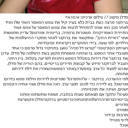
מדלן מקאן // צילום ארכיון: אי.פי.איי
ברוקנר מרצה כעת בבית כלא בעיר קיל את עונש המאסר השני שלו ומיד
לאחר מכן הוא אמור להתחיל לרצות את עונש המאסר על אונס ושוד
התיירת האמריקנית. משטרות גרמניה, בריטניה ופורטוגל עדיין מחפשות
אחר ״ראיית הזהב״, שתקשור את ברוקנר לאחר ממקרי ההיעלמות של
הילדים. לפי שעה, בידי החוקרים רק
ראיות נסיבתיות
.
העיתון הפורטוגזי ״קוראו דל מניה״ טוען בתחקיר גדול פרסם כי אחד
מעובדי אתר הנופש, בו שהתה משפחת מקאן בעת היעלמה של מדלן, עדכן
את ברוקנר אלו דירות במכלול הנופש ניתנות לפריצה בקלות. בין היתר,
העביר לברוקנר מידע על קבוצת תיירים בריטיים, בהם הוריה של מדלן,
שנהגו לסעוד כל ערב במסעדה
באתר הנופש
והשאירו את דלת דירתם
פתוחה.
לפי ההערכה, ברוקנר - ש״התפרנס״ מפריצות לדירות ווילות נופש בדרום
פורטוגל, בא לדירה כדי לגנוב חפצי ערך, ראה את מדלן ושני אחיה הקטנים
ישנים, ושינה את תוכניותיו.
טעינו? נתקן! אם מצאתם טעות בכתבה, נשמח שתשתפו אותנו
בריטניה
גרמניה
היעלמות
חטיפה
כריסטיאן ברוקנר
מדלן מקאן
רצח
מדורים
ספורט
תרבות ובידור
לייף סטייל
אוכל