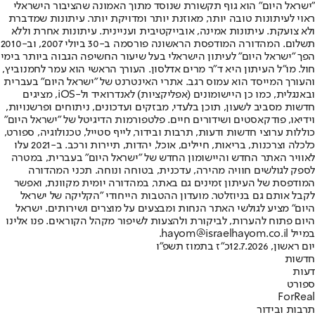
"ישראל היום" הוא גוף תקשורת שנוסד מתוך האמונה שהציבור הישראלי
ראוי לעיתונות טובה יותר, מאוזנת יותר ומדויקת יותר. עיתונות שמדברת
ולא צועקת. עיתונות אמינה, אובייקטיבית ועניינית. עיתונות אחרת וללא
תשלום. המהדורה המודפסת הראשונה פורסמה ב-30 ביולי 2007, וב-2010
הפך "ישראל היום" לעיתון הישראלי בעל שיעור החשיפה הגבוה ביותר בימי
חול. מו"ל העיתון היא ד"ר מרים אדלסון. העורך הראשי הוא עמר לחמנוביץ,
והעורך המייסד הוא עמוס רגב. אתרי האינטרנט של "ישראל היום" בעברית
ובאנגלית, כמו כן היישומונים (אפליקציות) לאנדרואיד ול-iOS, מציגים
חדשות מסביב לשעון, תוכן בלעדי, מבזקים ועדכונים, ניתוחים ופרשנויות,
וידיאו, פודקאסטים ושידורים חיים. פלטפורמות הדיגיטל של "ישראל היום"
כוללות ערוצי חדשות ודעות, תרבות ובידור, לייף סטייל, טכנולוגיה, ספורט,
כלכלה וצרכנות, בריאות, חיילים, אוכל, יהדות, תיירות ורכב. ב-2021 עלו
לאוויר האתר החדש והיישומון החדש של "ישראל היום" בעברית, במטרה
לספק לגולשים חוויה מהירה, עדכנית, בטוחה ונוחה. תכני המהדורה
המודפסת של העיתון זמינים גם באתר, במהדורה יומית מקוונת, ואפשר
לקבל אותם גם בניוזלטר. מועדון ההטבות הייחודי "הקליקה של ישראל
היום" מציע לגולשי האתר הנחות ומבצעים על מוצרים ושירותים. ישראל
היום פתוח להערות, לביקורת ולהצעות לשיפור מקהל הקוראים. פנו אלינו
במייל hayom@israelhayom.co.il.
יום ראשון, 12.7.2026
כ"ז בתמוז תשפ"ו
חדשות
דעות
ספורט
ForReal
תרבות ובידור