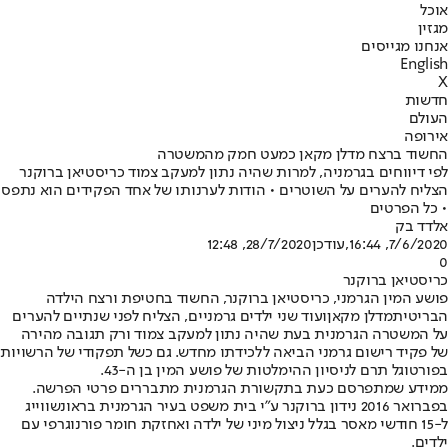
אוכל
מגזין
אנחנו מגייסים
English
X
חדשות
העולם
אירופה
החשוד ברצח מדלן מקאן כמעט חמק מהמשטרה
לפי דיווחים בגרמניה, למרות שהיה נתון למעקב צמוד כריסטיאן ברוקנר
הצליח להערים על השוטרים • הודות לערנותו של אחד הפקידים הוא נתפס
• כל הפרטים
אלדד בק
7/6/2020, 16:44
,עודכן
28/7/2020, 12:48
0
כריסטיאן ברוקנר
פושע המין הגרמני, כריסטיאן ברוקנר, החשוד בחטיפת ורצח הילדה
הבריטית
מדלן מקאן
ועוד שני ילדים גרמניים, הצליח לפני שנתיים להערים
על המשטרה הגרמנית בעת שהיה נתון למעקב צמוד ורק תגובה מהירה
של פקיד רישום גרמני הביאה ללכידתו מחדש. גם כשל תפקודי של הרשויות
בפורטוגל תרם לניסיון ההימלטות של פושע המין בן ה-43.
ממידע שמתפרסם כעת בתקשורת הגרמנית מתבררים פרטי הפרשה.
בפברואר 2016 נידון ברוקנר ע״י בית משפט בעיר הגרמנית בראונשווייג
ל-15 חודשי מאסר בגלל ניצול מיני של ילדה ואחזקת חומר פורנוגרפי עם
ילדים.