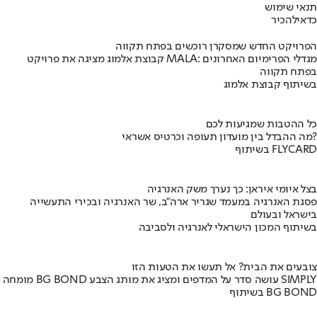
תנאי שימוש
כדאי
להכיר
הפרויקט החדש שמסקרן רוכשים בפתח תקווה
קבוצת אלמוג מציגה את פרויקט MALA: מגדלי הפרימיום האחרונים
בפתח תקווה
בשיתוף קבוצת אלמוג
כל ההטבות שמגיעות לכם
מה ההבדל בין מועדון תעופה וכרטיס אשראי?
בשיתוף FLYCARD
בצל איומי איראן: כך נערך משק האנרגיה
פסגת האנרגיה במעמד שגריר ארה"ב, שר האנרגיה ובכירי התעשייה
בישראל ובעולם
בשיתוף המכון הישראלי לאנרגיה ולסביבה
צובעים את הבית? אל תעשו את הטעות הזו
מומחה BG BOND עושה סדר על המדפים ומציג את מותג הצבע SIMPLY
בשיתוף BG BOND