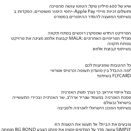
שיא של 600 מיליון שקל: הטוטו עושה מהפיכה
יחסי הימור משופרים, הפקדות ב-Apple Pay ותשלום זכיות מיידי
בשיתוף המועצה להסדר ההימורים בספורט
הפרויקט החדש שמסקרן רוכשים בפתח תקווה
קבוצת אלמוג מציגה את פרויקט MALA: מגדלי הפרימיום האחרונים
בפתח תקווה
בשיתוף קבוצת אלמוג
כל ההטבות שמגיעות לכם
מה ההבדל בין מועדון תעופה וכרטיס אשראי?
בשיתוף FLYCARD
בצל איומי איראן: כך נערך משק האנרגיה
פסגת האנרגיה במעמד שגריר ארה"ב, שר האנרגיה ובכירי התעשייה
בישראל ובעולם
בשיתוף המכון הישראלי לאנרגיה ולסביבה
צובעים את הבית? אל תעשו את הטעות הזו
מומחה BG BOND עושה סדר על המדפים ומציג את מותג הצבע SIMPLY