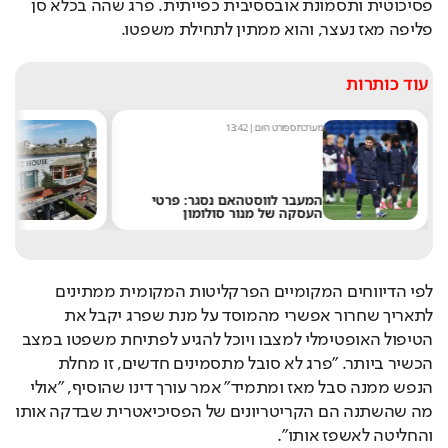
פסיכוטית ותסמונת אובססיבית כפייתית. פרג שהה בכלא סן 
פליפה מאז נעצר, והוא ממתין לתחילת משפטו. 
עוד כותרות
מערכת ספורט היום
|
13:42
מערכ
המעבר לווסטהאם נסגר: פרטי
"אנ
העסקה של מנור סולומון
שלט
לפי הדיווחים המקומיים הפרקליטות המקומית ממתינים 
לתאריך שחרור אפשרי מהמוסד על מנת שפרג יקבל את 
הטיפול האופטימלי למצבו ויוכל להגיע לפתיחת משפטו במצב 
הכשיר ביותר. "פרג לא סובל מתסמינים חדשים, זו מחלת 
הנפש ממנה סבל מאז ומתמיד" אמר עורך דינו שהוסיף, "אולי 
מה שהשתנה הם הקריטריונים של הפסיכיאטרית שבדקה אותו 
והחליטה לאשפז אותו".