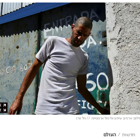
: ארכיון: עיתון אל סול ארגנטינה // גיל פרג
חדשות
העולם