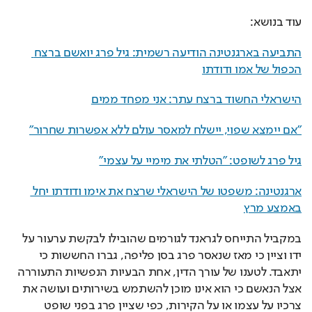
עוד בנושא: 
התביעה בארגנטינה הודיעה רשמית: גיל פרג יואשם ברצח 
הכפול של אמו ודודתו
הישראלי החשוד ברצח עתר: אני מפחד ממים
"אם יימצא שפוי, יישלח למאסר עולם ללא אפשרות שחרור"
גיל פרג לשופט: "הטלתי את מימיי על עצמי"
ארגנטינה: משפטו של הישראלי שרצח את אימו ודודתו יחל 
באמצע מרץ
במקביל התייחס לגראנד לגורמים שהובילו לבקשת ערעור על 
ידו וציין כי מאז שנאסר פרג בסן פליפה, גברו החששות כי 
יתאבד. לטענו של עורך הדין, אחת הבעיות הנפשיות התעוררה 
אצל הנאשם כי הוא אינו מוכן להשתמש בשירותים ועושה את 
צרכיו על עצמו או על הקירות, כפי שציין פרג בפני שופט 