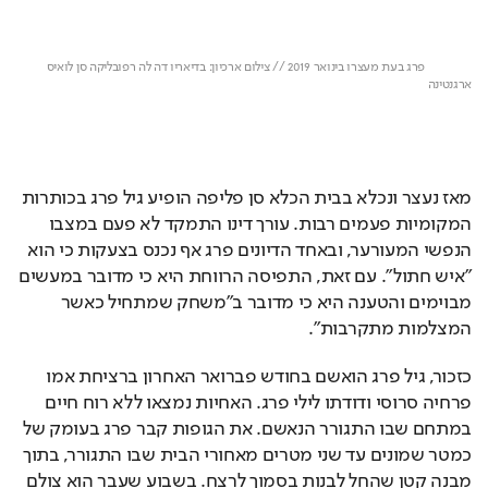
                פרג בעת מעצרו בינואר 2019 // צילום ארכיון: בדיאריו דה לה רפובליקה סן לואיס 
מאז נעצר ונכלא בבית הכלא סן פליפה הופיע גיל פרג בכותרות 
המקומיות פעמים רבות. עורך דינו התמקד לא פעם במצבו 
הנפשי המעורער, ובאחד הדיונים פרג אף נכנס בצעקות כי הוא 
"איש חתול". עם זאת, התפיסה הרווחת היא כי מדובר במעשים 
מבוימים והטענה היא כי מדובר ב"משחק שמתחיל כאשר 
המצלמות מתקרבות". 
כזכור, גיל פרג הואשם בחודש פברואר האחרון ברציחת אמו 
פרחיה סרוסי ודודתו לילי פרג. האחיות נמצאו ללא רוח חיים 
במתחם שבו התגורר הנאשם. את הגופות קבר פרג בעומק של 
כמטר שמונים עד שני מטרים מאחורי הבית שבו התגורר, בתוך 
מבנה קטן שהחל לבנות בסמוך לרצח. בשבוע שעבר הוא צולם 