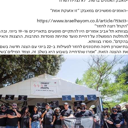
•
מאבק האמנים ברשת: "לא נצליח לשרוד"
•
האמנים ממשיכים במאבק: "זו אזעקת אמת"
https://www.israelhayom.co.il/article/753653
•
"הקהל רוצה לחזור"
בהקדם", מסרו בצוותא.
בתיאטרון חיפה מתכוננים לחזור לפע
את ההצגה הזאת. "אמרו שהדחייה בשבוע היא בשלב זה, וצמד המילים 'בשלב 