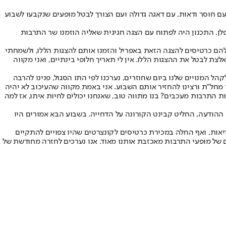
ם חוסר ודאות
, עם דאגה גדולה ועם הצורך לבטל מופעים שנקבעו לשבוע
מוס עוז בבימויה של איה קפלן. התכנון היה לפתוח עם הצגה חגיגית שאליה הוזמנו שר התרבות
י"א, "הרמנו טלפון לאנשים שהיו להם כרטיסים להצגה הזאת באפריל והזמנו אותם להצגות הללו, ולשמחתי
לצת לבטל את ההצגות הללו. אין לי תאריך חלופי בינתיים, ואני מקווה
הל המנויים שלנו ביום שחוזרים, נערכנו לפי התו הסגול, פנינו להרבה
מחל"ת ורצינו להחזיר אותם השבוע. אני באמת מקווה שהעיכוב לא יהיה
 התרבות מעכבים? בנו מתווה טוב, שאנחנו יכולים לחיות איתו, אז למה
 היא חוזרת בסדרת קונצרטים החל מ-14 ביוני. אלא שזמן קצר אחרי שיצאה ההודעה, החליט קבינט הקורונה על הדחייה. בשבוע הבא אמורים היו
ב-14 ביוני בהתאם להנחיות ולמגבלות שהציב משרד הבריאות, ואף החלה במכירת כרטיסים לקונצרטים שהיו צפויים להתקיים
של מופעי התרבות מאכזבת אותנו מאוד. אנו נערכים לחזרה מחודשת של