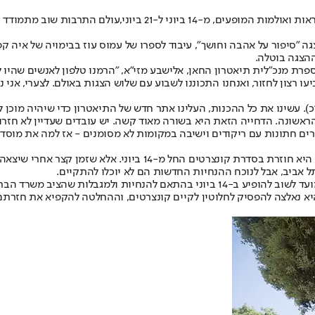
מופעים, מ-14 ביוני ל-21 ביוני,
עולם התרבות שוב מתמודד ע
 החאן בירושלים תכנן לחזור לפעילות ב-14 ביוני עם ההצגה "סיפור על אהבה וחושך", עיבוד לספרו של ע
ההצגה בוטלה.
 שלוש הצגות של 'סיפור על אהבה וחושך' בין 14 ל-16 ביוני", מספרת מנכ"לית תיאטרון החאן, אלישבע מז
רצון לחזור, ואנחנו התכוננו לשבוע עם שלוש הצגות באולם. לצערי, אני נא
כ). עשינו את כל ההכנות, העלינו אתר חדש של התיאטרון כדי שיהיה מוכן לק
אשונה. הדחייה הזאת היא בשורה מאוד קשה. יש עובדים שעדיין לא חזרו 
ים חתונות עם ריקודים וישיבה במקומות לא מסומנים - אז למה את מוסדות
התזמורת הפילהרמונית הישראלית הוציאה רק שלשום הודעה לעיתונות כי
 אביב, אבל לנוכח ההנחיות החדשות הם לא יוכלו להתקיים.
מזכ"ל הפילהרמונית, אבי שושני, אמר אתמול כי "התזמורת נערכה מבעוד מועד לשוב להופיע 
 נאלצה להפסיק לחלוטין לקיים קונצרטים, וההחלטה להקפיא את חזרתם 