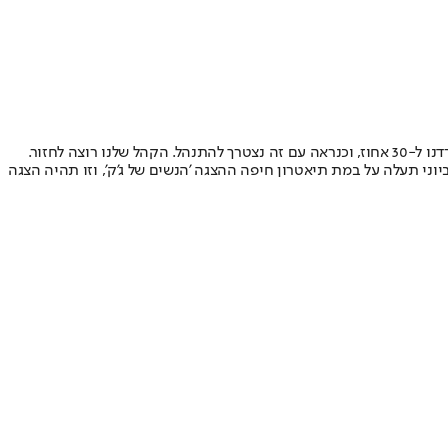
צגה הראשונה שובצו מנויים שתוכננו לצפות בה בחודש מארס. יצרנו הושבה לפי קפסולות והתו הסגול, והיתה היענות גדולה מאוד. מבחינתי ב-22 ביוני תעלה על במת תיאטרון חיפה ההצגה 'הנשים של ג'ק', וזו תהיה הצגה