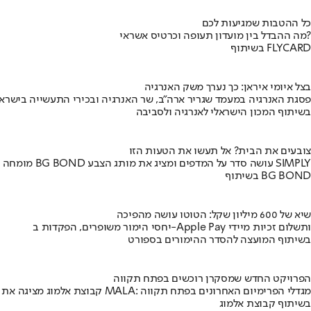
כל ההטבות שמגיעות לכם
מה ההבדל בין מועדון תעופה וכרטיס אשראי?
בשיתוף FLYCARD
בצל איומי איראן: כך נערך משק האנרגיה
פסגת האנרגיה במעמד שגריר ארה"ב, שר האנרגיה ובכירי התעשייה בישראל
בשיתוף המכון הישראלי לאנרגיה ולסביבה
צובעים את הבית? אל תעשו את הטעות הזו
מומחה BG BOND עושה סדר על המדפים ומציג את מותג הצבע SIMPLY
בשיתוף BG BOND
שיא של 600 מיליון שקל: הטוטו עושה מהפיכה
יחסי הימור משופרים, הפקדות ב-Apple Pay ותשלום זכיות מיידי
בשיתוף המועצה להסדר ההימורים בספורט
הפרויקט החדש שמסקרן רוכשים בפתח תקווה
קבוצת אלמוג מציגה את פרויקט MALA: מגדלי הפרימיום האחרונים בפתח תקווה
בשיתוף קבוצת אלמוג