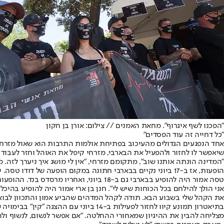
"הפכנו לשף איגרוף". מחאת האמנים // צילום: אורן בן חקון
"כל דחייה זה עוד הפסדים"
אחד הנפגעים הגדולים מהעיכוב בפתיחת אולמות התרבות הוא שאול מזרחי
שיאפשר לו לחזור ולהפעיל את הבארבי, מזרחי קיפל את האוהל וחזר לעבוד במרץ. הוא כבר מכר כ
"המדינה הונתה אותנו שוב", מתקומם מזרחי, "אין לי מושג איך ניערך לזה.
הופעות, אז ב-17 ביוני נקיים בבארבי חתונה במקום הופעה של דודו טסה. יש זוג שרוצה להתחתן בבארבי".
אני הולך להילחם בכל הכוחות שיש לי". חנן בן ארי אמור היה להופיע בהי
את הקהל שלי בשבוע הבא. תודה לקהל המדהים שהביע אמון והתכוון לבוא ל
מצליחה להבין את ההיגיון שמאחורי ההחלטה. "אם אפשר לנשום, לנשוף ולהשת