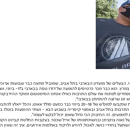
, הבעלים של מועדון הבארבי בתל אביב, שמוביל מחאה כבר שבועות ארוכ
רטיסים להופעה של דודו טסה בבארבי ב17- ביוני, ושלשום הבין כי עליו לבטלה.
 מפחדים לפתוח את עולם התרבות כאילו אנחנו הסימפטום ומוקד ההידבקות. ה
טסה אמור היה להופיע בבארבי גם ב-18 ביוני, ואחריו מרסדס בנד. ההופעות שנקבעו לס
כל התרבות בתל אביב ובאמפי קיסריה בשבוע הבא - ושתי ההופעות בוטלו בש
מופעים. זה החיבוק הכי גדול שאמן יכול לבקש לעצמו".
על בחדרי כושר, לאכול, להזיע ולרקוד באולמות אירועים, איך זה שאין הי