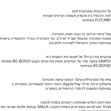
כל ההטבות שמגיעות לכם
מה ההבדל בין מועדון תעופה וכרטיס אשראי?
בשיתוף FLYCARD
בצל איומי איראן: כך נערך משק האנרגיה
פסגת האנרגיה במעמד שגריר ארה"ב, שר האנרגיה ובכירי התעשייה בישראל
בשיתוף המכון הישראלי לאנרגיה ולסביבה
צובעים את הבית? אל תעשו את הטעות הזו
מומחה BG BOND עושה סדר על המדפים ומציג את מותג הצבע SIMPLY
בשיתוף BG BOND
שיא של 600 מיליון שקל: הטוטו עושה מהפיכה
יחסי הימור משופרים, הפקדות ב-Apple Pay ותשלום זכיות מיידי
בשיתוף המועצה להסדר ההימורים בספורט
הפרויקט החדש שמסקרן רוכשים בפתח תקווה
קבוצת אלמוג מציגה את פרויקט MALA: מגדלי הפרימיום האחרונים בפתח תקווה