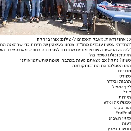
30 אחוז ודאות. מאבק האמנים // צילום: אורן בן חקון
"החזרתי עכשיו עובדים מחל"ת, אנחנו בעיצומן של חזרות כדי שההצגה החדשה תעלה ב-22 ביוני כמתוכנן. אם בעבר הוודאות שלנו היתה 100 אחוז, ירדנו ל-30 אחוז, וכנראה עם זה נצטר
חגיגית וכולנו נשמח בה".
טעינו? נתקן! אם מצאתם טעות בכתבה, נשמח שתשתפו אותנו
התו הסגול
מחאת התרבות
קורונה
מדורים
ספורט
תרבות ובידור
לייף סטייל
אוכל
תיירות
טכנולוגיה ומדע
הורוסקופ
ForReal
מגזין השבוע
דעות
חדשות בארץ