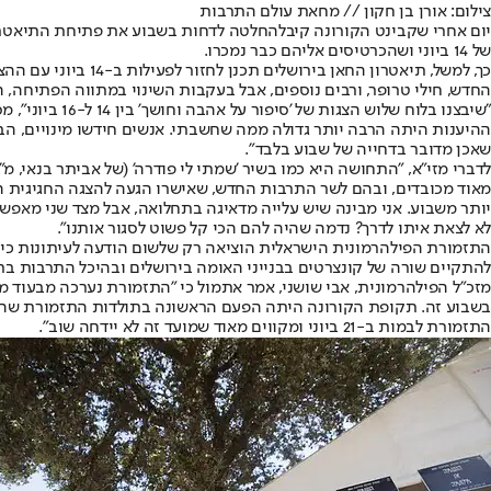
צילום: אורן בן חקון // מחאת עולם התרבות
יום אחרי שקבינט הקורונה קיבל
החלטה לדחות בשבוע את פתיחת התיאטראות ואולמות ה
של 14 ביוני ושהכרטיסים אליהם כבר נמכרו.
כך, למשל, תיאטרון
החדש, חילי טרופר, ורבים נוספים, אבל בעקבות השינוי במתווה הפתיחה, 
"שיבצנו בלוח
ההיענות היתה הרבה יותר גדולה ממה שחשבתי. אנשים חידשו מינויים, הביעו 
שאכן מדובר בדחייה של שבוע בלבד".
לדברי מזי"א, "התחושה היא כמו בשיר 'שמתי לי פודרה' (של אביתר בנאי, מ"
מאוד מכובדים, ובהם לשר התרבות החדש, שאישרו הגעה להצגה החגיגית הר
יותר משבוע. אני מבינה שיש עלייה מדאיגה בתחלואה, אבל מצד שני מאפשר
לא לצאת איתו לדרך? נדמה שהיה להם הכי קל פשוט לסגור אותנו".
להתקיים שורה של קונצרטים בבנייני האומה בירושלים ובהיכל התרבות בתל
בשבוע זה. תקופת הקורונה היתה הפעם הראשונה בתולדות התזמורת שהיא
התזמורת לבמות ב-21 ביוני ומקווים מאוד שמועד זה לא יידחה שוב".