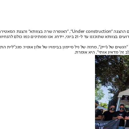
בצוותא תל אביב אמורים היו להתקיים מופעים בתאריכים 19-16 ביוני, ובהם הה
להחלטת הממשלה על דחיית מועד פתיחת מוסדות התרבות, ההצגות והאירועים בצוותא ש
ילות ב-22 ביוני עם הצגה חדשה בשם "הנשים של ג'ייק", מחזה של ניל סיימון בבימויו של אלון
זה' מדאיג אותי", היא אומרת.