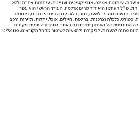
ועקת. עיתונות אמינה, אובייקטיבית ועניינית. עיתונות אחרת וללא
עור החשיפה הגבוה ביותר בימי חול. מו"ל העיתון היא ד"ר מרים אדלסון. העורך הראשי הוא עמר
 והעורך המייסד הוא עמוס רגב. אתרי האינטרנט של "ישראל היום" בעברית ובאנגלית, כמו כן היישומונים (אפליקציות) לאנדרואיד ול-iOS, מציגים חדשות מסביב לשעון, תוכן בלעדי, מבזקים ועדכונים, ניתוחים
, ספורט, כלכלה וצרכנות, בריאות, חיילים, אוכל, יהדות, תיירות ורכב.
דורה המודפסת של העיתון זמינים גם באתר, במהדורה יומית מקוונת,
היום פתוח להערות, לביקורת ולהצעות לשיפור מקהל הקוראים. פנו אלינו