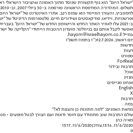
"ישראל היום" הוא גוף תקשורת שנוסד מתוך האמונה שהציבור הישראלי ראוי 
ת
ופרשנויות, וידיאו, פודקאסטים ושידורים חיים. פלטפורמות הדיגיטל של "ישרא
ב-2021 עלו לאוויר האתר החדש והיישומון החדש של "ישראל היום" בע
ואפשר לקבל אותם גם בניוזלטר. מועדון ההטבות הייחודי "הקליקה של ישרא
במייל hayom@israelhayom.co.il.
יום ראשון, 12.7.2026
כ"ז בתמוז תשפ"ו
חדשות
דעות
ספורט
ForReal
תרבות ובידור
אוכל
מגזין
אנחנו מגייסים
English
X
תרבות
במה
מחאת האמנים: "למה חתונות כן והצגות לא?"
עולם התרבות שוב מתמודד עם חוסר ודאות ועם הצורך לבטל מופעים • מנכ"
מאיה כהן
11/6/2020, 13:14
,עודכן
11/6/2020, 13:17
0