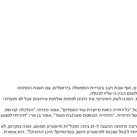
ים, ואף שבת רעב בקריית הממשלה בירושלים. עם השגת המתווה
פכנו לשק האיגרוף. אין היגיון לפתוח אולמות אירועים אבל לא מועדוני
ופ"ש של 20-18 ביוני כבר כמעט סולד אאוט, והכל ייאלץ להתבטל. "כל דחייה כזאת מייצרת עוד הפסדים", אומר מזרחי, "הכלכלה קורסת.
ל הדחייה. "הדחייה הנוספת מאכזבת מאוד", אומר בן ארי, "חיכיתי לפגוש
בתיאטרון תמונע קיוו לחזור לפעילות ב-14 ביוני עם ההצגה "קין" בבימויה של נאוה צוקרמן ובהשתתפותו של אייל שכטר. בעקבות החלטת קבינט הקורונה נדחתה ההצגה ל-21 ביוני. מנכל"ית תיאטרון תמונע, נאוה צוקרמן, לא
תר לקהל שנכנס לתיאטרון ויושב במרווחים? היכן ההיגיון?", היא אומרת.