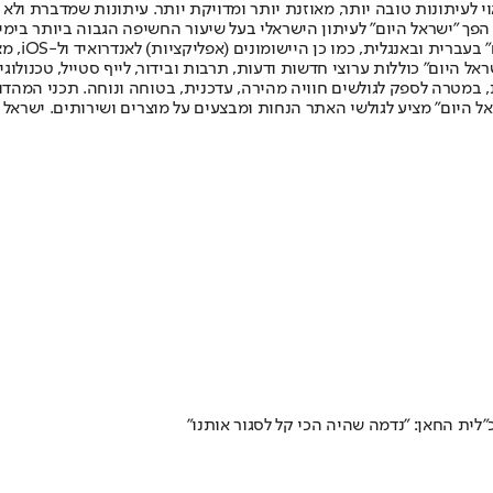
לעיתונות טובה יותר, מאוזנת יותר ומדויקת יותר. עיתונות שמדברת ולא צ
שלום. המהדורה המודפסת הראשונה פורסמה ב-30 ביולי 2007, וב-2010 הפך "ישראל היום" לעיתון הישראלי בעל שי
לחמנוביץ,
ל היום" כוללות ערוצי חדשות ודעות, תרבות ובידור, לייף סטייל, טכנולוגיה
ברית, במטרה לספק לגולשים חוויה מהירה, עדכנית, בטוחה ונוחה. תכני המה
ל היום" מציע לגולשי האתר הנחות ומבצעים על מוצרים ושירותים. ישראל 
לית החאן: "נדמה שהיה הכי קל לסגור אותנו"