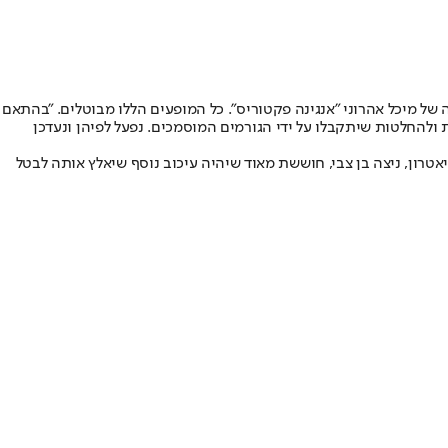
צגה "Under construction", "האופרה שרה בצוותא" והצגת הסאטירה של מיכל אהרוני "אנגינה פקטוריס". כל המופעים הללו מבוטלים. "בהתאם
תוכננו עד ל-21 ביוני, יידחו. אנו ממתינים כמו כולם להנחיות ולהחלטות שיתקבלו על ידי הגורמים המוסמכים. נפעל לפיהן ונעדכן
 אופיר. מנכ"לית התיאטרון, ניצה בן צבי, חוששת מאוד שיהיה עיכוב נוסף שיאלץ אותה לבטל