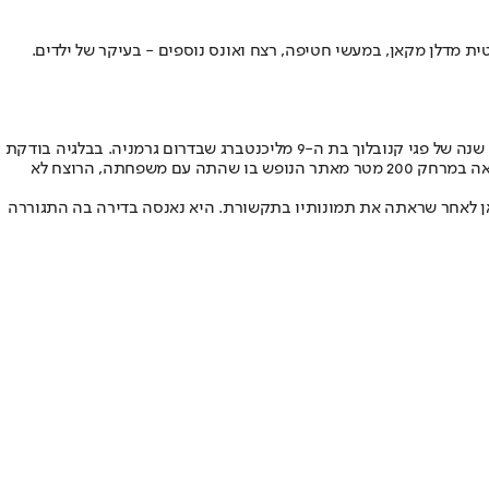
 מדלן מקאן, במעשי חטיפה, רצח ואונס נוספים - בעיקר של ילדים.
בגרמניה חוקרת המשטרה את מעורבותו של ברוקנר בן ה-43 בלפחות שני מקרי היעלמות של ילדות -מקרה החקירה האחרון נוגע להיעלמותה לפני 19 שנה של פגי קנובלוך בת ה-9 מליכנטברג שבדרום גרמניה. בבלגיה בודקת
המשטרה המקומית קשר אפשרי של ברוקנר ברצח נערה גרמניה, קרולה, בת 16, שנרצחה לפני 25 שנה באתר נופש בצפון בלגיה. גופתה של קרולה נמצאה במרחק 200 מטר מאתר הנופש בו שהתה עם משפחתה, הרוצח לא
פורטוגל, במרחק 30 דקות נסיעה מאתר הנופש ממנו נעלמה מקאן לאחר שראתה את תמונותיו בתקשורת. היא נאנסה בדירה בה התגוררה