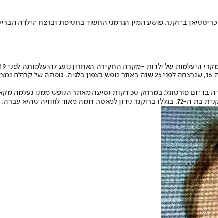
יסטיאן ברוקנר, פושע המין הגרמני החשוד בחטיפת וברצח הילדה הבריטית
באירלנד אישה זיהתה את פושע המין הגרמני כאיש שאנס אותה בעת שעבדה בדרום 