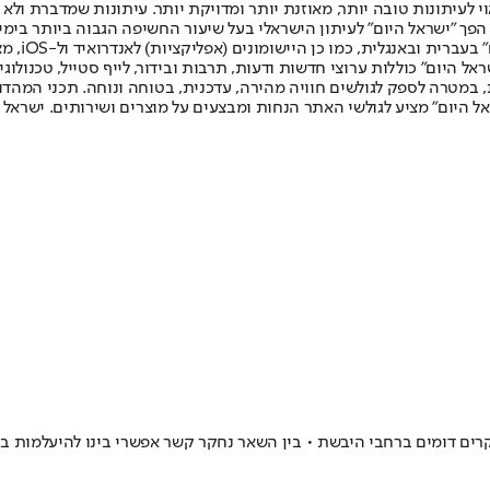
לעיתונות טובה יותר, מאוזנת יותר ומדויקת יותר. עיתונות שמדברת ולא צ
שלום. המהדורה המודפסת הראשונה פורסמה ב-30 ביולי 2007, וב-2010 הפך "ישראל היום" לעיתון הישראלי בעל שי
לחמנוביץ,
ל היום" כוללות ערוצי חדשות ודעות, תרבות ובידור, לייף סטייל, טכנולוגיה
ברית, במטרה לספק לגולשים חוויה מהירה, עדכנית, בטוחה ונוחה. תכני המה
ל היום" מציע לגולשי האתר הנחות ומבצעים על מוצרים ושירותים. ישראל 
ומים ברחבי היבשת • בין השאר נחקר קשר אפשרי בינו להיעלמות בת 9 בגרמנ