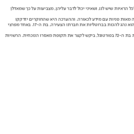
הראיות שיש לנו, ושאיני יכול לדבר עליהן, מצביעות על כך שמאדלן
יה מאות פניות עם מידע לכאורה. וההערכה היא שהחוקרים יזדקקו
לשבועות רבים כדי לבחון את אמינות הפניות הללו. עם זאת, כבר כעת נחשפים פרטים על עברו של ברוקנר: אישה שעבדה אצלו סיפרה ליומון ״בילד״ שהוא נהג להכות בברוטליות את חברתו הצעירה, בת ה-17. באחד מפרצי
ברוקנר עצמו, המרצה כעת עונש מאסר של שנה ותשעה חודשים בגין סחר סמים, בטרם יתחיל להרצות עונש מאסר בגין אונס ושוד התיירת האמריקנית בת ה-72 בפורטוגל, ביקש לקצר את תקופת מאסרו הנוכחית. הרשויות