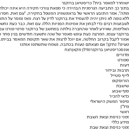
ישוחרר למאסר בית? כריסטיאן ברוקנר
בתוך כך, התביעה הגרמנית הבהירה כי מפאת צורכי חקירה היא אינה יכולה 
מתה״, אמר התובע הראשי של בראונשוויג המטפל בחקירה, ״עם זאת, חסרה ל
ללא גופה לא ניתן יהיה להעמיד את ברוקנר לדין על רצח. מאז נמסר על ה
האלימות, שאירע לאחר שהחברה גילתה במחשב של ברוקנר סרטי פורנו עם 
אמור לקבל בקרוב החלטה, אם יוכל לרצות את שאר תקופת המאסר בביתו.
טעינו? נתקן! אם מצאתם טעות בכתבה, נשמח שתשתפו אותנו
אונס
כריסטיאן ברוקנר
מדלן מקאן
רצח
מדורים
ספורט
דעות
תרבות ובידור
לייף סטייל
הורוסקופ
שישבת
סוף שבוע
כדאי להכיר
סיפור המשק הישראלי
נדל"ן
ראשי
זמני כניסת וצאת השבת
מידע כללי
זמני כניסת וצאת שבת