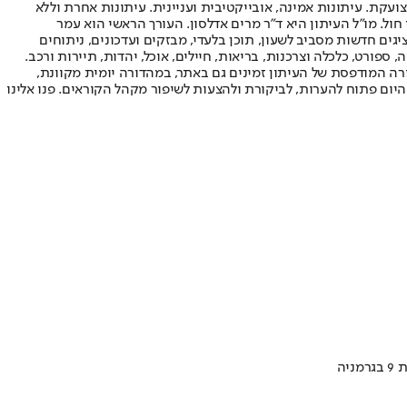
ועקת. עיתונות אמינה, אובייקטיבית ועניינית. עיתונות אחרת וללא
עור החשיפה הגבוה ביותר בימי חול. מו"ל העיתון היא ד"ר מרים אדלסון. העורך הראשי הוא עמר
 והעורך המייסד הוא עמוס רגב. אתרי האינטרנט של "ישראל היום" בעברית ובאנגלית, כמו כן היישומונים (אפליקציות) לאנדרואיד ול-iOS, מציגים חדשות מסביב לשעון, תוכן בלעדי, מבזקים ועדכונים, ניתוחים
, ספורט, כלכלה וצרכנות, בריאות, חיילים, אוכל, יהדות, תיירות ורכב.
דורה המודפסת של העיתון זמינים גם באתר, במהדורה יומית מקוונת,
היום פתוח להערות, לביקורת ולהצעות לשיפור מקהל הקוראים. פנו אלינו
יה