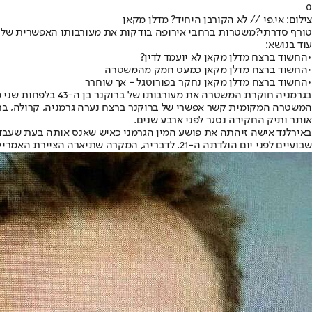
0
צילום: אי.פי // לא הקורבן היחיד? מדלן מקאן
טורף סדרתי?
משטרות ברחבי אירופה בודקות את מעורבותו האפשרית של כר
עוד בנושא:
•
החשוד ברצח מדלן מקאן לא יועמד לדין?
•
החשוד ברצח מדלן מקאן כמעט חמק מהמשטרה
•
החשוד ברצח מדלן מקאן נחקר בפורוטגל - אך שוחרר
אותר ותיק החקירה נסגר לפני ארבע שנים.
שבועיים לפני יום הולדתה ה-21. לדבריה, המקרה שתיארה הציירת האמריקנית בת ה-72, בגללו ברוקנר נידון למאסר, דומה מאוד לחוויה שהיא עברה.