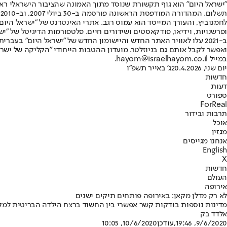
"ישראל היום" הוא גוף תקשורת שנוסד מתוך האמונה שהציבור הישראלי ראוי 
ת
ופרשנויות, וידיאו, פודקאסטים ושידורים חיים. פלטפורמות הדיגיטל של "ישרא
ב-2021 עלו לאוויר האתר החדש והיישומון החדש של "ישראל היום" בע
ואפשר לקבל אותם גם בניוזלטר. מועדון ההטבות הייחודי "הקליקה של ישרא
במייל hayom@israelhayom.co.il.
יום שני, 20.4.2026
ג' באייר תשפ"ו
חדשות
דעות
ספורט
ForReal
תרבות ובידור
אוכל
מגזין
אנחנו מגייסים
English
X
חדשות
העולם
אירופה
לא רק מדלן מקאן: באירופה פותחים תיקים ישנים
מדינות נוספות בודקות קשר אפשרי בין החשוד ברצח הילדה הבריטית למקרים ד
אלדד בק
9/6/2020, 19:46
,עודכן
10/6/2020, 10:05