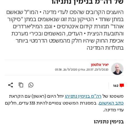
של רה"מ בנימין נתניהו
היועצים הקרובים שהפכו לעדי מדינה • המו"ל שנאשם
במתן שוחד • הטייקון ובת זוגו שנאשמים במתן "סיקור
אוהד" תמורת קידום אינטרסים • וגם: המיליארדרים
והתובעת הניצית • העדים, הנאשמים ובכירי מערכת
אכיפת החוק שיהיו חלק מהמשפט הדרמטי ביותר
בתולדות המדינה
יאיר אלטמן
23/5/2020, 20:57
,
עודכן
24/5/2020, 05:38
162
משפטו של 
רה"מ בנימין נתניהו
 יחל היום (ראשון) עם הקראת 
כתב האישום
. במסגרת המשפט צפויים להיות 333 עדים, חלקם 
עדי מדינה.
בנימין נתניהו