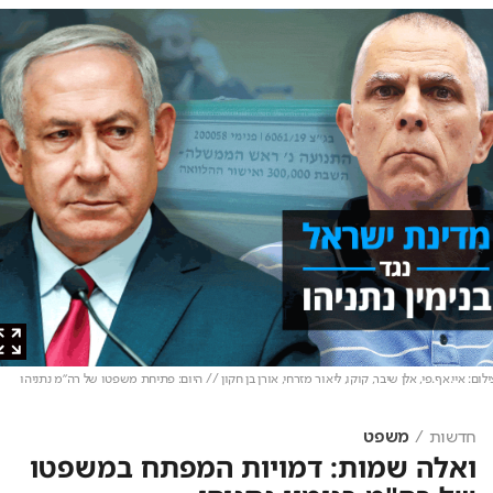
ם: איי.אף.פי, אלן שיבר, קוקו, ליאור מזרחי, אורן בן חקון // היום: פתיחת משפטו של רה"מ נתניהו
חדשות
משפט
ואלה שמות: דמויות המפתח במשפטו