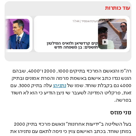
עוד כותרות
מערכת אופסייד
|
17:44
מערכ
"אי
קים קרדשיאן ולואיס המילטון
של 
חושפים: בן משפחה חדש
את 
רה"מ והנאשם המרכזי בתיקים 1000, 2000 ו־4000, שבהם 
הוגש נגדו כתב אישום באשמת מרמה והפרת אמונים ובתיק 
4000 גם בקבלת שוחד. שמו של 
נתניהו
 עלה בתיק 3000. עם 
זאת, פרקליט המדינה לשעבר שי ניצן הודיע כי הוא לא חשוד 
בפרשה. 
נוני מוזס
בעל השליטה ב"ידיעות אחרונות" ונאשם מרכזי בתיק 2000 
במתן שוחד. בכתב האישום צוין כי ניסה לתאם עם נתניהו את 