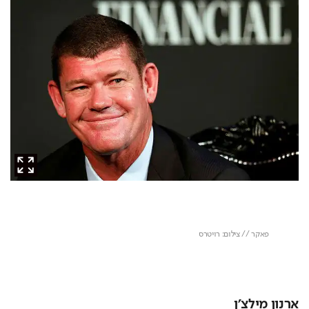
ארנון מילצ'ן