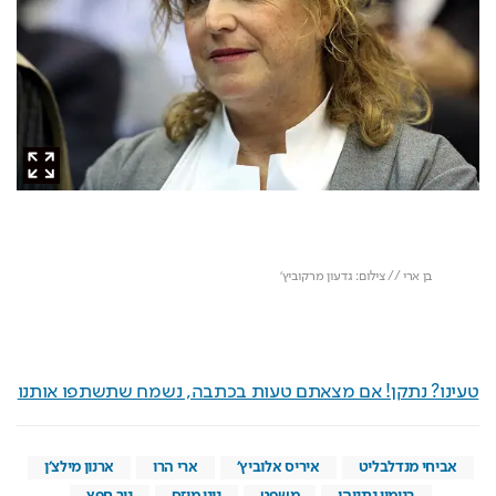
טעינו? נתקן! אם מצאתם טעות בכתבה, נשמח שתשתפו אותנו
אביחי מנדלבליט
איריס אלוביץ'
ארי הרו
ארנון מילצ'ן
בנימין נתניהו
משפט
נוני מוזס
ניר חפץ