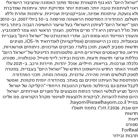
"ישראל היום" הוא גוף תקשורת שנוסד מתוך האמונה שהציבור הישראלי
ראוי לעיתונות טובה יותר, מאוזנת יותר ומדויקת יותר. עיתונות שמדברת
ולא צועקת. עיתונות אמינה, אובייקטיבית ועניינית. עיתונות אחרת וללא
תשלום. המהדורה המודפסת הראשונה פורסמה ב-30 ביולי 2007, וב-2010
הפך "ישראל היום" לעיתון הישראלי בעל שיעור החשיפה הגבוה ביותר בימי
חול. מו"ל העיתון היא ד"ר מרים אדלסון. העורך הראשי הוא עמר לחמנוביץ,
והעורך המייסד הוא עמוס רגב. אתרי האינטרנט של "ישראל היום" בעברית
ובאנגלית, כמו כן היישומונים (אפליקציות) לאנדרואיד ול-iOS, מציגים
חדשות מסביב לשעון, תוכן בלעדי, מבזקים ועדכונים, ניתוחים ופרשנויות,
וידיאו, פודקאסטים ושידורים חיים. פלטפורמות הדיגיטל של "ישראל היום"
כוללות ערוצי חדשות ודעות, תרבות ובידור, לייף סטייל, טכנולוגיה, ספורט,
כלכלה וצרכנות, בריאות, חיילים, אוכל, יהדות, תיירות ורכב. ב-2021 עלו
לאוויר האתר החדש והיישומון החדש של "ישראל היום" בעברית, במטרה
לספק לגולשים חוויה מהירה, עדכנית, בטוחה ונוחה. תכני המהדורה
המודפסת של העיתון זמינים גם באתר, במהדורה יומית מקוונת, ואפשר
לקבל אותם גם בניוזלטר. מועדון ההטבות הייחודי "הקליקה של ישראל
היום" מציע לגולשי האתר הנחות ומבצעים על מוצרים ושירותים. ישראל
היום פתוח להערות, לביקורת ולהצעות לשיפור מקהל הקוראים. פנו אלינו
במייל hayom@israelhayom.co.il.
יום שבת, 11.7.2026
כ"ו בתמוז תשפ"ו
חדשות
דעות
ספורט
ForReal
תרבות ובידור