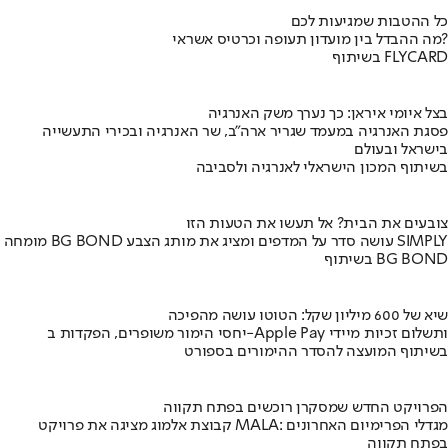
כל ההטבות שמגיעות לכם
מה ההבדל בין מועדון תעופה וכרטיס אשראי?
בשיתוף FLYCARD
בצל איומי איראן: כך נערך משק האנרגיה
פסגת האנרגיה במעמד שגריר ארה"ב, שר האנרגיה ובכירי התעשייה
בישראל ובעולם
בשיתוף המכון הישראלי לאנרגיה ולסביבה
צובעים את הבית? אל תעשו את הטעות הזו
מומחה BG BOND עושה סדר על המדפים ומציג את מותג הצבע SIMPLY
בשיתוף BG BOND
שיא של 600 מיליון שקל: הטוטו עושה מהפיכה
יחסי הימור משופרים, הפקדות ב-Apple Pay ותשלום זכיות מיידי
בשיתוף המועצה להסדר ההימורים בספורט
הפרויקט החדש שמסקרן רוכשים בפתח תקווה
קבוצת אלמוג מציגה את פרויקט MALA: מגדלי הפרימיום האחרונים
בפתח תקווה