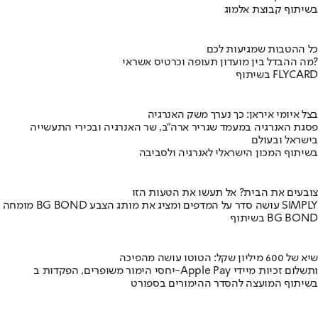
בשיתוף קבוצת אלמוג
כל ההטבות שמגיעות לכם
מה ההבדל בין מועדון תעופה וכרטיס אשראי?
בשיתוף FLYCARD
בצל איומי איראן: כך נערך משק האנרגיה
פסגת האנרגיה במעמד שגריר ארה"ב, שר האנרגיה ובכירי התעשייה
בישראל ובעולם
בשיתוף המכון הישראלי לאנרגיה ולסביבה
צובעים את הבית? אל תעשו את הטעות הזו
מומחה BG BOND עושה סדר על המדפים ומציג את מותג הצבע SIMPLY
בשיתוף BG BOND
שיא של 600 מיליון שקל: הטוטו עושה מהפיכה
יחסי הימור משופרים, הפקדות ב-Apple Pay ותשלום זכיות מיידי
בשיתוף המועצה להסדר ההימורים בספורט