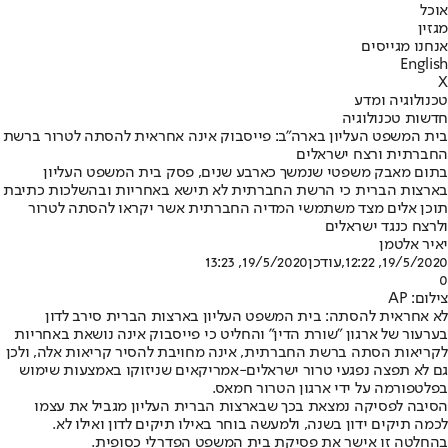
אוכל
מגזין
אנחנו מגייסים
English
X
טכנולוגיה ומדע
חדשות טכנולוגיה
בית המשפט העליון בארה"ב: פייסבוק אינה אחראית להסתה לטרור ברשת
החברתית ורצח ישראלים
בתום מאבק משפטי שנמשך כארבע שנים, פסק בית המשפט העליון
בארצות הברית כי הרשת החברתית לא תישא באחריות ובהשלכות כתיבת
תוכן אלים מצד משתמשי המדיה החברתית אשר יקראו להסתה לטרור
ולרצח כנגד ישראלים
יאיר אלטמן
19/5/2020, 12:22
,עודכן
19/5/2020, 13:23
0
צילום: AP
לא אחראית להסתה: בית המשפט העליון בארצות הברית סירב לדון
בערעור של ארגון "שורת הדין" והחליט כי פייסבוק אינה נושאת באחריות
לקריאות הסתה ברשת החברתית, אינה מחויבת להסיר קריאות אלה, ולכן
גם לא תפצה נפגעי טרור ישראלים-אמריקאים שניזוקו באמצעות שימוש
בפלטפורמה על ידי ארגון הטרור חמאס.
הסיבה לפסיקה נמצאת בכך שבארצות הברית העליון מגביל את עצמו
לכמה תיקים ידון בשנה, ולמעשה בוחר באילו תיקים לדון ואילו לא.
בהחלטה זו אישר את פסיקת בית המשפט הפדרלי כסופית.