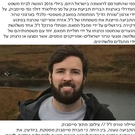
כפי שהתפרסם לראשונה בישראל היום, ביולי 2016 הוגשה לבית משפט
הפדרלי בארצות הברית תביעת ענק על סך מיליארד דולר נגד פייסבוק, על
ידי ארגון "שורת הדין" המתמחה במאבק משפטי-כלכלי בארגוני טרור.
התביעה מייצגת את משפחתו של ז"ל, אזרח אמריקני שנרצח בפיגוע
דקירה בירושלים על ידי מחבל חמאס, ונפתלי פרנקל ז"ל, אחד משלושת
הנערים שנחטפו ונרצחו על ידי חוליית חמאס, יחד עם משפחותיהם של
שלושה נפגעי טרור ישראלים-אמריקנים נוספים, אשר נפצעו או נרצחו, על
ידי מחבלים פלשתינים.
טיילור פורס ז"ל // צילום: מתוך פייסבוק
התביעה טענה, בין היתר, כי חברת פייסבוק מספקת, ביודעין, את