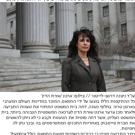
עו"ד ניצנה דרשן-לייטנר // צילום: ארגון 'שורת הדין'
כל ההתקפות הללו בוצעו על ידי החמאס, המוכר במדינות העולם המערבי
כארגון טרור. בחלוף כשנה, דחה בית המשפט המחוזי את טענות התביעה
ולאחר מכן ערער ארגון שורת הדין לערכאה המשפטית הגבוהה ביותר, בית
המשפט העליון, אשר דחה סופית את הטענות וקבע כי לא ניתן להאשים
את חברת פייסבוק באחריות התכנים המתפרסמים בה ובכך נתן לה
חסינות.
כתב התביעה מציין כי בכירים רשמיים מטעם החמאס, כולל איסמעיל