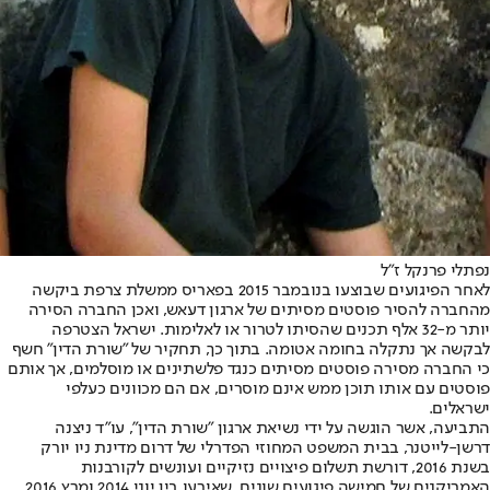
נפתלי פרנקל ז"ל
לאחר הפיגועים שבוצעו בנובמבר 2015 בפאריס ממשלת צרפת ביקשה
מהחברה להסיר פוסטים מסיתים של ארגון דעאש, ואכן החברה הסירה
יותר מ-32 אלף תכנים שהסיתו לטרור או לאלימות. ישראל הצטרפה
לבקשה אך נתקלה בחומה אטומה. בתוך כך, תחקיר של "שורת הדין" חשף
כי החברה מסירה פוסטים מסיתים כנגד פלשתינים או מוסלמים, אך אותם
פוסטים עם אותו תוכן ממש אינם מוסרים, אם הם מכוונים כעלפי
ישראלים.
התביעה, אשר הוגשה על ידי נשיאת ארגון "שורת הדין", עו"ד ניצנה
דרשן-לייטנר, בבית המשפט המחוזי הפדרלי של דרום מדינת ניו יורק
בשנת 2016, דורשת תשלום פיצויים נזיקיים ועונשים לקורבנות
האמריקנים של חמישה פיגועים שונים, שאירעו בין יוני 2014 ומרץ 2016.