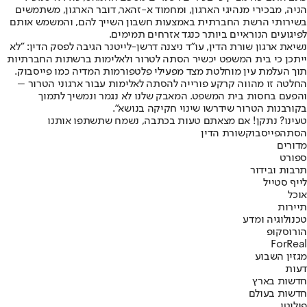
הניה, מבכירי מנהיגי הארגון, ומחמוד א-זהאר, דובר הארגון, משתמשים
בשירותי הרשת החברתית באמצעות חשבון השייך להם, והמשמש אותם
לפיגועים הנוראיים ביותר כנגד אזרחים תמימים.
נשיאת ארגון שורת הדין, עו"ד ניצנה דרשן-לייטנר הגיבה לפסק הדין: "לא
ייתכן כי בית המשפט יכשיר הסתה לטרור ולאלימות ברשתות החברתיות
תוך העלמת עין מוחלטת מצד מפעילי פלטפורמות המדיה כמו פייסבוק.
החלטה זו מהווה קרקע פורייה להסתה לאלימות עבור ארגוני הטרור –
והפעם בחסות בית המשפט. המאבק שלנו לא נגמר ונמשיך לתמוך
בקורבנות הטרור שידרשו שינוי חקיקה בנושא".
טעינו? נתקן! אם מצאתם טעות בכתבה, נשמח שתשתפו אותנו
הסתה
פייסבוק
שורת הדין
מדורים
ספורט
תרבות ובידור
לייף סטייל
אוכל
תיירות
טכנולוגיה ומדע
הורוסקופ
ForReal
מגזין השבוע
דעות
חדשות בארץ
חדשות בעולם
פוליטי