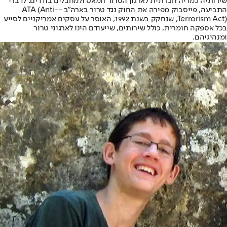
שירותיה כמדיה חברתית לארגון הטרור חמאס ולמחבלים בודדים. לדברי
התביעה, פייסבוק מפירה את החוק נגד טרור בארה"ב -ATA (Anti-
Terrorism Act), שנחקק בשנת 1992, האוסר על עסקים אמריקניים לסייע
בכל אספקה חומרית, כולל שירותים, שייעודם הינו לארגוני טרור
ומנהיגיהם.