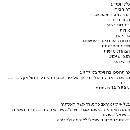
כללי ומידע
דף הבית
זמני כניסת וצאת שבת
מגזין השבוע
בחירות 2026
אודות
צור קשר
נבחרת הכתבים והפרשנים
מדיניות פרטיות
הצהרת נגישות
תנאי שימוש
כדאי
להכיר
כך תחסכו בחשמל בלי להזיע
מהפכת האנרגיה של תדיראן: שליטה, אבטחת מידע וניהול אקלים חכם
בבית
בשיתוף TADIRAN
בצל איומי איראן: כך נערך משק האנרגיה
פסגת האנרגיה במעמד שגריר ארה"ב, שר האנרגיה ובכירי התעשייה
בישראל ובעולם
בשיתוף המכון הישראלי לאנרגיה ולסביבה