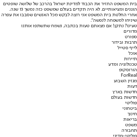
בית המשפט החזיר את הכבוד למדינת ישראל בהרכב של שלושה שופטים
הוגנים ומציאותיים. לא היה תקדים בעולם שמשפט כזה נמשך 13 שנה.
אחרי החלטת בית המשפט אני רוצה לבקש מכל האנשים שסבבו את עפרה
שיניחו למשפחה לנפשה".
טעינו? נתקן! אם מצאתם טעות בכתבה, נשמח שתשתפו אותנו
מדורים
ספורט
תרבות ובידור
לייף סטייל
אוכל
תיירות
טכנולוגיה ומדע
הורוסקופ
ForReal
מגזין השבוע
דעות
חדשות בארץ
חדשות בעולם
פוליטי
ביטחוני
חינוך
בריאות
משפט
תחבורה
פוליטי-מדיני