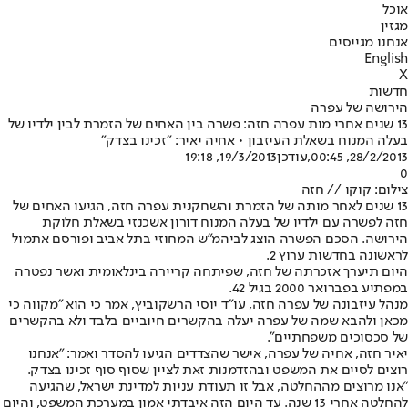
אוכל
מגזין
אנחנו מגייסים
English
X
חדשות
הירושה של עפרה
13 שנים אחרי מות עפרה חזה: פשרה בין האחים של הזמרת לבין ילדיו של
בעלה המנוח בשאלת העיזבון • אחיה יאיר: "זכינו בצדק"
28/2/2013, 00:45
,עודכן
19/3/2013, 19:18
0
צילום: קוקו // חזה
13 שנים לאחר מותה של הזמרת והשחקנית עפרה חזה, הגיעו האחים של
חזה לפשרה עם ילדיו של בעלה המנוח דורון אשכנזי בשאלת חלוקת
הירושה. הסכם הפשרה הוצג לביהמ"ש המחוזי בתל אביב ופורסם אתמול
לראשונה בחדשות ערוץ 2.
היום תיערך אזכרתה של חזה, שפיתחה קריירה בינלאומית ואשר נפטרה
במפתיע בפברואר 2000 בגיל 42.
מנהל עיזבונה של עפרה חזה, עו"ד יוסי הרשקוביץ, אמר כי הוא "מקווה כי
מכאן ולהבא שמה של עפרה יעלה בהקשרים חיוביים בלבד ולא בהקשרים
של סכסוכים משפחתיים".
יאיר חזה, אחיה של עפרה, אישר שהצדדים הגיעו להסדר ואמר: "אנחנו
רוצים לסיים את המשפט ובהזדמנות זאת לציין שסוף סוף זכינו בצדק.
"אנו מרוצים מההחלטה, אבל זו תעודת עניות למדינת ישראל, שהגיעה
להחלטה אחרי 13 שנה. עד היום הזה איבדתי אמון במערכת המשפט, והיום