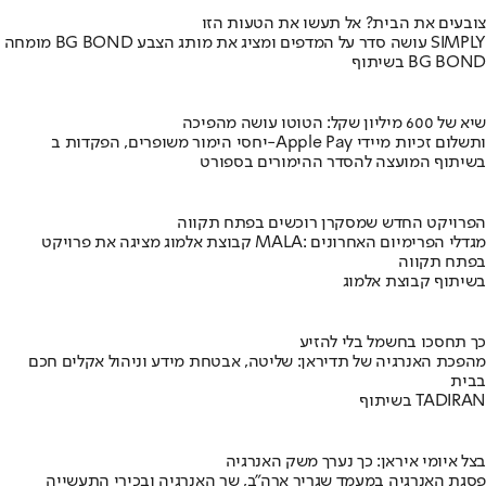
צובעים את הבית? אל תעשו את הטעות הזו
מומחה BG BOND עושה סדר על המדפים ומציג את מותג הצבע SIMPLY
בשיתוף BG BOND
שיא של 600 מיליון שקל: הטוטו עושה מהפיכה
יחסי הימור משופרים, הפקדות ב-Apple Pay ותשלום זכיות מיידי
בשיתוף המועצה להסדר ההימורים בספורט
הפרויקט החדש שמסקרן רוכשים בפתח תקווה
קבוצת אלמוג מציגה את פרויקט MALA: מגדלי הפרימיום האחרונים
בפתח תקווה
בשיתוף קבוצת אלמוג
כך תחסכו בחשמל בלי להזיע
מהפכת האנרגיה של תדיראן: שליטה, אבטחת מידע וניהול אקלים חכם
בבית
בשיתוף TADIRAN
בצל איומי איראן: כך נערך משק האנרגיה
פסגת האנרגיה במעמד שגריר ארה"ב, שר האנרגיה ובכירי התעשייה