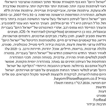
"ישראל היום" הוא גוף תקשורת שנוסד מתוך האמונה שהציבור הישראלי
ראוי לעיתונות טובה יותר, מאוזנת יותר ומדויקת יותר. עיתונות שמדברת
ולא צועקת. עיתונות אמינה, אובייקטיבית ועניינית. עיתונות אחרת וללא
תשלום. המהדורה המודפסת הראשונה פורסמה ב-30 ביולי 2007, וב-2010
הפך "ישראל היום" לעיתון הישראלי בעל שיעור החשיפה הגבוה ביותר בימי
חול. מו"ל העיתון היא ד"ר מרים אדלסון. העורך הראשי הוא עמר לחמנוביץ,
והעורך המייסד הוא עמוס רגב. אתרי האינטרנט של "ישראל היום" בעברית
ובאנגלית, כמו כן היישומונים (אפליקציות) לאנדרואיד ול-iOS, מציגים
חדשות מסביב לשעון, תוכן בלעדי, מבזקים ועדכונים, ניתוחים ופרשנויות,
וידיאו, פודקאסטים ושידורים חיים. פלטפורמות הדיגיטל של "ישראל היום"
כוללות ערוצי חדשות ודעות, תרבות ובידור, לייף סטייל, טכנולוגיה, ספורט,
כלכלה וצרכנות, בריאות, חיילים, אוכל, יהדות, תיירות ורכב. ב-2021 עלו
לאוויר האתר החדש והיישומון החדש של "ישראל היום" בעברית, במטרה
לספק לגולשים חוויה מהירה, עדכנית, בטוחה ונוחה. תכני המהדורה
המודפסת של העיתון זמינים גם באתר, במהדורה יומית מקוונת, ואפשר
לקבל אותם גם בניוזלטר. מועדון ההטבות הייחודי "הקליקה של ישראל
היום" מציע לגולשי האתר הנחות ומבצעים על מוצרים ושירותים. ישראל
היום פתוח להערות, לביקורת ולהצעות לשיפור מקהל הקוראים. פנו אלינו
במייל hayom@israelhayom.co.il.
יום חמישי, 2.7.2026
י"ז בתמוז תשפ"ו
חדשות
דעות
ספורט
ForReal
תרבות ובידור