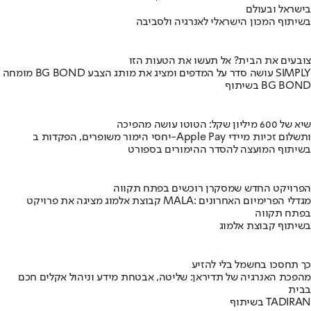
בישראל ובעולם
בשיתוף המכון הישראלי לאנרגיה ולסביבה
צובעים את הבית? אל תעשו את הטעות הזו
מומחה BG BOND עושה סדר על המדפים ומציג את מותג הצבע SIMPLY
בשיתוף BG BOND
שיא של 600 מיליון שקל: הטוטו עושה מהפיכה
יחסי הימור משופרים, הפקדות ב-Apple Pay ותשלום זכיות מיידי
בשיתוף המועצה להסדר ההימורים בספורט
הפרויקט החדש שמסקרן רוכשים בפתח תקווה
קבוצת אלמוג מציגה את פרויקט MALA: מגדלי הפרימיום האחרונים
בפתח תקווה
בשיתוף קבוצת אלמוג
כך תחסכו בחשמל בלי להזיע
מהפכת האנרגיה של תדיראן: שליטה, אבטחת מידע וניהול אקלים חכם
בבית
בשיתוף TADIRAN