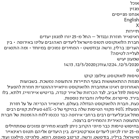
אוכל
מגזין
אנחנו מגייסים
English
X
תיירות
ראינאייר חוזרת ובגדול – החל מ-25 יורו למגוון יעדים
חברת הלואוקוסט תטוס מישראל ליעדים האהובים עלינו באירופה • בין
הערים: ברלין, ורשה ובודפשט • המחירים נמוכים במיוחד • ומה התנאים
לעלייה לטיסה?
שמעון יעיש
12/5/2020, 12:24
,עודכן
12/5/2020, 14:13
0
טיסות לואוקוסט, צילום: קוקו
מגמת ההתאוששות בענף התיירות והתעופה נמשכת. בשבועות
האחרונים ראינו את
חברת הלואוקוסט וויזאייר
ההונגרית חוזרת להפעיל
טיסות לתל אביב, לצד הכרזות של אייר קנדה, בריטיש איירווייז, דלתא, בלו
בירד, סייפרוס, אליטליה וחברות נוספות.
כעת, חברת הלואוקוסט הגדולה בעולם, ראינאייר הכריזה על על חזרת
הפעלת 90% מקווי הטיסות שלה בהיקף של כ-40% פעילות.
קווים רבים
מתל אביב
ליעדים רבים ברחבי אירופה כבר נכנסו ללוח ההזמנות של חברת
התעופה האירית והמחירים ברצפה.
בחיפוש טיסות כבר מיוני הקרוב ניתן למצוא מחירים נמוכים שמתחילים
מ-25 יורו לכיוון ליעדים אטרקטיביים. בין היעדים אליהם תטוס ראינאייר
מישראל: ברלין, בודפשט, ורשה, קרקוב פאפוס, רומא, סלוניקי, מילאנו ועוד.