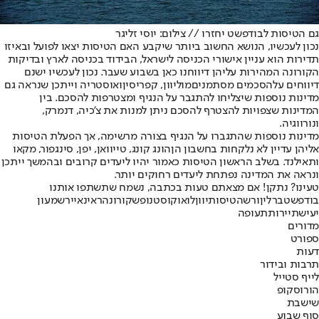
גם הטיסות לבודפשט יחזרו // צילום: יוסי זליגר
נכון לעכשיו, הנושא החשוב ביותר שיקבע האם הטיסות יצאו לפועל ובאיזו
תדירות הוא עניין אישורי הכניסה לישראל, הבידוד בכניסה לארץ ובדיקות
הקורונה המהירות עליהן דיווחנו כאן בשבוע שעבר. נכון לעכשיו ישנם
דיווחים על
הסכמים מסתמנים
מול
יוון, קפריסין
ואוסטריה וייתכן שנראה גם
מדינות נוספות שיצליחו להתגבר על הנגיף ומצטרפות להסכם. בין
המדינות שצפויות להצטרף להסכם ניתן למנות את צ'כיה, דנמרק,
ונורווגיה.
מדינות נוספות שהתגברו על הנגיף בצורה מרשימה, אך הפעלת הטיסות
אליהן עדיין לא נלקחות בחשבון הן
הונג קונג
, טייוואן, יפן, סינגפור, מקאו
ותאילנד. בשלב הראשון הטיסות כאמור יהיו ליעדים קרובים ובהמשך ייתכן
ונראה את המדינה נפתחת ליעדים רחוקים יותר.
טעינו? נתקן! אם מצאתם טעות בכתבה, נשמח שתשתפו אותנו
בודפשט
ברלין
ורשה
טיסות
יוון
לואוקוסט
נופש
קורונה
ראינאייר
שמעון
יעיש
תיירות
תעופה
מדורים
ספורט
דעות
תרבות ובידור
לייף סטייל
הורוסקופ
שישבת
סוף שבוע