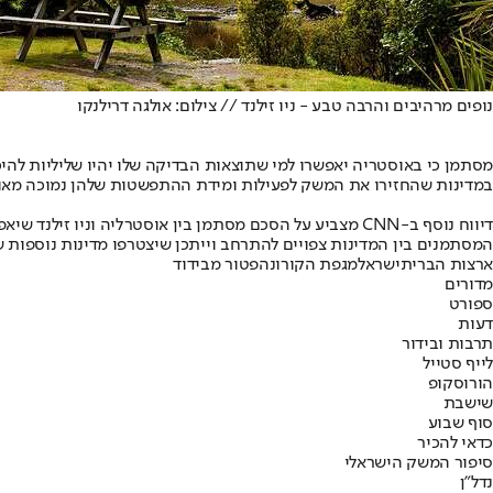
נופים מרהיבים והרבה טבע - ניו זילנד // צילום: אולגה דרילנקו
מסתמן כי באוסטריה יאפשרו למי שתוצאות הבדיקה שלו יהיו שליליות להיכנ
במדינות שהחזירו את המשק לפעילות ומידת ההתפשטות שלהן נמוכה מאוד 
המסתמנים בין המדינות צפויים להתרחב וייתכן שיצטרפו מדינות נוספות ש
ארצות הברית
ישראל
מגפת הקורונה
פטור מבידוד
מדורים
ספורט
דעות
תרבות ובידור
לייף סטייל
הורוסקופ
שישבת
סוף שבוע
כדאי להכיר
סיפור המשק הישראלי
נדל"ן