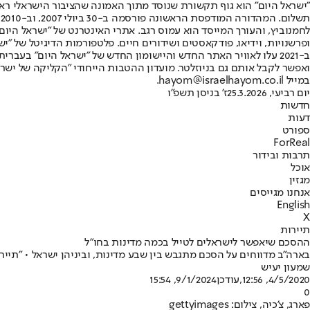
"ישראל היום" הוא גוף תקשורת שנוסד מתוך האמונה שהציבור הישראלי ראוי 
ת
ופרשנויות, וידיאו, פודקאסטים ושידורים חיים. פלטפורמות הדיגיטל של "ישרא
ב-2021 עלו לאוויר האתר החדש והיישומון החדש של "ישראל היום" בע
ואפשר לקבל אותם גם בניוזלטר. מועדון ההטבות הייחודי "הקליקה של ישרא
במייל hayom@israelhayom.co.il.
יום רביעי, 25.3.2026
ז' בניסן תשפ"ו
חדשות
דעות
ספורט
ForReal
תרבות ובידור
אוכל
מגזין
אנחנו מגייסים
English
X
תיירות
ההסכם שיאפשר לישראלים לטייל בכמה מדינות בחו"ל
בארה"ב מדווחים על הסכם מתגבש בין שבע מדינות, וביניהן ישראל • "תיירים
שמעון יעיש
4/5/2020, 12:56
,עודכן
9/1/2024, 15:54
0
פארג, צ'כיה, צילום: gettyimages