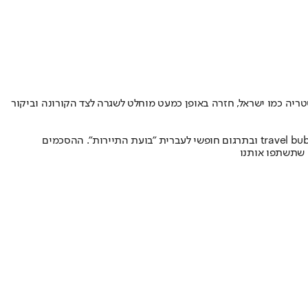
סטריה כמו ישראל, חזרה באופן כמעט מוחלט לשגרה לצד הקורונה וביקור
דיווח נוסף ב-CNN מצביע על הסכם מסתמן בין אוסטרליה וניו זילנד שיאפשר מעבר חופשי בין תיירים בין שתי המדינות במסגרת הסכם שנקרא travel bubble ובתרגום חופשי לעברית "בועת התיירות". ההסכמים
 שתשתפו אותנו