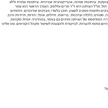
ועקת. עיתונות אמינה, אובייקטיבית ועניינית. עיתונות אחרת וללא
עור החשיפה הגבוה ביותר בימי חול. מו"ל העיתון היא ד"ר מרים אדלסון. העורך הראשי הוא עמר
 והעורך המייסד הוא עמוס רגב. אתרי האינטרנט של "ישראל היום" בעברית ובאנגלית, כמו כן היישומונים (אפליקציות) לאנדרואיד ול-iOS, מציגים חדשות מסביב לשעון, תוכן בלעדי, מבזקים ועדכונים, ניתוחים
, ספורט, כלכלה וצרכנות, בריאות, חיילים, אוכל, יהדות, תיירות ורכב.
דורה המודפסת של העיתון זמינים גם באתר, במהדורה יומית מקוונת,
היום פתוח להערות, לביקורת ולהצעות לשיפור מקהל הקוראים. פנו אלינו
ס?