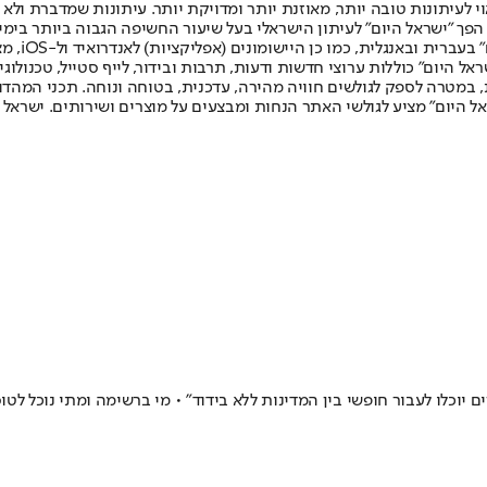
לעיתונות טובה יותר, מאוזנת יותר ומדויקת יותר. עיתונות שמדברת ולא צ
שלום. המהדורה המודפסת הראשונה פורסמה ב-30 ביולי 2007, וב-2010 הפך "ישראל היום" לעיתון הישראלי בעל שי
לחמנוביץ,
ל היום" כוללות ערוצי חדשות ודעות, תרבות ובידור, לייף סטייל, טכנולוגיה
ברית, במטרה לספק לגולשים חוויה מהירה, עדכנית, בטוחה ונוחה. תכני המה
ל היום" מציע לגולשי האתר הנחות ומבצעים על מוצרים ושירותים. ישראל 
 יוכלו לעבור חופשי בין המדינות ללא בידוד" • מי ברשימה ומתי נוכל לטו