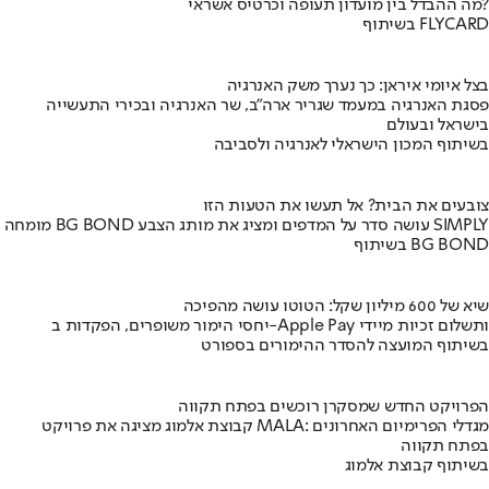
מה ההבדל בין מועדון תעופה וכרטיס אשראי?
בשיתוף FLYCARD
בצל איומי איראן: כך נערך משק האנרגיה
פסגת האנרגיה במעמד שגריר ארה"ב, שר האנרגיה ובכירי התעשייה
בישראל ובעולם
בשיתוף המכון הישראלי לאנרגיה ולסביבה
צובעים את הבית? אל תעשו את הטעות הזו
מומחה BG BOND עושה סדר על המדפים ומציג את מותג הצבע SIMPLY
בשיתוף BG BOND
שיא של 600 מיליון שקל: הטוטו עושה מהפיכה
יחסי הימור משופרים, הפקדות ב-Apple Pay ותשלום זכיות מיידי
בשיתוף המועצה להסדר ההימורים בספורט
הפרויקט החדש שמסקרן רוכשים בפתח תקווה
קבוצת אלמוג מציגה את פרויקט MALA: מגדלי הפרימיום האחרונים
בפתח תקווה
בשיתוף קבוצת אלמוג