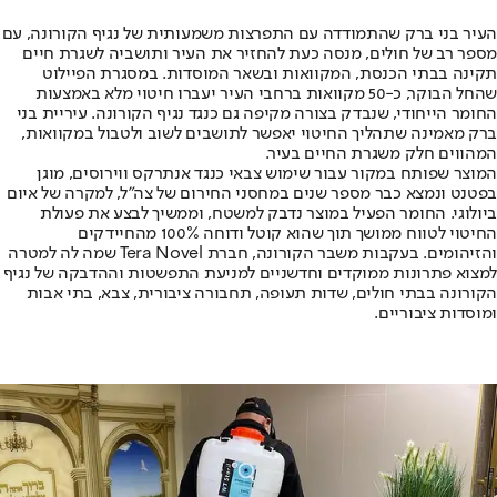
העיר בני ברק שהתמודדה עם התפרצות משמעותית של נגיף הקורונה, עם
מספר רב של חולים, מנסה כעת להחזיר את העיר ותושביה לשגרת חיים
תקינה בבתי הכנסת, המקוואות ובשאר המוסדות. במסגרת הפיילוט
שהחל הבוקר, כ-50 מקוואות ברחבי העיר יעברו חיטוי מלא באמצעות
החומר הייחודי, שנבדק בצורה מקיפה גם כנגד נגיף הקורונה. עיריית בני
ברק מאמינה שתהליך החיטוי יאפשר לתושבים לשוב ולטבול במקוואות,
המהווים חלק משגרת החיים בעיר.
המוצר שפותח במקור עבור שימוש צבאי כנגד אנתרקס ווירוסים, מוגן
בפטנט ונמצא כבר מספר שנים במחסני החירום של צה"ל, למקרה של איום
ביולוגי. החומר הפעיל במוצר נדבק למשטח, וממשיך לבצע את פעולת
החיטוי לטווח ממושך תוך שהוא קוטל ודוחה 100% מהחיידקים
והזיהומים. בעקבות משבר הקורונה, חברת Tera Novel שמה לה למטרה
למצוא פתרונות ממוקדים וחדשניים למניעת התפשטות וההדבקה של נגיף
הקורונה בבתי חולים, שדות תעופה, תחבורה ציבורית, צבא, בתי אבות
ומוסדות ציבוריים.