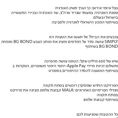
בצל איומי איראן: כך נערך משק האנרגיה
פסגת האנרגיה במעמד שגריר ארה"ב, שר האנרגיה ובכירי התעשייה
בישראל ובעולם
בשיתוף המכון הישראלי לאנרגיה ולסביבה
צובעים את הבית? אל תעשו את הטעות הזו
מומחה BG BOND עושה סדר על המדפים ומציג את מותג הצבע SIMPLY
בשיתוף BG BOND
שיא של 600 מיליון שקל: הטוטו עושה מהפיכה
יחסי הימור משופרים, הפקדות ב-Apple Pay ותשלום זכיות מיידי
בשיתוף המועצה להסדר ההימורים בספורט
הפרויקט החדש שמסקרן רוכשים בפתח תקווה
קבוצת אלמוג מציגה את פרויקט MALA: מגדלי הפרימיום האחרונים
בפתח תקווה
בשיתוף קבוצת אלמוג
כל ההטבות שמגיעות לכם