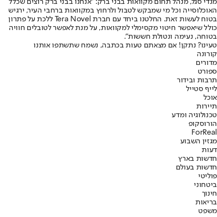
מנדי סגל, מנהל תחום מקוואות בבני ברק: "אנחנו בבני ברק רוצים שכלל
האוכלוסייה וכל מי שמבקש לטבול ולרחוץ במקוואות ברחבי העיר, ירגיש
בטוח לעשות זאת. החלטנו ביחד עם חברת Tera Novel ללכת על פתרון
כולל שיאפשר חיטוי מקסימלי למקוואות, על מנת לאפשר לטובלים חוויה
בטוחה, נעימה ונטולת חששות".
טעינו? נתקן! אם מצאתם טעות בכתבה, נשמח שתשתפו אותנו
קורונה
מדורים
ספורט
תרבות ובידור
לייף סטייל
אוכל
תיירות
טכנולוגיה ומדע
הורוסקופ
ForReal
מגזין השבוע
דעות
חדשות בארץ
חדשות בעולם
פוליטי
ביטחוני
חינוך
בריאות
משפט