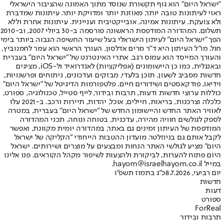
"ישראל היום" הוא גוף תקשורת שנוסד מתוך האמונה שהציבור הישראלי
ראוי לעיתונות טובה יותר, מאוזנת יותר ומדויקת יותר. עיתונות שמדברת
ולא צועקת. עיתונות אמינה, אובייקטיבית ועניינית. עיתונות אחרת וללא
תשלום. המהדורה המודפסת הראשונה פורסמה ב-30 ביולי 2007, וב-2010
הפך "ישראל היום" לעיתון הישראלי בעל שיעור החשיפה הגבוה ביותר בימי
חול. מו"ל העיתון היא ד"ר מרים אדלסון. העורך הראשי הוא עמר לחמנוביץ,
והעורך המייסד הוא עמוס רגב. אתרי האינטרנט של "ישראל היום" בעברית
ובאנגלית, כמו כן היישומונים (אפליקציות) לאנדרואיד ול-iOS, מציגים
חדשות מסביב לשעון, תוכן בלעדי, מבזקים ועדכונים, ניתוחים ופרשנויות,
וידיאו, פודקאסטים ושידורים חיים. פלטפורמות הדיגיטל של "ישראל היום"
כוללות ערוצי חדשות ודעות, תרבות ובידור, לייף סטייל, טכנולוגיה, ספורט,
כלכלה וצרכנות, בריאות, חיילים, אוכל, יהדות, תיירות ורכב. ב-2021 עלו
לאוויר האתר החדש והיישומון החדש של "ישראל היום" בעברית, במטרה
לספק לגולשים חוויה מהירה, עדכנית, בטוחה ונוחה. תכני המהדורה
המודפסת של העיתון זמינים גם באתר, במהדורה יומית מקוונת, ואפשר
לקבל אותם גם בניוזלטר. מועדון ההטבות הייחודי "הקליקה של ישראל
היום" מציע לגולשי האתר הנחות ומבצעים על מוצרים ושירותים. ישראל
היום פתוח להערות, לביקורת ולהצעות לשיפור מקהל הקוראים. פנו אלינו
במייל hayom@israelhayom.co.il.
יום רביעי, 8.7.2026
כ"ג בתמוז תשפ"ו
חדשות
דעות
ספורט
ForReal
תרבות ובידור