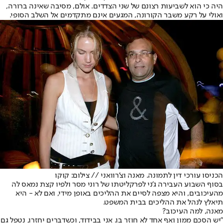
היה כי הוא לשביעות רצונם של שני הצדדים. אולם, מסיבה שאינה ברורה,
ואולי על רקע משבר הקורונה, המגעים אינם מתקדמים אל השלב הסופי.
הכניסו עורכי דין לתמונה. מאנה וצ'רוואני // צילום: קוקו
בסוף השבוע העבירה ג'ני לפרקליטתו של רוני מסר ולפיו קצת נמאס לה
מהעיכובים, והיא מצפה לסיים את ההליכים באופן מידי, ואם לא - היא
תיאלץ לנהל את ההליכים בבית המשפט.
מאנה, למה העיכוב?
"יש הסכם ממון ואף אחד לא חוזר בו. אני בבידוד, וכשדברים יחזרו, נטפל גם