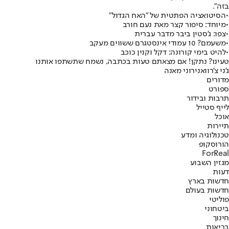
בזה".
•
הסיטואציה הפתטית של "האח הגדול"
•
מיוחד: סיפור קצר מאת נעם חורב
•
צפו: ג'סטין ביבר מדבר עברית
•
משעמם? 10 עמודי אינסטגרם ששווים מעקב
•
להיט בימי קורונה: דקל וקנין כוכב
טעינו? נתקן! אם מצאתם טעות בכתבה, נשמח שתשתפו אותנו
ג'ני צ'רוואני
רוני מאנה
מדורים
ספורט
תרבות ובידור
לייף סטייל
אוכל
תיירות
טכנולוגיה ומדע
הורוסקופ
ForReal
מגזין השבוע
דעות
חדשות בארץ
חדשות בעולם
פוליטי
ביטחוני
חינוך
בריאות