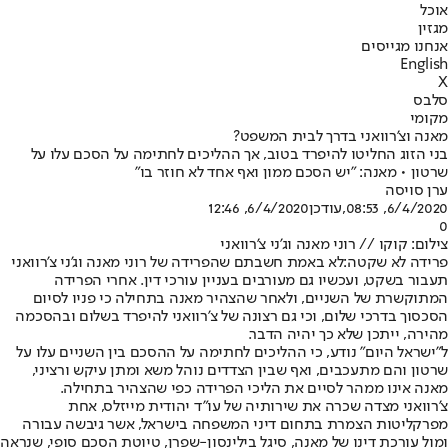
אוכל
מגזין
אנחנו מגייסים
English
X
סלבס
מקומי
מאנה וצ'רוואני בדרך לבית המשפט?
בני הזוג החליטו להיפרד בטוב, אך ההליכים לחתימה על הסכם עלו על
שרטון • מאנה: "יש הסכם ממון ואף אחד לא חוזר בו"
ערן סויסה
6/4/2020, 08:53
,עודכן
6/4/2020, 12:46
0
צילום: קוקו // רוני מאנה וג'ני צ'רוואני
פרידה לא שקטה:
לא באמת חשבתם שהפרידה של רוני מאנה וג'ני צ'רוואני
תעבור בשקט, ועכשיו גם מעורבים בעניין עורכי דין. אחרי הפרידה
המתוקשרת של השניים, ולאחר שהצהיר מאנה בתחילה כי פניו לסיום
הסכסוך בדרכי שלום, וכי גם רצונה של צ'רוואני להיפרד בשלום ובהסכמה
מהירה, ייתכן שלא כך יהיה הדבר.
ל"ישראל היום" נודע, כי ההליכים לחתימה על ההסכם בין השניים עלו על
שרטון והם מתעכבים, ואף שבין הצדדים נוהל משא ומתן עיקש ורציני,
מאנה אינו ממהר לסיים את הליכי הפרידה כפי שהצהיר בתחילה.
צ'רוואני מצדה שכרה את שירותיה של עו"ד יהודית מייזלס, אחת
מפרקליטות הצמרת בתחום דיני המשפחה בישראל, אשר גיבשה עבורה
ומול עורכת דינו של מאנה, סיגל בילינסון-שפרן, טיוטת הסכם סופי, שנראה