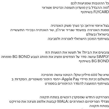
כל ההטבות שמגיעות לכם
מה ההבדל בין מועדון תעופה וכרטיס אשראי?
בשיתוף FLYCARD
בצל איומי איראן: כך נערך משק האנרגיה
פסגת האנרגיה במעמד שגריר ארה"ב, שר האנרגיה ובכירי התעשייה
בישראל ובעולם
בשיתוף המכון הישראלי לאנרגיה ולסביבה
צובעים את הבית? אל תעשו את הטעות הזו
מומחה BG BOND עושה סדר על המדפים ומציג את מותג הצבע SIMPLY
בשיתוף BG BOND
שיא של 600 מיליון שקל: הטוטו עושה מהפיכה
יחסי הימור משופרים, הפקדות ב-Apple Pay ותשלום זכיות מיידי
בשיתוף המועצה להסדר ההימורים בספורט
הפרויקט החדש שמסקרן רוכשים בפתח תקווה
קבוצת אלמוג מציגה את פרויקט MALA: מגדלי הפרימיום האחרונים
בפתח תקווה