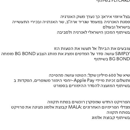
בשיתוף FLYCARD
בצל איומי איראן: כך נערך משק האנרגיה
פסגת האנרגיה במעמד שגריר ארה"ב, שר האנרגיה ובכירי התעשייה
בישראל ובעולם
בשיתוף המכון הישראלי לאנרגיה ולסביבה
צובעים את הבית? אל תעשו את הטעות הזו
מומחה BG BOND עושה סדר על המדפים ומציג את מותג הצבע SIMPLY
בשיתוף BG BOND
שיא של 600 מיליון שקל: הטוטו עושה מהפיכה
יחסי הימור משופרים, הפקדות ב-Apple Pay ותשלום זכיות מיידי
בשיתוף המועצה להסדר ההימורים בספורט
הפרויקט החדש שמסקרן רוכשים בפתח תקווה
קבוצת אלמוג מציגה את פרויקט MALA: מגדלי הפרימיום האחרונים
בפתח תקווה
בשיתוף קבוצת אלמוג