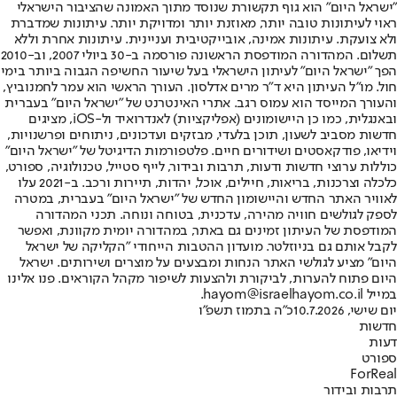
"ישראל היום" הוא גוף תקשורת שנוסד מתוך האמונה שהציבור הישראלי
ראוי לעיתונות טובה יותר, מאוזנת יותר ומדויקת יותר. עיתונות שמדברת
ולא צועקת. עיתונות אמינה, אובייקטיבית ועניינית. עיתונות אחרת וללא
תשלום. המהדורה המודפסת הראשונה פורסמה ב-30 ביולי 2007, וב-2010
הפך "ישראל היום" לעיתון הישראלי בעל שיעור החשיפה הגבוה ביותר בימי
חול. מו"ל העיתון היא ד"ר מרים אדלסון. העורך הראשי הוא עמר לחמנוביץ,
והעורך המייסד הוא עמוס רגב. אתרי האינטרנט של "ישראל היום" בעברית
ובאנגלית, כמו כן היישומונים (אפליקציות) לאנדרואיד ול-iOS, מציגים
חדשות מסביב לשעון, תוכן בלעדי, מבזקים ועדכונים, ניתוחים ופרשנויות,
וידיאו, פודקאסטים ושידורים חיים. פלטפורמות הדיגיטל של "ישראל היום"
כוללות ערוצי חדשות ודעות, תרבות ובידור, לייף סטייל, טכנולוגיה, ספורט,
כלכלה וצרכנות, בריאות, חיילים, אוכל, יהדות, תיירות ורכב. ב-2021 עלו
לאוויר האתר החדש והיישומון החדש של "ישראל היום" בעברית, במטרה
לספק לגולשים חוויה מהירה, עדכנית, בטוחה ונוחה. תכני המהדורה
המודפסת של העיתון זמינים גם באתר, במהדורה יומית מקוונת, ואפשר
לקבל אותם גם בניוזלטר. מועדון ההטבות הייחודי "הקליקה של ישראל
היום" מציע לגולשי האתר הנחות ומבצעים על מוצרים ושירותים. ישראל
היום פתוח להערות, לביקורת ולהצעות לשיפור מקהל הקוראים. פנו אלינו
במייל hayom@israelhayom.co.il.
יום שישי, 10.7.2026
כ"ה בתמוז תשפ"ו
חדשות
דעות
ספורט
ForReal
תרבות ובידור