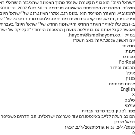
"ישראל היום" הוא גוף תקשורת שנוסד מתוך האמונה שהציבור הישראלי ראוי 
ת
ופרשנויות, וידיאו, פודקאסטים ושידורים חיים. פלטפורמות הדיגיטל של "ישרא
ב-2021 עלו לאוויר האתר החדש והיישומון החדש של "ישראל היום" בע
ואפשר לקבל אותם גם בניוזלטר. מועדון ההטבות הייחודי "הקליקה של ישרא
במייל hayom@israelhayom.co.il.
יום ראשון, 19.7.2026
ה' באב תשפ"ו
חדשות
דעות
ספורט
ForReal
תרבות ובידור
אוכל
מגזין
אנחנו מגייסים
English
X
סלבס
עולמי
צפו: ג'סטין ביבר מדבר עברית
הכוכב העלה ללייב באינסטגרם עוד מעריצה ישראלית, וגם הדהים כשסיפר על
דניאל שירין
2/4/2020, 14:35
,עודכן
2/4/2020, 14:37
0