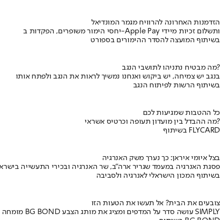
הזדמנות האחרונה להרוויח מגמר המונדיאל
יחסי הימור משופרים, הפקדות ב-Apple Pay ותשלום זכיות מיידי
בשיתוף המועצה להסדר ההימורים בספורט
מה מבטיח נתניהו לתושבי הנגב?
בנגב יש צמיחה, יש ביקוש ואנחנו נמשיך לראות את הנגב ולפתח אותו
בשיתוף הרשות לפיתוח הנגב
כל ההטבות שמגיעות לכם
מה ההבדל בין מועדון תעופה וכרטיס אשראי?
בשיתוף FLYCARD
בצל איומי איראן: כך נערך משק האנרגיה
פסגת האנרגיה במעמד שגריר ארה"ב, שר האנרגיה ובכירי התעשייה בישראל
בשיתוף המכון הישראלי לאנרגיה ולסביבה
צובעים את הבית? אל תעשו את הטעות הזו
מומחה BG BOND עושה סדר על המדפים ומציג את מותג הצבע SIMPLY