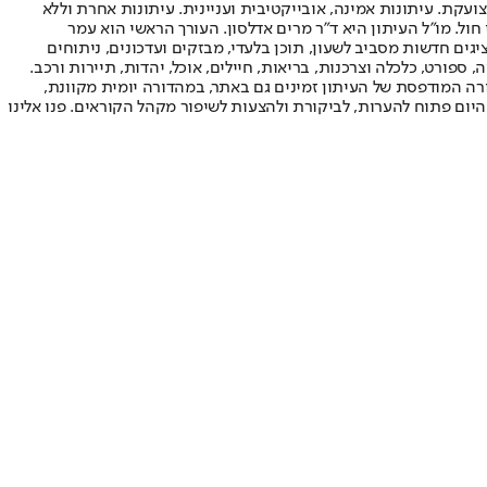
ועקת. עיתונות אמינה, אובייקטיבית ועניינית. עיתונות אחרת וללא
עור החשיפה הגבוה ביותר בימי חול. מו"ל העיתון היא ד"ר מרים אדלסון. העורך הראשי הוא עמר
 והעורך המייסד הוא עמוס רגב. אתרי האינטרנט של "ישראל היום" בעברית ובאנגלית, כמו כן היישומונים (אפליקציות) לאנדרואיד ול-iOS, מציגים חדשות מסביב לשעון, תוכן בלעדי, מבזקים ועדכונים, ניתוחים
, ספורט, כלכלה וצרכנות, בריאות, חיילים, אוכל, יהדות, תיירות ורכב.
דורה המודפסת של העיתון זמינים גם באתר, במהדורה יומית מקוונת,
היום פתוח להערות, לביקורת ולהצעות לשיפור מקהל הקוראים. פנו אלינו