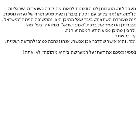
 מעבר לזה, הוא נותן לנו הזדמנות לראות מה קורה כשנערות ישראליות
("
מושיקו! אני בלייב עם ג'סטין ביבר
") וכעת מגיע תורה של נערה נוספת.
וליות מעוררת השתאות. ביבר שאל מהיכן היא, והתשובה הייתה "מישראל".
ר בעברית) ואז אמר את ברכת "שמע ישראל" במלואה ובעל-פה!
ס. ריגשתם.
מה, והוא אישר שהדבר אכן אפשרי. אנחנו נחכה כמובן להודעה רשמית,
'סטין מסכם את דעתו על המעריצה ב"היא מתוקה". לא, אתה!