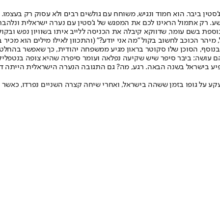
'סטין ביבר. הוא חמוד ונגיש, משוחח עם גולשים רבים ולא עסוק רק בעצמו.
ע. רק אתמול הראינו לכם את המפגש של ג'סטין עם נערה ישראלית ונלהבת 
נוספת בשם עומר, שדווקא קיבלה את הכניסה ללייב איתו בשוויון נפש ובק
 מיהר הכוכב לחשוב בקול "מה אני יודע?" (והתכוון לאילו מילים הוא מכי
ם עושה: ביבר סיפר שיש שקיעה נפלאה ועומר סיפרה שהיא צופה בנטפליק
פיע בישראל בשנה הבאה. רגע, מה? גם התגובה הנערה הישראלית הייתה דו
 על גופו בזמן ששהה בישראל, ואחרי שיחה קצרה השניים נפרדו, כאשר ג