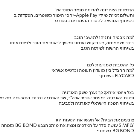
הזדמנות האחרונה להרוויח מגמר המונדיאל
יחסי הימור משופרים, הפקדות ב-Apple Pay ותשלום זכיות מיידי
בשיתוף המועצה להסדר ההימורים בספורט
מה מבטיח נתניהו לתושבי הנגב?
בנגב יש צמיחה, יש ביקוש ואנחנו נמשיך לראות את הנגב ולפתח אותו
בשיתוף הרשות לפיתוח הנגב
כל ההטבות שמגיעות לכם
מה ההבדל בין מועדון תעופה וכרטיס אשראי?
בשיתוף FLYCARD
בצל איומי איראן: כך נערך משק האנרגיה
פסגת האנרגיה במעמד שגריר ארה"ב, שר האנרגיה ובכירי התעשייה בישראל
בשיתוף המכון הישראלי לאנרגיה ולסביבה
צובעים את הבית? אל תעשו את הטעות הזו
מומחה BG BOND עושה סדר על המדפים ומציג את מותג הצבע SIMPLY
בשיתוף BG BOND