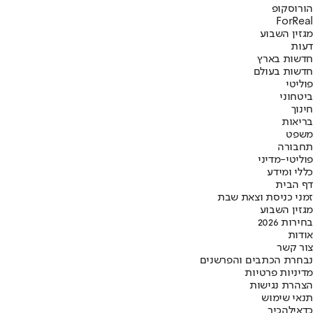
הורוסקופ
ForReal
מגזין השבוע
דעות
חדשות בארץ
חדשות בעולם
פוליטי
ביטחוני
חינוך
בריאות
משפט
תחבורה
פוליטי-מדיני
כללי ומידע
דף הבית
זמני כניסת וצאת שבת
מגזין השבוע
בחירות 2026
אודות
צור קשר
נבחרת הכתבים והפרשנים
מדיניות פרטיות
הצהרת נגישות
תנאי שימוש
כדאי
להכיר