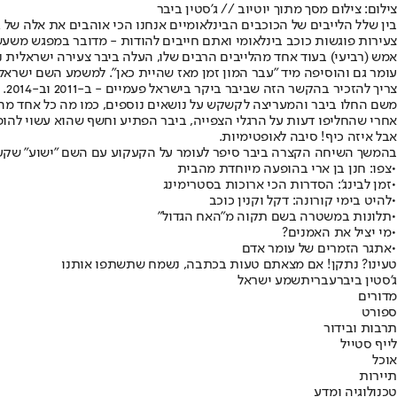
צילום: צילום מסך מתוך יוטיוב // ג'סטין ביבר
בין שלל הלייבים של הכוכבים הבינלאומיים אנחנו הכי אוהבים את אלה של ג
צעירות פוגשות כוכב בינלאומי ואתם חייבים להודות - מדובר במפגש משעש
אמש (רביעי) בעוד אחד מהלייבים הרבים שלו, העלה ביבר צעירה ישראלית 
עומר גם והוסיפה מיד "עבר המון זמן מאז שהיית כאן". למשמע השם ישראל,
צריך להזכיר בהקשר הזה שביבר ביקר בישראל פעמיים - ב-2011 וב-2014. בנוסף, הסוכן שלו סקוטר בראון מגיע ממשפחה יהודית, כך שאפשר בהחלט להבין מהיכן מגיע הידע המפתיע הזה.
משם החלו ביבר והמעריצה לקשקש על נושאים נוספים, כמו מה כל אחד מה
אחרי שהחליפו דעות על הרגלי הצפייה, ביבר הפתיע וחשף שהוא עשוי להו
אבל איזה כיף! סיבה לאופטימיות.
בהמשך השיחה הקצרה ביבר סיפר לעומר על הקעקוע עם השם "ישוע" שקעקע
•
צפו: חנן בן ארי בהופעה מיוחדת מהבית
•
זמן לבינג': הסדרות הכי ארוכות בסטרימינג
•
להיט בימי קורונה: דקל וקנין כוכב
•
תלונות במשטרה בשם תקוה מ"האח הגדול"
•
מי יציל את האמנים?
•
אתגר הזמרים של עומר אדם
טעינו? נתקן! אם מצאתם טעות בכתבה, נשמח שתשתפו אותנו
ג'סטין ביבר
עברית
שמע ישראל
מדורים
ספורט
תרבות ובידור
לייף סטייל
אוכל
תיירות
טכנולוגיה ומדע