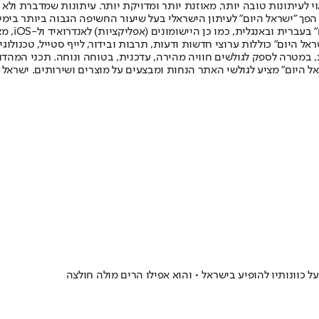
לעיתונות טובה יותר, מאוזנת יותר ומדויקת יותר. עיתונות שמדברת ולא צ
שלום. המהדורה המודפסת הראשונה פורסמה ב-30 ביולי 2007, וב-2010 הפך "ישראל היום" לעיתון הישראלי בעל שי
לחמנוביץ,
ל היום" כוללות ערוצי חדשות ודעות, תרבות ובידור, לייף סטייל, טכנולוגיה
ברית, במטרה לספק לגולשים חוויה מהירה, עדכנית, בטוחה ונוחה. תכני המה
ל היום" מציע לגולשי האתר הנחות ומבצעים על מוצרים ושירותים. ישראל 
 כוונותיו להופיע בישראל • והוא אפילו הרים מולה חולצה