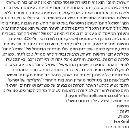
"ישראל היום" הוא גוף תקשורת שנוסד מתוך האמונה שהציבור הישראלי
ראוי לעיתונות טובה יותר, מאוזנת יותר ומדויקת יותר. עיתונות שמדברת
ולא צועקת. עיתונות אמינה, אובייקטיבית ועניינית. עיתונות אחרת וללא
תשלום. המהדורה המודפסת הראשונה פורסמה ב-30 ביולי 2007, וב-2010
הפך "ישראל היום" לעיתון הישראלי בעל שיעור החשיפה הגבוה ביותר בימי
חול. מו"ל העיתון היא ד"ר מרים אדלסון. העורך הראשי הוא עמר לחמנוביץ,
והעורך המייסד הוא עמוס רגב. אתרי האינטרנט של "ישראל היום" בעברית
ובאנגלית, כמו כן היישומונים (אפליקציות) לאנדרואיד ול-iOS, מציגים
חדשות מסביב לשעון, תוכן בלעדי, מבזקים ועדכונים, ניתוחים ופרשנויות,
וידיאו, פודקאסטים ושידורים חיים. פלטפורמות הדיגיטל של "ישראל היום"
כוללות ערוצי חדשות ודעות, תרבות ובידור, לייף סטייל, טכנולוגיה, ספורט,
כלכלה וצרכנות, בריאות, חיילים, אוכל, יהדות, תיירות ורכב. ב-2021 עלו
לאוויר האתר החדש והיישומון החדש של "ישראל היום" בעברית, במטרה
לספק לגולשים חוויה מהירה, עדכנית, בטוחה ונוחה. תכני המהדורה
המודפסת של העיתון זמינים גם באתר, במהדורה יומית מקוונת, ואפשר
לקבל אותם גם בניוזלטר. מועדון ההטבות הייחודי "הקליקה של ישראל
היום" מציע לגולשי האתר הנחות ומבצעים על מוצרים ושירותים. ישראל
היום פתוח להערות, לביקורת ולהצעות לשיפור מקהל הקוראים. פנו אלינו
במייל hayom@israelhayom.co.il.
יום חמישי, 2.7.2026
י"ז בתמוז תשפ"ו
חדשות
דעות
ספורט
ForReal
תרבות ובידור