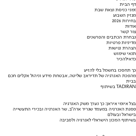
דף הבית
זמני כניסת וצאת שבת
מגזין השבוע
בחירות 2026
אודות
צור קשר
נבחרת הכתבים והפרשנים
מדיניות פרטיות
הצהרת נגישות
תנאי שימוש
כדאי
להכיר
כך תחסכו בחשמל בלי להזיע
מהפכת האנרגיה של תדיראן: שליטה, אבטחת מידע וניהול אקלים חכם
בבית
בשיתוף TADIRAN
בצל איומי איראן: כך נערך משק האנרגיה
פסגת האנרגיה במעמד שגריר ארה"ב, שר האנרגיה ובכירי התעשייה
בישראל ובעולם
בשיתוף המכון הישראלי לאנרגיה ולסביבה