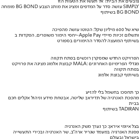
צובעים את הבית? אל תעשו את הטעות הזו
מומחה BG BOND עושה סדר על המדפים ומציג את מותג הצבע SIMPLY
בשיתוף BG BOND
שיא של 600 מיליון שקל: הטוטו עושה מהפיכה
יחסי הימור משופרים, הפקדות ב-Apple Pay ותשלום זכיות מיידי
בשיתוף המועצה להסדר ההימורים בספורט
הפרויקט החדש שמסקרן רוכשים בפתח תקווה
קבוצת אלמוג מציגה את פרויקט MALA: מגדלי הפרימיום האחרונים
בפתח תקווה
בשיתוף קבוצת אלמוג
כך תחסכו בחשמל בלי להזיע
מהפכת האנרגיה של תדיראן: שליטה, אבטחת מידע וניהול אקלים חכם
בבית
בשיתוף TADIRAN
בצל איומי איראן: כך נערך משק האנרגיה
פסגת האנרגיה במעמד שגריר ארה"ב, שר האנרגיה ובכירי התעשייה
בישראל ובעולם