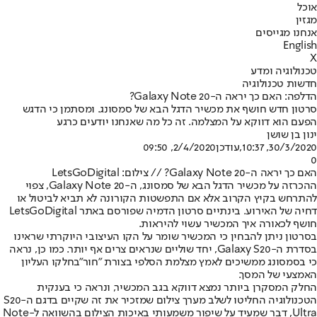
אוכל
מגזין
אנחנו מגייסים
English
X
טכנולוגיה ומדע
חדשות טכנולוגיה
הדלפה: האם כך יראה ה-Galaxy Note 20?
סרטון חדש חושף את מכשיר הדגל הבא של סמסונג. ומסתמן כי הדגש
הפעם הוא דווקא על המצלמה. זה כל מה שאנחנו יודעים כרגע
ינון בן שושן
30/3/2020, 10:37
,עודכן
2/4/2020, 09:50
0
האם כך יראה ה-Galaxy Note 20? // צילום: LetsGoDigital
ההכרזה על מכשיר הדגל הבא של סמסונג, ה-Galaxy Note 20, צפוי
להתרחש בקיץ הקרוב אלא אם התפשטות הקורונה לא תביא לביטול או
דחיה של האירוע. בינתיים סרטון הדמיה שפורסם באתר LetsGoDigital
חושף לכאורה איך המכשיר עשוי להיראות.
בסרטון ניתן להבחין כי המכשיר שומר על הקו העיצובי היוקרתי שראינו
בסדרת ה-Galaxy S20, יחד שוליים שנראים צרים אף יותר. כמו כן, נראה
כי בסמסונג ממשיכים לאמץ מצלמת הסלפי בצורת "חור"בחלקו העליון
האמצעי של המסך.
החלק המסקרן ביותר נמצא דווקא בגב המכשיר, ונראה כי בענקית
הטכנולוגיה החליטו לשלב מערך צילום שמזכיר את זה שקיים בדגם ה-S20
Ultra, דבר שמעיד על שיפור משמעותי באיכות הצילום בהשוואה ל-Note