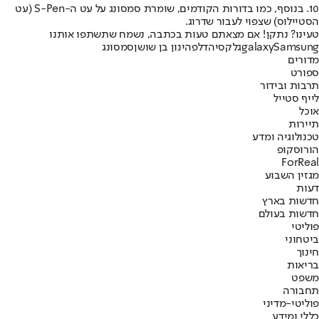
10. בנוסף, כמו בדורות הקודמים, שומרת סמסונג על עט ה-S-Pen (עט
הסטיילוס) שצפוי לעבור שדרוג.
טעינו? נתקן! אם מצאתם טעות בכתבה, נשמח שתשתפו אותנו
Samsung
galaxy
גלקסי
הדלפה
ינון בן שושן
סמסונג
מדורים
ספורט
תרבות ובידור
לייף סטייל
אוכל
תיירות
טכנולוגיה ומדע
הורוסקופ
ForReal
מגזין השבוע
דעות
חדשות בארץ
חדשות בעולם
פוליטי
ביטחוני
חינוך
בריאות
משפט
תחבורה
פוליטי-מדיני
כללי ומידע