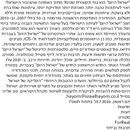
"ישראל היום" הוא גוף תקשורת שנוסד מתוך האמונה שהציבור הישראלי
ראוי לעיתונות טובה יותר, מאוזנת יותר ומדויקת יותר. עיתונות שמדברת
ולא צועקת. עיתונות אמינה, אובייקטיבית ועניינית. עיתונות אחרת וללא
תשלום. המהדורה המודפסת הראשונה פורסמה ב-30 ביולי 2007, וב-2010
הפך "ישראל היום" לעיתון הישראלי בעל שיעור החשיפה הגבוה ביותר בימי
חול. מו"ל העיתון היא ד"ר מרים אדלסון. העורך הראשי הוא עמר לחמנוביץ,
והעורך המייסד הוא עמוס רגב. אתרי האינטרנט של "ישראל היום" בעברית
ובאנגלית, כמו כן היישומונים (אפליקציות) לאנדרואיד ול-iOS, מציגים
חדשות מסביב לשעון, תוכן בלעדי, מבזקים ועדכונים, ניתוחים ופרשנויות,
וידיאו, פודקאסטים ושידורים חיים. פלטפורמות הדיגיטל של "ישראל היום"
כוללות ערוצי חדשות ודעות, תרבות ובידור, לייף סטייל, טכנולוגיה, ספורט,
כלכלה וצרכנות, בריאות, חיילים, אוכל, יהדות, תיירות ורכב. ב-2021 עלו
לאוויר האתר החדש והיישומון החדש של "ישראל היום" בעברית, במטרה
לספק לגולשים חוויה מהירה, עדכנית, בטוחה ונוחה. תכני המהדורה
המודפסת של העיתון זמינים גם באתר, במהדורה יומית מקוונת, ואפשר
לקבל אותם גם בניוזלטר. מועדון ההטבות הייחודי "הקליקה של ישראל
היום" מציע לגולשי האתר הנחות ומבצעים על מוצרים ושירותים. ישראל
היום פתוח להערות, לביקורת ולהצעות לשיפור מקהל הקוראים. פנו אלינו
במייל hayom@israelhayom.co.il.
יום ראשון, 5.7.2026
כ' בתמוז תשפ"ו
חדשות
דעות
ספורט
ForReal
תרבות ובידור