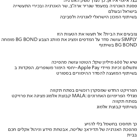
בצל איומי איראן: כך נערך משק האנרגיה
פסגת האנרגיה במעמד שגריר ארה"ב, שר האנרגיה ובכירי התעשייה
בישראל ובעולם
בשיתוף המכון הישראלי לאנרגיה ולסביבה
צובעים את הבית? אל תעשו את הטעות הזו
מומחה BG BOND עושה סדר על המדפים ומציג את מותג הצבע SIMPLY
בשיתוף BG BOND
שיא של 600 מיליון שקל: הטוטו עושה מהפיכה
יחסי הימור משופרים, הפקדות ב-Apple Pay ותשלום זכיות מיידי
בשיתוף המועצה להסדר ההימורים בספורט
הפרויקט החדש שמסקרן רוכשים בפתח תקווה
קבוצת אלמוג מציגה את פרויקט MALA: מגדלי הפרימיום האחרונים
בפתח תקווה
בשיתוף קבוצת אלמוג
כך תחסכו בחשמל בלי להזיע
מהפכת האנרגיה של תדיראן: שליטה, אבטחת מידע וניהול אקלים חכם
בבית