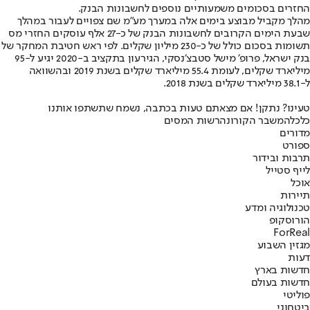
החזרים בסכומים משמעותיים נוספים לחשבונות הבנק.
מהלך מקביל מבוצע בימים אלה במערך מע"מ שם צפויים לעבור במהלך
שבעת הימים הקרובים לחשבונות הבנק של כ-27 אלף עוסקים החזרי מס
תשומות בסכום כולל של כ-230 מיליון שקלים. לפי ראש חטיבת המחקר של
בנק ישראל, פרופ׳ מישל סטבצ׳נסקי, הגירעון בתקציב ב-2020 יגיע ל-95
מיליארד שקלים, לעומת 55.4 מיליארד שקלים בשנת 2019 ובהשוואה
ל-38.1 מיליארד שקלים בשנת 2018.
טעינו? נתקן! אם מצאתם טעות בכתבה, נשמח שתשתפו אותנו
כלכלה
משבר הקורונה
רשות המסים
מדורים
ספורט
תרבות ובידור
לייף סטייל
אוכל
תיירות
טכנולוגיה ומדע
הורוסקופ
ForReal
מגזין השבוע
דעות
חדשות בארץ
חדשות בעולם
פוליטי
ביטחוני