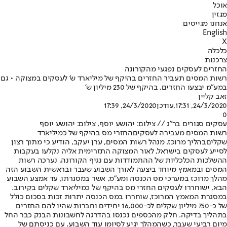
אוכל
מגזין
אנחנו מגייסים
English
X
כלכלה
צרכנות
החזרים לעסקים נפגעי מהקורונה
רשות המסים תעביר החזרים בהיקף של מיליארד ש' לעסקים במצוקה • גם
במע"מ יבצעו החזרים, בהיקף של 230 מיליון ש'
זאב קליין
24/3/2020, 17:31
,עודכן
24/3/2020, 17:39
0
עסקים סגורים בר"ג // צילום: יהושע יוסף, צילום: יהושע יוסף
רשות המסים מעבירה לעסקים
החזרי מס בהיקף של כמיליארד
שקלים
בהליך מרוכז. מנהל רשות המסים, ערן יעקב, הודיע כי מתוך רצון
לסייע לעסקים בישראל, לאור המצוקה התזרימית אליה נקלעו בעקבות
ההשלכות הכלכליות של ההתמודדות עם נגיף הקורונה, נערכה רשות
המסים ובמאמץ מיוחד ביצעה לאורך השבוע שעבר ובראשית השבוע הזה
מהלך מרוכז במערכי מס הכנסה ומע"מ, אשר במסגרתו, עד אמצע השבוע
הבא, ישוחררו לעסקים החזרי מס בהיקף של כמיליארד שקלים בקירוב.
במסגרת המאמץ המרוכז, שוחררו במס הכנסה יתרות זכות בסכום כולל
של כ-750 מיליון שקלים לכ-16,000 יחידים וחברות שהיו להם החזרים
בתהליך בדיקה. חלק מהכספים נכנסו בהדרגה לחשבונות הבנק כבר החל
מיום רביעי שעבר, כשהמהלך יגיע לסיומו עוד השבוע, עם כניסתם של