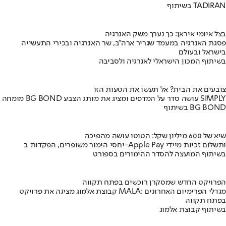
בשיתוף TADIRAN
בצל איומי איראן: כך נערך משק האנרגיה
פסגת האנרגיה במעמד שגריר ארה"ב, שר האנרגיה ובכירי התעשייה
בישראל ובעולם
בשיתוף המכון הישראלי לאנרגיה ולסביבה
צובעים את הבית? אל תעשו את הטעות הזו
מומחה BG BOND עושה סדר על המדפים ומציג את מותג הצבע SIMPLY
בשיתוף BG BOND
שיא של 600 מיליון שקל: הטוטו עושה מהפיכה
יחסי הימור משופרים, הפקדות ב-Apple Pay ותשלום זכיות מיידי
בשיתוף המועצה להסדר ההימורים בספורט
הפרויקט החדש שמסקרן רוכשים בפתח תקווה
קבוצת אלמוג מציגה את פרויקט MALA: מגדלי הפרימיום האחרונים
בפתח תקווה
בשיתוף קבוצת אלמוג