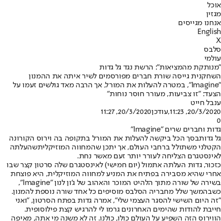
אוכל
מגזין
אנחנו מגייסים
English
X
סלבס
עולמי
"מנותקת מהמציאות": הרשת נגד גל גדות
השחקנית גייסה שורת חברים מפורסמים לשיר איתה את ההמנון
"Imagine", במטרה להעלות את המורל, אך הרבה מאד גולשים זעמו על
הצעד: "זו צביעות, מעורר חוסר נוחות"
ענבל חייט
20/3/2020, 11:23
,עודכן
20/3/2020, 11:27
0
גדות וחברים שרים "Imagine"
גל גדות
בסך הכל ביקשה להעלות את המורל בתקופה בה וירוס הקורונה
הקטלני משתולל ברחבי העולם, אך יתכן ש
המחווה המוזיקלית
שהעלתה
לאינסטגרם הצליחה לעורר יותר זעם מאשר נחת.
כזכור, גדות העלתה אתמול (יום חמישי) לאינסטגרם שלה סרטון קצר שבו
אחרי שהיא מסבירה בפתיח את המניע למחווה המוזיקלית, היא פוצחת
בשירה של שורה מתוך הלהיט המוכר והאהוב של ג'ון לנון "Imagine",
כשבהמשך שלל מחבריה הסלבס מוסיפים כל אחד שורה נוספת להמנון.
"זה היום השישי להסגר העצמי שלי", אמרה גדות בפתח הסרטון, "ואני
חייבת להודות שהימים האחרונים גרמו לי להרגיש קצת פילוסופית.
הווירוס הזה השפיע על העולם כולו, כולנו. זה לא משנה מי אתה, מאיפה