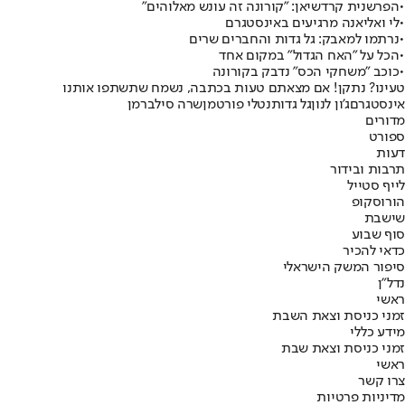
•
הפרשנית קרדשיאן: "קורונה זה עונש מאלוהים"
•
לי ואליאנה מרגיעים באינסטגרם
•
נרתמו למאבק: גל גדות והחברים שרים
•
הכל על "האח הגדול" במקום אחד
•
כוכב "משחקי הכס" נדבק בקורונה
טעינו? נתקן! אם מצאתם טעות בכתבה, נשמח שתשתפו אותנו
אינסטגרם
ג'ון לנון
גל גדות
נטלי פורטמן
שרה סילברמן
מדורים
ספורט
דעות
תרבות ובידור
לייף סטייל
הורוסקופ
שישבת
סוף שבוע
כדאי להכיר
סיפור המשק הישראלי
נדל"ן
ראשי
זמני כניסת וצאת השבת
מידע כללי
זמני כניסת וצאת שבת
ראשי
צרו קשר
מדיניות פרטיות