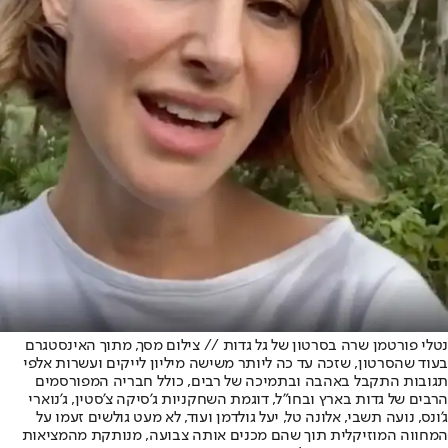
נטלי פורטמן שרה בסרטון של גל גדות // צילום מסך, מתוך האינסטגרם
בעוד שהסרטון, שזכה עד כה ליותר משישה מיליון לייקים ועשרות אלפי
תגובות התקבל באהבה ובתמיכה של רבים, כולל חבריה המפורסמים
הרבים של גדות בארץ ובחו"ל, דוגמת השחקניות ג'סיקה צ'סטין, ג'נוארי
ג'ונס, נועה תשבי, אלונה טל, יעל גולדמן ועוד, לא מעט גולשים זעמו על
המחווה המוזיקלית תוך שהם מכנים אותה צבועה, מנותקת מהמציאות