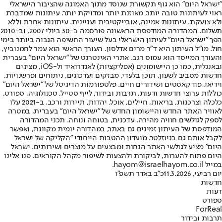
"ישראל היום" הוא גוף תקשורת שנוסד מתוך האמונה שהציבור הישראלי
ראוי לעיתונות טובה יותר, מאוזנת יותר ומדויקת יותר. עיתונות שמדברת
ולא צועקת. עיתונות אמינה, אובייקטיבית ועניינית. עיתונות אחרת וללא
תשלום. המהדורה המודפסת הראשונה פורסמה ב-30 ביולי 2007, וב-2010
הפך "ישראל היום" לעיתון הישראלי בעל שיעור החשיפה הגבוה ביותר בימי
חול. מו"ל העיתון היא ד"ר מרים אדלסון. העורך הראשי הוא עמר לחמנוביץ,
והעורך המייסד הוא עמוס רגב. אתרי האינטרנט של "ישראל היום" בעברית
ובאנגלית, כמו כן היישומונים (אפליקציות) לאנדרואיד ול-iOS, מציגים
חדשות מסביב לשעון, תוכן בלעדי, מבזקים ועדכונים, ניתוחים ופרשנויות,
וידיאו, פודקאסטים ושידורים חיים. פלטפורמות הדיגיטל של "ישראל היום"
כוללות ערוצי חדשות ודעות, תרבות ובידור, לייף סטייל, טכנולוגיה, ספורט,
כלכלה וצרכנות, בריאות, חיילים, אוכל, יהדות, תיירות ורכב. ב-2021 עלו
לאוויר האתר החדש והיישומון החדש של "ישראל היום" בעברית, במטרה
לספק לגולשים חוויה מהירה, עדכנית, בטוחה ונוחה. תכני המהדורה
המודפסת של העיתון זמינים גם באתר, במהדורה יומית מקוונת, ואפשר
לקבל אותם גם בניוזלטר. מועדון ההטבות הייחודי "הקליקה של ישראל
היום" מציע לגולשי האתר הנחות ומבצעים על מוצרים ושירותים. ישראל
היום פתוח להערות, לביקורת ולהצעות לשיפור מקהל הקוראים. פנו אלינו
במייל hayom@israelhayom.co.il.
יום רביעי, 11.3.2026
כ"ב באדר תשפ"ו
חדשות
דעות
ספורט
ForReal
תרבות ובידור