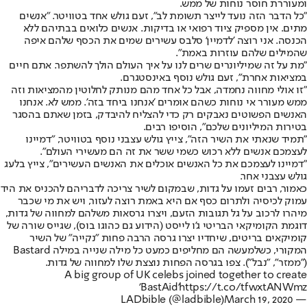
ומעוררת חוסר נוחות של ממש.
"כל הדבר הזה נועד לייצר תשומת לב", זעם גולש אחד בטוויטר. "אנשים
מתים. אין מספיק ציוד רפואי או בדיקות. אנשים כלואים בבתיהם ללא
הכנסה. אני רוצה 'לדמיין' סלבס עשירים שמים את הכסף שלהם איפה
שהמילים שלהם עוזרות באמת".
"מת על זה שמיליונרים שרים לנו על איך העולם הולך להשתפר. אתם חיים
במציאות אחרת", זעם גולש נוסף באינסטגרם.
"זו אולי מחווה נחמדה, אבל כל אחד מהם מנותק לחלוטין מהמציאות וזה
ממש מעורר אי נוחות כשהם אומרים 'אנחנו ביחד בזה'. ממש לא. אנחנו
האנשים הפשוטים נאבקים רק כדי להצליח להיבדק, בזמן שאתם בהסגר
בטירות המיליונים שלכם", הוסיפו רבים.
"תמיד שנאתי את השיר הזה", צייץ גולש עצבני נוסף בטוויטר, "דמיינו
לעצמכם אנשים ללא רכוש כשמי ששר את זה הם מעשירי העולם".
"דמיינו לעצמכם את כל האנשים אוכלים את האנשים העשירים", צייץ בלעג
גולש עצבני אחר.
כאמור, רבים זעמו על גדות, שבמקום לשיר צריכה לדבריהם להכניס את היד
עמוק לכיסיה ולתרום כסף אם היא באמת רוצה לעזור, ויש את מי שכבר
מיהרו לרכוב על גל תגובות הזעם, ויצרו גרסאות משלהם למחווה של גדות,
דוגמת הקומיקאי הבריטי ג'ו לייסט (הידוע גם כהוגו בוס), שגייס שורה של
קומיקאים בריטים, שיחדיו יצרו גרסה הרבה פחות "נקייה" של השיר
המקורי, כשלמעשה הם מחליפים כמעט כל מילה שנייה במילה Bastard
("ממזר", "נבל"). צפו בגרסה הפחות נוצצת שלו למחווה של גדות.
A big group of UK celebs joined together to create
'BastAid'
https://t.co/tfwxtANWmz
March 19, 2020
— LADbible (@ladbible)