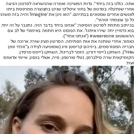
אתה. כולנו בזה ביחד". גדות המשיכה ואמרה שההשראה לסרטון הגיעה
אחרי שנתקלה בסרטון של בחור איטלקי שניגן בחצוצרה ממרפסת ביתו
לאנשים אחרים שספונים בבתיהם. "הוא ניגן את 'Imagine' והיה בזה משהו
כל כך עוצמתי וטהור".
בכיתוב מתחת לסרטון הוסיפה: "אנחנו ביחד בדבר הזה. נתגבר על זה יחד.
בוא נדמיין יחד. שירו איתנו". את הפוסט היא חתמה באימוג'י של לב עם
ההאשטאג weareone# ("אנחנו אחד").
כאמור, אחרי שנתנה את אות הפתיחה, הסרטון מציג שורה ארוכה של
חבריה המפורסמים, ביניהם קריסטן וויג (שמופיעה לצידה ב"וונדר וומן
1984"), השחקן ג'יימי דורנן, הזמר לברינת', השחקן ג'יימס מרסדן,
הקומיקאית שרה סילברמן, נטלי פורטמן, סיה, אשלי בנסון, איימי אדאמס
ועוד.