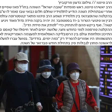
הרב פינטו // צילום: גדעון מרקוביץ'
הרב יאשיהו פינטו
, ראש מוסדות "שובה ישראל" השוהה בחו"ל מאז שסיים ל
אחרי שבתחילת השנה הודיע לתלמידיו שחלם חלום נבואי שבו נאמר לו ש"בע
בהקלטה שהופצה
אז בין תלמידיו נשמע הרב פינטו מתאר קטסטרופה עולמית
רבין או פיגועי הטרור ב-11 בספטמבר. זה יהיה בקנה מי
קשה", ואף ביקש מהם להתחזק כדי "למתק את מידת הדין".
ההקלטה פורסמה לפני כחודש וחצי, שלושה ימים לאחר חיסולו של קאסם סו
התיכון ומלחמת עולם בין הרפובליקה האסלאמית למעצמה האמריקאית לא נפ
לראשונה מחוץ לגבולות סין בתחילת חודש פברואר של השנה.