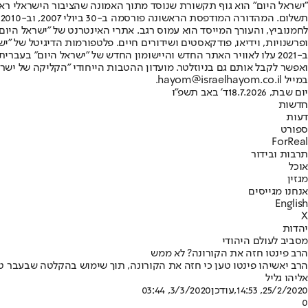
"ישראל היום" הוא גוף תקשורת שנוסד מתוך האמונה שהציבור הישראלי ראוי 
ת
ופרשנויות, וידיאו, פודקאסטים ושידורים חיים. פלטפורמות הדיגיטל של "ישרא
ב-2021 עלו לאוויר האתר החדש והיישומון החדש של "ישראל היום" בע
ואפשר לקבל אותם גם בניוזלטר. מועדון ההטבות הייחודי "הקליקה של ישרא
במייל hayom@israelhayom.co.il.
יום שבת, 18.7.2026
ד' באב תשפ"ו
חדשות
דעות
ספורט
ForReal
תרבות ובידור
אוכל
מגזין
אנחנו מגייסים
English
X
יהדות
מסביב לעולם היהודי
הרב פינטו חזה את הקורונה? לא ממש
הרב יאשיהו פינטו טען כי חזה את הקורונה, תוך שימוש בהקלטה שבעבר ט
אליהו גליל
25/2/2020, 14:53
,עודכן
3/3/2020, 03:44
0