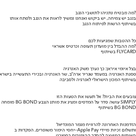
מה מבטיח נתניהו לתושבי הנגב?
בנגב יש צמיחה, יש ביקוש ואנחנו נמשיך לראות את הנגב ולפתח אותו
בשיתוף הרשות לפיתוח הנגב
כל ההטבות שמגיעות לכם
מה ההבדל בין מועדון תעופה וכרטיס אשראי?
בשיתוף FLYCARD
בצל איומי איראן: כך נערך משק האנרגיה
פסגת האנרגיה במעמד שגריר ארה"ב, שר האנרגיה ובכירי התעשייה בישראל
בשיתוף המכון הישראלי לאנרגיה ולסביבה
צובעים את הבית? אל תעשו את הטעות הזו
מומחה BG BOND עושה סדר על המדפים ומציג את מותג הצבע SIMPLY
בשיתוף BG BOND
הזדמנות האחרונה להרוויח מגמר המונדיאל
יחסי הימור משופרים, הפקדות ב-Apple Pay ותשלום זכיות מיידי
בשיתוף המועצה להסדר ההימורים בספורט