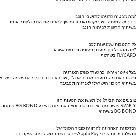
מה מבטיח נתניהו לתושבי הנגב?
בנגב יש צמיחה, יש ביקוש ואנחנו נמשיך לראות את הנגב ולפתח אותו
בשיתוף הרשות לפיתוח הנגב
כל ההטבות שמגיעות לכם
מה ההבדל בין מועדון תעופה וכרטיס אשראי?
בשיתוף FLYCARD
בצל איומי איראן: כך נערך משק האנרגיה
פסגת האנרגיה במעמד שגריר ארה"ב, שר האנרגיה ובכירי התעשייה בישראל
בשיתוף המכון הישראלי לאנרגיה ולסביבה
צובעים את הבית? אל תעשו את הטעות הזו
מומחה BG BOND עושה סדר על המדפים ומציג את מותג הצבע SIMPLY
בשיתוף BG BOND
הזדמנות האחרונה להרוויח מגמר המונדיאל
יחסי הימור משופרים, הפקדות ב-Apple Pay ותשלום זכיות מיידי