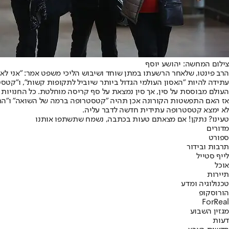
צילום המחשה: יהושע יוסף
הרב פינטו, שלאחר הרשעתו במתן שוחד ושיבוש הליכי משפט אמר: "אני לא ר
עתידה להיות "האסון העולמי הגדול ביותר שיוביל לתקופות קשות", ו"קטס
העולם מבוססת על סין, אך סין נמצאת על סף קריסה מוחלטת. כל החנויות שמ
אז האם התפשטות הקורונה אכן תהיה "קטסטרופה ברמה של השואה" ו"התקופ
לא ימצא קטסטרופה עתידית חדשה לדבר עליה.
טעינו? נתקן! אם מצאתם טעות בכתבה, נשמח שתשתפו אותנו
מדורים
ספורט
תרבות ובידור
לייף סטייל
אוכל
תיירות
טכנולוגיה ומדע
הורוסקופ
ForReal
מגזין השבוע
דעות