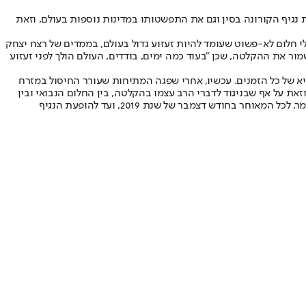
נגיף הקורונה בסין וגם את התפשטותו במדינות נוספות בעולם, וזאת
י חלום לא-פשוט שעומד להיות זעזוע גדול בעולם, בממדים של רצח יצחק
למידיו לשמור את ההקלטה, שכן "בעוד כמה ימים, בודדים, העולם הולך לפני זעזוע
א של כל הזמנים. עכשיו, אחרי שפגה המתיחות שעורר החיסול במזרח
 על אף שבניגוד לדברי הרב עצמו בהקלטה, בין החלום הנבואי ובין
התגשמותו היו אמורים להפריד רק "כמה ימים, בודדים". בפועל עברו למעלה מחודשיים מאז החלום שנחלם "מספר שבועות" לפני פרסום ההקלטה, כלומר, לכל המאוחר בחודש דצמבר של שנת 2019, ועד להופעת הנגיף