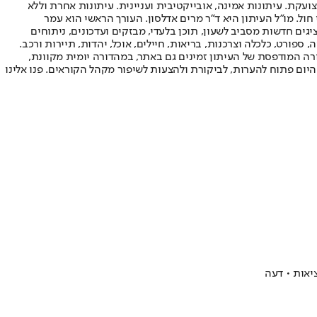
ועקת. עיתונות אמינה, אובייקטיבית ועניינית. עיתונות אחרת וללא
עור החשיפה הגבוה ביותר בימי חול. מו"ל העיתון היא ד"ר מרים אדלסון. העורך הראשי הוא עמר
 והעורך המייסד הוא עמוס רגב. אתרי האינטרנט של "ישראל היום" בעברית ובאנגלית, כמו כן היישומונים (אפליקציות) לאנדרואיד ול-iOS, מציגים חדשות מסביב לשעון, תוכן בלעדי, מבזקים ועדכונים, ניתוחים
, ספורט, כלכלה וצרכנות, בריאות, חיילים, אוכל, יהדות, תיירות ורכב.
דורה המודפסת של העיתון זמינים גם באתר, במהדורה יומית מקוונת,
היום פתוח להערות, לביקורת ולהצעות לשיפור מקהל הקוראים. פנו אלינו
יאות • דעה