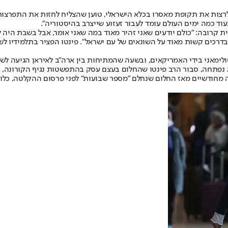
רצות את תקופת מאסרו בכלא הישראלי, טוען שהצליח לחזות את התפרצות 
וד כמה ימים העולם עומד לעבור זעזוע שייצרב בהיסטוריה".
 קרובה: "כולם יודעים שאני זהיר מאוד במה שאני אומר, אבל בשבת היה ל
דה גדול מאוד ויגיע בדרכים קשות מאוד על השונאים של עם ישראל". פינטו הפציר בת
לימאני בידי האמריקאים, ובשעה שהמתיחות בין ארה"ב לאיראן הגיעה לשי
תחה, סבור הרב פינטו שהחלום בעצם עסק בהתפשטות נגיף הקורונה, וזאת