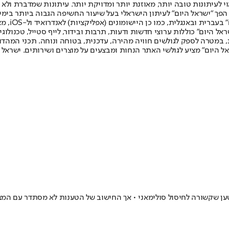
לעיתונות טובה יותר, מאוזנת יותר ומדויקת יותר. עיתונות שמדברת ולא צ
שלום. המהדורה המודפסת הראשונה פורסמה ב-30 ביולי 2007, וב-2010 הפך "ישראל היום" לעיתון הישראלי בעל שי
לחמנוביץ,
ל היום" כוללות ערוצי חדשות ודעות, תרבות ובידור, לייף סטייל, טכנולוגיה
ברית, במטרה לספק לגולשים חוויה מהירה, עדכנית, בטוחה ונוחה. תכני המה
ל היום" מציע לגולשי האתר הנחות ומבצעים על מוצרים ושירותים. ישראל 
ען שקשורה לחיסול סולימאני • אך החישוב של הטענות לא מסתדר עם המצ