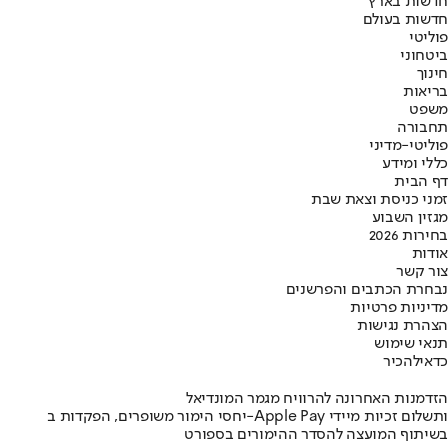
חדשות בארץ
חדשות בעולם
פוליטי
ביטחוני
חינוך
בריאות
משפט
תחבורה
פוליטי-מדיני
כללי ומידע
דף הבית
זמני כניסת וצאת שבת
מגזין השבוע
בחירות 2026
אודות
צור קשר
נבחרת הכתבים והפרשנים
מדיניות פרטיות
הצהרת נגישות
תנאי שימוש
כדאי
להכיר
הזדמנות האחרונה להרוויח מגמר המונדיאל
יחסי הימור משופרים, הפקדות ב-Apple Pay ותשלום זכיות מיידי
בשיתוף המועצה להסדר ההימורים בספורט