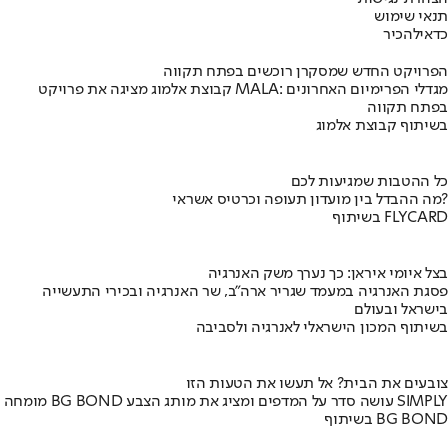
תנאי שימוש
כדאי
להכיר
הפרויקט החדש שמסקרן רוכשים בפתח תקווה
קבוצת אלמוג מציגה את פרויקט MALA: מגדלי הפרימיום האחרונים
בפתח תקווה
בשיתוף קבוצת אלמוג
כל ההטבות שמגיעות לכם
מה ההבדל בין מועדון תעופה וכרטיס אשראי?
בשיתוף FLYCARD
בצל איומי איראן: כך נערך משק האנרגיה
פסגת האנרגיה במעמד שגריר ארה"ב, שר האנרגיה ובכירי התעשייה
בישראל ובעולם
בשיתוף המכון הישראלי לאנרגיה ולסביבה
צובעים את הבית? אל תעשו את הטעות הזו
מומחה BG BOND עושה סדר על המדפים ומציג את מותג הצבע SIMPLY
בשיתוף BG BOND