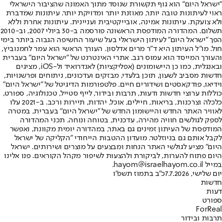
"ישראל היום" הוא גוף תקשורת שנוסד מתוך האמונה שהציבור הישראלי
ראוי לעיתונות טובה יותר, מאוזנת יותר ומדויקת יותר. עיתונות שמדברת
ולא צועקת. עיתונות אמינה, אובייקטיבית ועניינית. עיתונות אחרת וללא
תשלום. המהדורה המודפסת הראשונה פורסמה ב-30 ביולי 2007, וב-2010
הפך "ישראל היום" לעיתון הישראלי בעל שיעור החשיפה הגבוה ביותר בימי
חול. מו"ל העיתון היא ד"ר מרים אדלסון. העורך הראשי הוא עמר לחמנוביץ,
והעורך המייסד הוא עמוס רגב. אתרי האינטרנט של "ישראל היום" בעברית
ובאנגלית, כמו כן היישומונים (אפליקציות) לאנדרואיד ול-iOS, מציגים
חדשות מסביב לשעון, תוכן בלעדי, מבזקים ועדכונים, ניתוחים ופרשנויות,
וידיאו, פודקאסטים ושידורים חיים. פלטפורמות הדיגיטל של "ישראל היום"
כוללות ערוצי חדשות ודעות, תרבות ובידור, לייף סטייל, טכנולוגיה, ספורט,
כלכלה וצרכנות, בריאות, חיילים, אוכל, יהדות, תיירות ורכב. ב-2021 עלו
לאוויר האתר החדש והיישומון החדש של "ישראל היום" בעברית, במטרה
לספק לגולשים חוויה מהירה, עדכנית, בטוחה ונוחה. תכני המהדורה
המודפסת של העיתון זמינים גם באתר, במהדורה יומית מקוונת, ואפשר
לקבל אותם גם בניוזלטר. מועדון ההטבות הייחודי "הקליקה של ישראל
היום" מציע לגולשי האתר הנחות ומבצעים על מוצרים ושירותים. ישראל
היום פתוח להערות, לביקורת ולהצעות לשיפור מקהל הקוראים. פנו אלינו
במייל hayom@israelhayom.co.il.
יום שלישי, 7.7.2026
כ"ב בתמוז תשפ"ו
חדשות
דעות
ספורט
ForReal
תרבות ובידור