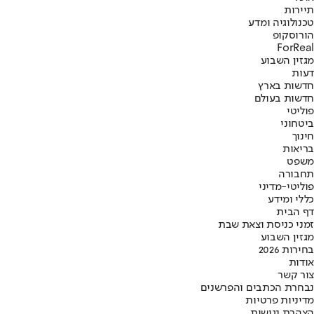
תיירות
טכנולוגיה ומדע
הורוסקופ
ForReal
מגזין השבוע
דעות
חדשות בארץ
חדשות בעולם
פוליטי
ביטחוני
חינוך
בריאות
משפט
תחבורה
פוליטי-מדיני
כללי ומידע
דף הבית
זמני כניסת וצאת שבת
מגזין השבוע
בחירות 2026
אודות
צור קשר
נבחרת הכתבים והפרשנים
מדיניות פרטיות
הצהרת נגישות