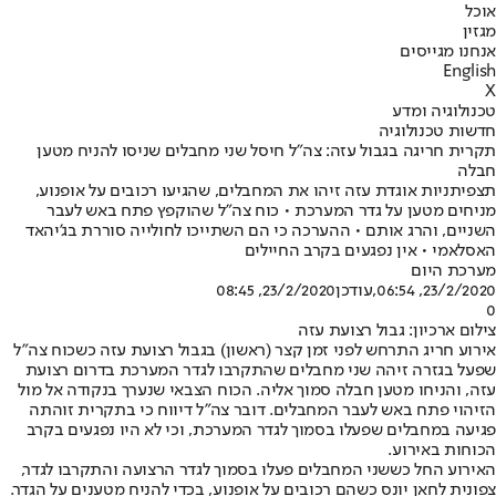
אוכל
מגזין
אנחנו מגייסים
English
X
טכנולוגיה ומדע
חדשות טכנולוגיה
תקרית חריגה בגבול עזה: צה"ל חיסל שני מחבלים שניסו להניח מטען
חבלה
תצפיתניות אוגדת עזה זיהו את המחבלים, שהגיעו רכובים על אופנוע,
מניחים מטען על גדר המערכת • כוח צה"ל שהוקפץ פתח באש לעבר
השניים, והרג אותם • ההערכה כי הם השתייכו לחולייה סוררת בג'יהאד
האסלאמי • אין נפגעים בקרב החיילים
מערכת היום
23/2/2020, 06:54
,עודכן
23/2/2020, 08:45
0
צילום ארכיון: גבול רצועת עזה
אירוע חריג התרחש לפני זמן קצר (ראשון) בגבול רצועת עזה כשכוח צה״ל
שפעל בגזרה זיהה שני מחבלים שהתקרבו לגדר המערכת בדרום רצועת
עזה, והניחו מטען חבלה סמוך אליה. הכוח הצבאי שנערך בנקודה אל מול
הזיהוי פתח באש לעבר המחבלים. דובר צה"ל דיווח כי בתקרית זוהתה
פגיעה במחבלים שפעלו בסמוך לגדר המערכת, וכי לא היו נפגעים בקרב
הכוחות באירוע.
האירוע החל כששני המחבלים פעלו בסמוך לגדר הרצועה והתקרבו לגדר,
צפונית לחאן יונס כשהם רכובים על אופנוע, בכדי להניח מטענים על הגדר.