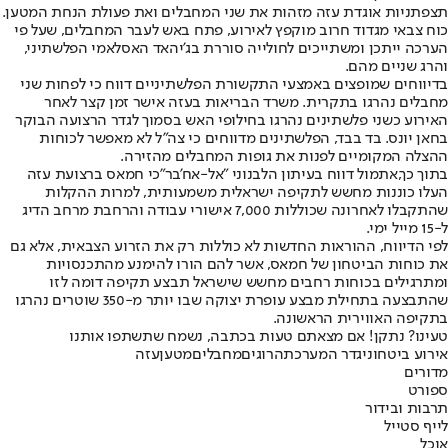
תצפתניות אוגדת עזה מזהות את שני המחבלים ואת פעולת הנחת המטען.
כוח צבאי מגדוד חרוב מוקפץ לאירוע, פתח באש לעבר המחבלים, שעל פי
הערכה ייתכן ומשתייכים לחולייה סוררת בג'יהאד האסלאמי הפלשתיני,
והרג שניים מהם.
בדיווחים שמופצים באמצעי התקשורת הפלשתיניים דווח כי לפחות שני
מחבלים נהרגו בתקרית. משרד הבריאות בעזה אישר זמן קצר לאחר
האירוע כשני פלשתינים נהרגו בחילופי האש בסמוך לגדר הרצועה הבוקר
בחאן יונס. בד בבד, הפלשתינים מדווחים כי צה"ל לא מאפשר לכוחות
ההצלה המקומיים לפנות את גופות המחבלים מהזירה.
בתוך כך,
אתמול דווח בעיתון הלבנוני "אל-אח'בר"
כי חמאס ברצועת עזה
העלו כוננות מחשש לתקיפה ישראלית משמעותית, למרות ההקלות
שהתקבלו לאחרונה שכוללות 7,000 אישורי עבודה והרחבת מרחב הדיג
ל-15 מייל ימי.
לפי הדיווח, ההוראות החדשות לא כוללות רק את הזרוע הצבאית, אלא גם
את כוחות הביטחון של חמאס, אשר להם הורו להימנע מהתכנסויות
ומתרגילים בכוחות רחבים מחשש שישראל תבצע תקיפה דומה לזו
שהתבצעה בתחילת מבצע עופרת יצוקה שבו יותר מ-350 שוטרים נהרגו
בתקיפה האווירית הראשונה.
טעינו? נתקן! אם מצאתם טעות בכתבה, נשמח שתשתפו אותנו
אירוע ביטחוני
גדר המערכת
הרוגים
מחבלים
מטען
עזה
מדורים
ספורט
תרבות ובידור
לייף סטייל
אוכל