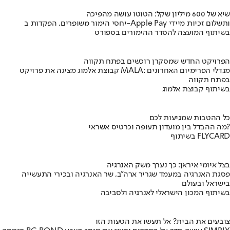
שיא של 600 מיליון שקל: הטוטו עושה מהפיכה
יחסי הימור משופרים, הפקדות ב-Apple Pay ותשלום זכיות מיידי
בשיתוף המועצה להסדר ההימורים בספורט
הפרויקט החדש שמסקרן רוכשים בפתח תקווה
קבוצת אלמוג מציגה את פרויקט MALA: מגדלי הפרימיום האחרונים
בפתח תקווה
בשיתוף קבוצת אלמוג
כל ההטבות שמגיעות לכם
מה ההבדל בין מועדון תעופה וכרטיס אשראי?
בשיתוף FLYCARD
בצל איומי איראן: כך נערך משק האנרגיה
פסגת האנרגיה במעמד שגריר ארה"ב, שר האנרגיה ובכירי התעשייה
בישראל ובעולם
בשיתוף המכון הישראלי לאנרגיה ולסביבה
צובעים את הבית? אל תעשו את הטעות הזו