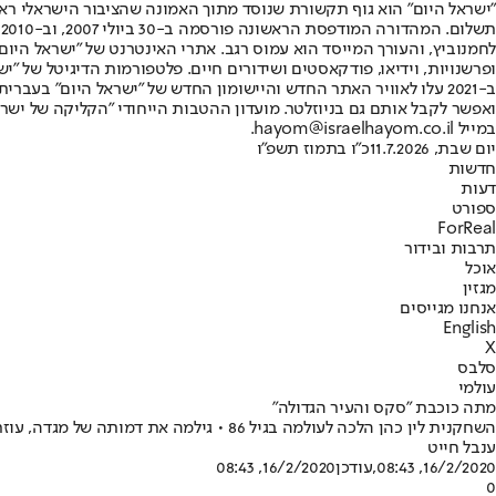
"ישראל היום" הוא גוף תקשורת שנוסד מתוך האמונה שהציבור הישראלי ראוי 
ת
ופרשנויות, וידיאו, פודקאסטים ושידורים חיים. פלטפורמות הדיגיטל של "ישרא
ב-2021 עלו לאוויר האתר החדש והיישומון החדש של "ישראל היום" בע
ואפשר לקבל אותם גם בניוזלטר. מועדון ההטבות הייחודי "הקליקה של ישרא
במייל hayom@israelhayom.co.il.
יום שבת, 11.7.2026
כ"ו בתמוז תשפ"ו
חדשות
דעות
ספורט
ForReal
תרבות ובידור
אוכל
מגזין
אנחנו מגייסים
English
X
סלבס
עולמי
מתה כוכבת "סקס והעיר הגדולה"
השחקנית לין כהן הלכה לעולמה בגיל 86 • גילמה את דמותה של מגדה, עוזרת הבית של מירנדה בסדרה "סקס והעיר הגדולה", ואת גולדה מאיר בסרט "מינכן"
ענבל חייט
16/2/2020, 08:43
,עודכן
16/2/2020, 08:43
0