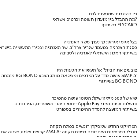
כל ההטבות שמגיעות לכם
מה ההבדל בין מועדון תעופה וכרטיס אשראי?
בשיתוף FLYCARD
בצל איומי איראן: כך נערך משק האנרגיה
פסגת האנרגיה במעמד שגריר ארה"ב, שר האנרגיה ובכירי התעשייה בישראל
בשיתוף המכון הישראלי לאנרגיה ולסביבה
צובעים את הבית? אל תעשו את הטעות הזו
מומחה BG BOND עושה סדר על המדפים ומציג את מותג הצבע SIMPLY
בשיתוף BG BOND
שיא של 600 מיליון שקל: הטוטו עושה מהפיכה
יחסי הימור משופרים, הפקדות ב-Apple Pay ותשלום זכיות מיידי
בשיתוף המועצה להסדר ההימורים בספורט
הפרויקט החדש שמסקרן רוכשים בפתח תקווה
קבוצת אלמוג מציגה את פרויקט MALA: מגדלי הפרימיום האחרונים בפתח תקווה