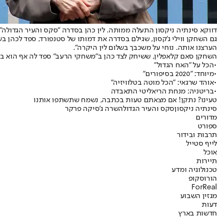
דווקא סינתיה ניקסון התעלה ממותה. לין כהן בסדרה "סקס והעיר הגדולה" 
גם השחקן ווילי ג'קסון, שגילם בסדרה את דמותו של סטנפורד, ספד לכהן ב
הערצנו אותה. נוחי על משכבך בשלום לין היקרה".
השחקן סאם קלאפלין, ששיחק לצד כהן ב"
משחקי הרעב
" ספד לה אף הוא ב
•
הכל על "האח הגדול"
•
מיוחד: "2020 בסיפורים"
•
אוהד שרגאי: "הכל מוטה בטלוויזיה"
•
בריטניה: מנחת הריאליטי התאבדה
טעינו? נתקן! אם מצאתם טעות בכתבה, נשמח שתשתפו אותנו
סינתיה ניקסון
סקס והעיר הגדולה
שרה ג'סיקה פרקר
מדורים
ספורט
תרבות ובידור
לייף סטייל
אוכל
תיירות
טכנולוגיה ומדע
הורוסקופ
ForReal
מגזין השבוע
דעות
חדשות בארץ