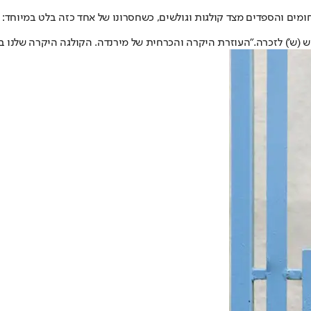
ם והספדים מצד קולגות וגולשים, כשחסרונו של אחד כזה בלט במיוחד: ז
ש') לזכרה."העוזרת היקרה והכרחית של מירנדה. הקולגה היקרה שלנו בסק