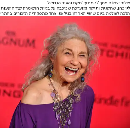
צילום: צילום מסך // מתוך "סקס והעיר הגדולה"
לין כהן, שחקנית ותיקה ומוערכת שכיכבה על במות התאטרון לצד הופעות בס
הלכה לעולמה ביום שישי האחרון בגיל 86. אחד מתפקידיה הזכורים ביותר של כהן היה כמגדה, עוזרת הבית והאומנת של בנה של מירנדה בסדרה "