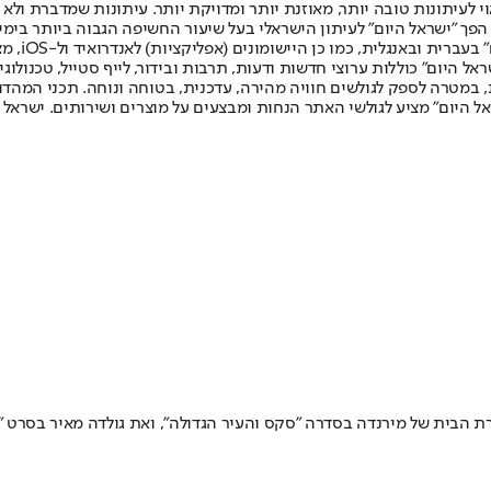
לעיתונות טובה יותר, מאוזנת יותר ומדויקת יותר. עיתונות שמדברת ולא צ
שלום. המהדורה המודפסת הראשונה פורסמה ב-30 ביולי 2007, וב-2010 הפך "ישראל היום" לעיתון הישראלי בעל שי
לחמנוביץ,
ל היום" כוללות ערוצי חדשות ודעות, תרבות ובידור, לייף סטייל, טכנולוגיה
ברית, במטרה לספק לגולשים חוויה מהירה, עדכנית, בטוחה ונוחה. תכני המה
ל היום" מציע לגולשי האתר הנחות ומבצעים על מוצרים ושירותים. ישראל 