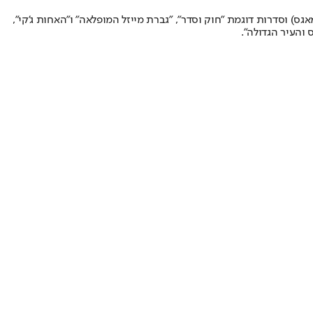
ס) וסדרות דוגמת "חוק וסדר", "
גברת מייזל המופלאה
" ו"האחות ג'קי",
 והעיר הגדולה
".