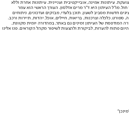
ועקת. עיתונות אמינה, אובייקטיבית ועניינית. עיתונות אחרת וללא
עור החשיפה הגבוה ביותר בימי חול. מו"ל העיתון היא ד"ר מרים אדלסון. העורך הראשי הוא עמר
 והעורך המייסד הוא עמוס רגב. אתרי האינטרנט של "ישראל היום" בעברית ובאנגלית, כמו כן היישומונים (אפליקציות) לאנדרואיד ול-iOS, מציגים חדשות מסביב לשעון, תוכן בלעדי, מבזקים ועדכונים, ניתוחים
, ספורט, כלכלה וצרכנות, בריאות, חיילים, אוכל, יהדות, תיירות ורכב.
דורה המודפסת של העיתון זמינים גם באתר, במהדורה יומית מקוונת,
היום פתוח להערות, לביקורת ולהצעות לשיפור מקהל הקוראים. פנו אלינו