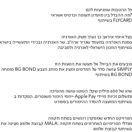
כל ההטבות שמגיעות לכם
מה ההבדל בין מועדון תעופה וכרטיס אשראי?
בשיתוף FLYCARD
בצל איומי איראן: כך נערך משק האנרגיה
פסגת האנרגיה במעמד שגריר ארה"ב, שר האנרגיה ובכירי התעשייה בישראל
בשיתוף המכון הישראלי לאנרגיה ולסביבה
צובעים את הבית? אל תעשו את הטעות הזו
מומחה BG BOND עושה סדר על המדפים ומציג את מותג הצבע SIMPLY
בשיתוף BG BOND
שיא של 600 מיליון שקל: הטוטו עושה מהפיכה
יחסי הימור משופרים, הפקדות ב-Apple Pay ותשלום זכיות מיידי
בשיתוף המועצה להסדר ההימורים בספורט
הפרויקט החדש שמסקרן רוכשים בפתח תקווה
קבוצת אלמוג מציגה את פרויקט MALA: מגדלי הפרימיום האחרונים בפתח תקווה
בשיתוף קבוצת אלמוג