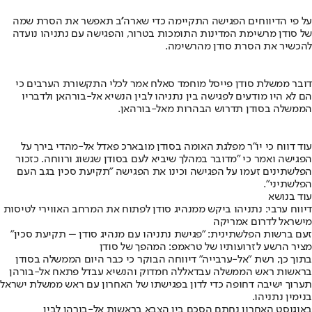
על פי הדיווחים הפגישה התקיימה כדי שארה''ב תאפשר את הסרת שמה
של סודן מרשימת המדינות התומכות בטרור, והפגישה עם נתניהו נועדה
להכשיר את הסרת סודן מהרשימה.
דובר ממשלת סודן פייסל מוחמד סאלח אמר לכלי התקשורת הערבים כי
הם לא היו מודעים לפגישה בין נתניהו לבין הנשיא אל-בורהאן ולדבריו
הממשלה בסודן תדרוש הבהרות מאל-בורהאן.
עוד דווח כי יו"ר מפלגת האומה בסודן מובארכ פאדל אל-מהדי בירך על
הפגישה ואמר כי "מדובר במהלך שיביא לעם בסודן שגשוג ורווחה. כזכור
הפלשתינים זעמו על הפגישה וכינו את הפגישה ״תקיעת סכין בגב העם
הפלשתיני".
עוד בנושא
דיווח ערבי: נתניהו ביקש ממנהיג סודן לפתוח את המרחב האווירי לטיסות
מישראל לדרום אמריקה
זעם ברשות הפלשתינית: "פגישת נתניהו עם מנהיג סודן – תקיעת סכין"
מציר הרשע לזרועותיו של טראמפ: המהפך של סודן
בתוך כך, רשת "אל-ערבייה" דיווחה הבוקר כי כבר היום הממשלה בסודן
בראשות ראש הממשלה עבדאללה חמדוק והנשיא עבדל פתאח אל-בורהן
תערוך ישיבה דחופה כדי לדון בפגישתו של האחרון עם ראש ממשלת ישראל
בנימין נתניהו.
באוגוסט האחרון נחתם הסכם בין הצבא בראשות אל-בורהן לבין