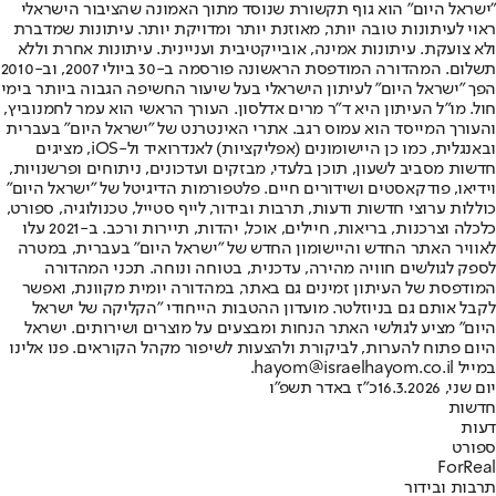
"ישראל היום" הוא גוף תקשורת שנוסד מתוך האמונה שהציבור הישראלי
ראוי לעיתונות טובה יותר, מאוזנת יותר ומדויקת יותר. עיתונות שמדברת
ולא צועקת. עיתונות אמינה, אובייקטיבית ועניינית. עיתונות אחרת וללא
תשלום. המהדורה המודפסת הראשונה פורסמה ב-30 ביולי 2007, וב-2010
הפך "ישראל היום" לעיתון הישראלי בעל שיעור החשיפה הגבוה ביותר בימי
חול. מו"ל העיתון היא ד"ר מרים אדלסון. העורך הראשי הוא עמר לחמנוביץ,
והעורך המייסד הוא עמוס רגב. אתרי האינטרנט של "ישראל היום" בעברית
ובאנגלית, כמו כן היישומונים (אפליקציות) לאנדרואיד ול-iOS, מציגים
חדשות מסביב לשעון, תוכן בלעדי, מבזקים ועדכונים, ניתוחים ופרשנויות,
וידיאו, פודקאסטים ושידורים חיים. פלטפורמות הדיגיטל של "ישראל היום"
כוללות ערוצי חדשות ודעות, תרבות ובידור, לייף סטייל, טכנולוגיה, ספורט,
כלכלה וצרכנות, בריאות, חיילים, אוכל, יהדות, תיירות ורכב. ב-2021 עלו
לאוויר האתר החדש והיישומון החדש של "ישראל היום" בעברית, במטרה
לספק לגולשים חוויה מהירה, עדכנית, בטוחה ונוחה. תכני המהדורה
המודפסת של העיתון זמינים גם באתר, במהדורה יומית מקוונת, ואפשר
לקבל אותם גם בניוזלטר. מועדון ההטבות הייחודי "הקליקה של ישראל
היום" מציע לגולשי האתר הנחות ומבצעים על מוצרים ושירותים. ישראל
היום פתוח להערות, לביקורת ולהצעות לשיפור מקהל הקוראים. פנו אלינו
במייל hayom@israelhayom.co.il.
יום שני, 16.3.2026
כ"ז באדר תשפ"ו
חדשות
דעות
ספורט
ForReal
תרבות ובידור