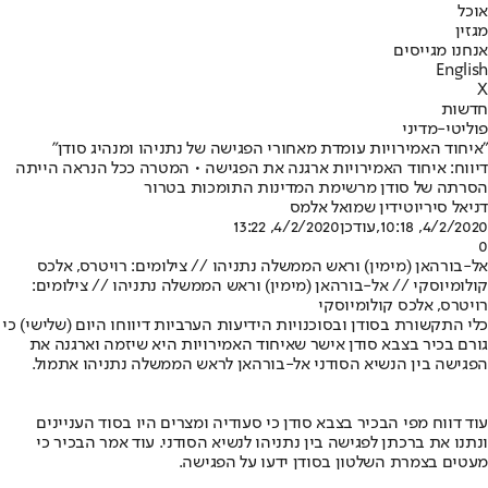
אוכל
מגזין
אנחנו מגייסים
English
X
חדשות
פוליטי-מדיני
"איחוד האמירויות עומדת מאחורי הפגישה של נתניהו ומנהיג סודן"
דיווח: איחוד האמירויות ארגנה את הפגישה • המטרה ככל הנראה הייתה
הסרתה של סודן מרשימת המדינות התומכות בטרור
דניאל סיריוטי
דין שמואל אלמס
4/2/2020, 10:18
,עודכן
4/2/2020, 13:22
0
אל-בורהאן (מימין) וראש הממשלה נתניהו // צילומים: רויטרס, אלכס
קולומיוסקי // אל-בורהאן (מימין) וראש הממשלה נתניהו // צילומים:
רויטרס, אלכס קולומיוסקי
כלי התקשורת בסודן ובסוכנויות הידיעות הערביות דיווחו היום (שלישי) כי
גורם בכיר בצבא סודן אישר שאיחוד האמירויות היא שיזמה וארגנה את
הפגישה בין הנשיא הסודני אל-בורהאן לראש הממשלה נתניהו אתמול.
עוד דווח מפי הבכיר בצבא סודן כי סעודיה ומצרים היו בסוד העניינים
ונתנו את ברכתן לפגישה בין נתניהו לנשיא הסודני. עוד אמר הבכיר כי
מעטים בצמרת השלטון בסודן ידעו על הפגישה.