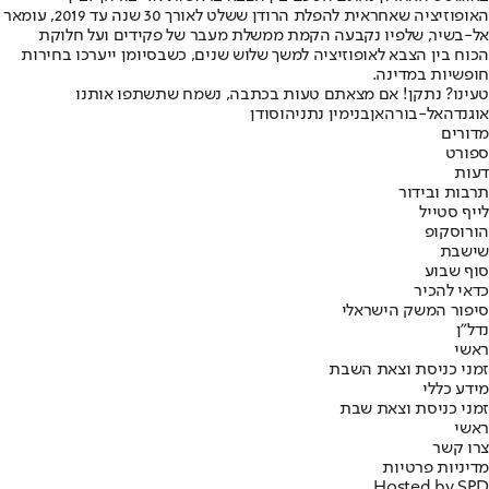
האופוזיציה שאחראית להפלת הרודן ששלט לאורך 30 שנה עד 2019, עומאר
אל-בשיר, שלפיו נקבעה הקמת ממשלת מעבר של פקידים ועל חלוקת
הכוח בין הצבא לאופוזיציה למשך שלוש שנים, כשבסיומן ייערכו בחירות
חופשיות במדינה.
טעינו? נתקן! אם מצאתם טעות בכתבה, נשמח שתשתפו אותנו
אוגנדה
אל-בורהאן
בנימין נתניהו
סודן
מדורים
ספורט
דעות
תרבות ובידור
לייף סטייל
הורוסקופ
שישבת
סוף שבוע
כדאי להכיר
סיפור המשק הישראלי
נדל"ן
ראשי
זמני כניסת וצאת השבת
מידע כללי
זמני כניסת וצאת שבת
ראשי
צרו קשר
מדיניות פרטיות
Hosted by SPD