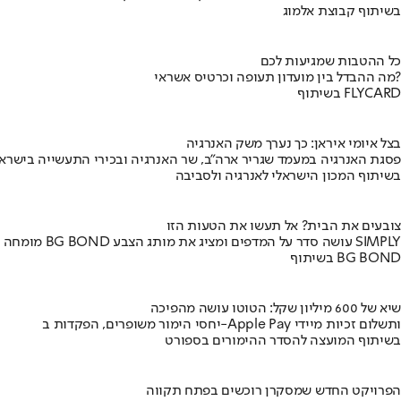
בשיתוף קבוצת אלמוג
כל ההטבות שמגיעות לכם
מה ההבדל בין מועדון תעופה וכרטיס אשראי?
בשיתוף FLYCARD
בצל איומי איראן: כך נערך משק האנרגיה
פסגת האנרגיה במעמד שגריר ארה"ב, שר האנרגיה ובכירי התעשייה בישראל
בשיתוף המכון הישראלי לאנרגיה ולסביבה
צובעים את הבית? אל תעשו את הטעות הזו
מומחה BG BOND עושה סדר על המדפים ומציג את מותג הצבע SIMPLY
בשיתוף BG BOND
שיא של 600 מיליון שקל: הטוטו עושה מהפיכה
יחסי הימור משופרים, הפקדות ב-Apple Pay ותשלום זכיות מיידי
בשיתוף המועצה להסדר ההימורים בספורט
הפרויקט החדש שמסקרן רוכשים בפתח תקווה