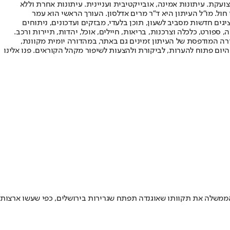
ועקת. עיתונות אמינה, אובייקטיבית ועניינית. עיתונות אחרת וללא
עור החשיפה הגבוה ביותר בימי חול. מו"ל העיתון היא ד"ר מרים אדלסון. העורך הראשי הוא עמר
 והעורך המייסד הוא עמוס רגב. אתרי האינטרנט של "ישראל היום" בעברית ובאנגלית, כמו כן היישומונים (אפליקציות) לאנדרואיד ול-iOS, מציגים חדשות מסביב לשעון, תוכן בלעדי, מבזקים ועדכונים, ניתוחים
, ספורט, כלכלה וצרכנות, בריאות, חיילים, אוכל, יהדות, תיירות ורכב.
דורה המודפסת של העיתון זמינים גם באתר, במהדורה יומית מקוונת,
היום פתוח להערות, לביקורת ולהצעות לשיפור מקהל הקוראים. פנו אלינו
 הממשלה את תקוותו שאוגנדה תפתח שגרירות בירושלים, כפי שעשו ארצות