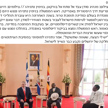
0
צילום: מנהיג סודן עבד אל פתח אל בורקאן, בנימין נתניהו // צילומים: רויט
פריצת דרך היסטורית באפריקה. ראש הממשלה בנימין נתניהו נפגש היום (ש
מוגדרת בעולם כמדינה תומכת טרור. בשנה האחרונה היא עוברת תהליכי ד
בורהאן לאפשר לטיסות מישראל לעבור בשטח האווירי לסודן, דבר שאם ייקר
בין ישראל לסודן אין קשרים דיפלומטיים, אך בעקבות המהפכה במדינה, בה 
כאמור, ראש הממשלה נמצא ב
ביקור דיפלומטי באוגנדה
, במהלכו נפגש עם נ
כפי שעשו ארצות הברית וגוואטמלה.
"יש לי הצעה, ששווה שתשקול", אמר נתניהו למוסווני במסיבת העיתונאים ה
חלקה של ירושלים נקבע כבר כשייך לישראל.