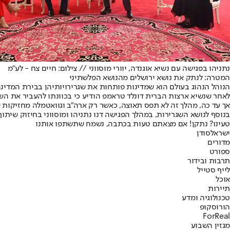
נתניהו בפגישה עם נשיא אוגנדה, יוורי מוסווני // צילום: חיים צח - לע"מ
המטרה: לנתק את נושא ירושלים מהנושא הפלשתיני
הנוהל הנהוג בעולם הוא שמדינות פותחות את שגרירויותיהן בבירת המדינה
לאחר שנשיא ארצות הברית דונלד טראמפ הודיע כי בכוונתו להעביר את השגרירות האמריקני
אך עד כה, מהלך זה לא תפס תאוצה, כאשר רק ארה"ב וגוואטמלה מחזיקות ש
בנוסף לנושא השגרירות, במהלך הפגישה דנו נתניהו ומוסווני בחיזוק שית
טעינו? נתקן! אם מצאתם טעות בכתבה, נשמח שתשתפו אותנו
ישראל
סודן
מדורים
ספורט
תרבות ובידור
לייף סטייל
אוכל
תיירות
טכנולוגיה ומדע
הורוסקופ
ForReal
מגזין השבוע