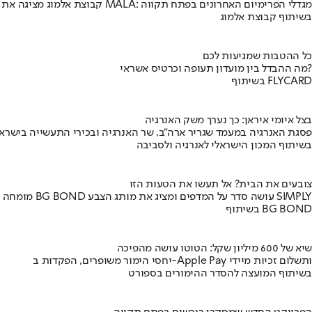
קבוצת אלמוג מציגה את פרויקט MALA: מגדלי הפרימיום האחרונים בפתח תקווה
בשיתוף קבוצת אלמוג
כל ההטבות שמגיעות לכם
מה ההבדל בין מועדון תעופה וכרטיס אשראי?
בשיתוף FLYCARD
בצל איומי איראן: כך נערך משק האנרגיה
פסגת האנרגיה במעמד שגריר ארה"ב, שר האנרגיה ובכירי התעשייה בישראל
בשיתוף המכון הישראלי לאנרגיה ולסביבה
צובעים את הבית? אל תעשו את הטעות הזו
מומחה BG BOND עושה סדר על המדפים ומציג את מותג הצבע SIMPLY
בשיתוף BG BOND
שיא של 600 מיליון שקל: הטוטו עושה מהפיכה
יחסי הימור משופרים, הפקדות ב-Apple Pay ותשלום זכיות מיידי
בשיתוף המועצה להסדר ההימורים בספורט