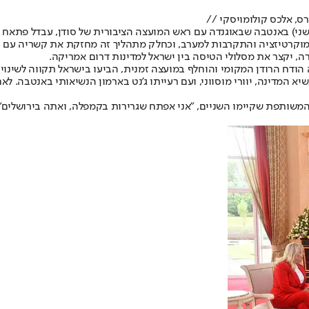
רס, אלכס קולומויסקי //
ני) באנטבה שבאוגנדה עם ראש המועצה הציבורית של סודן, עבדל פתאח אל
מוקרטיזציה והתקרבות למערב, וכחלק מתהליך זה מחזקת את קשריה עם י
ה, יקצר את מסלולי הטיסה בין ישראל למדינות דרום אמריקה.
הודח הרודן המקומי והוחלף במועצה זמנית, הביעו בישראל תקווה לשינוי 
שיא המדינה, יוורי מוסווני, ועם רעייתו ג'נט בארמון הנשיאותי באנטבה.
משותפת שקיימו השניים, "אני אפתח שגרירות בקמפלה, ואתה בירושלים". ב