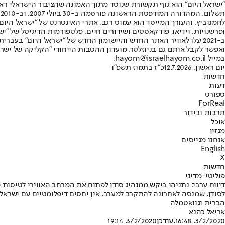
"ישראל היום" הוא גוף תקשורת שנוסד מתוך האמונה שהציבור הישראלי ראוי 
ת
ופרשנויות, וידיאו, פודקאסטים ושידורים חיים. פלטפורמות הדיגיטל של "ישרא
ב-2021 עלו לאוויר האתר החדש והיישומון החדש של "ישראל היום" בע
ואפשר לקבל אותם גם בניוזלטר. מועדון ההטבות הייחודי "הקליקה של ישרא
במייל hayom@israelhayom.co.il.
יום ראשון, 12.7.2026
כ"ז בתמוז תשפ"ו
חדשות
דעות
ספורט
ForReal
תרבות ובידור
אוכל
מגזין
אנחנו מגייסים
English
X
חדשות
פוליטי-מדיני
דיווח ערבי: נתניהו ביקש ממנהיג סודן לפתוח את המרחב האווירי לטיסות
לסודן, שמנסה לאחרונה להתקרב למערב, אין יחסים דיפלומטיים עם ישראל
הברית וגוואטמלה
אריאל כהנא
3/2/2020, 16:48
,עודכן
3/2/2020, 19:14