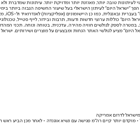
לעיתונות טובה יותר, מאוזנת יותר ומדויקת יותר. עיתונות שמדברת ולא צ
שלום. המהדורה המודפסת הראשונה פורסמה ב-30 ביולי 2007, וב-2010 הפך "ישראל היום" לעיתון הישראלי בעל שי
לחמנוביץ,
ל היום" כוללות ערוצי חדשות ודעות, תרבות ובידור, לייף סטייל, טכנולוגיה
ברית, במטרה לספק לגולשים חוויה מהירה, עדכנית, בטוחה ונוחה. תכני המה
ל היום" מציע לגולשי האתר הנחות ומבצעים על מוצרים ושירותים. ישראל 
 מישראל לדרום אמריקה
 • מוקדם יותר קיים רה"מ פגישה עם נשיא אוגנדה • לאחר מכן הביע ראש