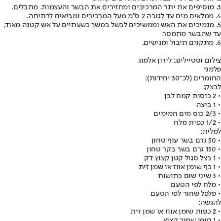
3. מוסיפים את יתר המרכיבים ומחזירים את הבשר והעצמות. מתבלים.
4. ממלאים מים עד לגובה 2 ס״מ מעל המרכיבים ומביאים לרתיחה.
5. מנמיכים את האש וממשיכים לבשל במשך כשעתיים על אש קטנה מאוד,
עד שהבשר מתמסר.
6. מתקנים תיבול ומגישים.
צילום וסטיילינג: לירון אלמוג
פלמני
החומרים (לכ־30 יחידות):
לבצק:
• 2 כוסות קמח לבן
• 1 ביצה
• 2/3 כוס מים חמימים
• 1/2 כפית מלח
למלית:
• 50 גרם בשר עוף טחון
• 150 גרם בשר בקר טחון
• 1 בצל סגול קטן קצוץ דק
• 1 כף שומן אווז או שמן זית
• 3 שיני שום כתושות
• מלח לפי הטעם
• פלפל שחור לפי הטעם
להגשה:
• 2 כפות שומן אווז או שמן זית
• 1 חופן שמיר קצוץ