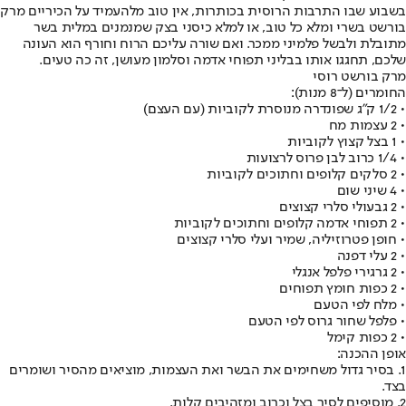
בשבוע שבו התרבות הרוסית בכותרות, אין טוב מלהעמיד על הכיריים מרק
בורשט בשרי ומלא כל טוב, או למלא כיסני בצק שמנמנים במלית בשר
מתובלת ולבשל פלמיני ממכר. ואם שורה עליכם הרוח וחורף הוא העונה
שלכם, תחגגו אותו בבליני תפוחי אדמה וסלמון מעושן, זה כה טעים.
מרק בורשט רוסי
החומרים (ל־8 מנות):
• 1/2 ק"ג שפונדרה מנוסרת לקוביות (עם העצם)
• 2 עצמות מח
• 1 בצל קצוץ לקוביות
• 1/4 כרוב לבן פרוס לרצועות
• 2 סלקים קלופים וחתוכים לקוביות
• 4 שיני שום
• 2 גבעולי סלרי קצוצים
• 2 תפוחי אדמה קלופים וחתוכים לקוביות
• חופן פטרוזיליה, שמיר ועלי סלרי קצוצים
• 2 עלי דפנה
• 2 גרגירי פלפל אנגלי
• 2 כפות חומץ תפוחים
• מלח לפי הטעם
• פלפל שחור גרוס לפי הטעם
• 2 כפות קימל
אופן ההכנה:
1. בסיר גדול משחימים את הבשר ואת העצמות, מוציאים מהסיר ושומרים
בצד.
2. מוסיפים לסיר בצל וכרוב ומזהיבים קלות.