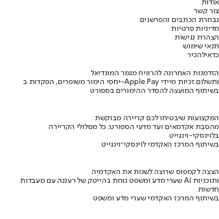
אודות
צור קשר
נבחרת הכתבים והפרשנים
מדיניות פרטיות
הצהרת נגישות
תנאי שימוש
כדאי
להכיר
הזדמנות האחרונה להרוויח מגמר המונדיאל
יחסי הימור משופרים, הפקדות ב-Apple Pay ותשלום זכיות מיידי
בשיתוף המועצה להסדר ההימורים בספורט
המקצועות שיבטיחו לכם קריירה מבוקשת
מהסבת אקדמאים ועד מדעי הספורט: כל מסלולי הקריירה
בלוינסקי-וינגייט
בשיתוף המרכז האקדמי לוינסקי־וינגייט
הצצה לקמפוס שרוצה לשנות את האקדמיה
שערי מדע ומשפט נוחת בהייטק של רעננה עם מעבדות AI ותוכניות
חדשות
בשיתוף המרכז האקדמי שערי מדע ומשפט