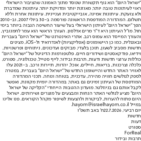
"ישראל היום" הוא גוף תקשורת שנוסד מתוך האמונה שהציבור הישראלי
ראוי לעיתונות טובה יותר, מאוזנת יותר ומדויקת יותר. עיתונות שמדברת
ולא צועקת. עיתונות אמינה, אובייקטיבית ועניינית. עיתונות אחרת וללא
תשלום. המהדורה המודפסת הראשונה פורסמה ב-30 ביולי 2007, וב-2010
הפך "ישראל היום" לעיתון הישראלי בעל שיעור החשיפה הגבוה ביותר בימי
חול. מו"ל העיתון היא ד"ר מרים אדלסון. העורך הראשי הוא עמר לחמנוביץ,
והעורך המייסד הוא עמוס רגב. אתרי האינטרנט של "ישראל היום" בעברית
ובאנגלית, כמו כן היישומונים (אפליקציות) לאנדרואיד ול-iOS, מציגים
חדשות מסביב לשעון, תוכן בלעדי, מבזקים ועדכונים, ניתוחים ופרשנויות,
וידיאו, פודקאסטים ושידורים חיים. פלטפורמות הדיגיטל של "ישראל היום"
כוללות ערוצי חדשות ודעות, תרבות ובידור, לייף סטייל, טכנולוגיה, ספורט,
כלכלה וצרכנות, בריאות, חיילים, אוכל, יהדות, תיירות ורכב. ב-2021 עלו
לאוויר האתר החדש והיישומון החדש של "ישראל היום" בעברית, במטרה
לספק לגולשים חוויה מהירה, עדכנית, בטוחה ונוחה. תכני המהדורה
המודפסת של העיתון זמינים גם באתר, במהדורה יומית מקוונת, ואפשר
לקבל אותם גם בניוזלטר. מועדון ההטבות הייחודי "הקליקה של ישראל
היום" מציע לגולשי האתר הנחות ומבצעים על מוצרים ושירותים. ישראל
היום פתוח להערות, לביקורת ולהצעות לשיפור מקהל הקוראים. פנו אלינו
במייל hayom@israelhayom.co.il.
יום רביעי, 22.7.2026
ח' באב תשפ"ו
חדשות
דעות
ספורט
ForReal
תרבות ובידור