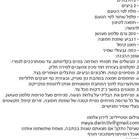
• 2 חלבונים
• 2 ביצים
• מלח לפי הטעם
• פלפל שחור לפי הטעם
• חמאה לטיגון
להגשה:
• 200 גרם סלמון מעושן
• 1 גביע שמנת חמוצה
• חופן קימל
• כמה גבעולי שמיר
אופן ההכנה:
1. מבשלים את תפוחי האדמה במים בקליפתם, עד שמתרככים לגמרי.
2. מקלפים בעזרת חוד סכין ומועכים לפירה חלק.
3. מוסיפים קמח, חלבונים וביצים, מתבלים ושומרים בצד.
4. מחממים חמאה במחבת נון סטיק, ובעזרת כף יוצקים תלוליות
מהתערובת לתוך המחבת ומשטחים אותן לדוגמת פנקייקס.
5. מטגנים במשך כ־2 דקות מכל צד.
6. מניחים את הבליני על צלחת הגשה, מניחים מעל פרוסת סלמון מעושן,
על כל פרוסה מניחים כפית קטנה של שמנת חמוצה, זורים קימל, מקשטים
בעלי שמיר ומגישים.
צילום וסטיילינג: לירון אלמוג
maya.darin.tlv@gmail.com
טעינו? נתקן! אם מצאתם טעות בכתבה, נשמח שתשתפו אותנו
אוכל רוסי
חורף
מתכוני חורף