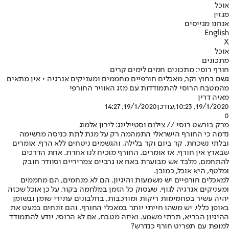
אוכל
מגזין
אנחנו מגייסים
English
X
אוכל
מתכונים
חורף רוסי: מתכונים חמים לימים קרים
גשם בחוץ וקר, מאכלים חורפיים מחממים ומעניקים אנרגיה • אין מתאים
מהמטבח הרוסי להתמודדות עם מזג האוויר החורפי
מאיה דרין
19/1/2020, 10:23
,עודכן
19/1/2020, 14:27
0
מרק בורשט רוסי // צילום וסטיילינג: לירון אלמוג
נדמה כי החורף הישראלי התמהמה רק על מנת לתת כניסה מרשימה
ובלתי נשכחת. קר ביום וקר בלילה, והגשמים ניטחים ללא הרף. אומרים
שבארץ אין חורף, אז אומרים. החורף מוכיח לנו אחרת. אחת הדרכים
להתחמם, מלבד אש מבוערת באח או גרביים צמריריים וסוודר חובק
ומלטף, היא אוכל, כמובן.
למאכלים חורפיים יש משמעות והיגיון. הם לא מנחמים, הם מחממים
ומעניקים אנרגיה לגוף, שעסוק כל הזמן במלחמה בקור. על כן אוכל שכזה
יהיה עשיר בפחמימות ריקות ומורכבות, בחלבונים עתירי שומן ובשומן
באופן כללי. יש משהו חייתי יותר במאכלי החורף, והם זונחים במעט את
ההיגיון הבריא, תרתי משמע. ואיזה מטבח, אם לא הרוסי, יודע להתמודד
למופת עם תפריט חורף כנדרש?