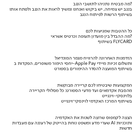
מה מבטיח נתניהו לתושבי הנגב?
בנגב יש צמיחה, יש ביקוש ואנחנו נמשיך לראות את הנגב ולפתח אותו
בשיתוף הרשות לפיתוח הנגב
כל ההטבות שמגיעות לכם
מה ההבדל בין מועדון תעופה וכרטיס אשראי?
בשיתוף FLYCARD
הזדמנות האחרונה להרוויח מגמר המונדיאל
יחסי הימור משופרים, הפקדות ב-Apple Pay ותשלום זכיות מיידי
בשיתוף המועצה להסדר ההימורים בספורט
המקצועות שיבטיחו לכם קריירה מבוקשת
מהסבת אקדמאים ועד מדעי הספורט: כל מסלולי הקריירה
בלוינסקי-וינגייט
בשיתוף המרכז האקדמי לוינסקי־וינגייט
הצצה לקמפוס שרוצה לשנות את האקדמיה
שערי מדע ומשפט נוחת בהייטק של רעננה עם מעבדות AI ותוכניות
חדשות