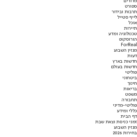
מדורים
ספורט
תרבות ובידור
לייף סטייל
אוכל
תיירות
טכנולוגיה ומדע
הורוסקופ
ForReal
מגזין השבוע
דעות
חדשות בארץ
חדשות בעולם
פוליטי
ביטחוני
חינוך
בריאות
משפט
תחבורה
פוליטי-מדיני
כללי ומידע
דף הבית
זמני כניסת וצאת שבת
מגזין השבוע
בחירות 2026