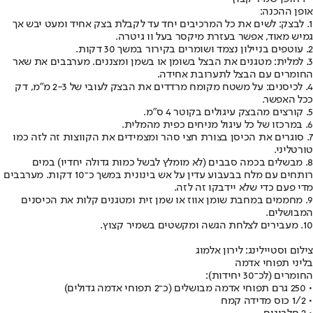
אופן ההכנה:
1. לבצק: לשים את כל המרכיבים יחד עד לקבלת בצק אחיד ומעט יבש אך
גמיש מאוד, אפשר בעזרת מיקסר בעל וו גיטרה.
2. עוטפים בניילון נצמד ושומרים בקירור במשך 30 דקות.
3. למלית: מטגנים את הבצל בשומן או בשמן ומצננים. מערבבים את שאר
החומרים עם הבצל לתערובת אחידה.
4. לכיסנים: על משטח מקומח מרדדים את הבצק לעובי של 2-3 מ"מ, דק
ככל האפשר.
5. קורצים מהבצק עיגולים בקוטר 4 ס"מ.
6. במרכזו של כל עיגול מניחים כפית מהמלית.
7. סוגרים את הכיסן בצורת חצי סהר ומצמידים את הקווצות זה לזה כמו
טורטליני.
8. מבשלים בכמה סבבים (לא מומלץ לבשל כמות גדולה יחדיו) במים
רותחים עם מלח בבעבוע עדין על אש בינונית במשך כ־10 דקות. מערבבים
מדי פעם כדי שלא יידבקו זה לזה.
9. מחממים במחבת שומן אווז או שמן זית ומטגנים קלות את הכיסנים
המבושלים.
10. מעבירים לצלחת הגשה ומקשטים בשמיר קצוץ.
צילום וסטיילינג: לירון אלמוג
בליני תפוחי אדמה
החומרים (לכ־30 יחידות):
• 250 גרם תפוחי אדמה מבושלים (כ־2 תפוחי אדמה גדולים)
• 1/2 כוס מדידה קמח