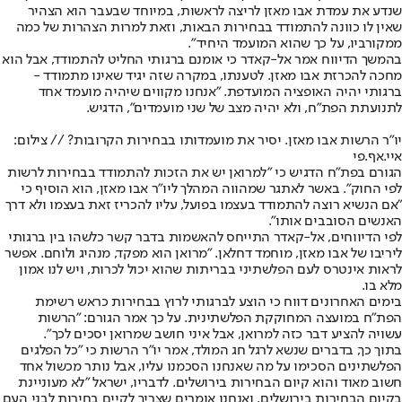
שנדע את עמדת אבו מאזן לריצה לראשות, במיוחד שבעבר הוא הצהיר
שאין לו כוונה להתמודד בבחירות הבאות, וזאת למרות הצהרות של כמה
ממקורביו, על כך שהוא המועמד היחיד".
בהמשך הדיווח אמר אל-קאדר כי אומנם ברגותי החליט להתמודד, אבל הוא
מחכה להכרזת אבו מאזן. לטענתו, במקרה שזה יגיד שאינו מתמודד -
ברגותי יהיה האופציה המועדפת. "אנחנו מקווים שיהיה מועמד אחד
לתנועתת הפת"ח, ולא יהיה מצב של שני מועמדים", הדגיש.
יו"ר הרשות אבו מאזן. יסיר את מועמדותו בבחירות הקרובות? // צילום:
איי.אף.פי
הגורם בפת"ח הדגיש כי "למרואן יש את הזכות להתמודד בבחירות לרשות
לפי החוק". באשר לאתגר שמהווה המהלך ליו"ר אבו מאזן, הוא הוסיף כי
"אם הנשיא רוצה להתמודד בעצמו בפועל, עליו להכריז זאת בעצמו ולא דרך
האנשים הסובבים אותו".
לפי הדיווחים, אל-קאדר התייחס להאשמות בדבר קשר כלשהו בין ברגותי
ליריבו של אבו מאזן, מוחמד דחלאן. "מרואן הוא מפקד, מנהיג ולוחם. אפשר
לראות אינטרס לעם הפלשתיני בבריתות שהוא יכול לכרות, ויש לנו אמון
מלא בו.
בימים האחרונים דווח כי הוצע לברגותי לרוץ בבחירות כראש רשימת
הפת"ח במועצה המחוקקת הפלשתינית. על כך אמר הגורם: "הרשות
עשויה להציע דבר כזה למרואן, אבל איני חושב שמרואן יסכים לכך".
בתוך כך, בדברים שנשא לרגל חג המולד, אמר יו"ר הרשות כי "כל הפלגים
הפלשתינים הסכימו על מה שאנחנו הסכמנו עליו, אבל נותר מכשול אחד
חשוב מאוד והוא קיום הבחירות בירושלים. לדבריו, ישראל "לא מעוניינת
בקיום הבחירות בירושלים, ואנחנו אומרים שצריך לקיים בחירות לבני העם