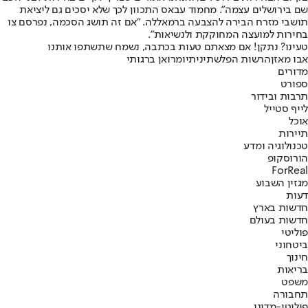
שם בירושלים עצמה". מחמוד עבאס התכוון לכך שלא יסכים גם ליציאת
תושבי מזרח הבירה להצבעה ברמאללה. "אם זה תושג הסכמה, נפרסם צו
בחירות למועצה המחוקקת ולנשיאות".
טעינו? נתקן! אם מצאתם טעות בכתבה, נשמח שתשתפו אותנו
אבו מאזן
הרשות הפלשתינית
יו
מרואן ברגותי
מדורים
ספורט
תרבות ובידור
לייף סטייל
אוכל
תיירות
טכנולוגיה ומדע
הורוסקופ
ForReal
מגזין השבוע
דעות
חדשות בארץ
חדשות בעולם
פוליטי
ביטחוני
חינוך
בריאות
משפט
תחבורה
פוליטי-מדיני