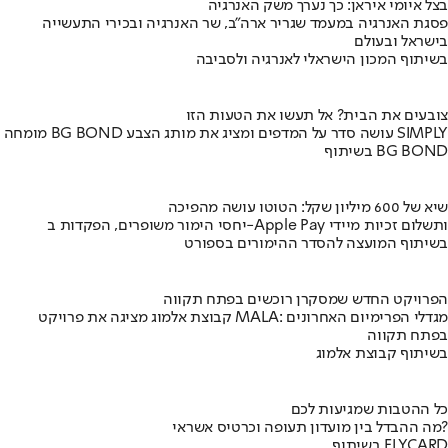
בצל איומי איראן: כך נערך משק האנרגיה
פסגת האנרגיה במעמד שגריר ארה"ב, שר האנרגיה ובכירי התעשייה
בישראל ובעולם
בשיתוף המכון הישראלי לאנרגיה ולסביבה
צובעים את הבית? אל תעשו את הטעות הזו
מומחה BG BOND עושה סדר על המדפים ומציג את מותג הצבע SIMPLY
בשיתוף BG BOND
שיא של 600 מיליון שקל: הטוטו עושה מהפיכה
יחסי הימור משופרים, הפקדות ב-Apple Pay ותשלום זכיות מיידי
בשיתוף המועצה להסדר ההימורים בספורט
הפרויקט החדש שמסקרן רוכשים בפתח תקווה
קבוצת אלמוג מציגה את פרויקט MALA: מגדלי הפרימיום האחרונים
בפתח תקווה
בשיתוף קבוצת אלמוג
כל ההטבות שמגיעות לכם
מה ההבדל בין מועדון תעופה וכרטיס אשראי?
בשיתוף FLYCARD