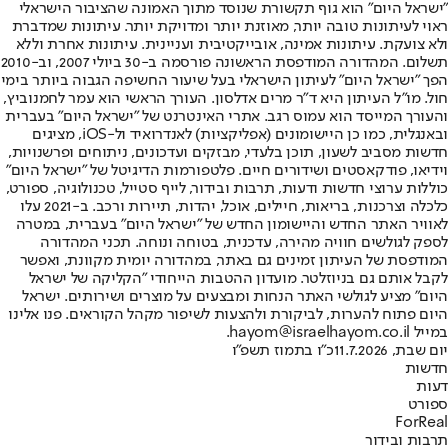
"ישראל היום" הוא גוף תקשורת שנוסד מתוך האמונה שהציבור הישראלי
ראוי לעיתונות טובה יותר, מאוזנת יותר ומדויקת יותר. עיתונות שמדברת
ולא צועקת. עיתונות אמינה, אובייקטיבית ועניינית. עיתונות אחרת וללא
תשלום. המהדורה המודפסת הראשונה פורסמה ב-30 ביולי 2007, וב-2010
הפך "ישראל היום" לעיתון הישראלי בעל שיעור החשיפה הגבוה ביותר בימי
חול. מו"ל העיתון היא ד"ר מרים אדלסון. העורך הראשי הוא עמר לחמנוביץ,
והעורך המייסד הוא עמוס רגב. אתרי האינטרנט של "ישראל היום" בעברית
ובאנגלית, כמו כן היישומונים (אפליקציות) לאנדרואיד ול-iOS, מציגים
חדשות מסביב לשעון, תוכן בלעדי, מבזקים ועדכונים, ניתוחים ופרשנויות,
וידיאו, פודקאסטים ושידורים חיים. פלטפורמות הדיגיטל של "ישראל היום"
כוללות ערוצי חדשות ודעות, תרבות ובידור, לייף סטייל, טכנולוגיה, ספורט,
כלכלה וצרכנות, בריאות, חיילים, אוכל, יהדות, תיירות ורכב. ב-2021 עלו
לאוויר האתר החדש והיישומון החדש של "ישראל היום" בעברית, במטרה
לספק לגולשים חוויה מהירה, עדכנית, בטוחה ונוחה. תכני המהדורה
המודפסת של העיתון זמינים גם באתר, במהדורה יומית מקוונת, ואפשר
לקבל אותם גם בניוזלטר. מועדון ההטבות הייחודי "הקליקה של ישראל
היום" מציע לגולשי האתר הנחות ומבצעים על מוצרים ושירותים. ישראל
היום פתוח להערות, לביקורת ולהצעות לשיפור מקהל הקוראים. פנו אלינו
במייל hayom@israelhayom.co.il.
יום שבת, 11.7.2026
כ"ו בתמוז תשפ"ו
חדשות
דעות
ספורט
ForReal
תרבות ובידור