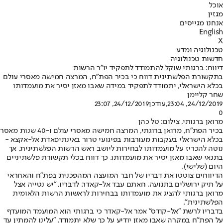
אוכל
מגזין
אנחנו מגייסים
English
X
טכנולוגיה ומדע
חדשות טכנולוגיה
דיווח: ברגותי שוקל להתמודד לתפקיד יו"ר הרשות
בתקשורת הפלשתינית דווח כי בכיר הפת"ח, המרצה חמישה מאסרי עולם
בכלא הישראלי, יתמודד לתפקיד במידה שאבו מאזן יסיר את מועמדותו
שחר קליימן
24/12/2019, 23:04
,עודכן
24/12/2019, 23:07
0
מרואן ברגותי, צילום: טל כהן
בכיר הפת"ח, מרואן ברוגתי, המרצה חמישה מאסרי עולם ו-40 שנות מאסר
בכלא הישראלי בעקבות מעורבות בפיגועי טרור באינתיפאדת אל-אקצא -
נוטה להכריז על מועמדותו לבחירות ליושב ראש הרשות הפלשתינית, אך
בתנאי שאבו מאזן יסיר את מועמדותו. כך דווח בכלי תקשורת פלשתיניים
היום (שלישי).
הדיווחים צוטטו את דבריו של חבר המועצה המהפכנית בפת"ח והאחראי
על תיק ירושלים בתנועה, חאתם עבד אל-קאדר. לדבריו, "יש נטייה אצל
מרואן ברגותי להציג את מועמדותו בבחירות לראשות הרשות הלאומית
הפלשתינית".
בדבריו לרשת "אל-קודס" אמר אל-קאדר כי ברגותי הוא המועמד המועדף
על הפת"ח במקרה שאבו מאזן יודיע על כך שלא יתמודד. "עלינו להמתין עד