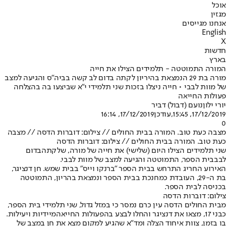
אוכל
מגזין
אנחנו מגייסים
English
X
חדשות
בארץ
המורה התמוטטה - תלמידים הצילו את חייה
מורה בת 29 הנמצאת בהיריון לקתה בדום לב קשה בביה"ס והגיעה למצב
של מוות לבבי • חייה ניצלו בזכות שני תלמידי י"א שביצעו בה בהצלחה
פעולות החייאה
יורי ילון
נועם (דבול) דביר
17/12/2019, 15:45
,עודכן
17/12/2019, 16:14
0
מצבה כעת טוב. המורה בבית החולים // צילום: דוברות הדסה // מצבה
כעת טוב. המורה בבית החולים // צילום: דוברות הדסה
שני תלמידים הצילו היום (שלישי) את חייה של מורה, שלקתה
בדום
לב
בבית הספר, התמוטטה והגיעה למצב של מוות לבבי.
האירוע החריג התרחש בבית הספר "ברנקו וייס" בבית שמש. חן דנציגר,
בת ה-29, העובדת כמחנכת בבית הספר ונמצאת בהריון, התמוטטה
בכניסה לבית הספר.
צילום: דוברות הדסה
מבית החולים הדסה עין כרם נמסר כי במזל גדול, שני תלמידי בית הספר,
כבני 17, מצאו את דנציגר והחלו לבצע בה
פעולות החייאה
מיידיות ויעילות.
בו בזמן, צוות איחוד הצלה ומד"א שהגיע למקום מצא את חן במצב של