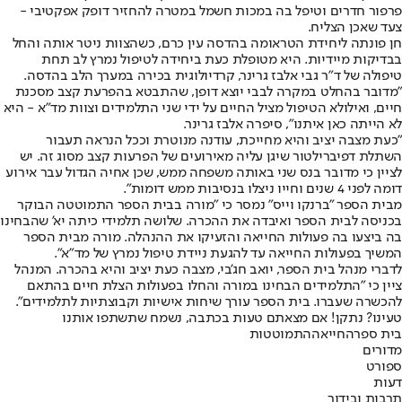
פרפור חדרים וטיפל בה במכות חשמל במטרה להחזיר דופק אפקטיבי -
צעד שאכן הצליח.
חן פונתה ליחידת הטראומה בהדסה עין כרם, כשהצוות ניטר אותה והחל
בבדיקות מיידיות. היא מטופלת כעת ביחידה לטיפול נמרץ לב תחת
טיפולה של ד"ר גבי אלבז גרינר, קרדיולוגית בכירה במערך הלב בהדסה.
"מדובר בהחלט במקרה לבבי יוצא דופן, שהתבטא בהפרעת קצב מסכנת
חיים, ואילולא הטיפול מציל החיים על ידי שני התלמידים וצוות מד"א - היא
לא הייתה כאן איתנו", סיפרה אלבז גרינר.
"כעת מצבה יציב והיא מחייכת, עודנה מנוטרת וככל הנראה תעבור
השתלת דפיברילטור שיגן עליה מאירועים של הפרעות קצב מסוג זה. יש
לציין כי מדובר בנס שני באותה משפחה ממש, שכן אחיה הגדול עבר אירוע
דומה לפני 4 שנים וחייו ניצלו בנסיבות ממש דומות".
מבית הספר "ברנקו וייס" נמסר כי "מורה בבית הספר התמוטטה הבוקר
בכניסה לבית הספר ואיבדה את ההכרה. שלושה תלמידי כיתה יא' שהבחינו
בה ביצעו בה פעולות החייאה והזעיקו את ההנהלה. מורה מבית הספר
המשיך בפעולות החייאה עד להגעת ניידת טיפול נמרץ של מד"א".
לדברי מנהל בית הספר, יואב חג'בי, מצבה כעת יציב והיא בהכרה. המנהל
ציין כי "התלמידים הבחינו במורה והחלו בפעולות הצלת חיים בהתאם
להכשרה שעברו. בית הספר עורך שיחות אישיות וקבוצתיות לתלמידים".
טעינו? נתקן! אם מצאתם טעות בכתבה, נשמח שתשתפו אותנו
בית ספר
החייאה
התמוטטות
מדורים
ספורט
דעות
תרבות ובידור