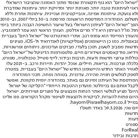
"ישראל היום" הוא גוף תקשורת שנוסד מתוך האמונה שהציבור הישראלי
ראוי לעיתונות טובה יותר, מאוזנת יותר ומדויקת יותר. עיתונות שמדברת
ולא צועקת. עיתונות אמינה, אובייקטיבית ועניינית. עיתונות אחרת וללא
תשלום. המהדורה המודפסת הראשונה פורסמה ב-30 ביולי 2007, וב-2010
הפך "ישראל היום" לעיתון הישראלי בעל שיעור החשיפה הגבוה ביותר בימי
חול. מו"ל העיתון היא ד"ר מרים אדלסון. העורך הראשי הוא עמר לחמנוביץ,
והעורך המייסד הוא עמוס רגב. אתרי האינטרנט של "ישראל היום" בעברית
ובאנגלית, כמו כן היישומונים (אפליקציות) לאנדרואיד ול-iOS, מציגים
חדשות מסביב לשעון, תוכן בלעדי, מבזקים ועדכונים, ניתוחים ופרשנויות,
וידיאו, פודקאסטים ושידורים חיים. פלטפורמות הדיגיטל של "ישראל היום"
כוללות ערוצי חדשות ודעות, תרבות ובידור, לייף סטייל, טכנולוגיה, ספורט,
כלכלה וצרכנות, בריאות, חיילים, אוכל, יהדות, תיירות ורכב. ב-2021 עלו
לאוויר האתר החדש והיישומון החדש של "ישראל היום" בעברית, במטרה
לספק לגולשים חוויה מהירה, עדכנית, בטוחה ונוחה. תכני המהדורה
המודפסת של העיתון זמינים גם באתר, במהדורה יומית מקוונת, ואפשר
לקבל אותם גם בניוזלטר. מועדון ההטבות הייחודי "הקליקה של ישראל
היום" מציע לגולשי האתר הנחות ומבצעים על מוצרים ושירותים. ישראל
היום פתוח להערות, לביקורת ולהצעות לשיפור מקהל הקוראים. פנו אלינו
במייל hayom@israelhayom.co.il.
יום שני, 9.3.2026
כ' באדר תשפ"ו
חדשות
דעות
ספורט
ForReal
תרבות ובידור