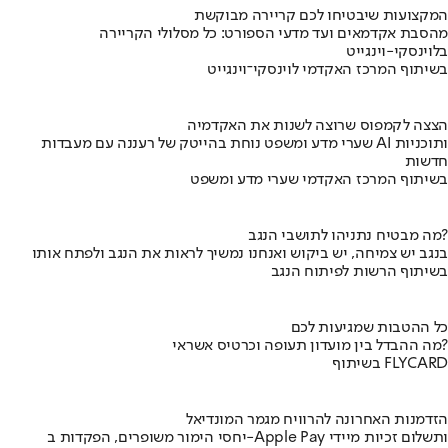
המקצועות שיבטיחו לכם קריירה מבוקשת
מהסבת אקדמאים ועד מדעי הספורט: כל מסלולי הקריירה
בלוינסקי-וינגייט
בשיתוף המרכז האקדמי לוינסקי־וינגייט
הצצה לקמפוס שרוצה לשנות את האקדמיה
שערי מדע ומשפט נוחת בהייטק של רעננה עם מעבדות AI ותוכניות
חדשות
בשיתוף המרכז האקדמי שערי מדע ומשפט
מה מבטיח נתניהו לתושבי הנגב?
בנגב יש צמיחה, יש ביקוש ואנחנו נמשיך לראות את הנגב ולפתח אותו
בשיתוף הרשות לפיתוח הנגב
כל ההטבות שמגיעות לכם
מה ההבדל בין מועדון תעופה וכרטיס אשראי?
בשיתוף FLYCARD
הזדמנות האחרונה להרוויח מגמר המונדיאל
יחסי הימור משופרים, הפקדות ב-Apple Pay ותשלום זכיות מיידי