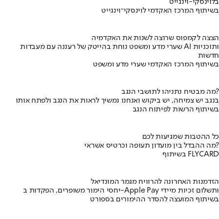
בלוינסקי-וינגייט
בשיתוף המרכז האקדמי לוינסקי־וינגייט
הצצה לקמפוס שרוצה לשנות את האקדמיה
שערי מדע ומשפט נוחת בהייטק של רעננה עם מעבדות AI ותוכניות
חדשות
בשיתוף המרכז האקדמי שערי מדע ומשפט
מה מבטיח נתניהו לתושבי הנגב?
בנגב יש צמיחה, יש ביקוש ואנחנו נמשיך לראות את הנגב ולפתח אותו
בשיתוף הרשות לפיתוח הנגב
כל ההטבות שמגיעות לכם
מה ההבדל בין מועדון תעופה וכרטיס אשראי?
בשיתוף FLYCARD
הזדמנות האחרונה להרוויח מגמר המונדיאל
יחסי הימור משופרים, הפקדות ב-Apple Pay ותשלום זכיות מיידי
בשיתוף המועצה להסדר ההימורים בספורט