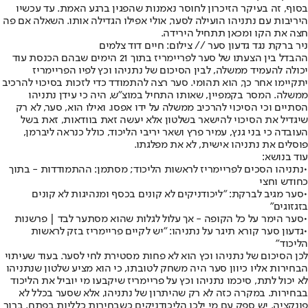
בסוף, זה בעיקר הזיכרון לחוסר נאמנות שהפגין ברגע האמת. עד עכשיו
היריבות עם נתניהו הועילה לסער, אולי אפילו הגדילה אותו. השאלה אם פה
חצה את הקו ומכאן תתחיל הירידה.
ניר ברקת נגד גדעון סער // צילום: חיים דוד צלמים
ההבדל בין הצעתו של סער לפריימריז בתוך 21 הימים שבהם הכנסת עוד
יכולה להעמיד ממשלה, לבין הסיכום של נתניהו וכץ לפיו הפריימריז
יתקיימו אחר כך, הוא תהומי. סער רצה להתמודד כדי לזכות בסיכוי להרכיב
ממשלה. המסר בקמפיין, שאותו התחיל במוצ"ש, היה כי עידן נתניהו
הסתיים וכי הסיכוי להרכיב ממשלה על ידו אפסו. ואילו הוא, סער, לא רק
שיגדיל את הסיכוי להישאר בשלטון אלא יעשה זאת בוודאות, זאת בשל
העובדה כי בני גנץ, עמיר פרץ ושאר יריבי הליכוד, כולל כנראה ליברמן,
פוסלים את נתניהו אישית, לא את מפלגתו.
עוד בנושא:
•
נתניהו הסכים לפריימריז לראשות הליכוד; מסתמן: ההתמודדות - בתוך
כחודש וחצי
•
סער מגיב לברקת: "ליכודניקים לא קונים בכסף ומנהיגות לא קונים
בזגזוגים"
•
סער הימר על כל הקופה - אך עלול לגלות שהוא מסתער לבד | פרשנות
•
גדעון סער קורא תיגר על נתניהו: "יש לקיים פריימריז בזק לראשות
הליכוד"
לכן הסיכום של נתניהו וכץ הוא לא פחות מסטירת לחי לסער. בעוד שעיתוי
הבחירות אליו כיוון סער היה משחק לטובתו, כי הוא מציע שלטון שנתניהו
לא יכול לתת, סיכמו נתניהו וכץ על פריימריז שיקבעו מי יוביל את הליכוד
בבחירות. במקרה כזה לא רק שהיתרון של נתניהו, אלא שסער בכלל לא
פונקציה. יש ספק עם מי ילכו הליכודניקים כשבחירות כלליות בפתח. ברור