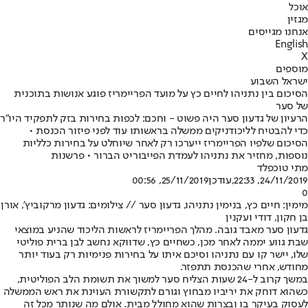
אוכל
מגזין
אנחנו מגייסים
English
X
מוספים
ישראל השבוע
הסיכום בין נתניהו לחיים כץ על מועד הפריימריז פוגע אנושות בתוכנית
של סער
הרעיון של גדעון סער היה פשוט - וחכם: לכפות בחירות בזק לתפקיד היו"ר
כדי להבטיח לליכודניקים ממשלה בראשותו עוד לפני פיזור הכנסת •
הסיכום שלפיו הפריימריז ייערכו רק לאחר שיוחלט על בחירות כלליות
נוספות, מחזיר את נתניהו לעמדת הפייבוריט הברור • פרשנות
מתי טוכפלד
24/11/2019, 22:33
,עודכן
25/11/2019, 00:56
0
מימין: חיים כץ, בנימין נתניהו, גדעון סער // צילומים: גדעון מרקוביץ', אורן
בן חקון, דודי ועקנין
גדעון סער מאבד גובה. מהלך הפריימריז לראשות הליכוד שהניע במוצאי
שבת גווע יממה לאחר מכן, כשחיים כץ, שדווקא נחשב לבן ברית פוליטי
שלו, יישר קו עם נתניהו וסיכם איתו על בחירות פנימיות רק בעוד יותר
מחודש, אחרי שהכנסת תתפזר.
במשך קרוב ל-24 שעות הצליח סער למשוך את תשומת הלב הפוליטית,
כשהוא דוחק את יריביו מבחוץ וגורם לתקשורת העוינת את ראש הממשלה
לעסוק בעיקר בו ובצרות שהוא מחולל מבית. אולם מה שנותר מכל זה