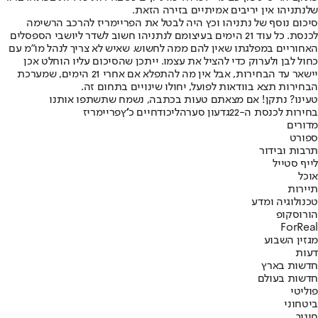
שלנתניהו אין יריבים אמיתיים בזירה הזאת.
סיכום נוסף של נתניהו וכץ היה לבטל את הפריימריז להרכב הרשימה
לכנסת. כל עוד 21 הימים בעיצומם לנתניהו חשוב לשדר ליושבי הספסלים
האחוריים במפלגתו שאין להם ממה לחשוש. שאיש לא צריך לנהל מו"מ עם
כחול לבן ולערוק כדי להציל את עצמו. ייתכן שהסיכום עליו הוחלט אכן
יישאר עד הבחירות, אבל אין מה להתפלא אם אחרי 21 הימים, שמערכת
הבחירות תצא בוודאות לפועל, יחולו שינויים בתחום זה.
טעינו? נתקן! אם מצאתם טעות בכתבה, נשמח שתשתפו אותנו
בחירות לכנסת ה-22
גדעון סער
הליכוד
חיים כ''ץ
פריימריז
מדורים
ספורט
תרבות ובידור
לייף סטייל
אוכל
תיירות
טכנולוגיה ומדע
הורוסקופ
ForReal
מגזין השבוע
דעות
חדשות בארץ
חדשות בעולם
פוליטי
ביטחוני
חינוך