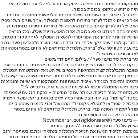
מהמקומות האחרונים במפלגה יערוק או יחבור למהלך עם כחול לבן אם
היה מרגיש שמקומו בכנסת בסכנה.
במקביל, כאמור, דנו השניים בשאלת פריימריז לראשות המפלגה. נתניהו
אמר כי אינו מתנגד לערוך בחירות לראשות המפלגה, אך השניים העלו ספק
האם יצליחו לערוך אותם בטרם ההכרזה על בחירות נוספות במסגרת 21
הימים בהם המנדט נמצא בכנסת. אחת האפשרויות שעלו, וככל הנראה
הריאלית יותר, לערוך את הפריימריז לראשות המפלגה לאחר פיזור הכנסת.
בתוך כך, לאחר שהותקף על ידי ניר ברקת, הגיב הערב ח"כ גדעון סער וכתב
בחשבון הטוויטר שלו: "ברקת, תלמד: ליכודניקים לא קונים בכסף ומנהיגות
לא
בזגזוגים ומצמוצים
".
ניר ברקת נגד גדעון סער // צילום: חיים דוד צלמים
ברקת הגיב לדברי סער וצייץ בטוויטר כי "מנהיגות אמיתית נבחנת בשעת
משבר. התבלבלת קצת ממחיאות הכפיים של השמאל והתקשורת ונכשלת
בניסיון להדיח את ראש הממשלה. גילית חוסר נאמנות בשעה הכי קשה של
נתניהו והליכוד. הפניקה, איבוד העשתונות והמתקפות האישיות והנמוכות
כלפי ראש הממשלה וכלפי לא יצליחו לטשטש זאת. תתבייש לך!"
כשנלחמתי עבור הליכוד, שנותר עם 12 מנדטים - ברקת חגג עם שמפניות
במטה ״קדימה״ בה היה חבר. אחרי כמה ימים בכנסת ברקת עושה קמפיין
כביכול ל״ספר״ או ל״ממלא מקום יו״ר התנועה״ וכדי להוכיח שהוא קיים
מנהל קמפיין הסתה נגדי. ברקת, תלמד: ליכודניקים לא קונים בכסף
ומנהיגות לא בזגזוגים ומצמוצים.
— גדעון סער (@gidonsaar)
November 24, 2019
הציוץ של ח"כ גדעון סער הערב // מתוך: טוויטר
במפלגת הליכוד הגישו את תמיכת המפלגה בנתניהו וכתבו בטוויטר: "רוב
שרי הליכוד, המייצגים רוב עצום של מתפקדי הליכוד, הביעו תמיכה חד