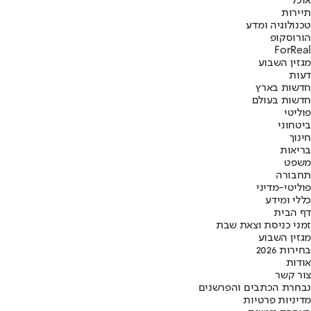
אוכל
תיירות
טכנולוגיה ומדע
הורוסקופ
ForReal
מגזין השבוע
דעות
חדשות בארץ
חדשות בעולם
פוליטי
ביטחוני
חינוך
בריאות
משפט
תחבורה
פוליטי-מדיני
כללי ומידע
דף הבית
זמני כניסת וצאת שבת
מגזין השבוע
בחירות 2026
אודות
צור קשר
נבחרת הכתבים והפרשנים
מדיניות פרטיות