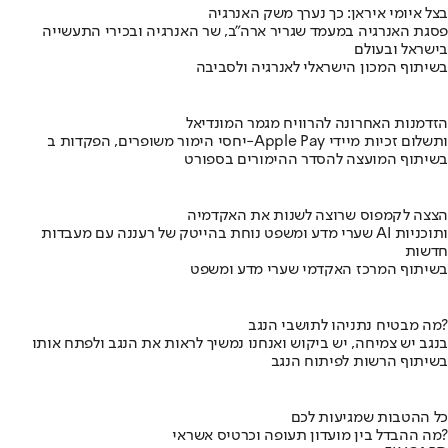
בצל איומי איראן: כך נערך משק האנרגיה
פסגת האנרגיה במעמד שגריר ארה"ב, שר האנרגיה ובכירי התעשייה
בישראל ובעולם
בשיתוף המכון הישראלי לאנרגיה ולסביבה
הזדמנות האחרונה להרוויח מגמר המונדיאל
יחסי הימור משופרים, הפקדות ב-Apple Pay ותשלום זכיות מיידי
בשיתוף המועצה להסדר ההימורים בספורט
הצצה לקמפוס שרוצה לשנות את האקדמיה
שערי מדע ומשפט נוחת בהייטק של רעננה עם מעבדות AI ותוכניות
חדשות
בשיתוף המרכז האקדמי שערי מדע ומשפט
מה מבטיח נתניהו לתושבי הנגב?
בנגב יש צמיחה, יש ביקוש ואנחנו נמשיך לראות את הנגב ולפתח אותו
בשיתוף הרשות לפיתוח הנגב
כל ההטבות שמגיעות לכם
מה ההבדל בין מועדון תעופה וכרטיס אשראי?