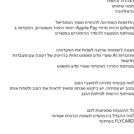
הצהרת נגישות
תנאי שימוש
כדאי
להכיר
הזדמנות האחרונה להרוויח מגמר המונדיאל
יחסי הימור משופרים, הפקדות ב-Apple Pay ותשלום זכיות מיידי
בשיתוף המועצה להסדר ההימורים בספורט
הצצה לקמפוס שרוצה לשנות את האקדמיה
שערי מדע ומשפט נוחת בהייטק של רעננה עם מעבדות AI ותוכניות
חדשות
בשיתוף המרכז האקדמי שערי מדע ומשפט
מה מבטיח נתניהו לתושבי הנגב?
בנגב יש צמיחה, יש ביקוש ואנחנו נמשיך לראות את הנגב ולפתח אותו
בשיתוף הרשות לפיתוח הנגב
כל ההטבות שמגיעות לכם
מה ההבדל בין מועדון תעופה וכרטיס אשראי?
בשיתוף FLYCARD