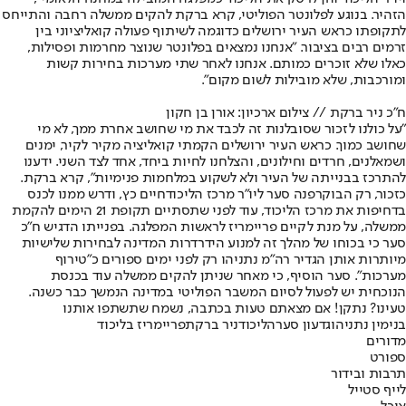
הזהיר. בנוגע לפלונטר הפוליטי, קרא ברקת להקים ממשלה רחבה והתייחס
לתקופתו כראש העיר ירושלים כדוגמה לשיתוף פעולה קואליציוני בין
זרמים רבים בציבור. "אנחנו נמצאים בפלונטר שנוצר מחרמות ופסילות,
כאלו שלא זוכרים כמותם. אנחנו לאחר שתי מערכות בחירות קשות
ומורכבות, שלא מובילות לשום מקום".
ח"כ ניר ברקת // צילום ארכיון: אורן בן חקון
"על כולנו לזכור שסובלנות זה לכבד את מי שחושב אחרת ממך, לא מי
שחושב כמוך. כראש העיר ירושלים הקמתי קואליציה מקיר לקיר, ימנים
ושמאלנים, חרדים וחילונים, והצלחנו לחיות ביחד, אחד לצד השני. ידענו
להתרכז בבנייתה של העיר ולא לשקוע במלחמות פנימיות", קרא ברקת.
כזכור, רק הבוקר
פנה סער ליו"ר מרכז הליכוד
חיים כץ, ודרש ממנו לכנס
בדחיפות את מרכז הליכוד, עוד לפני שתסתיים תקופת 21 הימים להקמת
ממשלה, על מנת לקיים פריימריז לראשות המפלגה. בפנייתו הדגיש ח"כ
סער כי בכוחו של מהלך זה למנוע הידרדרות המדינה לבחירות שלישיות
מיותרות אותן הגדיר רה"מ נתניהו רק לפני ימים ספורים כ"טירוף
מערכות". סער הוסיף, כי מאחר שניתן להקים ממשלה עוד בכנסת
הנוכחית יש לפעול לסיום המשבר הפוליטי במדינה הנמשך כבר כשנה.
טעינו? נתקן! אם מצאתם טעות בכתבה, נשמח שתשתפו אותנו
בנימין נתניהו
גדעון סער
הליכוד
ניר ברקת
פריימריז בליכוד
מדורים
ספורט
תרבות ובידור
לייף סטייל