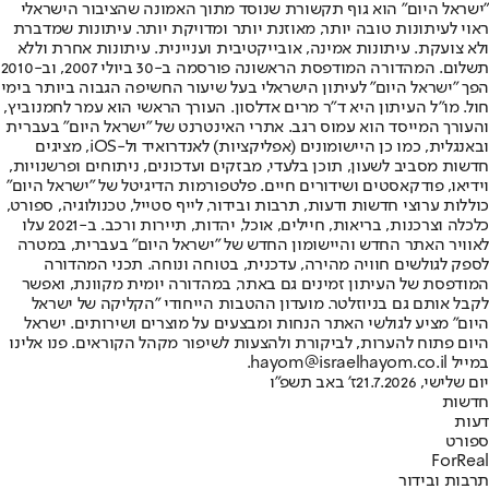
"ישראל היום" הוא גוף תקשורת שנוסד מתוך האמונה שהציבור הישראלי
ראוי לעיתונות טובה יותר, מאוזנת יותר ומדויקת יותר. עיתונות שמדברת
ולא צועקת. עיתונות אמינה, אובייקטיבית ועניינית. עיתונות אחרת וללא
תשלום. המהדורה המודפסת הראשונה פורסמה ב-30 ביולי 2007, וב-2010
הפך "ישראל היום" לעיתון הישראלי בעל שיעור החשיפה הגבוה ביותר בימי
חול. מו"ל העיתון היא ד"ר מרים אדלסון. העורך הראשי הוא עמר לחמנוביץ,
והעורך המייסד הוא עמוס רגב. אתרי האינטרנט של "ישראל היום" בעברית
ובאנגלית, כמו כן היישומונים (אפליקציות) לאנדרואיד ול-iOS, מציגים
חדשות מסביב לשעון, תוכן בלעדי, מבזקים ועדכונים, ניתוחים ופרשנויות,
וידיאו, פודקאסטים ושידורים חיים. פלטפורמות הדיגיטל של "ישראל היום"
כוללות ערוצי חדשות ודעות, תרבות ובידור, לייף סטייל, טכנולוגיה, ספורט,
כלכלה וצרכנות, בריאות, חיילים, אוכל, יהדות, תיירות ורכב. ב-2021 עלו
לאוויר האתר החדש והיישומון החדש של "ישראל היום" בעברית, במטרה
לספק לגולשים חוויה מהירה, עדכנית, בטוחה ונוחה. תכני המהדורה
המודפסת של העיתון זמינים גם באתר, במהדורה יומית מקוונת, ואפשר
לקבל אותם גם בניוזלטר. מועדון ההטבות הייחודי "הקליקה של ישראל
היום" מציע לגולשי האתר הנחות ומבצעים על מוצרים ושירותים. ישראל
היום פתוח להערות, לביקורת ולהצעות לשיפור מקהל הקוראים. פנו אלינו
במייל hayom@israelhayom.co.il.
יום שלישי, 21.7.2026
ז' באב תשפ"ו
חדשות
דעות
ספורט
ForReal
תרבות ובידור