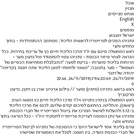
אוכל
מגזין
אנחנו מגייסים
English
X
מוספים
ישראל השבוע
נתניהו הסכים לפריימריז לראשות הליכוד; מסתמן: ההתמודדות - בתוך
כחודש וחצי
ראש הממשלה סיכם עם יו"ר מרכז הליכוד חיים כץ על עריכת בחירות, ככל
הנראה לאחר פיזור הכנסת • נתניהו צפוי להתמודד מול גדעון סער •
הרוחות בליכוד סוערות • ברקת לסער: "התבלבלת ממחיאות הכפיים של
השמאל" • סער בתגובה: "כשאני נלחמתי למען הליכוד אתה חגגת בקדימה"
יהודה שלזינגר
24/11/2019, 20:49
,עודכן
24/11/2019, 22:46
0
ראש בראש, נתניהו (מימין) וסער // צילום ארכיון: אורן בן חקון, גדעון
מרקוביץ'
ראש הממשלה בנימין נתניהו ויו"ר מרכז הליכוד חיים כץ נפגשו הערב
(ראשון), והחליטו, בהתאם לסיכום קודם שלהם, לכנס את מרכז הליכוד
ב-5.12 ולהעלות לאישור המרכז את ביטול הפריימריז של חברי הכנסת.
נתניהו אף נתן הסכמה לעריכת פריימריז לתפקיד היו"ר - ככל הנראה בתוך
כחודש וחצי.
גורם בליכוד אמר ל'ישראל היום' כי ההסכמה של נתניהו לביטול הפריימריז
של חברי הכנסת נועדה, בין השאר, לסכל את האפשרות שמישהו