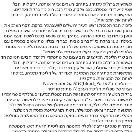
משמעית ברה"מ נתניהו. ביניהם השרים אמיר אוחנה, יריב לוין, יובל
שטייניץ, דודי אמסלם, זאב אלקין, מירי רגב, ח״כ ניר ברקת ואחרים.
התקשורת מסתירה את התמיכה האדירה של הליכוד נתניהו, בניסיון
לעוות את המציאות".
כזכור, חבר הכנסת וראש העיר ירושלים לשעבר,
ניר ברקת
,
תקף הערב את
גדעון סער ואת חברי הליכוד אשר מדברים על פריימריז לראשות המפלגה,
וטען כי מדובר בניסיון הדחה. במהלך נאום שנשא בכנס לשכת יועצי המס
באילת, טען ברקת כי "חברים מבית, כבר די בגלוי, מתואמים במסרים עם
חברי כנסת מהשמאל, ומנסים לשדל חברי כנסת מטעם הליכוד ומהמחנה
הלאומי לערוק ולהקים בקולותיהם ממשלת שמאל".
רוב שרי הליכוד, המייצגים רוב עצום של מתפקדי הליכוד, הביעו תמיכה חד
משמעית ברה״מ נתניהו. ביניהם השרים אמיר אוחנה, יריב לוין, יובל
שטייניץ, דודי אמסלם, זאב אלקין, מירי רגב, ח״כ ניר ברקת ואחרים.
התקשורת מסתירה את התמיכה האדירה של הליכוד נתניהו, בניסיון
לעוות את המציאות. פייק ניוז!
— הליכוד (@Likud_Party)
November 24, 2019
הציוץ של מפלגת הליכוד הערב // מתוך: טוויטר
ברקת המשיך והתייחס לרצונו של חברו למפלגה
גדעון סער
לקיים פריימריז
לראשות הליכוד, ואמר כי "גם הקריאה לקיום פריימריז לראשות הרשימה
אינה תמימה כלל וכלל, כי הדבר מהווה מהלך של הדחה בפועל של יו"ר
התנועה הנבחר וראש הממשלה, וזאת תוך עקיפת מוסדות המפלגה
וההליכים החוקתיים הקבועים בחוקת המפלגה ותוך התעלמות מוחלטת
מרצון רוב חברי הליכוד".
"בדרך זו מנסים יריבינו לסלק מהמפה הפוליטית הן את ראש הממשלה
ויו"ר הליכוד והן לרסק את הליכוד כמפלגה המובילה במחנה הלאומי",