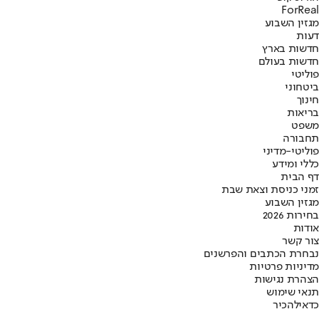
ForReal
מגזין השבוע
דעות
חדשות בארץ
חדשות בעולם
פוליטי
ביטחוני
חינוך
בריאות
משפט
תחבורה
פוליטי-מדיני
כללי ומידע
דף הבית
זמני כניסת וצאת שבת
מגזין השבוע
בחירות 2026
אודות
צור קשר
נבחרת הכתבים והפרשנים
מדיניות פרטיות
הצהרת נגישות
תנאי שימוש
כדאי
להכיר