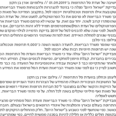
ישיבה של ועדת סל התרופות ב־01.09.2019 // צילומים: אורן בן חקון
בדיקת "ישראל היום" מגלה כי בניגוד להצהרות ולהבטחות משרד הבריאות
ו
שקובעת אילו תרופות וטכנולוגיות ייכנסו לסל, בתקצוב המדינה של מאות מי
כך משרד הבריאות לא פרסם את כל הפרוטוקולים, למעט אחד, של ועדת הסל ה
שהוסתרו קרוב לשנה. יחד עם זאת, עד עכשיו לא פרסם משרד הבריאות את מרבית
הפרוטוקולים של ועדת הסל
(שמתפרסמים תמיד ללא זהות הדוברים), אם היו 
למשל, לפני שנה שלא להכניס לסל של 19
בנגיף שגורם למחלת האיידס. זאת למרות שארגוני הרופאים והחולים התריע
צילום: בני פלבן
שנה יש תרופות חיוניות רבות שלא ייכנסו לסל.
מבדיקת "ישראל היום" עולה עוד כי משרד הבריאות וועדת סל התרופות הס
ולאחר שהתקיימו כבר 3 ישיבות עבודה אינטנסיביות של הוועדה בה כבר נדונו בקשות להכניס לסל עשרות תרופות חדשות ויקרות בתחומים שונים.
חשוב לציין כי גם לפני שנה משרד הבריאות וועדת הסל פרסמו את המידע החיוני על ניגודי העניינים 
ליצמן וכחלון בוועדת סל התרופות // צילום: אורן בן חקון
של מאות ואף מיליוני שקלים בשנה לכל חולה. על פי נתוני משרד הבריאות, אחת מחברות הוועדה למשל, 
חשש לאפליה
מבדיקת "ישראל היום" עולה כי משרד הבריאות וועדת הסל מסתירים מהציב
התרופה בעולם ובארץ והמלצות של איגודי הרופאים בישראל ובעולם. חוברות
כאשר, כפי שנחשף לפני כשבוע ב"ישראל היום", חלק מהחולים הזקוקים ל
בקופת חולים כללית או חלילה להיות בסכנה ממשית לחיים, כפי שמתריע