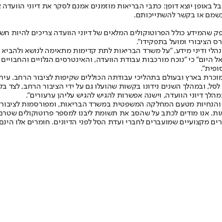
גבל באופן יוצא דופן: כתבי הבריאות מוזמנים אמנם לסקר את דיוני הוועד
בשמם או בקשר להשתייכותם.
ק שהמידע כולל הפרוטוקולים המלאים של דיוני הוועדה צריכים להיות חשופ
ס הציבורי ומועל בתפקידו".
לי ודיני מידע, "על משרד הבריאות לתת קדימות מתאימה לנושא ולהביא ל
ל היום" כי "נוכח מורכבות עבודת הוועדה, והאינטרסים הגלויים והחבויים 
פית".
רת בארץ ובעולם בתהליכי עבודתה הכוללים שקיפות לציבור הרחב. עיתונאי
, ובמהלך השנים נידונו בקשות שהועלו גם על ידי הציבור הרחב, לצד בקשו
ך דיוני הוועדה, וישנה אפשרות להגיש להגיש עליהן ערעורים".
 והנחיות מטעם המחלקה המשפטית במשרד הבריאות, ומפורסמות לציבור מד
ות. אנו מודים לכתב על שהסב את תשומת ליבנו למספר פרוטוקולים שטרם 
ים מקצועיים שמועברים לחברי ועדת הסל לפני הדיונים. חומרים אלו הינם