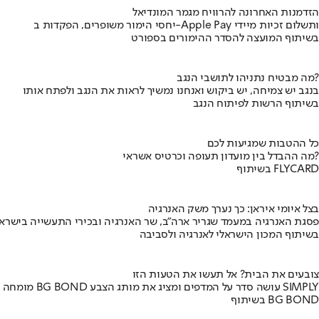
הזדמנות האחרונה להרוויח מגמר המונדיאל
יחסי הימור משופרים, הפקדות ב-Apple Pay ותשלום זכיות מיידי
בשיתוף המועצה להסדר ההימורים בספורט
מה מבטיח נתניהו לתושבי הנגב?
בנגב יש צמיחה, יש ביקוש ואנחנו נמשיך לראות את הנגב ולפתח אותו
בשיתוף הרשות לפיתוח הנגב
כל ההטבות שמגיעות לכם
מה ההבדל בין מועדון תעופה וכרטיס אשראי?
בשיתוף FLYCARD
בצל איומי איראן: כך נערך משק האנרגיה
פסגת האנרגיה במעמד שגריר ארה"ב, שר האנרגיה ובכירי התעשייה בישראל
בשיתוף המכון הישראלי לאנרגיה ולסביבה
צובעים את הבית? אל תעשו את הטעות הזו
מומחה BG BOND עושה סדר על המדפים ומציג את מותג הצבע SIMPLY
בשיתוף BG BOND