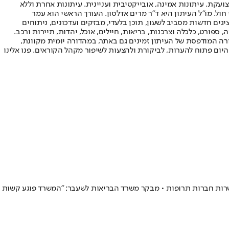
ועקת. עיתונות אמינה, אובייקטיבית ועניינית. עיתונות אחרת וללא
עור החשיפה הגבוה ביותר בימי חול. מו"ל העיתון היא ד"ר מרים אדלסון. העורך הראשי הוא עמר
 והעורך המייסד הוא עמוס רגב. אתרי האינטרנט של "ישראל היום" בעברית ובאנגלית, כמו כן היישומונים (אפליקציות) לאנדרואיד ול-iOS, מציגים חדשות מסביב לשעון, תוכן בלעדי, מבזקים ועדכונים, ניתוחים
, ספורט, כלכלה וצרכנות, בריאות, חיילים, אוכל, יהדות, תיירות ורכב.
דורה המודפסת של העיתון זמינים גם באתר, במהדורה יומית מקוונת,
היום פתוח להערות, לביקורת ולהצעות לשיפור מקהל הקוראים. פנו אלינו
שרות חברות תרופות • מבקר משרד הבריאות לשעבר: "המשרד פוגע קשות