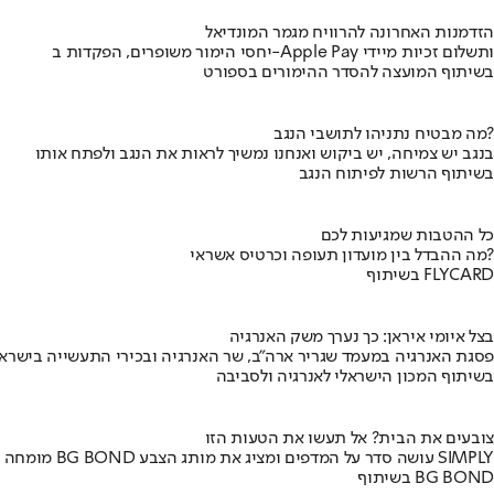
הזדמנות האחרונה להרוויח מגמר המונדיאל
יחסי הימור משופרים, הפקדות ב-Apple Pay ותשלום זכיות מיידי
בשיתוף המועצה להסדר ההימורים בספורט
מה מבטיח נתניהו לתושבי הנגב?
בנגב יש צמיחה, יש ביקוש ואנחנו נמשיך לראות את הנגב ולפתח אותו
בשיתוף הרשות לפיתוח הנגב
כל ההטבות שמגיעות לכם
מה ההבדל בין מועדון תעופה וכרטיס אשראי?
בשיתוף FLYCARD
בצל איומי איראן: כך נערך משק האנרגיה
פסגת האנרגיה במעמד שגריר ארה"ב, שר האנרגיה ובכירי התעשייה בישראל
בשיתוף המכון הישראלי לאנרגיה ולסביבה
צובעים את הבית? אל תעשו את הטעות הזו
מומחה BG BOND עושה סדר על המדפים ומציג את מותג הצבע SIMPLY
בשיתוף BG BOND