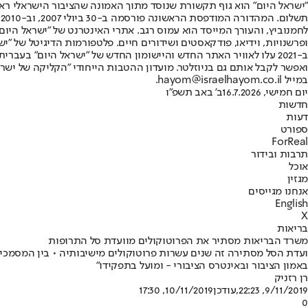
"ישראל היום" הוא גוף תקשורת שנוסד מתוך האמונה שהציבור הישראלי ראוי 
ת
ופרשנויות, וידיאו, פודקאסטים ושידורים חיים. פלטפורמות הדיגיטל של "ישרא
ב-2021 עלו לאוויר האתר החדש והיישומון החדש של "ישראל היום" בע
ואפשר לקבל אותם גם בניוזלטר. מועדון ההטבות הייחודי "הקליקה של ישרא
במייל hayom@israelhayom.co.il.
יום חמישי, 16.7.2026
ב' באב תשפ"ו
חדשות
דעות
ספורט
ForReal
תרבות ובידור
אוכל
מגזין
אנחנו מגייסים
English
X
בריאות
משרד הבריאות מסתיר את הפרוטוקולים מוועדת סל התרופות
ועדת הסל מסתירה זה שנים עשרות פרוטוקולים מישיבותיה • בין המסמכי
באמון הציבור ובאינטרס הציבורי - ומועל בתפקידו"
רן רזניק
9/11/2019, 22:23
,עודכן
10/11/2019, 17:30
0