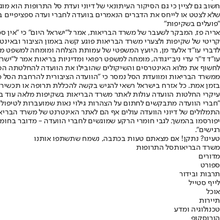
חשוב גם לציין כי גם הסיקור העיתונאי של דיוני ועדת סל התרופות הוא מו
שלא לצטט או לייחס את הדברים הנאמרים בוועדה לחברי ועדה ספציפיים 
"פועלים בשקיפות"
אריה פז, המבקר לשעבר של משרד הבריאות, אמר ל"ישראל היום" כי "אין ספ
קריטי של שקיפות ולצערי משרד הבריאות פוגע קשה באמון הציבור ובאינטר
לדברי עו"ד אלעד מן, היועץ המשפטי של עמותת הצלחה ומומחה למשפט מנה
עו"ד ד"ר עדי ניב־יגודה, מומחה למשפט רפואי ומדיניות בריאות אמר ל"ישרא
לחשוף את מלוא האינטרסים והשיקולים שהובילו את הוועדה להחלטתה הסו
ממשרד הבריאות ומוועדת הסל נמסר כי "הוועדה הציבורית להרחבת הסל מוכ
בזמן אמת. כל אזרח בישראל רשאי להגיש בקשה להכללת תרופה או תכשיר לסל
עיקרי החלטות הוועדה עולות לאתר משרד הבריאות בשקיפות מלאה עוד במהל
"חברי הוועדה מתבקשים לחתום על הצהרות גילוי נאות שמועברות לטיפול
התמלולים של דיוני הוועדה עולים אף הם לאתר האינטרנט של משרד הבריא
יפורסמו בהמשך. לגבי חומרי הרקע שמוגשים לחברי הוועדה - מדובר בחומר
רגישים".
טעינו? נתקן! אם מצאתם טעות בכתבה, נשמח שתשתפו אותנו
משרד הבריאות
סל התרופות
מדורים
ספורט
תרבות ובידור
לייף סטייל
אוכל
תיירות
טכנולוגיה ומדע
הורוסקופ