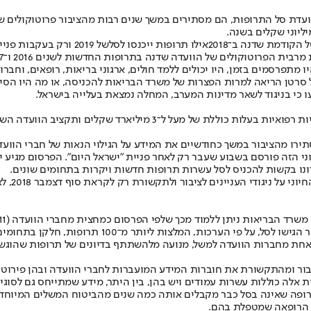
ועדת סל התרופות
, הם מסתירים במשך שנים רבות מהציבור פרוטוקולים 
ליוני שקלים בשנה.
קודמת שדנה ב־2018
אילו תרופות ייכנסו לסל
של 2019 ורק בעקבו
 הפרוטוקולים של הוועדה שדנה בתרופות החדשות לשנים 2016 ו־2017.
מתפרסמים בזמן, היו יכולים ללמד חולים, ארגוני בריאות, רופאים, וחברו
20 בדיקת הדמייה לגילוי מוקדם של סרטן הריאה למרות הפצרות של משרד הבריאות להכניסה
ו כי בניגוד לשאר מדינות המערב, המחלה נמצאת בעלייה בישראל.
תירו מהציבור במשך כחודשיים את המידע על הגילוי הנאות של חברי הוו
לציבור ולתקשורת רק לקראת סוף דצמבר 2018, לאחר שכבר התקיימו כמעט כל דיוני הוועדה.
על הזיקות והקשר שלהם במצטבר ל־30 חברות תרופות וא
מנועה מלהשתתף בדיונים של תרופות שהוגשו על ידי 11 חברות תרופות, חלקן מהגדולות ביותר בעולם בת
ור ומהתקשורת את חוברות המידע המועברות לחברי הוועדה ובהן פירוט נ
 אלה כוללות עשרות עמודים ויש בהן, בין היתר, מידע שמתייחס גם לסוגי
תרופה שאינה בסל כבר מקבלים אותה כמה שנים מהביטוח המשלים המיוחד
ה הרופאה שמטפלת בהם.