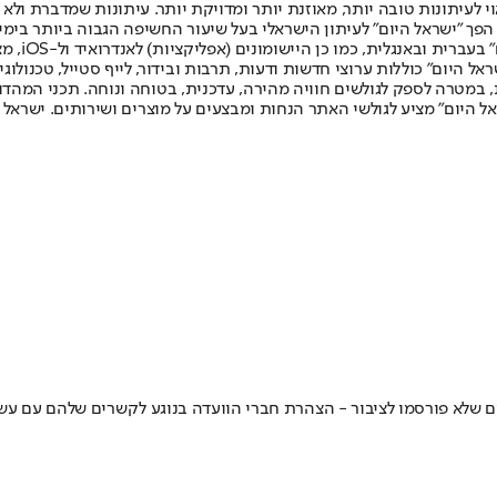
לעיתונות טובה יותר, מאוזנת יותר ומדויקת יותר. עיתונות שמדברת ולא צ
שלום. המהדורה המודפסת הראשונה פורסמה ב-30 ביולי 2007, וב-2010 הפך "ישראל היום" לעיתון הישראלי בעל שי
לחמנוביץ,
ל היום" כוללות ערוצי חדשות ודעות, תרבות ובידור, לייף סטייל, טכנולוגיה
ברית, במטרה לספק לגולשים חוויה מהירה, עדכנית, בטוחה ונוחה. תכני המה
ל היום" מציע לגולשי האתר הנחות ומבצעים על מוצרים ושירותים. ישראל 
ם שלא פורסמו לציבור - הצהרת חברי הוועדה בנוגע לקשרים שלהם עם ע