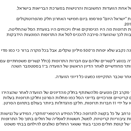
של אחת הוועדות החשובות והרגישות במערכת הבריאות בישראל,
ת פניית "ישראל היום" פורסמו ביום חמישי האחרון חלק מהפרוטוקולים
ת תרופות מה היו הנימוקים ואילו ויכוחים היו בוועדת הסל שהחליטה,
, או מה היו הסיבות לכך שהוועדה סירבה להכניס לסל את התרופות המונעות הידבקות
כפי שמסר משרד הבריאות, לוועדה הוגשו השנה כ־9,000 תרופות וטכנולוגיות רפואיות בעלות כוללת של מעל ל־3 מיליארד שקלים ותקציב הוועדה השנה נקבע שלא יפחת מ־500 מיליון שקלים, אבל בכל מקרה ברור כי כמו מדי
עדה בנוגע לקשרים שלהם עם חברות התרופות (כולל קשרים משפחתיים עם
בכירים בחברות, קבלת מימון למחקרים, נסיעות לכנסים ועוד). המידע החיוני הזה פורסם בשבוע שעבר רק לאחר פניית "ישראל היום". הפרסום מגיע יותר מחודשיים לאחר הדיון הראשון של הוועדה ב־1 בספטמבר השנה
על החשיבות הציבורית העולה מהמידע של הצהרות ניגוד העניינים שפרסם משרד הבריאות ניתן ללמוד מכך שלפי הפרסום כמחצית מחברי הוועדה (11 מקרב 21) מנועים מלהשתתף בחלק מהדיונים של הוועדה לאחר שהצהירו
יגודי רופאים אשר הגישו לסל, על פי הערכות, המלצות ליותר מ־100 תרופות, חלקן בתחומים קריטיים ומרכזיים בדיוני הסל כמו מחלות הסרטן וחלקן תרופות בעלות
חום הסרטן.
רחב על כל בקשה לתרופה כולל המידע הרפואי־מחקרי, המידע על נגישות
ות ציבוריות קריטיות. למשל, חששות לאפליה של חולים בתוך סל התרופות
 של קופת חולים מכבי בעוד ששאר החולים נאלצים להילחם בבתי משפט