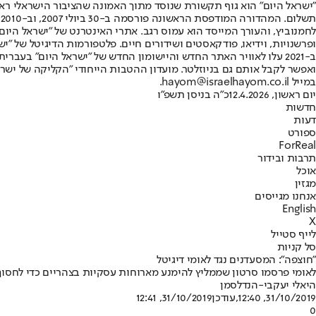
"ישראל היום" הוא גוף תקשורת שנוסד מתוך האמונה שהציבור הישראלי ראוי 
ת
ופרשנויות, וידיאו, פודקאסטים ושידורים חיים. פלטפורמות הדיגיטל של "ישרא
ב-2021 עלו לאוויר האתר החדש והיישומון החדש של "ישראל היום" בע
ואפשר לקבל אותם גם בניוזלטר. מועדון ההטבות הייחודי "הקליקה של ישרא
במייל hayom@israelhayom.co.il.
יום ראשון, 12.4.2026
כ"ה בניסן תשפ"ו
חדשות
דעות
ספורט
ForReal
תרבות ובידור
אוכל
מגזין
אנחנו מגייסים
English
X
לייף סטייל
סל קניות
"חוצפה": המסעדנים נגד לאומי דיגיטל
לאומי פרסמו סרטון שממליץ להימנע מארוחות עסקיות בצהריים כדי לחסוך 
היאלי יעקבי-הנדלסמן
31/10/2019, 12:40
,עודכן
31/10/2019, 12:41
0