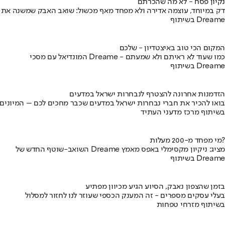
נקיון פסח - לא מה שהכרתם
דק במיוחד, עוצמה אדירה ולא מפחד מאף מכשול: שואב האבק שמשנה את
בשיתוף Dreame
המקום הכי טוב באיצטדיון - שלכם
המונדיאל עם מסכי Dreame - כמו שעוד לא ראיתם ולא שמעתם
בשיתוף Dreame
הזדמנות אחרונה להצטרף לנבחרות ישראל במדעים
בואו להכיר את חברי נבחרות ישראל במדעים שכבר מחכים לכם – המיונים
בשיתוף מרכז מדעני העתיד
מי מפחד מ-200 מעלות?
השואב-שוטף החדש של Dreame מציג: ניקיון מקסימלי באפס מאמץ
בשיתוף Dreame
בזמן שהצפון נאבק, הסיוע הגיע מכיוון מפתיע
בעלי עסקים מספרים - זה המענק הכספי שעוזר לנו לחזור למסלול
בשיתוף מזרחי טפחות