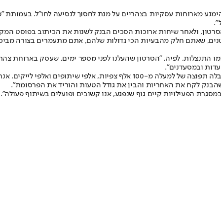
ימנע מארוחות עסקיות בצהריים על מנת לחסוך לנסיעה לחו"ל. בעמותת "
".
סרטון, ולאחר שיחות ארוכות הסכים הבנק לשנות את הכיתוב בפוסט המקד
נים, שאתם חלק מהבעיות הכי גדולות שלהם, אתם מתעמרים בצורה מביכה"
התנצלות, לפיה, "הסרטון שהעלנו לפני מספר ימים, שעסק בארוחת צהריי
עדות ובמסעדנים".
מור אמר ל"ישראל היום": "קיבלנו המון תלונות ממסעדות. הפרסומת הזו קיבלה תפוצה 
הבנק לקח את האחריות והבין את גודל הטעות והוריד את הפרסומת".
מסגרת הפעילויות קיים גוף שנפגע, אנו קשובים ופועלים בשיתוף פעולה".