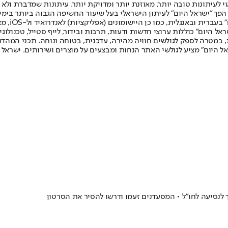
לעיתונות טובה יותר, מאוזנת יותר ומדויקת יותר. עיתונות שמדברת ולא צ
שלום. המהדורה המודפסת הראשונה פורסמה ב-30 ביולי 2007, וב-2010 הפך "ישראל היום" לעיתון הישראלי בעל שי
לחמנוביץ,
ל היום" כוללות ערוצי חדשות ודעות, תרבות ובידור, לייף סטייל, טכנולוגיה
ברית, במטרה לספק לגולשים חוויה מהירה, עדכנית, בטוחה ונוחה. תכני המה
ל היום" מציע לגולשי האתר הנחות ומבצעים על מוצרים ושירותים. ישראל 
לנסיעה לחו"ל • המסעדנים זעמו ודרשו להסיר את הסרטון