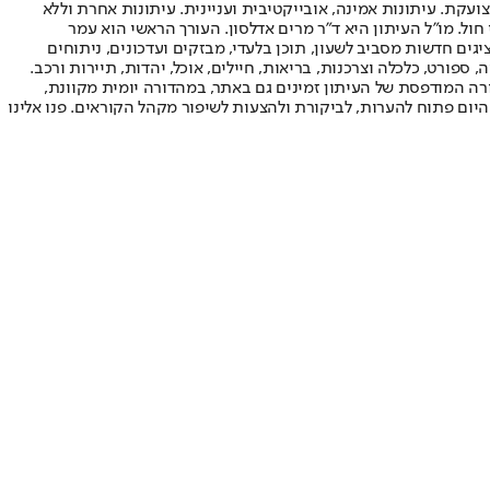
ועקת. עיתונות אמינה, אובייקטיבית ועניינית. עיתונות אחרת וללא
עור החשיפה הגבוה ביותר בימי חול. מו"ל העיתון היא ד"ר מרים אדלסון. העורך הראשי הוא עמר
 והעורך המייסד הוא עמוס רגב. אתרי האינטרנט של "ישראל היום" בעברית ובאנגלית, כמו כן היישומונים (אפליקציות) לאנדרואיד ול-iOS, מציגים חדשות מסביב לשעון, תוכן בלעדי, מבזקים ועדכונים, ניתוחים
, ספורט, כלכלה וצרכנות, בריאות, חיילים, אוכל, יהדות, תיירות ורכב.
דורה המודפסת של העיתון זמינים גם באתר, במהדורה יומית מקוונת,
היום פתוח להערות, לביקורת ולהצעות לשיפור מקהל הקוראים. פנו אלינו