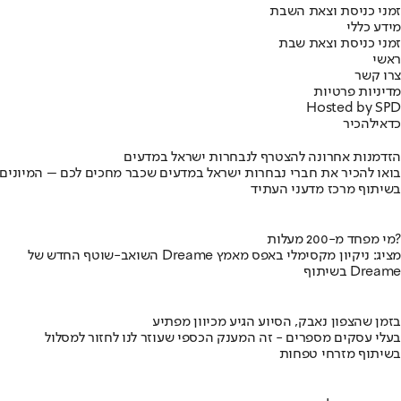
זמני כניסת וצאת השבת
מידע כללי
זמני כניסת וצאת שבת
ראשי
צרו קשר
מדיניות פרטיות
Hosted by SPD
כדאי
להכיר
הזדמנות אחרונה להצטרף לנבחרות ישראל במדעים
בואו להכיר את חברי נבחרות ישראל במדעים שכבר מחכים לכם – המיונים
בשיתוף מרכז מדעני העתיד
מי מפחד מ-200 מעלות?
השואב-שוטף החדש של Dreame מציג: ניקיון מקסימלי באפס מאמץ
בשיתוף Dreame
בזמן שהצפון נאבק, הסיוע הגיע מכיוון מפתיע
בעלי עסקים מספרים - זה המענק הכספי שעוזר לנו לחזור למסלול
בשיתוף מזרחי טפחות