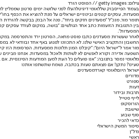
צילום: getty images // הפוסט הורד
בעמוד הפייסבוק של
לאומי דיגיטל
העלו לפני שלושה ימים סרטון שממליץ לה
מסעדות, עסקים קטנים ובינוניים ישראלים על מנת להוציא את הכסף בחו"ל
תומר מור, מנכ"ל "מסעדנים חזקים ביחד", פנה אל הבנק בבקשה להורדת ה
בין התגובות הזועמות כתב אחד הגולשים: "בושה, במקום לעודד עסקים קט
המסעדות".
לאחר שעשרות מסעדנים כתבו פוסט מחאה, הסרטון ירד והתפרסמה במקומו 
החשבון והתקציב האישי שלנו. לא התכוונו לפגוע באף אחד ובוודאי לא במס
השפעה אדירה וקורא לאנשים לא לשתות ולאכול במסעדות. אנחנו מבינים ש
מלאומי נמסר בתגובה: "אנו פועלים כל העת למען המודעות הפיננסית, אם ב
טעינו? נתקן! אם מצאתם טעות בכתבה, נשמח שתשתפו אותנו
ישראל היום
לאומי קארד
מסעדנים
מדורים
ספורט
דעות
תרבות ובידור
לייף סטייל
הורוסקופ
שישבת
סוף שבוע
כדאי להכיר
סיפור המשק הישראלי
נדל"ן
ראשי