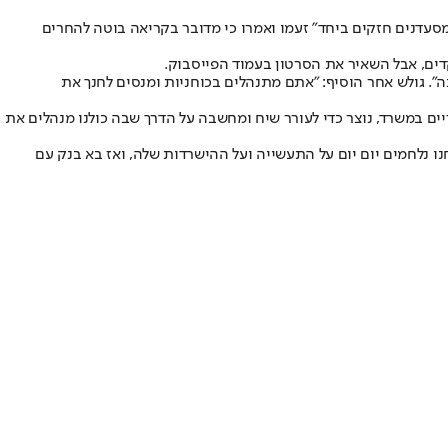
מסעדנים חזקים ביחד" זעמו ואמרו כי מדובר בקריאה בוטה להחרים
ים, אבל השאיר את הסרטון בעמוד הפייסבוק.
. גולש אחר הוסיף: "אתם מתנהלים בכוחניות ומנסים לחנך את
ם במשרד, נוצר כדי לעורר שיח ומחשבה על הדרך שבה כולנו מנהלים את
של למעלה מ-100 אלף צפיות, אלפי שיתופים ואלפי לייקים. אנחנו נלחמים יום יום על התעשייה ועל ההישרדות שלה, ואז בא בנק עם