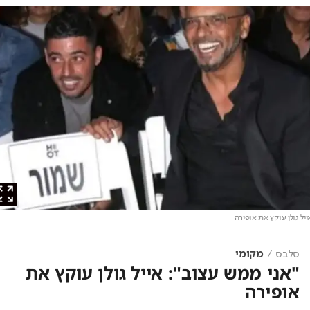
 גולן עוקץ את אופירה
סלבס
מקומי
"אני ממש עצוב": אייל גולן עוקץ את
אופירה