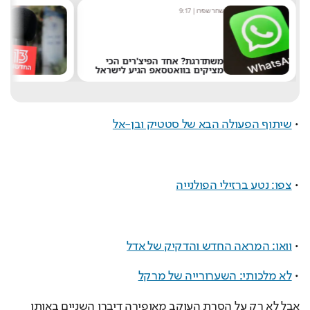
שחר שפירו
|
9:17
מערכ
משתדרגת? אחד הפיצ'רים הכי
מציקים בוואטסאפ הגיע לישראל
את 
• 
שיתוף הפעולה הבא של סטטיק ובן-אל
• 
צפו: נטע ברזילי הפולנייה
• 
וואו: המראה החדש והדקיק של אדל
• 
לא מלכותי: השערורייה של מרקל
אבל לא רק על הסרת העוקב מאופירה דיברו השניים באותו 