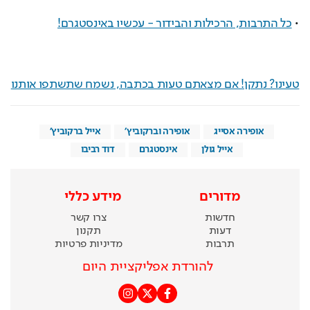
• 
כל התרבות, הרכילות והבידור - עכשיו באינסטגרם!
טעינו? נתקן! אם מצאתם טעות בכתבה, נשמח שתשתפו אותנו
אופירה אסייג
אופירה וברקוביץ'
אייל ברקוביץ'
אייל גולן
אינסטגרם
דוד רביבו
מדורים
מידע כללי
חדשות
צרו קשר
דעות
תקנון
תרבות
מדיניות פרטיות
להורדת אפליקציית היום