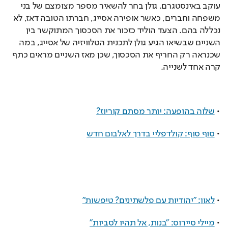
עוקב באינסטגרם. גולן בחר להשאיר מספר מצומצם של בני 
משפחה וחברים, כאשר אופירה אסייג, חברתו הטובה דאז, לא 
נכללה בהם. הצעד הוליד כזכור את הסכסוך המתוקשר בין 
השניים שבשיאו הגיע גולן לתכנית הטלוויזיה של אסייג, במה 
שכנראה רק החריף את הסכסוך, שכן מאז השניים מראים כתף 
קרה אחד לשנייה.
• 
שלוה בהופעה: יותר מסתם קוריוז?
• 
סוף סוף: קולדפליי בדרך לאלבום חדש
• 
לאון: "יהודיות עם פלשתינים? טיפשות"
• 
מיילי סיירוס: "בנות, אל תהיו לסביות"