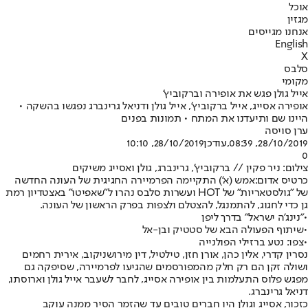
אוכל
מגזין
אנחנו מגייסים
English
X
סלבס
מקומי
אייל גולן פגש את אופירה וברקוביץ'
אופירה אסייג, אייל ברקוביץ', אייל גולן ודניאל גרינברג נפגשו בהשקה •
היינו שם ותיעדנו את המתח • תמונות בפנים
ערן סויסה
28/10/2019, 08:39
,עודכן
28/10/2019, 10:10
0
צילום: ניר פקין // ברקוביץ', גרינברג, גולן ואסייג משיקים
כרטיס אדום:
אמש (א') התקיימה הפרמיירה החגיגית של העונה החדשה
של ״גולסטאריות״ של HOT ועשרות סלבס נהרו ל"שאפיטו" באצטדיון רמת
גן כדי לחגוג, להתמנגל, להצטלם ולצפות בפרק הראשון של העונה.
•
"נינג'ה ישראל" בדרך ליפן
•
שיתוף הפעולה הבא של סטטיק ובן-אל
•
צפו: נטע ברזילי הפולנייה
נסרין קדרי, אלין כהן, אורן חזן, טילטיל, דין מירושניקוב, אירית רחמים
ושולה זקן הם רק חלק מהמפורסמים שהגיעו לפרמיירה, שסיפקה גם
מפגש פלוס התעלמות בין אופירה אסייג, לחבר לשעבר אייל גולן וארוסתו,
דניאל גרינברג.
כזכור, אסייג וגולן היו חברים טובים עד שהזמר הסיר ממנה עוקב