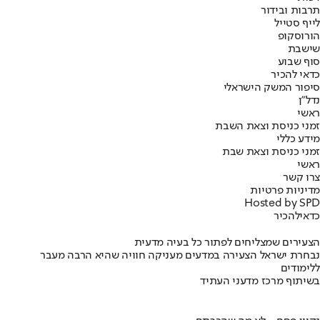
תרבות ובידור
לייף סטייל
הורוסקופ
שישבת
סוף שבוע
כדאי להכיר
סיפור המשק הישראלי
נדל"ן
ראשי
זמני כניסת וצאת השבת
מידע כללי
זמני כניסת וצאת שבת
ראשי
צרו קשר
מדיניות פרטיות
Hosted by SPD
כדאי
להכיר
הצעירים שמצליחים לפתור כל בעיה מדעית
נבחרת ישראל הצעירה במדעים מעניקה חוויה שהיא הרבה מעבר
ללימודים
בשיתוף מרכז מדעני העתיד