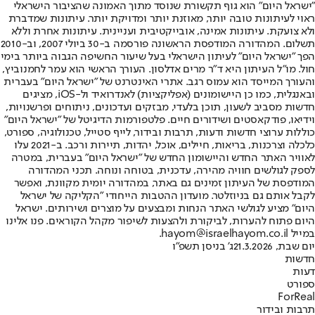
"ישראל היום" הוא גוף תקשורת שנוסד מתוך האמונה שהציבור הישראלי
ראוי לעיתונות טובה יותר, מאוזנת יותר ומדויקת יותר. עיתונות שמדברת
ולא צועקת. עיתונות אמינה, אובייקטיבית ועניינית. עיתונות אחרת וללא
תשלום. המהדורה המודפסת הראשונה פורסמה ב-30 ביולי 2007, וב-2010
הפך "ישראל היום" לעיתון הישראלי בעל שיעור החשיפה הגבוה ביותר בימי
חול. מו"ל העיתון היא ד"ר מרים אדלסון. העורך הראשי הוא עמר לחמנוביץ,
והעורך המייסד הוא עמוס רגב. אתרי האינטרנט של "ישראל היום" בעברית
ובאנגלית, כמו כן היישומונים (אפליקציות) לאנדרואיד ול-iOS, מציגים
חדשות מסביב לשעון, תוכן בלעדי, מבזקים ועדכונים, ניתוחים ופרשנויות,
וידיאו, פודקאסטים ושידורים חיים. פלטפורמות הדיגיטל של "ישראל היום"
כוללות ערוצי חדשות ודעות, תרבות ובידור, לייף סטייל, טכנולוגיה, ספורט,
כלכלה וצרכנות, בריאות, חיילים, אוכל, יהדות, תיירות ורכב. ב-2021 עלו
לאוויר האתר החדש והיישומון החדש של "ישראל היום" בעברית, במטרה
לספק לגולשים חוויה מהירה, עדכנית, בטוחה ונוחה. תכני המהדורה
המודפסת של העיתון זמינים גם באתר, במהדורה יומית מקוונת, ואפשר
לקבל אותם גם בניוזלטר. מועדון ההטבות הייחודי "הקליקה של ישראל
היום" מציע לגולשי האתר הנחות ומבצעים על מוצרים ושירותים. ישראל
היום פתוח להערות, לביקורת ולהצעות לשיפור מקהל הקוראים. פנו אלינו
במייל hayom@israelhayom.co.il.
יום שבת, 21.3.2026
ג' בניסן תשפ"ו
חדשות
דעות
ספורט
ForReal
תרבות ובידור