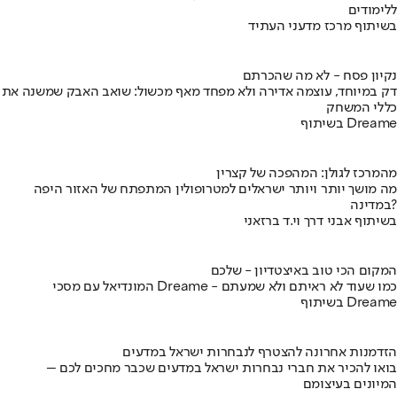
ללימודים
בשיתוף מרכז מדעני העתיד
נקיון פסח - לא מה שהכרתם
דק במיוחד, עוצמה אדירה ולא מפחד מאף מכשול: שואב האבק שמשנה את
כללי המשחק
בשיתוף Dreame
מהמרכז לגולן: המהפכה של קצרין
מה מושך יותר ויותר ישראלים למטרופולין המתפתח של האזור היפה
במדינה?
בשיתוף אבני דרך וי.ד ברזאני
המקום הכי טוב באיצטדיון - שלכם
המונדיאל עם מסכי Dreame - כמו שעוד לא ראיתם ולא שמעתם
בשיתוף Dreame
הזדמנות אחרונה להצטרף לנבחרות ישראל במדעים
בואו להכיר את חברי נבחרות ישראל במדעים שכבר מחכים לכם –
המיונים בעיצומם