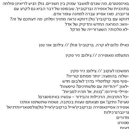
באינסטגרם, מה שגרם למשבר עמוק בין השניים. גולן הגיע לריאיון סולחה
בתוכנית של אופירה וברקוביץ', שבסופו של דבר הביא גם לקרע עם
גרינברג. מאז אסייג עברה למחנה עומר אדם.
דווקא עם ברקוביץ׳ גולן דווקא נראה מחויך וסלחן. מה דעתכם על זה?
•
וואו: המראה החדש והדקיק של אדל
•
לא מלכותי: השערורייה של מרקל
כאילו כלום לא קרה. ברקוביץ' וגולן // צילום: אור גפן
התעלמו מאופירה // צילום: ניר פקין
המשכנו לעקוב // צילום: ניר פקין
•
שלוה בהופעה: יותר מסתם קוריוז?
•
סוף סוף: קולדפליי בדרך לאלבום חדש
•
לאון: "יהודיות עם פלשתינים? טיפשות"
•
מיילי סיירוס: "בנות, אל תהיו לסביות"
•
כל התרבות, הרכילות והבידור - עכשיו באינסטגרם!
טעינו? נתקן! אם מצאתם טעות בכתבה, נשמח שתשתפו אותנו
אופירה אסייג
אופירה וברקוביץ'
אייל ברקוביץ'
אייל גולן
גולסטאריות
דניאל
גרינברג
רכילות
מדורים
ספורט
דעות