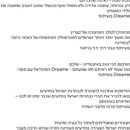
נקיון פסח - לא מה שהכרתם
דק במיוחד, עוצמה אדירה ולא מפחד מאף מכשול: שואב האבק שמשנה את
כללי המשחק
בשיתוף Dreame
מהמרכז לגולן: המהפכה של קצרין
מה מושך יותר ויותר ישראלים למטרופולין המתפתח של האזור היפה
במדינה?
בשיתוף אבני דרך וי.ד ברזאני
המקום הכי טוב באיצטדיון - שלכם
המונדיאל עם מסכי Dreame - כמו שעוד לא ראיתם ולא שמעתם
בשיתוף Dreame
הזדמנות אחרונה להצטרף לנבחרות ישראל במדעים
בואו להכיר את חברי נבחרות ישראל במדעים שכבר מחכים לכם –
המיונים בעיצומם
בשיתוף מרכז מדעני העתיד
הצעירים שמצליחים לפתור כל בעיה מדעית
נבחרת ישראל הצעירה במדעים מעניקה חוויה שהיא הרבה מעבר