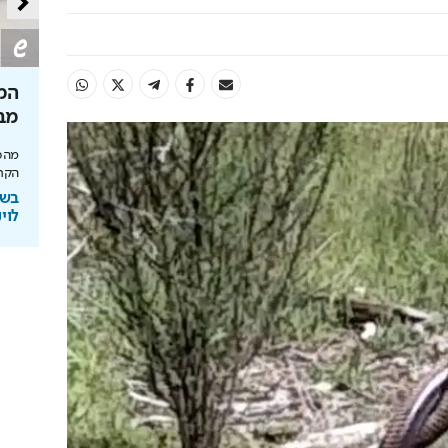
שבי הנגב?
הצצה לקמפוס שרוצה לשנות את
המק
האקדמיה
מב
 נמשיך לראות
שערי מדע ומשפט נוחת בהייטק של רעננה עם
מהסב
מעבדות AI ותוכניות חדשות
הקרי
ב
בשיתוף המרכז האקדמי שערי מדע
בשי
ומשפט
לוינ