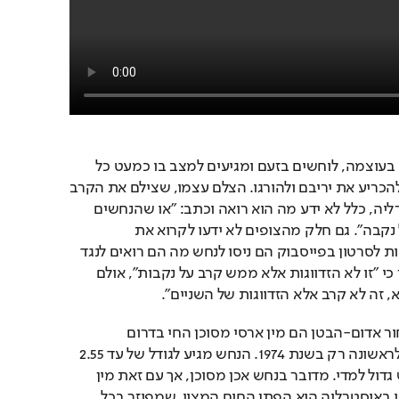
שני הנחשים, שמתלפפים בעוצמה, לוחשים בזעם ומגיעים למצב בו כמעט כל 
גופם מצוי באוויר, מנסים להכריע את יריבם ולהורגו. הצלם עצמו, שצילם את הקרב 
החריף ביער בדרום אוסטרליה, כלל לא ידע מה הוא רואה וכתב: "או שהנחשים 
מזדווגים או שהם רבים על נקבה". גם חלק מהצופים לא ידעו לקרוא את 
הסיטואציה היטב, ובתגובות לסרטון בפייסבוק הם ניסו לנחש מה הם רואים לנגד 
עיניהם. אחד המגיבים ציין כי "זו לא הזדווגות אלא ממש קרב על נקבות", אולם 
 זה לא קרב אלא הזדווגות של השניים".  
כך או כך, נחשי הפתן השחור אדום-הבטן הם מין ארסי מסוכן החי בדרום 
אוסטרליה, ואשר התגלה לראשונה רק בשנת 1974. הנחש מגיע לגודל של עד 2.55 
מטרים, כך שמדובר בנחש גדול למדי. מדובר בנחש אכן מסוכן, אך עם זאת מין 
הנחשים הארסי ביותר החי באוסטרליה הוא הפתן החום המצוי, שמפוזר בכל 