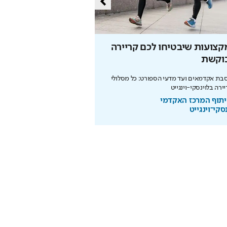
צועות שיבטיחו לכם קריירה
הזדמנות האחרונה להר
וקשת
המונדיאל
ת אקדמאים ועד מדעי הספורט: כל מסלולי
ירה בלוינסקי-וינגייט
ותשלום זכיות מיידי
תוף המרכז האקדמי
בשיתוף המועצה להסדר הה
סקי־וינגייט
בספורט