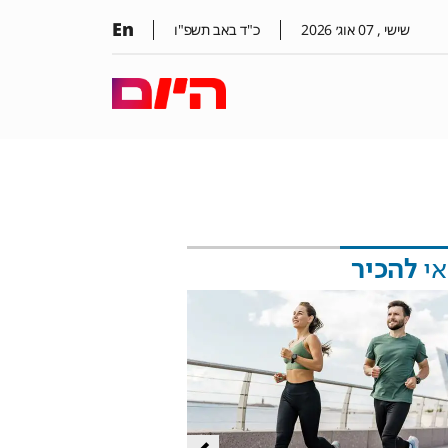
En
שישי ,
07
אוג׳
2026
כ"ד באב תשפ"ו
אי
להכיר