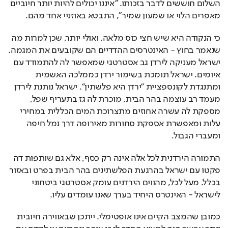
השלום חוששים לדבר בזכותו. "איננו יכולים להיות יותר חיוביים 
מאפרים הלוי או שמעון שמיר", התבטא באוזניי אחד מהם.
כי הנקודה היא שיש חצי כוס מלאה, ואולי יותר, שכן למרות מה 
שנאמר בחוץ - האינטרסים ההדדיים הם שקובעים את המגמה. 
ישראל מעניקה לירדן גב אסטרטגי שמאפשר לה להתמודד עם 
איומים. ישראל תומכת בשימור ירדן כממלכה האשמית 
ומתנגדת לקונספציית "ירדן היא פלשתין". ישראל נותנת לירדן 
מעמד רב עוצמה בהר הבית, מוכרת לה גז בתעריף שפל, 
מספקת לה עשרה אחוזים מתצרוכת המים הכללית במחירי 
עלות ומאפשרת אספקת סחורות מאירופה דרך נמל חיפה 
ומעברי הגבול.
התמורה הירדנית לכל אלה אינה רק כסף, אלא גם שותפות דה 
פקטו עם ישראל בהרגעת הפלשתינים בהר הבית בפרט ובאזור 
בכלל. מעל לכל, מהווים הירדנים עומק אסטרטגי ביטחוני 
לישראל - האינטרס היחיד בערך שאנו עומדים עליו.
כמובן שהמצב הקיים אינו אופטימלי. ייתכן שבאווירה חיובית 