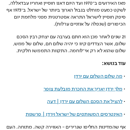
מאז האירועים ב־1970 ועד היום דאגו חוסיין ואחריו עבדאללה, 
לשקט כמעט מוחלט בגבול הארוך ביותר של ישראל. ב־1973 אף 
סיפק חוסיין לישראל התראה אסטרטגית מפני מלחמת יום 
הכיפורים (שנפלה על אוזניים ערלות).
21 שנים לאחר מכן הוא חתם בערבה עם יצחק רבין הסכם 
שלום, אשר הצדדים קיוו כי יהיה שלום חם, שלום של ממש, 
שלום שהוא לא רק אי־לוחמה. התקוות התממשו חלקית.
עוד בנושא: 
• 
מה שלום השלום עם ירדן
• 
מלך ירדן יאריך את החכרת מובלעת צופר
• 
להציל את הסכם השלום עם ירדן | דעה
• 
האינטרסים המשותפים של ישראל וירדן | פרשנות
אף שהמדינות החליפו שגרירים - האווירה קשה. מתוחה. העם 