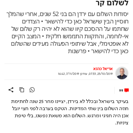
לשלום קר
יסודות השלום עם ירדן הם בני 52 שנים, אחרי שהמלך
חוסיין הבין שישראל כאן כדי להישאר • הצדדים
שחתמו על ההסכם קיוו שהוא לא יהיה רק שלום של
אי-לוחמה, והתקוות התממשו חלקית • המצב הקיים
לא אופטימלי, אבל שיתופי הפעולה מעידים שהשלום
כאן כדי להישאר • פרשנות
אריאל כהנא
25/10/2019, 07:33
,
עודכן
7/11/2019, 16:42
99
בעיקר בישראל ובכלל לא בירדן, יציינו מחר 25 שנה לחתימת 
חוזה השלום בין שתי המדינות. הטקס בערבה לפני חצי יובל 
אכן היה חגיגי ומרגש. השלום הוא משאת נפשנו, בלי טיפת 
ציניות.