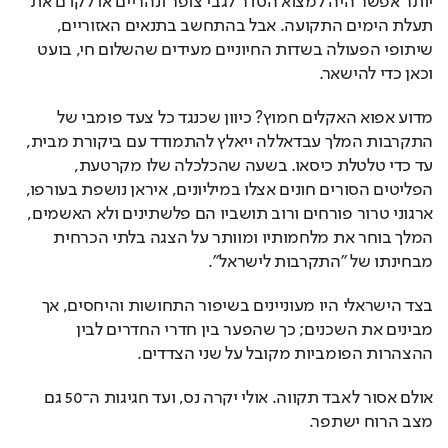
יותר אפשר היה למצוא הסדר לגבי צופר ונהריים או לקדם את 
תעלת הימים התקועה. אבל בהתחשב בתנאים האזוריים, 
שיתופי הפעולה בשדות החיוניים מעידים שהשלום חי, בועט 
וכאן כדי להישאר.
מדוע אפוא האקלים חמוץ? כיוון שכנגד כל צעד פומבי של 
התקרבות המלך עבדאללה ייאלץ להתמודד עם ביקורת מבית, 
עד כדי טלטלת כיסאו. בשעה שהכלכלה שלו מקרטעת, 
הפליטים הסורים חונים אצלו במיליונים, איראן נושפת בעורפו, 
ארגוני טרור פורחים ורוב תושביו הם פלשתינים ולא האשמים, 
המלך בוחר את מלחמותיו ומוותר על הצגה בלתי הכרחית 
מבחינתו של "התקרבות לישראל".
בצד הישראלי היו מעוניינים בשיפור התחושות והיחסים, אך 
מבינים את השכנים; כך שהפער בין חדרי החדרים לבין 
ההצהרות הפומביות מקובל על שני הצדדים.
אולם אסור לאבד תקווה. אולי יקרה נס, ועד חגיגות ה־50 גם 
מצב הרוח ישתפר.