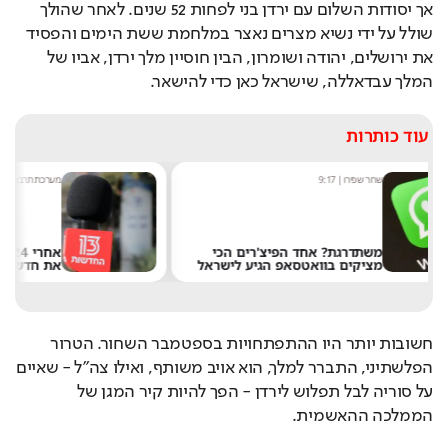
אך יסודות השלום עם ירדן בני לפחות 52 שנים. לאחר שהולך 
שולל על ידי נשיא מצרים נאצר במלחמת ששת הימים והפסיד 
את ירושלים, יהודה ושומרון, הבין חוסיין מלך ירדן, אביו של 
המלך עבדאללה, שישראל כאן כדי להישאר.
עוד כותרות
מערכת תרבות היום
|
8:54
אחרי 24 שנה: הפרשן הוותיק עוזב
אל
את חדשות 13
חשובות יותר היו ההתפתחויות בספטמבר השחור. הטרור 
הפלשתיני, התברר למלך, הוא אויב משותף, ואילו צה"ל - שאיים 
על סוריה לבל תפלוש לירדן - הפך להיות קיר המגן של 
הממלכה ההאשמית.