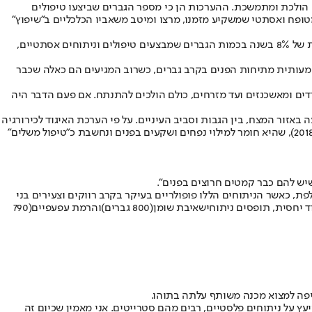
ת עלייה הולכת ומתמשכת. ההערכות הן כי מספר הגברים שביצעו טיפולים
 הישראלי ה"דוקרני" וה"קשוח" הפך לגבר מטופח ואסתטי שמשקיע מזמנו, מרצו ומיטב משאביו הכלכליים ב"שיפוץ"
על פי הערכת האיגוד הישראלי לכירורגיה פלסטית ואסתטית, ישנם תחומים שבהם הגברים מהווים 40% מהמנותחים. האיגוד מצביע על עלייה ממוצעת של 8% בשנה בכמות הגברים שמבצעים טיפולים וניתוחים אסתטיים,
 משמעותית מתיחות הפנים בקרב גברים, כשרוב המגיעים הם כאלה שכבר
חרדים ומאשכנזים ועד מזרחים, כולם הולכים להתנתח. אם פעם הדבר היה
באזור המצח, בין הגבות וסביב העיניים. על פי הערכת האיגוד לכירורגיה
(כ־2,100 גברים ב־2018), שהיא חומר למילוי נפחים ושקעים בפנים ונחשבת כ"טיפול משלים"
ה היא שכ־1,300 גברים ביצעו ניתוחי אף בשנה החולפת, כאשר הניתוחים הללו פופולריים בעיקר בקרב רווקים וצעירים בני
שאיבת שומן
(800 גברים)
והרמת עפעפיים
(790
יפה למצוא מכנה משותף עלתה בתוהו.
נים אליי המון גברים בפייסבוק להתייעץ על ניתוחים פלסטיים, רבים מהם סטרייטים. אני מאמין שכיום זה