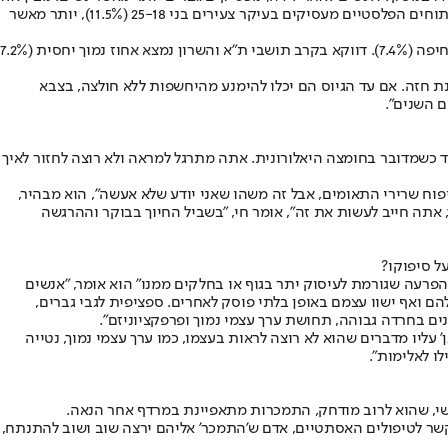
שהעידו כי הם מעוניינים בהסרת עודפי עור, שעור הגברים היה 10% לעומת 8.4% בלבד של נשים. עוד עולה מהסקר כי למרות גילם הצעיר יחסית - הניתוחים הפלסטיים מעסיקים בעיקר צעירים בני 25-18 (11.5%), יותר מאשר
מפילוח גיאוגרפי עולה ששיעור הגברים הגבוה ביותר שביצע הסרת עודפי עור היה באזור השפלה (17%), לאחר מכן בירושלים (14.3%) ובמקום השלישי חיפה (7.4%). דווקא בקרב תושבי ת"א והשרון נמצא אחוז נמוך יחסית (7.2%
נת חזה. אם עד הגיוס הם יכלו להימנע מהיחשפות ללא חולצה, בצבא
 כשמדובר בחומצה היאלורונית. אתה מתרגל למראה ולא רוצה לחזור לאיך
ניפוח שרירי התאומים, אבל זה משהו שאני יודע שלא אעשה", הוא מבהיר,
אתה חייב לעשות את זה", אומר חי, "בשביל החיוך בבוקר וההרגשה
ל סיפוקו?
הפרעה שגורמת לעיסוק יתר בגוף או בחלקים ממנו" הוא אומר, "אנשים
הם ואף ישוו עצמם באופן בלתי פוסק לאחרים. ספציפית לגבי גברים,
ים בחרדה גבוהה, תחושת ערך עצמי נמוך ופרפקציוניזם".
עליו מדברים שהוא לא רוצה לראות בעצמו, כמו ערך עצמי נמוך, נטייה
ו לאלימות".
שי, שהוא לרוב מודחק, התמכרות מתאפיינת במרדף אחר הנאה.
קשר לטיפולים האסתטיים, אדם ש'התמכר' אליהם ירצה שוב ושוב להתנתח,