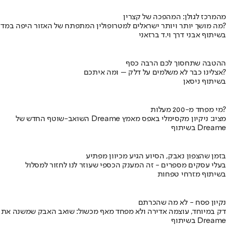
מהמרכז לגולן: המהפכה של קצרין
מה מושך יותר ויותר ישראלים למטרופולין המתפתח של האזור היפה במדינה?
בשיתוף אבני דרך וי.ד ברזאני
ההטבה שתחסוך לכם הרבה כסף
אצלינו כבר לא משלמים על דלק – ומה איתכם?
בשיתוף ניסאן
מי מפחד מ-200 מעלות?
השואב-שוטף החדש של Dreame מציג: ניקיון מקסימלי באפס מאמץ
בשיתוף Dreame
בזמן שהצפון נאבק, הסיוע הגיע מכיוון מפתיע
בעלי עסקים מספרים - זה המענק הכספי שעוזר לנו לחזור למסלול
בשיתוף מזרחי טפחות
נקיון פסח - לא מה שהכרתם
דק במיוחד, עוצמה אדירה ולא מפחד מאף מכשול: שואב האבק שמשנה את
בשיתוף Dreame