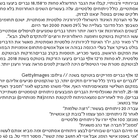
גבירותיי ורבותיי, קבלו את הגבר החדש:
לא פחות מ־18,158
חלקים שונים בגופו? יצאנו לבדוק.
כשבסך הכל מדובר בעלייה של 29% משנת 2000 ועד היום.
"בשנים האחרונות אני רואה יותר ויותר גברים שמגיעים לטיפולים אסתטיי
עשו הזרקות בוטוקס וחומצה היאלורונית ורוצים 'להתקדם לשלב הבא'".
ד"ר מאיר כהן, יו"ר האיגוד לכירורגיה פלסטית ואסתטית, מאשר את הדברים
בולט בעיקר אצל בעלי הכנסה גבוהה או אצל אנשים מתחום אומנויות הבמה -
את המקום הראשון, בפער מכריע, תופסות בקרב גברים
הזרקות הבוטוקס
. 
פלסטית, לא פחות מ־12 אלף גברים ביצעו הזרקות בוטוקס בשנת 2018. במקום השני נמצאים טיפולים באמצעות
לבוטוקס. מטרת שני הטיפולים הינה להעניק לפנים מראה צעיר ורענן יותר.
12 אלף גברים מזריקים בוטוקס בשנה // צילום: GettyImages
"לגברים יש בדרך כלל שרירים חזקים יותר, כך שהקמטים מגיעים אליהם יותר מהר ובאופן משמעותי
במקום השלישי נמצאים
ניתוחי האף
25-18, למרות שאוכלוסיית הגברים המבצעים ניתוחים קוסמטיים משתייכת ברובה לטווח הגילאים 44-35. את המקומות הרביעי והחמישי, בהפרש צמוד יחסית, תופסים ניתוחי
גברים), מיד לאחריהם נמצא
הניתוח להקטנת החזה
(718 מנותחים) ובתחתית הרשימה נמצאות
עוד בנושא:
עברה 20 ניתוחים בעשור: "רוצה שלמות"
לאחר 72 ניתוחים: הפך עצמו ל"בובת קן אנושית"
מוגזם: 100 אלף יורו על ניתוחים פלסטיים
"ממנכ"ל חברה ועד נהג משאית"
אז מיהם הגברים שבוחרים לבצע ניתוחים אסתטיים ומה מביא אותם לעשות
"א