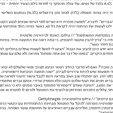
גבריים". לדבריו, "תופעה מוכרת היא נערים לפני הגיוס שבאים לבצע הקט
לקראת גיל 40, כאשר החזה הולך ומתרופף עם השנים".
ה במקלחות המשותפות" // צילום: האיגוד לכירורגיה פלסטית
ה כי "צריך להבין שקשה להפסיק, כי אתה רואה את התוצאה מייד, במיוחד
ת לחדר כושר".
הוא יודע היכן להציב את הגבול. "הציעו לי למשל לעשות שתלים ברגליים, ל
תוחים היקרים. "בסופו של דבר אם אתה מסתכל במראה ולא שלם עם עצמך, 
טובה"? האם לא מדובר בהליך רפואי הנובע מצורך נפשי שלעולם לא יבוא ע
י תופעות שיש להיות עירניים לגביהן. "ישנה תופעה הנקראת דיסמורפיה, 
לפי חוץ. הם יסתכלו שוב ושוב במראה וינסו לקבל אישור חיצוני למראה של
רים חווים את הגוף שלהם כקטן וכלא מספיק שרירי. אותם גברים מתאפיינ
ת המצב. "הסיבה שאדם 'דיסמורפי' מתמקד באיבר מסוים היא כי הוא 'מגן' 
תר, עלולים התכנים המודחקים להציף את המטופל ולגרום לו לסטרס או אפיל
" // צילום אילוסטרציה: GettyImages
שדיסמורפיה מטרתה 'להקל' על המטופל מבחינת ההתמודדות עם הקושי הרג
וטונין ודופמין, מוליכים עצביים האחראים על תחושות אושר ושמחה. בה
מהמראה".