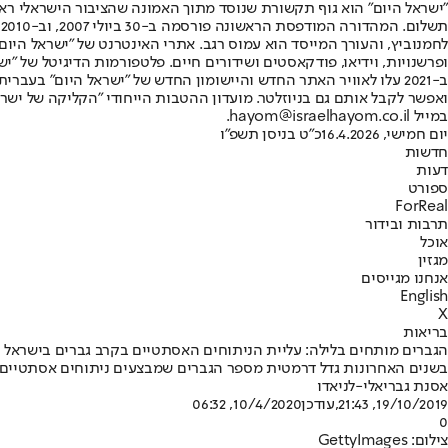
"ישראל היום" הוא גוף תקשורת שנוסד מתוך האמונה שהציבור הישראלי ראוי 
ת
ופרשנויות, וידיאו, פודקאסטים ושידורים חיים. פלטפורמות הדיגיטל של "ישרא
ב-2021 עלו לאוויר האתר החדש והיישומון החדש של "ישראל היום" בע
ואפשר לקבל אותם גם בניוזלטר. מועדון ההטבות הייחודי "הקליקה של ישרא
במייל hayom@israelhayom.co.il.
יום חמישי, 16.4.2026
כ"ט בניסן תשפ"ו
חדשות
דעות
ספורט
ForReal
תרבות ובידור
אוכל
מגזין
אנחנו מגייסים
English
X
בריאות
הגברים מותחים בלילה: עליית הניתוחים האסתטיים בקרב גברים בישראל
בשנים האחרונות גדל דרמטית מספר הגברים שמבצעים ניתוחים אסתטיים - 
אסנת גבריאלי-לניאדו
19/10/2019, 21:43
,עודכן
10/4/2020, 06:32
0
צילום: GettyImages