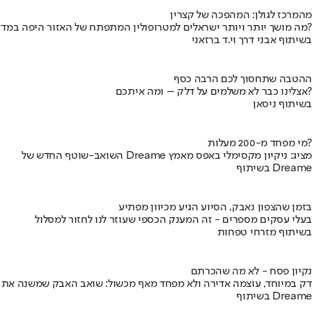
מהמרכז לגולן: המהפכה של קצרין
מה מושך יותר ויותר ישראלים למטרופולין המתפתח של האזור היפה במדינה?
בשיתוף אבני דרך וי.ד ברזאני
ההטבה שתחסוך לכם הרבה כסף
אצלינו כבר לא משלמים על דלק – ומה איתכם?
בשיתוף ניסאן
מי מפחד מ-200 מעלות?
השואב-שוטף החדש של Dreame מציג: ניקיון מקסימלי באפס מאמץ
בשיתוף Dreame
בזמן שהצפון נאבק, הסיוע הגיע מכיוון מפתיע
בעלי עסקים מספרים - זה המענק הכספי שעוזר לנו לחזור למסלול
בשיתוף מזרחי טפחות
נקיון פסח - לא מה שהכרתם
דק במיוחד, עוצמה אדירה ולא מפחד מאף מכשול: שואב האבק שמשנה את
בשיתוף Dreame