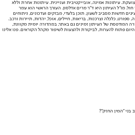
ועקת. עיתונות אמינה, אובייקטיבית ועניינית. עיתונות אחרת וללא
עור החשיפה הגבוה ביותר בימי חול. מו"ל העיתון היא ד"ר מרים אדלסון. העורך הראשי הוא עמר
 והעורך המייסד הוא עמוס רגב. אתרי האינטרנט של "ישראל היום" בעברית ובאנגלית, כמו כן היישומונים (אפליקציות) לאנדרואיד ול-iOS, מציגים חדשות מסביב לשעון, תוכן בלעדי, מבזקים ועדכונים, ניתוחים
, ספורט, כלכלה וצרכנות, בריאות, חיילים, אוכל, יהדות, תיירות ורכב.
דורה המודפסת של העיתון זמינים גם באתר, במהדורה יומית מקוונת,
היום פתוח להערות, לביקורת ולהצעות לשיפור מקהל הקוראים. פנו אלינו
בני "המין החזק"?