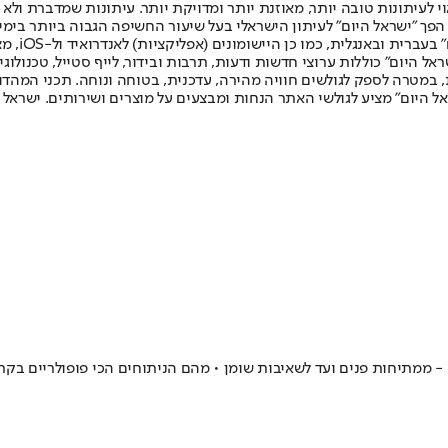
לעיתונות טובה יותר, מאוזנת יותר ומדויקת יותר. עיתונות שמדברת ולא צ
שלום. המהדורה המודפסת הראשונה פורסמה ב-30 ביולי 2007, וב-2010 הפך "ישראל היום" לעיתון הישראלי בעל שי
לחמנוביץ,
ל היום" כוללות ערוצי חדשות ודעות, תרבות ובידור, לייף סטייל, טכנולוגיה
ברית, במטרה לספק לגולשים חוויה מהירה, עדכנית, בטוחה ונוחה. תכני המה
ל היום" מציע לגולשי האתר הנחות ומבצעים על מוצרים ושירותים. ישראל 
ממתיחות פנים ועד לשאיבות שומן • מהם הניתוחים הכי פופולריים בקרב 