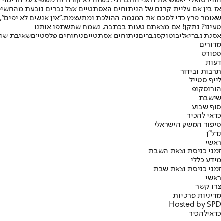
הווירטואלי' יאשש את ה'אני החברתי'. כשזה לא קורה זה משפיע על הדימוי 
אז בין אם עליית קרנם של הניתוחים האסתטיים אצל גברים נובעת מהח
שאומר פרץ כדי לסכם את המגמה ההולכת ומתעצמת.
"אין אנשים לא יפים",
טעינו? נתקן! אם מצאתם טעות בכתבה, נשמח שתשתפו אותנו
אסנת גבריאלי
בוטוקס
גברים
ניתוחים אסתטיים
ניתוחים פלסטיים
שאיבת שומ
מדורים
ספורט
דעות
תרבות ובידור
לייף סטייל
הורוסקופ
שישבת
סוף שבוע
כדאי להכיר
סיפור המשק הישראלי
נדל"ן
ראשי
זמני כניסת וצאת השבת
מידע כללי
זמני כניסת וצאת שבת
ראשי
צרו קשר
מדיניות פרטיות
Hosted by SPD
כדאי
להכיר