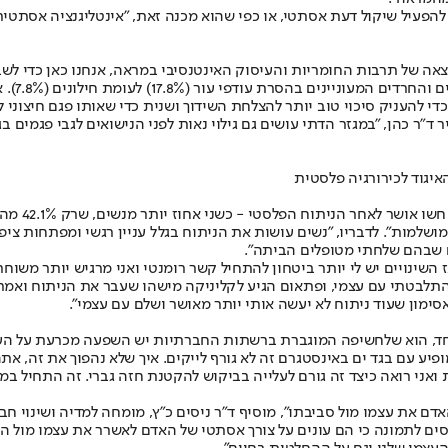
להפעיל שיקול דעת אסתטי, או כפי שהוא מכנה זאת, "אינטליגנציה אסתטית".
אה של תרבות החומריות והעיסוק האינטנסיבי במראה, אנחנו כאן כדי לשב
על פי נ
די להעניק סיכוי טוב יותר להצלחת השידוך ושנית כדי שאותו פגם חיצוני ל
ר ד"ר כהן, "במגזר הדתי עושים גם גילוי נאות לפני הנישואים לגבי פגמים 
האיגוד לכירורגיה פלסטית
 מושלמות". לדבריו, "נשים עושות את הניתוח בגלל עניין רגשי ומפתחות צ
ים שבהם שלחתי מטופלים הביתה".
שינויים יש לי יותר ביטחון להתחיל קשר רומנטי ואני מרגיש יותר משוחרר
 "התלבטתי עם עצמי, ופתאום הגיע לקליניקה מישהו שעבר את הניתוח ואמר
סימון שעוד ניתוח לא יעשה אותי יותר מאושר ושלם עם עצמי".
חד, הוא שלחשיפה המוגברת ברשתות החברתיות יש השפעה מכרעת על העלי
פיע עם בגד ים באינסטגרם זה לא גורף לייקים. איך שלא נהפוך את זה, את
ואני רואה כיצד זה גורם לעלייה בביקוש להקטנת חזה גברי. זה התחיל במה
ם את עצמו מול סביבתו", מוסיף ד"ר ניסים כ"ץ, מומחה למדיה ושינוי חב
נסים לתמונה כי הם עונים על צורך אסתטי של האדם לאשרר את עצמו מול הח