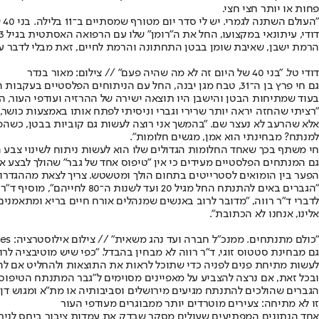
פחות או יותר חצי חצי.
"העולם השתנה לגמרי. יש לי סדר יום מטורף שמסתיים ב־11 בלילה. בני 40 של היום זה לא מה שהיה פעם והטיפולים האסתטיים או ההתעסקות בנראות החיצונית מתאימים לזה".
הרמת ישבן, שאיבת שומן בבטן התחתונה והרמת לחיים, זאת מבלי לדבר על
דודי טל. "בני 40 של היום זה לא מה שהיה פעם" // צילום: מאור בנדר
בעוד שמתיחות הבטן והישבן היו תוצאה ישירה של ההרזיה ועודפי העור, הט
"רציתי שהחזה יראה יותר שרירי וגברי וניסיתי לפתח אותו באמצעות כושר,
אלא שהרעב לא נעצר שם. "בהמשך אני רוצה לעשות גם קוביות בבטן, כשהמנ
למנתח? מבחינתי הוא אמן, מגשים חלומות".
חי משתף בכך שאחד החלומות הגדולים שלו הוא לעשות ניתוח לשינוי צבע ה
גם המנתחים הפלסטיים מעידים כי אין "טיפוס אחד של גבר" שהולך לבצע את
הפער בין הומואים לסטרייטים בתחום הולך ומטשטש. צריך לצאת מההגדרות
"הגברים באים להתנתח החל מגיל 20 ועד לשנות ה־80 לחייהם", מוסיף ד"ר כהן. "מגיעים אליי בני 80 פלוס שמרגישים מלאי מרץ וחיוניות ורוצים להתאים את הנראות החיצונית שלהם לכך".
לדברי ד"ר רווה, "מדובר לרוב באנשים שמנהלים אורח חיים בריא ומתאמנים 
אלינו, אנחנו לא הכתובת".
"כולם מתנתחים. ממנכ"ל חברה ועד נהג משאית" // צילום אילוסטרציה: GettyImages
גם מבחינת סטטוס זוגי, ד"ר רווה לא מבחין בהבדל. "כפי שיש מוטיבציה ל
לעשות מתיחת פנים לפניה כדי שתוכל לראות את התוצאות ולהחליט אם להתנ
הגברים שהולכים להתנתח מגיעים מירושלים וסביבותיה או מת"א ומגוש דן. ד
זו לא מתיחה: צעירים מוטרדים יותר ממבוגרים מעודפי העור
אחד הנתונים המפתיעים שעולים מסקר שבדק את עמדות ציבור ביחס לניתוח