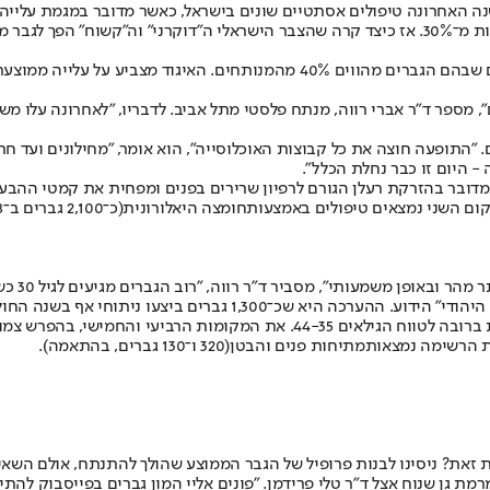
 גברים ביצעו בשנה האחרונה טיפולים אסתטיים שונים בישראל, כאשר מדובר במגמ
אסתטיים, כולל ניתוחים פלסטיים, עלה בעשרים השנים האחרונות בלא פחות מ־30%. אז כיצד קרה שהצבר
ם", מספר ד"ר אברי רווה, מנתח פלסטי מתל אביב. לדבריו, "לאחרונה עלו
. "התופעה חוצה את כל קבוצות האוכלוסייה", הוא אומר, "מחילונים ועד 
 היום זו כבר נחלת הכלל".
מדובר בהזרקת רעלן הגורם לרפיון שרירים בפנים ומפחית את קמטי ההבעה 
חומצה היאלורונית
", מסביר ד"ר רווה, "רוב הגברים מגיעים לגיל 30 כשיש להם כבר קמטים חרוצים בפנים".
, אולי משהו מתבקש לאור "תסביך האף היהודי" הידוע. ההערכ
מתיחות פנים והבטן
(320 ו־130 גברים, בהתאמה).
 זאת? ניסינו לבנות פרופיל של הגבר הממוצע שהולך להתנתח, אולם השא
ני באופן אישי הומו, אבל אני לא חושב שזה קשור", מספר דודי טל, בן 40 מרמת גן שנוח אצל ד"ר טלי פרידמן. "פו