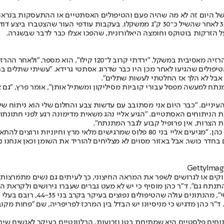
דודי, עיתונאי במקצועו, החל את ה"רומן" שלו עם הרפואה האסתטית בגיל 33 לאחר שהשיל כ־30 
 הזרקות בוטוקס וחומצה היאלורונית, שהפכו אצלו כבר לדבר שבשגרה.
גם חי פרץ בן ה־31, טבח מגן יבנה, החל עם הניתוחים הפלסטיים בע
יפולים שהגיעו לאחר מכן היו כבר שדרוג אסתטי גרידא. "עשיתי שתלים בח
 אבל לא הלך אז החלטתי לעשות שתלים".
תח למעשה מפסל עבורי קוביות מסיליקון ומשתיל אותן", אומר פרץ, "גם א
עיניים. "כבר היום אני מסתובב עם עדשות צבע והחלום שלי הוא ניתוח שי
 הניתוחים האסתטיים. "הגיע אליי נהג משאית מדימונה רגע לפני חתונתו 
 הצרות, אין פרופיל קבוע לגבר המתנתח".
בחדר כושר, אבל באזור מסוים לא מצליחים להוריד את השומן וכאן אנחנו נ
רווקים או לגרושים לשפר את המראה החיצוני, כך לעיתים גם נשים מתמרצו
תח גם". ד"ר כהן מוסיף כי יש לא מעט גברים שעברו גירושים ולקראת הח
ובכל זאת, אם נרצה להצביע על מ
"ר כהן מדגיש כי מניסיונו יש הבדל בין המרכז לפריפריה, שם "פחות מקובל
ים פלסטיים היא שמתיחת בטן וזרועות, הרלוונטיים בעיקר לאנשים שירדו