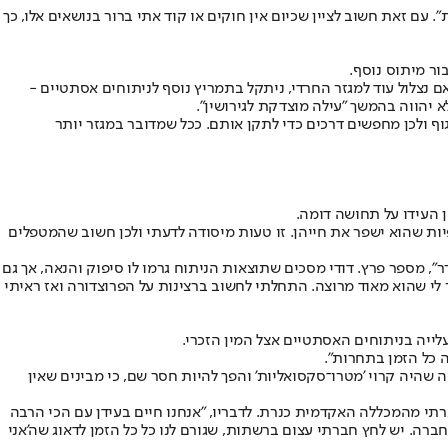
 עם זאת חשוב לציין שכיום אין חוקים או קוד אתי ברור בנושאים אלו, כך
ור מיתוס נוסף.
תוני האיגוד לכירורגיה פלסטית, קיים פער משמעותי בין אחוז הדתיים והחרדים המעוניינים בהסרת עודפי עור (17.8%) לעומת חילונים (7.8%). אם נצלול עוד למגזר החרדי, ניתקל בתמריץ נוסף לניתוחים אסתטיים -
א יהווה בהמשך "עילה מוצדקת לגירושין".
בגוף ולכן מחפשים דרכים כדי לתקן אותם. ככל שמדובר במגזר יותר
יפיות שהוא ישפר את חייהן. זו טעות מיסודה לדעתי ולכן חשוב שהמטפלים
", מספר פרץ. דודי מסכים שתוצאות הניתוח גרמו לו סיפוק והנאה, אך גם
 לי שהוא מאוד מרוצה. התחלתי לחשוב ברצינות על הפרוצדורה ואז ראיתי
יה בניתוחים האסתטיים אצל המין הזכרי.
ה כל הזמן בתחרות".
 שהיה קרוי 'מטרו־סקסואליות' והפך להיות חסר שם, כי מבינים שאין
רתי מהמכללה האקדמית כנרת. לדבריו, "אנחנו חיים בעידן עם הכי הרבה
ברה. יש לחץ חברתי עצום ברשתות, שגורם לנו כל כל הזמן לדאוג שה'אני