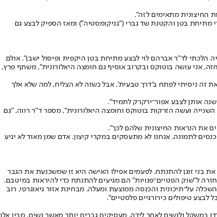
ק"ג ממשקלו. בעקבות עודפי העור שהצטברו ביצע דודי מתיחת בטן והקטנת שד גברי ("גניקומסטיה") ומאז הספיק לבצע גם
קבות הרזיה מאסיבית במשקל. "ירדתי קרוב ל־120 קילו", הוא מספר, "ולאחר ההרזיה הלכתי לד"ר אברהם לוי לבצע מתיחת בטן היקפית ופיסול ישבן". אולם
זה, אני עושה בוטוקס ובקרוב אוסיף גם חומצה היאלורונית", משתף פרץ,
ת זה ניסיתי לפתח ב'דרך טבעית', אבל כשזה לא הצליח, למה שלא אלך
שנה אותן לצבע אפור־ירקרק לתמיד".
השנייה ועשה הזרקות בוטוקס וחומצה היאלורונית", מספר ד"ר רווה. "גם
כנסים לתמונה. אנחנו לא מתעסקים במקרי קיצון. אדם שמן מאוד לא יגיע
ת את בני זוגן להתנתח. לפעמים אפילו האישה היא זו שמשכנעת את הגבר
זרה ל"שוק הפנויים־פנויות" הם מגיעים להתנתח כדי להיראות במיטבם.
אפיינים מסוימים ל"גבר המתנתח הטיפוסי", מהנתונים עולה שהטיפולים נפוצים בעיקר בקרב בני 44-35, רובם בעלי השכלה על־תיכונית והכנסה ממוצעת ומעלה. מבחינת אזור גיאוגרפי, רוב
 לבצע טיפולים כירורגיים פלסטיים".
 במשקל ולנשים לאחר לידה, מעסיקים גברים יותר מאשר נשים. מבין אלו