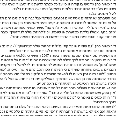
ד"ר מאיר כהן מדגיש בנקודה זו כי על כל מנתח לדעת מתי לעצור ומתי עליו 
שבסופו של דבר המנותחים תלויים בשיקול דעתו של המנתח בלבד.
לא לחילונים בלבד
אם חשבתם שניתוחים אסתטיים נפוצים בעיקר אצל גברים חילונים והם תוצ
ביצוע "תיקונים" לקראת שידוך צפוי. ה"תיקון" נעשה משני טעמים. ראשית, כ
"מום בגוף, אפילו צלקת מכוערת או שומה, יכול להוות עילה לגירושין", מבהי
אורתודוקסי, וספציפית במגזר החרדי־אשכנזי, התופעה נפוצה יותר".
ד"ר מאיר כהן. "גם שומה או צלקת עלולות להיות עילה לגירושין" // צילום: 
מנותח וטוב לו: ניתוחים אסתטיים גורמים לגברים אושר יותר מלנשים
נתון מעניין נוסף עולה מסקר שנערך בשנת 2017 וחושף כי 44.9% מהגברים חשו אושר לאחר הניתוח הפלסטי - כשני אחוז יותר מנשים, שרק 42.1% מהן העידו על תחושה דומה.
ד"ר רווה טוען כי הסיבה לכך יכולה להיות שגברים פחות "בונים על תוצאות
יעשו 'סינון' של מטופלים ויבינו את המניע לההתנתחות. לי למשל היו מקר
הגברים שעמם שוחחנו מעידים כי הניתוח אכן הסב להם אושר וסיפוק. "מאז ה
מסייג. "לפני כמה זמן הציעו לי לעשות השתלת סיליקון בחזה" הוא מספר,
בחדר ההמתנה את בן הזוג שלו מדפדף באפליקציית היכרויות. אז נפל לי הא
נלכדו ברשת: דור האינסטוש והניתוחים האסתטיים
אם יש הנחה אחת שעליה מסכימים כל המרואיינים, מנתחים ומנותחים כא
"אין ספק שהרשתות הרסו כל חלקה טובה", אומר דודי. "היום אם אתה לא מו
ד"ר רווה מסכים ואומר כי "כולם חושפים יותר את הגוף ברשתות החברתיות 
צורך בהגדרות".
"לרשתות החברתיות תפקיד עצום בעיצוב ה'אני החברתי' שלנו ובתפיסת האד
נראות ואם אני לא ברשתות החברתיות 'אני לא קיים'. ניתוחים פלסטיים נכ