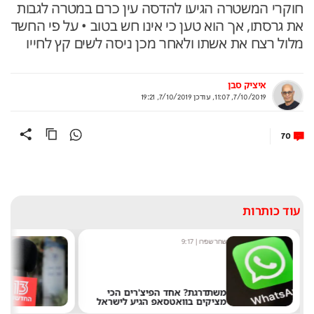
חוקרי המשטרה הגיעו להדסה עין כרם במטרה לגבות
את גרסתו, אך הוא טען כי אינו חש בטוב • על פי החשד
מלול רצח את אשתו ולאחר מכן ניסה לשים קץ לחייו
איציק סבן
7/10/2019, 11:07
,
עודכן
7/10/2019, 19:21
70
עוד כותרות
שחר שפירו
|
9:17
מערכ
משתדרגת? אחד הפיצ'רים הכי
מציקים בוואטסאפ הגיע לישראל
את 