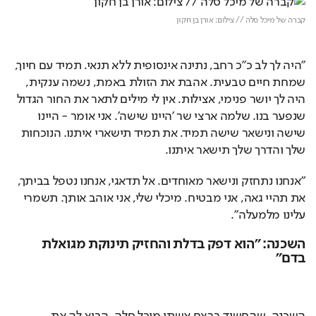
קברה של מיכל סלה // צילום: אורן בן חקון
"היה לך לב כ"כ רחב, נתינה אינסופית ללא תנאי. תמיד עם חיוך, 
שמחת חיים טבעית. אהבת את הזולת באמת, נשמה ענקית, 
היה לך יושר פנימי, אצילות. אין לי מילים לתאר את החור הגדול 
שנפער בנו. שלמה ארצי שר 'היינו שישה'. אני אומר - היינו 
שישה ונישאר שישה תמיד. את תמיד תישארי איתנו. הנוכחות 
שלך והדרך שלך תישאר איתנו.
"אנחנו נתחזק ונישאר מאוחדים. אל תדאגי, אנחנו נטפל בביתך, 
את תהיי גאה, אני מבטיח. מיכלי שלי, אני אוהב אותך. תשמרי 
עלינו מלמעלה".
השכנה: "הוא דפק בדלת והחזיק תינוקת מגואלת
בדם"
השכנה, שהחשוד ברצח אשתו מיכל סלה, הביא לה את 