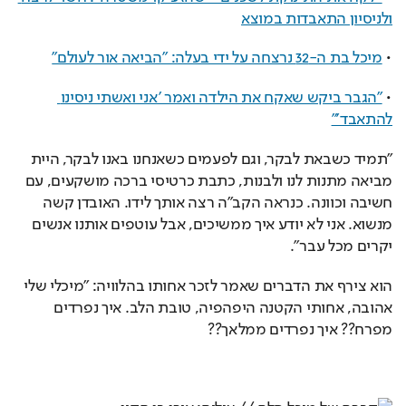
ולניסיון התאבדות במוצא
• 
מיכל בת ה-32 נרצחה על ידי בעלה: "הביאה אור לעולם"
• 
"הגבר ביקש שאקח את הילדה ואמר 'אני ואשתי ניסינו 
להתאבד'"
"תמיד כשבאת לבקר, וגם לפעמים כשאנחנו באנו לבקר, היית 
מביאה מתנות לנו ולבנות, כתבת כרטיסי ברכה מושקעים, עם 
חשיבה וכוונה. כנראה הקב"ה רצה אותך לידו. האובדן קשה 
מנשוא. אני לא יודע איך ממשיכים, אבל עוטפים אותנו אנשים 
יקרים מכל עבר".
הוא צירף את הדברים שאמר לזכר אחותו בהלוויה: "מיכלי שלי 
אהובה, אחותי הקטנה היפהפיה, טובת הלב. איך נפרדים 
מפרח?? איך נפרדים ממלאך??