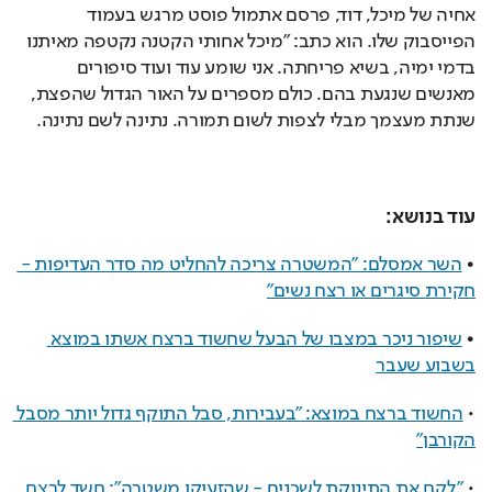
אחיה של מיכל, דוד, פרסם אתמול פוסט מרגש בעמוד 
הפייסבוק שלו. הוא כתב: "מיכל אחותי הקטנה נקטפה מאיתנו 
בדמי ימיה, בשיא פריחתה. אני שומע עוד ועוד סיפורים 
מאנשים שנגעת בהם. כולם מספרים על האור הגדול שהפצת, 
שנתת מעצמך מבלי לצפות לשום תמורה. נתינה לשם נתינה.
עוד בנושא: 
• 
השר אמסלם: "המשטרה צריכה להחליט מה סדר העדיפות - 
חקירת סיגרים או רצח נשים"
• 
שיפור ניכר במצבו של הבעל שחשוד ברצח אשתו במוצא 
בשבוע שעבר
• 
החשוד ברצח במוצא: "בעבירות, סבל התוקף גדול יותר מסבל 
הקורבן"
• 
"לקח את התינוקת לשכנים - שהזעיקו משטרה": חשד לרצח 