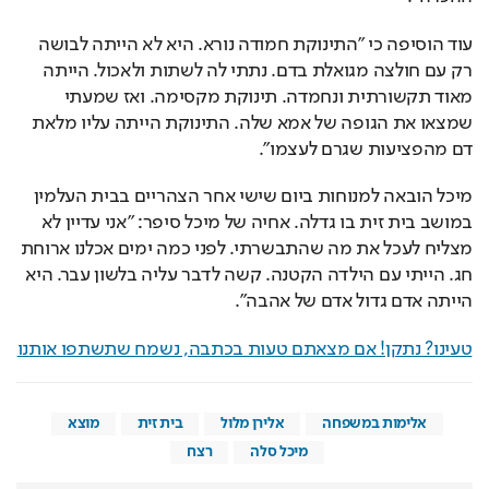
עוד הוסיפה כי "התינוקת חמודה נורא. היא לא הייתה לבושה 
רק עם חולצה מגואלת בדם. נתתי לה לשתות ולאכול. הייתה 
מאוד תקשורתית ונחמדה. תינוקת מקסימה. ואז שמעתי 
שמצאו את הגופה של אמא שלה. התינוקת הייתה עליו מלאת 
דם מהפציעות שגרם לעצמו".
מיכל הובאה למנוחות ביום שישי אחר הצהריים בבית העלמין 
במושב בית זית בו גדלה. אחיה של מיכל סיפר: "אני עדיין לא 
מצליח לעכל את מה שהתבשרתי. לפני כמה ימים אכלנו ארוחת 
חג. הייתי עם הילדה הקטנה. קשה לדבר עליה בלשון עבר. היא 
הייתה אדם גדול אדם של אהבה".
טעינו? נתקן! אם מצאתם טעות בכתבה, נשמח שתשתפו אותנו
אלימות במשפחה
אלירן מלול
בית זית
מוצא
מיכל סלה
רצח