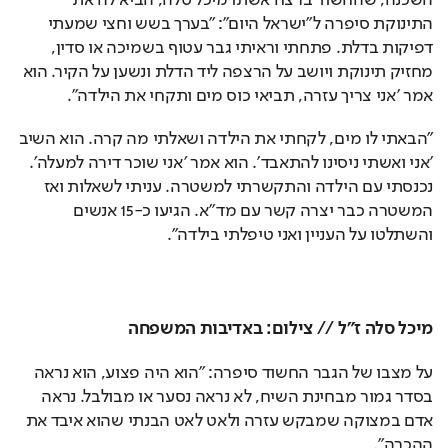
התינוקת סיפרה ל"ישראל היום": "בערך בשש וחצי שמעתי 
דפיקות בדלת. פתחתי וראיתי גבר עטוף בשמיכה או סדין, 
מחזיק תינוקת ויושב על הרצפה ליד הדלת ונשען על הקיר. הוא 
אמר 'אני צריך עזרה, תביאי כוס מים ותקחי את הילדה".
"הבאתי לו מים, לקחתי את הילדה ושאלתי מה קרה. הוא השיב 
'אני ואשתי ניסינו להתאבד'. הוא אמר ׳אני שוכר דירה למעלה׳. 
נכנסתי עם הילדה והתקשרתי למשטרה. עניתי לשאלות ואז 
המשטרה כבר יצרה קשר עם מד"א. הגיעו כ-15 אנשים 
והשתלטו על העניין ואני טיפלתי בילדה".
מיכל סלה ז"ל // צילום: באדיבות המשפחה
על מצבו של הגבר החשוד סיפרה: "הוא היה פצוע, הוא נראה 
בסדר גמור מבחינת השיח, לא נראה נסער או מבולבל. נראה 
אדם במצוקה שמבקש עזרה ולאט לאט הבנתי שהוא איבד את 
ההכרה". 