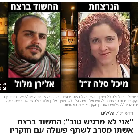
ל - מיכל סלה ז"ל, מימין - אלירן מלול, בעלה שחשוד ברצח, ברקע זירת הרצח // צילומים: אורן בן
, באדיבות המשפחה // משמאל - מיכל סלה ז"ל, מימין - אלירן מלול, בעלה שחשוד ברצח, ברקע
 הרצח // צילומים: אורן בן חקון, באדיבות המשפחה
חדשות
פלילים
"אני לא מרגיש טוב": החשוד ברצח
אשתו מסרב לשתף פעולה עם חוקריו