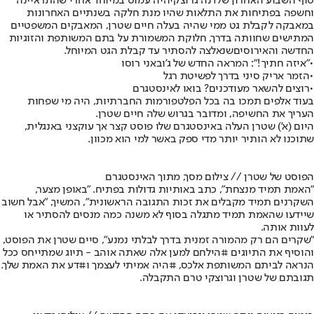
סוף השבוע האחרון של
דנה גרוצקי
היה עמוס במיוחד אחרי שהתראיינה
וחשפה בפתיחות את התלאות שהיו מנת חלקה בשנתיים האחרונות
במאבקה לקבלת גט ממי שהיה בעלה חיים שטרן, המאבקים המשפטיים
המתישים שחוותה בדרך, חלוקת המשמורת על בתם המשותפת והזוגיות
החדשה ו
האירוסים
שנאלצה להסתיר עד קבלת הגט המיוחל.
•
"איזה חתיך!": המראה החדש של ג'ובאני רוסו
•
הזמר אריק סיני בדרך לפשיטת רגל
•
רוצים להשאר מעודכנים? בואו לאינסטגרם
בעוד אלפים תמכו בה בכל הפלטפורמות החברתיות, היה מי שפחות
העריך את החשיפה, ומדובר בגרוש שלה חיים שטרן.
היום (א') שטרן העלה באינסטגרם שלו פוסט קצר אך עוקצני באנגלית,
שתוכנו לא הותיר יותר מדי ספק באשר למי הוא מכוון.
הפוסט של שטרן // צילום מסך, מתוך האינסטגרם
"האמת תמיד מנצחת", כתב באותיות גדולות בפתיח. "באופן מצער,
השקרנים תמיד מקבלים את זכות התגובה הראשונית", המשיך, "אבל חשוב
שיידעו שהאמת תמיד מתגלה בסוף לא משנה כמה מנסים להסתיר או
לעוות אותה.
"שקרים הם רק מהמורה זמנית בדרך לבלתי נמנע", סיים שטרן את הפוסט,
והוסיף את התיוגים #הילחם למען אלה שאתה אוהב - תיוג שמתייחס ככל
הנראה לביתם המשותפת אלכס, #היה אמיתי לעצמך ו#דע את האמת שלך.
תגובתם של שטרן וגרוצקי טרם התקבלה.