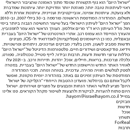
"ישראל היום" הוא גוף תקשורת שנוסד מתוך האמונה שהציבור הישראלי
ראוי לעיתונות טובה יותר, מאוזנת יותר ומדויקת יותר. עיתונות שמדברת
ולא צועקת. עיתונות אמינה, אובייקטיבית ועניינית. עיתונות אחרת וללא
תשלום. המהדורה המודפסת הראשונה פורסמה ב-30 ביולי 2007, וב-2010
הפך "ישראל היום" לעיתון הישראלי בעל שיעור החשיפה הגבוה ביותר בימי
חול. מו"ל העיתון היא ד"ר מרים אדלסון. העורך הראשי הוא עמר לחמנוביץ,
והעורך המייסד הוא עמוס רגב. אתרי האינטרנט של "ישראל היום" בעברית
ובאנגלית, כמו כן היישומונים (אפליקציות) לאנדרואיד ול-iOS, מציגים
חדשות מסביב לשעון, תוכן בלעדי, מבזקים ועדכונים, ניתוחים ופרשנויות,
וידיאו, פודקאסטים ושידורים חיים. פלטפורמות הדיגיטל של "ישראל היום"
כוללות ערוצי חדשות ודעות, תרבות ובידור, לייף סטייל, טכנולוגיה, ספורט,
כלכלה וצרכנות, בריאות, חיילים, אוכל, יהדות, תיירות ורכב. ב-2021 עלו
לאוויר האתר החדש והיישומון החדש של "ישראל היום" בעברית, במטרה
לספק לגולשים חוויה מהירה, עדכנית, בטוחה ונוחה. תכני המהדורה
המודפסת של העיתון זמינים גם באתר, במהדורה יומית מקוונת, ואפשר
לקבל אותם גם בניוזלטר. מועדון ההטבות הייחודי "הקליקה של ישראל
היום" מציע לגולשי האתר הנחות ומבצעים על מוצרים ושירותים. ישראל
היום פתוח להערות, לביקורת ולהצעות לשיפור מקהל הקוראים. פנו אלינו
במייל hayom@israelhayom.co.il.
מבזקים
חדשות
אוכל
תשחץ
ForReal
תרבות