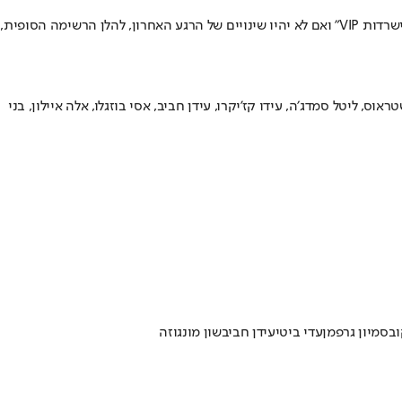
רדות VIP
" ואם לא יהיו שינויים של הרגע האחרון, להלן הרשימה הסופית,
טראוס, ליטל סמדג׳ה, עידו קז'יקרו, עידן חביב, אסי בוזגלו, אלה איילון, בני
וב
סמיון גרפמן
עדי ביטי
עידן חביב
שון מונגוזה