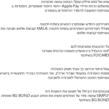
שיא של 600 מיליון שקל: הטוטו עושה מהפיכה
יחסי הימור משופרים, הפקדות ב-Apple Pay ותשלום זכיות מיידי
בשיתוף המועצה להסדר ההימורים בספורט
הפרויקט החדש שמסקרן רוכשים בפתח תקווה
קבוצת אלמוג מציגה את פרויקט MALA: מגדלי הפרימיום האחרונים בפתח תקווה
בשיתוף קבוצת אלמוג
כל ההטבות שמגיעות לכם
מה ההבדל בין מועדון תעופה וכרטיס אשראי?
בשיתוף FLYCARD
בצל איומי איראן: כך נערך משק האנרגיה
פסגת האנרגיה במעמד שגריר ארה"ב, שר האנרגיה ובכירי התעשייה בישראל
בשיתוף המכון הישראלי לאנרגיה ולסביבה
צובעים את הבית? אל תעשו את הטעות הזו
מומחה BG BOND עושה סדר על המדפים ומציג את מותג הצבע SIMPLY
בשיתוף BG BOND