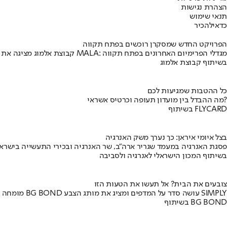
הצהרת נגישות
תנאי שימוש
כדאי
להכיר
הפרויקט החדש שמסקרן רוכשים בפתח תקווה
קבוצת אלמוג מציגה את פרויקט MALA: מגדלי הפרימיום האחרונים בפתח תקווה
בשיתוף קבוצת אלמוג
כל ההטבות שמגיעות לכם
מה ההבדל בין מועדון תעופה וכרטיס אשראי?
בשיתוף FLYCARD
בצל איומי איראן: כך נערך משק האנרגיה
פסגת האנרגיה במעמד שגריר ארה"ב, שר האנרגיה ובכירי התעשייה בישראל
בשיתוף המכון הישראלי לאנרגיה ולסביבה
צובעים את הבית? אל תעשו את הטעות הזו
מומחה BG BOND עושה סדר על המדפים ומציג את מותג הצבע SIMPLY
בשיתוף BG BOND