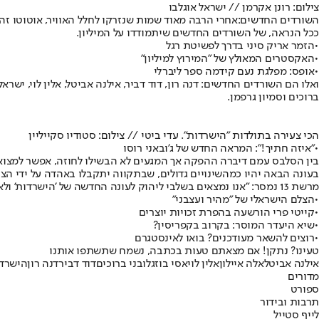
צילום: רונן אקרמן // ישראל אוגלבו
השורדים החדשים:
אחרי הרבה מאוד שמות שנזרקו לחלל האוויר, אוטוטו זה
ככל הנראה, של השורדים החדשים שיתמודדו על המיליון.
•
הזמר אריק סיני בדרך לפשיטת רגל
•
האקסטרים המאולץ של "המירוץ למיליון"
•
אופס: מפלגת נעם קידמה ספר ליברלי
ואלו הם השורדים החדשים: דנה רון, דוד דביר, אילנה אביטל, אלין לוי, ישראל או
ברוכים וסמיון גרפמן.
הכי צעירה בתולדות "הישרדות". עדי ביטי // צילום: סטודיו סקייליין
•
"איזה חתיך!": המראה החדש של ג'ובאני רוסו
בין הסלבס עמם דיברה ההפקה אך המגעים לא הבשילו לחוזה, אפשר למצוא את 
בעונה הבאה יהיו כמה
שינויים גדולים
, שבתקווה יתקבלו באהדה על ידי הצו
מרשת 13 נמסר: "אנו נמצאים בשלבי ליהוק לעונה החדשה של 'הישרדות' ולא נתייחס לזהות המתמודדים".
•
הצלם הישראלי של "מהיר ועצבני"
•
ק
ייטי פרי הורשעה בהפרת זכויות יוצרים
•
ש
יא היעדר המוסר: בקרוב בקפריסין?
•
רוצים להשאר מעודכנים? בואו לאינסטגרם
טעינו? נתקן! אם מצאתם טעות בכתבה, נשמח שתשתפו אותנו
אילנה אביטל
אלה איילון
אלין לוי
אסי בוזגלו
בני ברוכים
דוד דביר
דנה רון
הישרד
מדורים
ספורט
תרבות ובידור
לייף סטייל