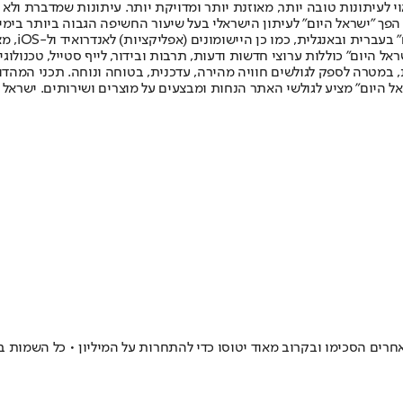
לעיתונות טובה יותר, מאוזנת יותר ומדויקת יותר. עיתונות שמדברת ולא צ
שלום. המהדורה המודפסת הראשונה פורסמה ב-30 ביולי 2007, וב-2010 הפך "ישראל היום" לעיתון הישראלי בעל שי
לחמנוביץ,
ל היום" כוללות ערוצי חדשות ודעות, תרבות ובידור, לייף סטייל, טכנולוגיה
ברית, במטרה לספק לגולשים חוויה מהירה, עדכנית, בטוחה ונוחה. תכני המה
ל היום" מציע לגולשי האתר הנחות ומבצעים על מוצרים ושירותים. ישראל 