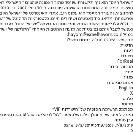
"ישראל היום" הוא גוף תקשורת שנוסד מתוך האמונה שהציבור הישראלי ראוי 
ת
ופרשנויות, וידיאו, פודקאסטים ושידורים חיים. פלטפורמות הדיגיטל של "ישרא
ב-2021 עלו לאוויר האתר החדש והיישומון החדש של "ישראל היום" בע
ואפשר לקבל אותם גם בניוזלטר. מועדון ההטבות הייחודי "הקליקה של ישרא
במייל hayom@israelhayom.co.il.
יום שישי, 10.7.2026
כ"ה בתמוז תשפ"ו
חדשות
דעות
ספורט
ForReal
תרבות ובידור
אוכל
מגזין
אנחנו מגייסים
English
X
סלבס
מקומי
מסתמן: הרשימה הסופית של "הישרדות VIP"
מייקל לואיס, שי חי ומלך זילברשלג אמרו "לא" לריאליטי, אבל 18 מפורסמים אחרים הסכימו ובקרוב מאוד יטוסו כדי להתחרות על המיליון • כל השמות בפנים
ערן סויסה
7/8/2019, 13:09
,עודכן
9/8/2019, 05:16
0