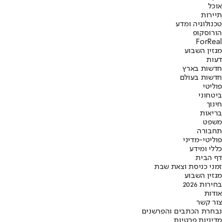
אוכל
תיירות
טכנולוגיה ומדע
הורוסקופ
ForReal
מגזין השבוע
דעות
חדשות בארץ
חדשות בעולם
פוליטי
ביטחוני
חינוך
בריאות
משפט
תחבורה
פוליטי-מדיני
כללי ומידע
דף הבית
זמני כניסת וצאת שבת
מגזין השבוע
בחירות 2026
אודות
צור קשר
נבחרת הכתבים והפרשנים
מדיניות פרטיות