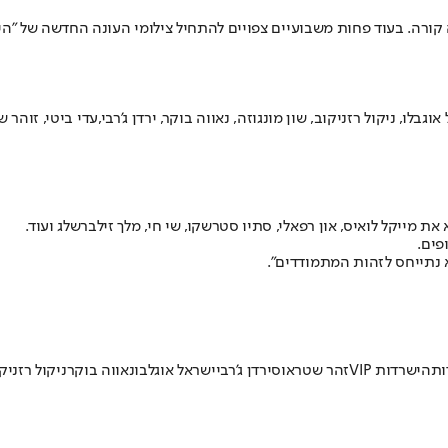
 קורה. בעוד פחות משבועיים צפויים להתחיל צילומי העונה החדשה של "
היש
גבלו, ניקול רזניקוב, שון מונגוזה, נאווה בוקר, ירדן ג'רבי,
עדי ביטי
, זוהר ש
מייקל לואיס, און רפאלי, סתיו סטרשקו, שי חי, מלך זילברשלג ועוד.
פים.
ות
הישרדות VIP
זהר שטראוס
ירדן ג'רבי
ישראל אוגלבו
נאווה בוקר
ניקול רזניק