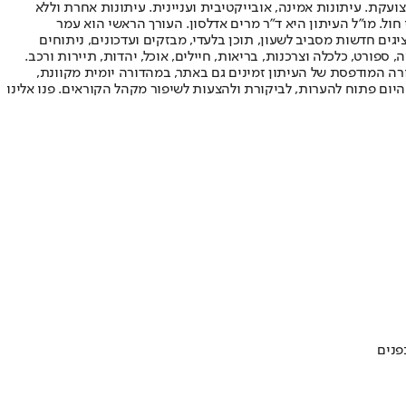
ועקת. עיתונות אמינה, אובייקטיבית ועניינית. עיתונות אחרת וללא
עור החשיפה הגבוה ביותר בימי חול. מו"ל העיתון היא ד"ר מרים אדלסון. העורך הראשי הוא עמר
 והעורך המייסד הוא עמוס רגב. אתרי האינטרנט של "ישראל היום" בעברית ובאנגלית, כמו כן היישומונים (אפליקציות) לאנדרואיד ול-iOS, מציגים חדשות מסביב לשעון, תוכן בלעדי, מבזקים ועדכונים, ניתוחים
, ספורט, כלכלה וצרכנות, בריאות, חיילים, אוכל, יהדות, תיירות ורכב.
דורה המודפסת של העיתון זמינים גם באתר, במהדורה יומית מקוונת,
היום פתוח להערות, לביקורת ולהצעות לשיפור מקהל הקוראים. פנו אלינו