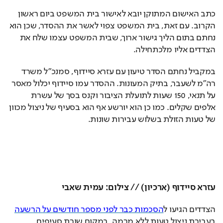
כתב האישום המתוקן יובא לאישור בית המשפט ביום ראשון 
הקרוב. עם זאת, בית המשפט צפוי לאשר את ההסדר, שכן הוא 
נחתם בתום הליך גישור ארוך, שבית המשפט עצמו שלח את 
הצדדים אליו מלכתחילה.  
במקביל נחתם הסדר טיעון עם עזרא סיידוף, סמנכ"ל משרד 
רה"מ לשעבר, בתיק המעונות. ההסדר עמו סיידוף יכלול מאסר 
על תנאי, 150 שעות לתועלת הציבור וקנס בסך של עשרת  
אלפים שקלים. כמו כן הוא יורשע אף הוא בסעיף של ניצול מכוון 
של טעות הזולת בשלוש עבירות שונות.  
עזרא סיידוף (ארכיון) // צילום: עמית שאבי 
הצדדים הגיעו ל
הסכמות כבר לפני מספר חודשים על הרשעה
בעבירת ניצול טעות ללא מרמה, במקום שורת סעיפים 