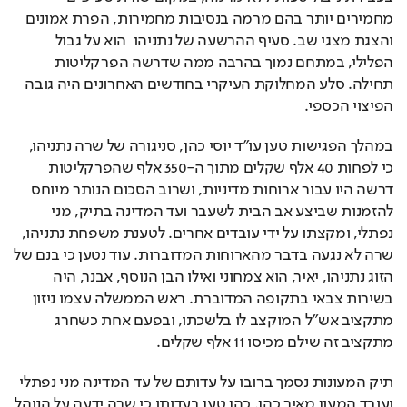
מחמירים יותר בהם מרמה בנסיבות מחמירות, הפרת אמונים 
והצגת מצגי שב. סעיף ההרשעה של נתניהו  הוא על גבול 
הפלילי, במתחם נמוך בהרבה ממה שדרשה הפרקליטות 
תחילה. סלע המחלוקת העיקרי בחודשים האחרונים היה גובה  
הפיצוי הכספי. 
במהלך הפגישות טען עו"ד יוסי כהן, סניגורה של שרה נתניהו, 
כי לפחות 40 אלף שקלים מתוך ה-350 אלף שהפרקליטות 
דרשה היו עבור ארוחות מדיניות, ושרוב הסכום הנותר מיוחס 
להזמנות שביצע אב הבית לשעבר ועד המדינה בתיק, מני 
נפתלי, ומקצתו על ידי עובדים אחרים. לטענת משפחת נתניהו, 
שרה לא נגעה בדבר מהארוחות המדוברות. עוד נטען כי בנם של 
הזוג נתניהו, יאיר, הוא צמחוני ואילו הבן הנוסף, אבנר, היה 
בשירות צבאי בתקופה המדוברת. ראש הממשלה עצמו ניזון 
מתקציב אש"ל המוקצב לו בלשכתו, ובפעם אחת כשחרג 
מתקציב זה שילם מכיסו 11 אלף שקלים. 
תיק המעונות נסמך ברובו על עדותם של עד המדינה מני נפתלי 
ועובד המעון מאיר כהן. כהן טען בעדותו כי שרה ידעה על הנוהל 