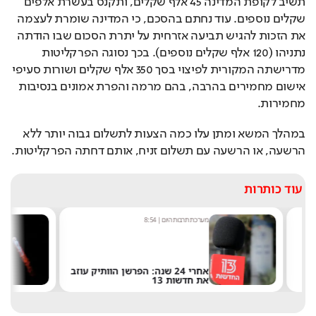
תשיב לקופת המדינה 45 אלף שקלים, ותקנס בעשרת אלפים 
שקלים נוספים. עוד נחתם בהסכם, כי המדינה שומרת לעצמה 
את הזכות להגיש תביעה אזרחית על יתרת הסכום שבו הודתה 
נתניהו (120 אלף שקלים נוספים). בכך נסוגה הפרקליטות 
מדרישתה המקורית לפיצוי בסך 350 אלף שקלים ושורות סעיפי 
אישום מחמירים בהרבה, בהם מרמה והפרת אמונים בנסיבות 
מחמירות.
במהלך המשא ומתן עלו כמה הצעות לתשלום גבוה יותר ללא 
הרשעה, או הרשעה עם תשלום זניח, אותם דחתה הפרקליטות.
עוד כותרות
מערכת תרבות היום
|
8:54
שחר 
אחרי 24 שנה: הפרשן הוותיק עוזב
את חדשות 13
של 