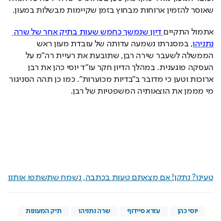
שאוסר להזמין ארוחות מבחוץ בזמן שקיימות מבשלות במעון.  
אתמול התקיים
 דיון שנמשך כחמש שעות בתיק אחר של שרה 
נתניהו
, במסגרתו נשמעה עדותה של עובדת מעון ראש 
הממשלה לשעבר שירה רבן, שתובעת את רעיית רה"מ על 
העסקה פוגענית. במהלך הדיון חקר עו"ד יוסי כהן את רבן 
ארוכות וטען כי מדובר ב"בדיות מכוערות". כמו כן תהה הסניגור 
מי מממן את הוצאותיה המשפטיות של רבן. 
טעינו? נתקן! אם מצאתם טעות בכתבה, נשמח שתשתפו אותנו
יוסי כהן
עזרא סיידוף
שרה נתניהו
תיק המעונות