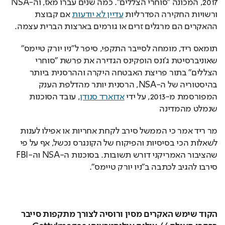
2017, המכונה "סוחרי הצללים". כמה שנים עברו מאז, וה-NSA 
ורשויות החקירה הפדרליות 
עדיין לא יודעות
 אם קבוצת 
ההאקרים הם מרגלים זרים או גורמים בארצות הברית עצמה. 
תומאס ריד, מומחה לסייבר התקפי, סיפר ל"ניו יורק טיימס" 
שאוניברסיטת ג'ונס הופקינס הגדירה את פרשת "סוחרי 
הצללים" בתור פריצת האבטחה היקרה וההרסנית ביותר 
בהיסטוריה של ה-NSA, הרסנית יותר מהדלפת הענק 
המפורסמת מ-2013, על ידי 
אדוארד סנודן
, עובד הסוכנות 
שנמלט מהמדינה
מר ריד אמר כי הממשל סירב לקחת אחריות או אפילו לענות 
לשאלות הכי בסיסיות והפיקוח של הקונגרס נכשל, אף על פי 
שהציבור האמריקני דורש תשובות. בסוכנות ה-NSA וה-FBI 
סירבו להגיב לכתבה ב"ניו יורק טיימס".
הקוד שימש האקרים מסין ורוסיה לצורך מתקפות סייבר 