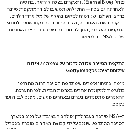
נצחי" (EternalBlue), והאקרים בצפון קוריאה, ברוסיה 
ולאחרונה גם בסין – החלו להשתמש בו לצורך מתקפות סייבר 
ברחבי העולם, שגורמות לנזקים בהיקף של מיליארדי דולרים. 
כך קרה בשנה האחרונה, שקוד הסייבר ההתקפי שנועד 
למנוע
התקפות האקרים, הפך לבומרנג והופיע כעת בחצר האחורית 
של ה-NSA בבולטימור.
התקפת הסייבר עלולה לחזור על עצמה // צילום 
אילוסטרציה: GettyImages
מומחי ביטחון אומרים שמתקפת הסייבר חרגה מתחומי 
בולטימור למקומות אחרים בארצות הברית. לפי ההערכה, 
ההאקרים מתמקדים בערים ובאתרים פגיעים, מפנסילבניה ועד 
טקסס. 
ה-NSA סירבה בעבר לדון או להכיר באובדן של רכיב במערך 
הסייבר ההתקפי, שנגנב על ידי קבוצת האקרים מוכרת באפריל 