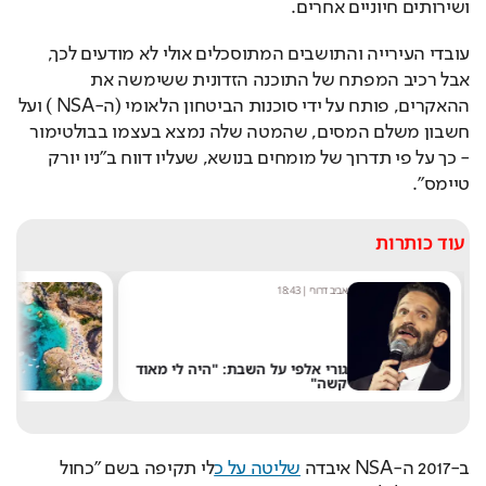
ושירותים חיוניים אחרים.
עובדי העירייה והתושבים המתוסכלים אולי לא מודעים לכך, 
אבל רכיב המפתח של התוכנה הזדונית ששימשה את 
ההאקרים, פותח על ידי סוכנות הביטחון הלאומי (ה-NSA ) ועל 
חשבון משלם המסים, שהמטה שלה נמצא בעצמו בבולטימור  
- כך על פי תדרוך של מומחים בנושא, שעליו דווח ב"ניו יורק 
טיימס". 
עוד כותרות
אביב דרורי
|
18:43
מערכת
גורי אלפי על השבת: "היה לי מאוד
קשה"
שלא
ב-2017 ה-NSA איבדה 
שליטה על כ
לי תקיפה בשם "כחול 