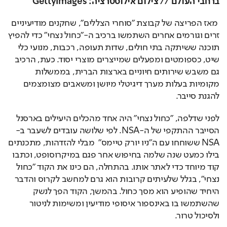
ברחבי העולם // צילום אילוסטרציה: GettyImages
 מאז הפריצה של קבוצת "סוחרי הצללים", שחקנים מודיעיניים 
זרים וגורמים אחרים השתמשו ברכיב ה-"כחול נצחי" כדי להפיץ 
תוכנה ששיתקה בתי חולים, שדות תעופה, רכבות, מנועי כלי 
שיט, כספומטים ומפעלים שמייצרים מוצרי יסוד. כעת, הרכיב 
גם משבש שירותים חיוניים בארצות הברית, בממשלות 
מקומיות בעלות מערך דיגיטלי מיושן ומשאבים מצומצמים 
להגנת סייבר. 
לפני שדלפה, "כחול נצחי" היה אחד מהכלים היעילים בארסנל 
הסייבר ההתקפי של ה-NSA. לפי שלושה עובדים לשעבר ב-
NSA ששוחחו עם ה"ניו יורק טיימס"  מבלי להזדהות, מתכנתים 
בילו כמעט שנה שלמה בחיפוש אחר פגם במיקרוסופט, וכתבו 
קוד מיוחד כדי לאתר אותו. בהתחלה, הם כינו את הקוד "כחול 
נצחי", בגלל שלעיתים קרובות הוא גרם למחשב לקרוס והדבר 
היחיד שהופיע הוא מסך כחול. בהמשך, הקוד הפך לנשק 
שהשתמשו בו באינספור איסופי מודיעין ומשימות לניטור 
ולסיכול טרור.