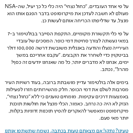
על פי אחד העובדים, "כחול נצחי" היה כלי כל כך יעיל, שה-NSA 
מעולם לא חשבה לעדכן את מיקרוסופט בדבר הפגם אותו הוא 
מנצל, עד שדליפתו הכריחה אותם לעשות כן. 
על פי כלי תקשורת מקומיים, התקפת הסייבר בבולטימור ב-7 
במאי נעשתה לצורך סחיטת דמי כופר. המסכים של עובדי 
העירייה ננעלו והודעה באנגלית משובשת דרשה 100,000 דולר 
בביטקוין כדי לשחרר את הקבצים. "עקבנו אחריכם במשך 
ימים, אנחנו לא מדברים יותר, כל מה שאנחנו יודעים זה כסף! 
מהרו!", נכתב. 
בימים אלה בולטימור עדיין מושבתת ברובה, בעוד רשויות העיר 
מסרבות לשלם את דמי הכופר. חלק מהשירותים חזרו לפעילות 
באמצעות דרכים עקיפות. מומחים טוענים כי ללא "כחול נצחי", 
הנזק לא היה כה נרחב. כאמור, הכלי מנצל את חולשות תוכנת 
מיקרוסופט ומאפשר להאקרים להפיץ תוכנות זדוניות בקלות, 
יותר מאי פעם. 
טעינו? נתקן! אם מצאתם טעות בכתבה, נשמח שתשתפו אותנו