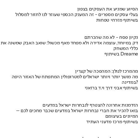
הסיוע שמניע את העסקים בצפון
בעלי עסקים מספרים - זה המענק הכספי שעוזר לנו לחזור למסלול
בשיתוף מזרחי טפחות
נקיון פסח - לא מה שהכרתם
דק במיוחד, עוצמה אדירה ולא מפחד מאף מכשול: שואב האבק שמשנה את
כללי המשחק
בשיתוף Dreame
מהמרכז לגולן: המהפכה של קצרין
מה מושך יותר ויותר ישראלים למטרופולין המתפתח של האזור היפה
במדינה?
בשיתוף אבני דרך וי.ד ברזאני
הזדמנות אחרונה להצטרף לנבחרות ישראל במדעים
בואו להכיר את חברי נבחרות ישראל במדעים שכבר מחכים לכם –
המיונים בעיצומם
בשיתוף מרכז מדעני העתיד