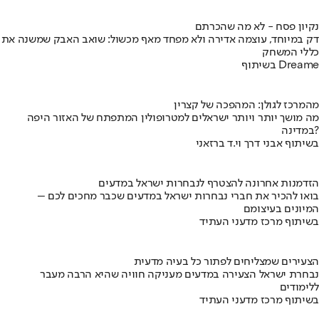
נקיון פסח - לא מה שהכרתם
דק במיוחד, עוצמה אדירה ולא מפחד מאף מכשול: שואב האבק שמשנה את
כללי המשחק
בשיתוף Dreame
מהמרכז לגולן: המהפכה של קצרין
מה מושך יותר ויותר ישראלים למטרופולין המתפתח של האזור היפה
במדינה?
בשיתוף אבני דרך וי.ד ברזאני
הזדמנות אחרונה להצטרף לנבחרות ישראל במדעים
בואו להכיר את חברי נבחרות ישראל במדעים שכבר מחכים לכם –
המיונים בעיצומם
בשיתוף מרכז מדעני העתיד
הצעירים שמצליחים לפתור כל בעיה מדעית
נבחרת ישראל הצעירה במדעים מעניקה חוויה שהיא הרבה מעבר
ללימודים
בשיתוף מרכז מדעני העתיד