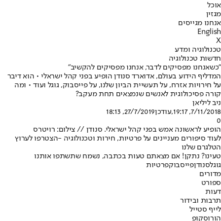
אוכל
מגזין
אנחנו מגייסים
English
X
טכנולוגיה ומדע
חדשות טכנולוגיה
"כשאנחנו מפסיקים לדבר, אנחנו מפסיקים להקשיב"
המדליף הידוע בעולם, אדוארד סנודן הופיע בפני קהל ישראלי • הוא דיבר
על חירויות אזרח, על תעשיית הביון שלנו, על פייסבוק, גוגל ועוד • ומה
קורה פסיכולוגית לאנשים שנמצאים תחת מעקב?
ניב ליליאן
7/11/2018, 19:17
,עודכן
27/7/2019, 18:13
0
הופיע לראשונה אמש בפני קהל ישראלי. סנודן // צילום: רויטרס
לעוד סיפורים מעניינים על פרטיות, חירות וטכנולוגיה -
הצטרפו לערוץ
הטלגרם שלנו
טעינו? נתקן! אם מצאתם טעות בכתבה, נשמח שתשתפו אותנו
גוגל
סנודן
פייסבוק
פרטיות
מדורים
ספורט
דעות
תרבות ובידור
לייף סטייל
הורוסקופ