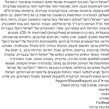
"ישראל היום" הוא גוף תקשורת שנוסד מתוך האמונה שהציבור הישראלי
ראוי לעיתונות טובה יותר, מאוזנת יותר ומדויקת יותר. עיתונות שמדברת
ולא צועקת. עיתונות אמינה, אובייקטיבית ועניינית. עיתונות אחרת וללא
תשלום. המהדורה המודפסת הראשונה פורסמה ב-30 ביולי 2007, וב-2010
הפך "ישראל היום" לעיתון הישראלי בעל שיעור החשיפה הגבוה ביותר בימי
חול. מו"ל העיתון היא ד"ר מרים אדלסון. העורך הראשי הוא עמר לחמנוביץ,
והעורך המייסד הוא עמוס רגב. אתרי האינטרנט של "ישראל היום" בעברית
ובאנגלית, כמו כן היישומונים (אפליקציות) לאנדרואיד ול-iOS, מציגים
חדשות מסביב לשעון, תוכן בלעדי, מבזקים ועדכונים, ניתוחים ופרשנויות,
וידיאו, פודקאסטים ושידורים חיים. פלטפורמות הדיגיטל של "ישראל היום"
כוללות ערוצי חדשות ודעות, תרבות ובידור, לייף סטייל, טכנולוגיה, ספורט,
כלכלה וצרכנות, בריאות, חיילים, אוכל, יהדות, תיירות ורכב. ב-2021 עלו
לאוויר האתר החדש והיישומון החדש של "ישראל היום" בעברית, במטרה
לספק לגולשים חוויה מהירה, עדכנית, בטוחה ונוחה. תכני המהדורה
המודפסת של העיתון זמינים גם באתר, במהדורה יומית מקוונת, ואפשר
לקבל אותם גם בניוזלטר. מועדון ההטבות הייחודי "הקליקה של ישראל
היום" מציע לגולשי האתר הנחות ומבצעים על מוצרים ושירותים. ישראל
היום פתוח להערות, לביקורת ולהצעות לשיפור מקהל הקוראים. פנו אלינו
במייל hayom@israelhayom.co.il.
יום שני, 23.3.2026
ה' בניסן תשפ"ו
חדשות
דעות
ספורט
ForReal
תרבות ובידור