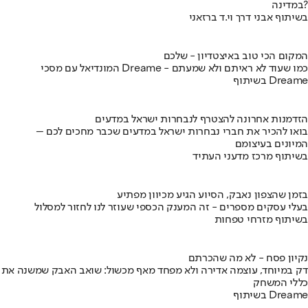
במדינה?
בשיתוף אבני דרך וי.ד ברזאני
המקום הכי טוב באיצטדיון - שלכם
המונדיאל עם מסכי Dreame - כמו שעוד לא ראיתם ולא שמעתם
בשיתוף Dreame
הזדמנות אחרונה להצטרף לנבחרות ישראל במדעים
בואו להכיר את חברי נבחרות ישראל במדעים שכבר מחכים לכם –
המיונים בעיצומם
בשיתוף מרכז מדעני העתיד
בזמן שהצפון נאבק, הסיוע הגיע מכיוון מפתיע
בעלי עסקים מספרים - זה המענק הכספי שעוזר לנו לחזור למסלול
בשיתוף מזרחי טפחות
נקיון פסח - לא מה שהכרתם
דק במיוחד, עוצמה אדירה ולא מפחד מאף מכשול: שואב האבק שמשנה את
כללי המשחק
בשיתוף Dreame