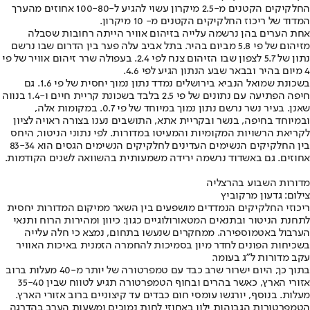
החלקיקים הקטנים מ-2.5 מיקרון עשוי להגיע ל-100-80 אחוזים מהערך
המדוד של ריכוז החלקיקים הקטנים מ- 10 מיקרון.
אחת הערים בהן נרשמה עלייה בזיהום אוויר הייתה רחובות שסבלה
מזיהום של פי 5.8 מביום בהיר. בתל אביב עלה פער בין הדרום שבו נרשם
נתון של 5.7 לצפון שבו הזיהום צנח לפי 2.4. בעפולה שרר זיהום אוויר של פי
4 מיום בהיר ובבאר שבע הנתון הגיע לפי 4.6.
בשכונת שמואל הנביא בירושלים נמדד נתון נמוך יחסית של פי 1.6. גם
חיפה הפתיעה עם נתונים של פי 2.5 בלבד בשכונת קריית חיים ו-1.4 בנווה
שאנן. בעיר נשר נרשם נתון נמוך במיוחד של פי 0.7. במקומות אלה,
ובמיוחד בחיפה, בנשר ובקריית אתא, התושבים נענו בצורה ראויה לציון
לקריאת הרשויות המקומיות והמעיטו במדורות. לפי נתוני הניטור, היחס
בין החלקיקים הנשימים העדינים לחלקיקים הנשימים הגסים הוא 83-34
אחוזים. גם באשדוד נרשמה ירידה משמעותית בהשוואה לשנים הקודמות.
מדורות השבוע בהרצליה
צילום: גדעון מרקוביץ
ריכוזי החלקיקים הנמדדים מושפעים בין השאר ממיקום המדורות יחסית
לתחנת הניטור ובתנאים המטאורולוגיים כגון: כיוון ומהירות הרוח ותנאי
הערבול באטמוספירה. ממחקרים שנעשו בתחום, נמצא כי חלה עלייה
בשכיחות הפונים לחדר מיון בסמיכות להחמרה הזמנית באיכות האוויר
עקב מדורות ל"ג בעומר.
בתוך כך, היום ישרור שרב כבד עם טמפרטורה של יותר מ-40 מעלות ברוב
אזורי הארץ, כאשר בהרים ובחוף הטמפרטורה תגיע לטווח שבין 35-40
מעלות. בנוסף, יורגשו עומסי חום כבדים עד קיצוניים ברוב אזורי הארץ.
הטמפרטורות הגבוהות ילוו באחוזי לחות נמוכים ומשעות הערב בהדרגה