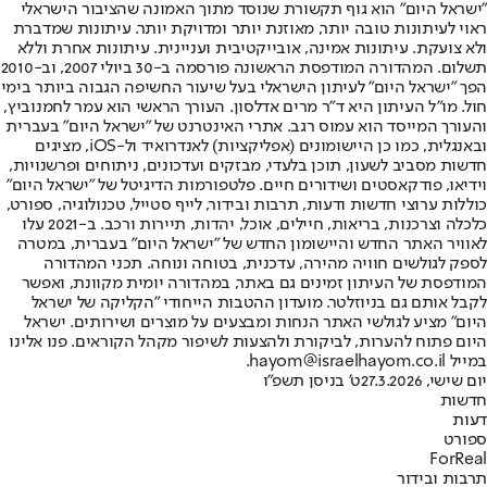
"ישראל היום" הוא גוף תקשורת שנוסד מתוך האמונה שהציבור הישראלי
ראוי לעיתונות טובה יותר, מאוזנת יותר ומדויקת יותר. עיתונות שמדברת
ולא צועקת. עיתונות אמינה, אובייקטיבית ועניינית. עיתונות אחרת וללא
תשלום. המהדורה המודפסת הראשונה פורסמה ב-30 ביולי 2007, וב-2010
הפך "ישראל היום" לעיתון הישראלי בעל שיעור החשיפה הגבוה ביותר בימי
חול. מו"ל העיתון היא ד"ר מרים אדלסון. העורך הראשי הוא עמר לחמנוביץ,
והעורך המייסד הוא עמוס רגב. אתרי האינטרנט של "ישראל היום" בעברית
ובאנגלית, כמו כן היישומונים (אפליקציות) לאנדרואיד ול-iOS, מציגים
חדשות מסביב לשעון, תוכן בלעדי, מבזקים ועדכונים, ניתוחים ופרשנויות,
וידיאו, פודקאסטים ושידורים חיים. פלטפורמות הדיגיטל של "ישראל היום"
כוללות ערוצי חדשות ודעות, תרבות ובידור, לייף סטייל, טכנולוגיה, ספורט,
כלכלה וצרכנות, בריאות, חיילים, אוכל, יהדות, תיירות ורכב. ב-2021 עלו
לאוויר האתר החדש והיישומון החדש של "ישראל היום" בעברית, במטרה
לספק לגולשים חוויה מהירה, עדכנית, בטוחה ונוחה. תכני המהדורה
המודפסת של העיתון זמינים גם באתר, במהדורה יומית מקוונת, ואפשר
לקבל אותם גם בניוזלטר. מועדון ההטבות הייחודי "הקליקה של ישראל
היום" מציע לגולשי האתר הנחות ומבצעים על מוצרים ושירותים. ישראל
היום פתוח להערות, לביקורת ולהצעות לשיפור מקהל הקוראים. פנו אלינו
במייל hayom@israelhayom.co.il.
יום שישי, 27.3.2026
ט' בניסן תשפ"ו
חדשות
דעות
ספורט
ForReal
תרבות ובידור