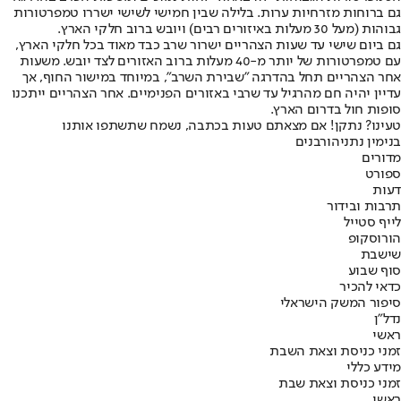
גם ברוחות מזרחיות ערות. בלילה שבין חמישי לשישי ישררו טמפרטורות
גבוהות (מעל 30 מעלות באיזורים רבים) ויובש ברוב חלקי הארץ.
גם ביום שישי עד שעות הצהריים ישרור שרב כבד מאוד בכל חלקי הארץ,
עם טמפרטורות של יותר מ-40 מעלות ברוב האזורים לצד יובש. משעות
אחר הצהריים תחל בהדרגה "שבירת השרב", במיוחד במישור החוף, אך
עדיין יהיה חם מהרגיל עד שרבי באזורים הפנימיים. אחר הצהריים ייתכנו
סופות חול בדרום הארץ.
טעינו? נתקן! אם מצאתם טעות בכתבה, נשמח שתשתפו אותנו
בנימין נתניהו
רבנים
מדורים
ספורט
דעות
תרבות ובידור
לייף סטייל
הורוסקופ
שישבת
סוף שבוע
כדאי להכיר
סיפור המשק הישראלי
נדל"ן
ראשי
זמני כניסת וצאת השבת
מידע כללי
זמני כניסת וצאת שבת
ראשי