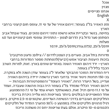
אוכל
מגזין
אנחנו מגייסים
English
X
מזג האוויר בל"ג בעומר: זיהום אוויר של עד פי 11, עומס חום קיצוני ברחבי
הארץ
בחיפה, בנשר ובקריית אתא נרשמו נתוני זיהום נמוכים, בעוד שבתל אביב
הסתמן פער גדול בין הדרום לצפון • התחזית: עומסי חום קיצוניים ועד 40
מעלות
23/5/2019, 07:52
,עודכן
23/5/2019, 10:19
0
מדורות בתל אביב. פערים בין הצפון לדרום // צילום: גדעון מרקוביץ'
בזכות היענות הציבור אמש (רביעי)
להפחתת מספר המדורות ברחבי
הארץ
– ירד זיהום האוויר השנה באזורים שונים בארץ. זאת, למרות השרב
הכבד בליל ל"ג בעומר.
ריח המדורות המוכר מהבוקר שלאחר ל"ג בעומר עודן השנה ולא במקרה.
בכ-150 תחנות ניטור אוויר ברחבי הארץ נרשמה ירידה בזיהום האוויר.
ועדיין, בשל היעדר הרוח, "האוויר העומד" והטמפרטורות הגבוהות –
זיהום האוויר הכללי שנמדד בל"ג בעומר היה גבוה מהשנה שעברה, ועמד
על פי 11.1 מיום רגיל. זאת, כשאשתקד השיא עמד על פי 7.1 מהממוצע.
אחד המאפיינים הבולטים ביותר בשריפות הוא עלייה ניכרת בריכוז
החלקיקים העוברים בדרכי הנשימה העדינים, שקטנים מ-2.5 מיקרון. ביום
רגיל מהווים חלקיקים אלה בממוצע כ-50% מהערך המדוד של חלקיקים
הקטנים מ-10 מיקרון, אולם בעת שריפות יחס זה משתנה וריכוז