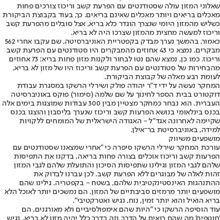
שאלוני המזון עולה שסטודנטים עם הפרעת קשב וריכוז צורכים פחות
מאכלים בריאים ויותר מאכלים שאינם בריאים. כך, בעוד בקבוצת הביקורת
כשליש מהמזון היומי שנצרך הוגדר כלא בריא, אצל סובלים מהפרעת קשב
וריכוז למעשה מחצית מהמזון שצרכו היה לא בריא.
כאמור, בהמשך נערך מבדק בקפטריית האוניברסיטה, שם עקבו אחרי 562
מבקרים. נמצא כי 43 אחוזים מהמבקרים היו סטודנטים עם הפרעת קשב
וריכוז. כמו כן, נמצא שהם נטו לבחור ולקנות מזון פחות בריא: 73 אחוזים
מהבחירות של סטודנטים עם הפרעת קשב וריכוז היו של מזון לא בריא,
לעומת רבע מאלה של קבוצת הביקורת.
המחקר נעשה על ידי ד"ר יהודה פולק ושירלי הרשקו במסגרת עבודת
דוקטורט בבית הספר לחינוך על שם שלמה (סימור) פוקס באוניברסיטה
העברית. הוא נבחר כמחקר מצטיין מבין 300 עבודות שמוצגות בימים אלה
בכנס בינלאומי בנושא הפרעות קשב וריכוז שנערך בליסבון והוצגו בכנס
שקיימה לאחרונה אגד"ל - האגודה הישראלית של המומחים ללקויות
למידה, באוניברסיטת בר־אילן.
מושפעים משיווק
עורכת המחקר שירלי הרשקו סיפרה כי "אחרי שמצאנו שסטודנטים עם
הפרעות קשב וריכוז אוכלים בצורה פחות בריאה, בדקנו את התפיסות
שלהם לגבי המזון וגילינו שתפיסות הסיכון והתועלת שלהם לגבי המזון
זהות לאלה של מבוגרים ללא הפרעת קשב. לכן עברנו לבדוק את
ההתנהגות האינסטינקטיבית שלהם, בשטח - בקפטריה. גילינו שהם
מושפעים יותר מרמזים סביבתיים של המזון. הם נמשכים יותר לאוכל הלא
בריא הואיל והוא יותר זמין, נוח, נגיש ואטרקטיבי".
עוד הוסיפה הרשקו כי "היות שהם אימפולסיביים ולא מאורגנים, הם
'חוטפים' מה שהם רואים על הדרך, וזה בדרך כלל יהיה מזון לא בריא, נגיש