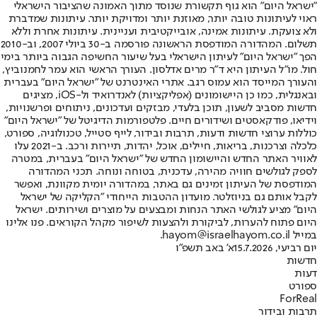
"ישראל היום" הוא גוף תקשורת שנוסד מתוך האמונה שהציבור הישראלי
ראוי לעיתונות טובה יותר, מאוזנת יותר ומדויקת יותר. עיתונות שמדברת
ולא צועקת. עיתונות אמינה, אובייקטיבית ועניינית. עיתונות אחרת וללא
תשלום. המהדורה המודפסת הראשונה פורסמה ב-30 ביולי 2007, וב-2010
הפך "ישראל היום" לעיתון הישראלי בעל שיעור החשיפה הגבוה ביותר בימי
חול. מו"ל העיתון היא ד"ר מרים אדלסון. העורך הראשי הוא עמר לחמנוביץ,
והעורך המייסד הוא עמוס רגב. אתרי האינטרנט של "ישראל היום" בעברית
ובאנגלית, כמו כן היישומונים (אפליקציות) לאנדרואיד ול-iOS, מציגים
חדשות מסביב לשעון, תוכן בלעדי, מבזקים ועדכונים, ניתוחים ופרשנויות,
וידיאו, פודקאסטים ושידורים חיים. פלטפורמות הדיגיטל של "ישראל היום"
כוללות ערוצי חדשות ודעות, תרבות ובידור, לייף סטייל, טכנולוגיה, ספורט,
כלכלה וצרכנות, בריאות, חיילים, אוכל, יהדות, תיירות ורכב. ב-2021 עלו
לאוויר האתר החדש והיישומון החדש של "ישראל היום" בעברית, במטרה
לספק לגולשים חוויה מהירה, עדכנית, בטוחה ונוחה. תכני המהדורה
המודפסת של העיתון זמינים גם באתר, במהדורה יומית מקוונת, ואפשר
לקבל אותם גם בניוזלטר. מועדון ההטבות הייחודי "הקליקה של ישראל
היום" מציע לגולשי האתר הנחות ומבצעים על מוצרים ושירותים. ישראל
היום פתוח להערות, לביקורת ולהצעות לשיפור מקהל הקוראים. פנו אלינו
במייל hayom@israelhayom.co.il.
יום רביעי, 15.7.2026
א' באב תשפ"ו
חדשות
דעות
ספורט
ForReal
תרבות ובידור