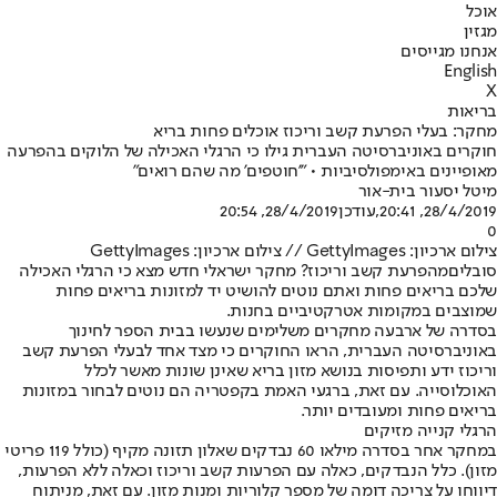
אוכל
מגזין
אנחנו מגייסים
English
X
בריאות
מחקר: בעלי הפרעת קשב וריכוז אוכלים פחות בריא
חוקרים באוניברסיטה העברית גילו כי הרגלי האכילה של הלוקים בהפרעה
מאופיינים באימפולסיביות • "'חוטפים' מה שהם רואים"
מיטל יסעור בית-אור
28/4/2019, 20:41
,עודכן
28/4/2019, 20:54
0
צילום ארכיון: GettyImages // צילום ארכיון: GettyImages
סובלים
מהפרעת קשב וריכוז
? מחקר ישראלי חדש מצא כי הרגלי האכילה
שלכם בריאים פחות ואתם נוטים להושיט יד למזונות בריאים פחות
שמוצבים במקומות אטרקטיביים בחנות.
בסדרה של ארבעה מחקרים משלימים שנעשו בבית הספר לחינוך
באוניברסיטה העברית, הראו החוקרים כי מצד אחד לבעלי הפרעת קשב
וריכוז ידע ותפיסות בנושא מזון בריא שאינן שונות מאשר לכלל
האוכלוסייה. עם זאת, ברגעי האמת בקפטריה הם נוטים לבחור במזונות
בריאים פחות ומעובדים יותר.
הרגלי קנייה מזיקים
במחקר אחר בסדרה מילאו 60 נבדקים שאלון תזונה מקיף (כולל 119 פריטי
מזון). כלל הנבדקים, כאלה עם הפרעות קשב וריכוז וכאלה ללא הפרעות,
דיווחו על צריכה דומה של מספר קלוריות ומנות מזון. עם זאת, מניתוח