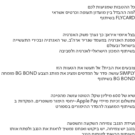
כל ההטבות שמגיעות לכם
מה ההבדל בין מועדון תעופה וכרטיס אשראי?
בשיתוף FLYCARD
בצל איומי איראן: כך נערך משק האנרגיה
פסגת האנרגיה במעמד שגריר ארה"ב, שר האנרגיה ובכירי התעשייה
בישראל ובעולם
בשיתוף המכון הישראלי לאנרגיה ולסביבה
צובעים את הבית? אל תעשו את הטעות הזו
מומחה BG BOND עושה סדר על המדפים ומציג את מותג הצבע SIMPLY
בשיתוף BG BOND
שיא של 600 מיליון שקל: הטוטו עושה מהפיכה
יחסי הימור משופרים, הפקדות ב-Apple Pay ותשלום זכיות מיידי
בשיתוף המועצה להסדר ההימורים בספורט
ועידת הנגב: צמיחה השקעה והשפעה
בנגב יש צמיחה, יש ביקוש ואנחנו נמשיך לראות את הנגב ולפתח אותו
בשיתוף הרשות לפיתוח הנגב