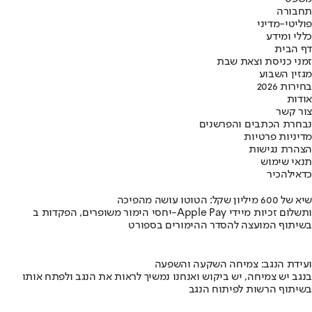
תחבורה
פוליטי-מדיני
כללי ומידע
דף הבית
זמני כניסת וצאת שבת
מגזין השבוע
בחירות 2026
אודות
צור קשר
נבחרת הכתבים והפרשנים
מדיניות פרטיות
הצהרת נגישות
תנאי שימוש
כדאי
להכיר
שיא של 600 מיליון שקל: הטוטו עושה מהפיכה
יחסי הימור משופרים, הפקדות ב-Apple Pay ותשלום זכיות מיידי
בשיתוף המועצה להסדר ההימורים בספורט
ועידת הנגב: צמיחה השקעה והשפעה
בנגב יש צמיחה, יש ביקוש ואנחנו נמשיך לראות את הנגב ולפתח אותו
בשיתוף הרשות לפיתוח הנגב