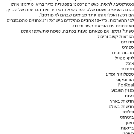
ואטרקטיבי. לראיה, כאשר פרסמנו בקפטריה כריך בריא, מיקמנו אותו
בגובה העיניים ושמנו שלט המדגיש את המחיר ואת הבריאות של הכריך,
הם רכשו ואכלו אותו יותר מבימים שבהם לא פורסם".
לפי ההערכות, כ־10-7 אחוזים מהילדים בישראל ו־5 אחוזים מהמבוגרים
מאובחנים עם הפרעת קשב וריכוז.
טעינו? נתקן! אם מצאתם טעות בכתבה, נשמח שתשתפו אותנו
הפרעות קשב וריכוז
מדורים
ספורט
תרבות ובידור
לייף סטייל
אוכל
תיירות
טכנולוגיה ומדע
הורוסקופ
ForReal
מגזין השבוע
דעות
חדשות בארץ
חדשות בעולם
פוליטי
ביטחוני
חינוך
בריאות
משפט