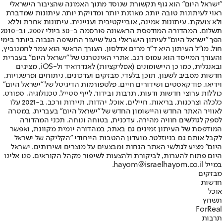
"ישראל היום" הוא גוף תקשורת שנוסד מתוך האמונה שהציבור הישראלי
ראוי לעיתונות טובה יותר, מאוזנת יותר ומדויקת יותר. עיתונות שמדברת
ולא צועקת. עיתונות אמינה, אובייקטיבית ועניינית. עיתונות אחרת וללא
תשלום. המהדורה המודפסת הראשונה פורסמה ב-30 ביולי 2007, וב-2010
הפך "ישראל היום" לעיתון הישראלי בעל שיעור החשיפה הגבוה ביותר בימי
חול. מו"ל העיתון היא ד"ר מרים אדלסון. העורך הראשי הוא עמר לחמנוביץ,
והעורך המייסד הוא עמוס רגב. אתרי האינטרנט של "ישראל היום" בעברית
ובאנגלית, כמו כן היישומונים (אפליקציות) לאנדרואיד ול-iOS, מציגים
חדשות מסביב לשעון, תוכן בלעדי, מבזקים ועדכונים, ניתוחים ופרשנויות,
וידיאו, פודקאסטים ושידורים חיים. פלטפורמות הדיגיטל של "ישראל היום"
כוללות ערוצי חדשות ודעות, תרבות ובידור, לייף סטייל, טכנולוגיה, ספורט,
כלכלה וצרכנות, בריאות, חיילים, אוכל, יהדות, תיירות ורכב. ב-2021 עלו
לאוויר האתר החדש והיישומון החדש של "ישראל היום" בעברית, במטרה
לספק לגולשים חוויה מהירה, עדכנית, בטוחה ונוחה. תכני המהדורה
המודפסת של העיתון זמינים גם באתר, במהדורה יומית מקוונת, ואפשר
לקבל אותם גם בניוזלטר. מועדון ההטבות הייחודי "הקליקה של ישראל
היום" מציע לגולשי האתר הנחות ומבצעים על מוצרים ושירותים. ישראל
היום פתוח להערות, לביקורת ולהצעות לשיפור מקהל הקוראים. פנו אלינו
במייל hayom@israelhayom.co.il.
מבזקים
חדשות
אוכל
תשחץ
ForReal
תרבות