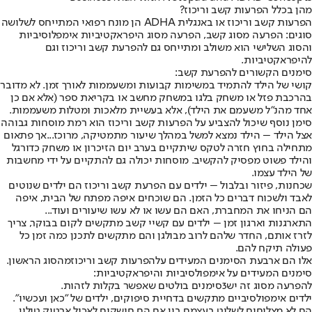
מהן בכלל הפרעות קשב וריכוז
?
הפרעות קשב וריכוז או באנגלית ADHA הן מונח רפואי המתייחס לשלושה
סוגים: הפרעה מסוג קשב, הפרעה מסוג היפראקטיביות אימפלוסיביות
והסוג השלישי הוא משולב ומתייחס גם להפרעת קשב וריכוז וגם
להיפראקטיביות.
סימנים הקשורים להפרעת קשב
:
קושי של הילד להתמיד במשימות קבועות ומשעממות לאורך זמן. לא מדובר
בהרכבת פזל או משחק בלגו במשחק מחשב או בקריאת ספר (אלא אם כן
אחד מהנ"ל משעמם את הילד), אלא בעשיית מלאכות ומטלות משעממות.
סימן נוסף שיכול להצביע על הפרעות קשב וריכוז הוא רמת מוסחות גבוהה
אצל הילד – הילד נמצא למשל במהלך שיעור מתמטיקה, מרוכז...אך פתאום
מתחילה בחוץ חזרה לטקס שיתקיים בערב יום הזיכרון או משחק כדורגל
והילד פשוט מפסיק להקשיב. מוסחות יכולה גם להתקיים על ידי מחשבות
של הילד עצמו.
שכחנות, פיזור ובלבול – ילדים עם הפרעת קשב וריכוז הם ילדים שנוטים
לאבד ולשכוח דברים כל הזמן. הם שוכחים איפה מפתח של הבית, איפה
הם הניחו את המחברת, האם הם עשו או לא עשו שיעורים ועוד...
התארגנות וארגון זמן – ילדים עם קשיי קשב מתקשים לקום בבוקר, צריך
לזרז אותם, החדר שלהם לרוב מבולגן והם מתקשים לתכנן כמה זמן כל
פעולה תיקח להם.
אלו הם ארבעת הסימנים המעידים על
הפרעות קשב וריכוז
מהסוג הראשון.
סימנים המעידים על אימפולסיביות והיפראקטיביות
:
להפרעה מסוג זה יש
3
סימנים בולטים שאפשר בקלות לזהות
.
ילדים אימפולסיביים מתקשים בדחיית סיפוקים, ילדים של "כאן ועכשיו".
הם לא מצליחים לשלוט בעצמם בין אם הם חושקים לאכול ארטיק טילון,