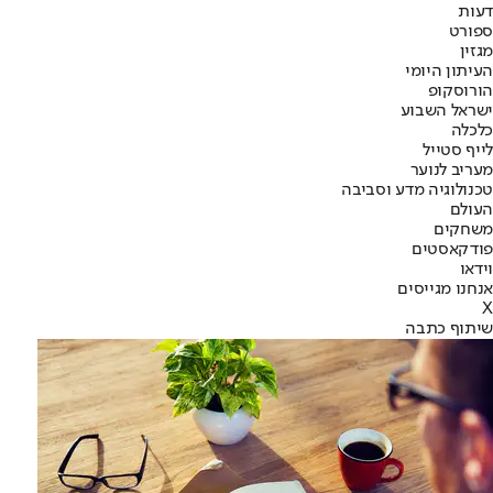
דעות
ספורט
מגזין
העיתון היומי
הורוסקופ
ישראל השבוע
כלכלה
לייף סטייל
מעריב לנוער
טכנולוגיה מדע וסביבה
העולם
משחקים
פודקאסטים
וידאו
אנחנו מגייסים
X
שיתוף כתבה