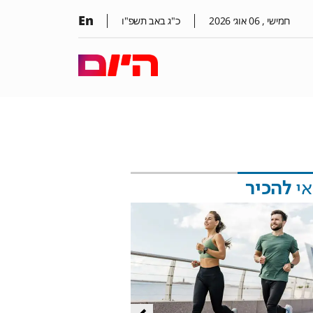
En
חמישי ,
06
אוג׳
2026
כ"ג באב תשפ"ו
אי
להכיר