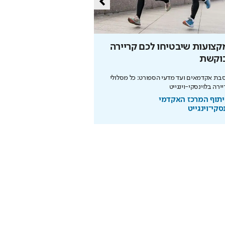
צועות שיבטיחו לכם קריירה
הזדמנות האחרונה להר
וקשת
המונדיאל
ת אקדמאים ועד מדעי הספורט: כל מסלולי
ירה בלוינסקי-וינגייט
ותשלום זכיות מיידי
תוף המרכז האקדמי
בשיתוף המועצה להסדר הה
סקי־וינגייט
בספורט