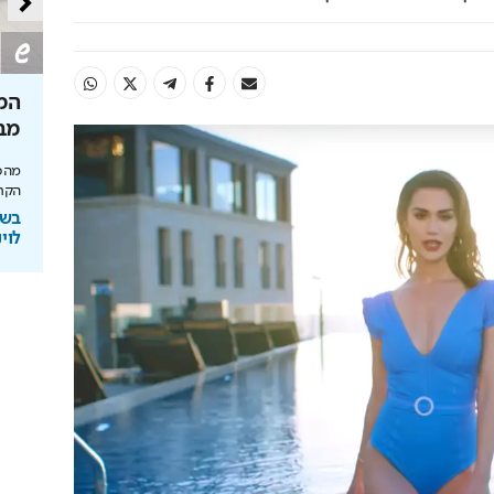
שבי הנגב?
הצצה לקמפוס שרוצה לשנות את
המק
האקדמיה
מב
 נמשיך לראות
שערי מדע ומשפט נוחת בהייטק של רעננה עם
מהסב
מעבדות AI ותוכניות חדשות
הקרי
ב
בשיתוף המרכז האקדמי שערי מדע
בשי
ומשפט
לוינ