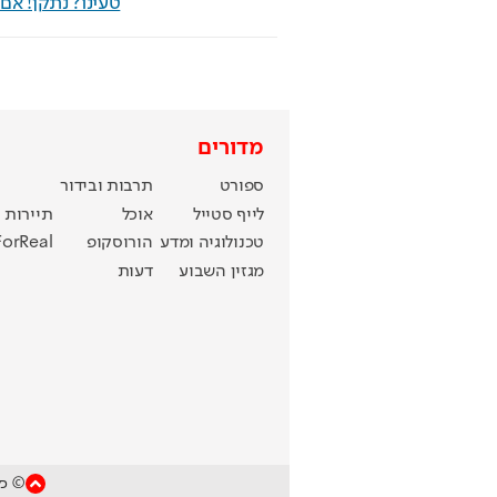
טעינו? נתקן! א
מדורים
ספורט
תרבות ובידור
לייף סטייל
אוכל
תיירות
טכנולוגיה ומדע
הורוסקופ
ForReal
מגזין השבוע
דעות
© כל