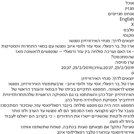
אוכל
מגזין
אנחנו מגייסים
English
X
סלבס
מקומי
יוצאים לדרך: מנחי האירוויזיון נפגשו
ארז טל, בר רפאלי, אסי עזר ולוסי איוב נפגשו עם במאי התחרות והמפיקות
• אז האם נערכה סולחה בין עזר ורפאלי – שנפגשים לראשונה מאז
שהסתכסכו?
ערן סויסה
23/2/2019, 20:27
,עודכן
23/2/2019, 20:27
0
יוצאים לדרך. מנחי האירוויזיון
ארז טל, בר רפאלי, אסי עזר ולוסי איוב- ארבעת
מנחי האירוויזיון
, נפגשו
אמש לראשונה. המפגש התקיים בביתו של הבמאי והעורך הראשי של
האירוויזיון יובל כהן והשתתפו בו גם המפיקה הראשית של
התחרות
זיווית
דוידוביץ׳ ומפיקת הטלוויזיה מיטל כהן.
המפגש הזה היה גם מפגש סולחה בין
בר רפאלי
ואסי עזר, שכזכור הסתכסכו
בעבר על רקע מקצועי. מאז הסכסוך הם לא נפגשו עד הערב ולנו נותר
להניח ולקוות שהשניים יישרו את ההדורים - כי בקרוב הם ייאלצו לעבוד
ביחד לא מעט.
טעינו? נתקן! אם מצאתם טעות בכתבה, נשמח שתשתפו אותנו
אירוויזיון
אסי עזר
ארז טל
בר רפאלי
לוסי איוב