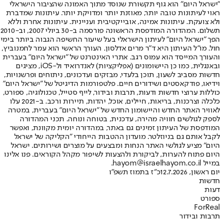
"ישראל היום" הוא גוף תקשורת שנוסד מתוך האמונה שהציבור הישראלי
ראוי לעיתונות טובה יותר, מאוזנת יותר ומדויקת יותר. עיתונות שמדברת
ולא צועקת. עיתונות אמינה, אובייקטיבית ועניינית. עיתונות אחרת וללא
תשלום. המהדורה המודפסת הראשונה פורסמה ב-30 ביולי 2007, וב-2010
הפך "ישראל היום" לעיתון הישראלי בעל שיעור החשיפה הגבוה ביותר בימי
חול. מו"ל העיתון היא ד"ר מרים אדלסון. העורך הראשי הוא עמר לחמנוביץ,
והעורך המייסד הוא עמוס רגב. אתרי האינטרנט של "ישראל היום" בעברית
ובאנגלית, כמו כן היישומונים (אפליקציות) לאנדרואיד ול-iOS, מציגים
חדשות מסביב לשעון, תוכן בלעדי, מבזקים ועדכונים, ניתוחים ופרשנויות,
וידיאו, פודקאסטים ושידורים חיים. פלטפורמות הדיגיטל של "ישראל היום"
כוללות ערוצי חדשות ודעות, תרבות ובידור, לייף סטייל, טכנולוגיה, ספורט,
כלכלה וצרכנות, בריאות, חיילים, אוכל, יהדות, תיירות ורכב. ב-2021 עלו
לאוויר האתר החדש והיישומון החדש של "ישראל היום" בעברית, במטרה
לספק לגולשים חוויה מהירה, עדכנית, בטוחה ונוחה. תכני המהדורה
המודפסת של העיתון זמינים גם באתר, במהדורה יומית מקוונת, ואפשר
לקבל אותם גם בניוזלטר. מועדון ההטבות הייחודי "הקליקה של ישראל
היום" מציע לגולשי האתר הנחות ומבצעים על מוצרים ושירותים. ישראל
היום פתוח להערות, לביקורת ולהצעות לשיפור מקהל הקוראים. פנו אלינו
במייל hayom@israelhayom.co.il.
יום ראשון, 12.7.2026
כ"ז בתמוז תשפ"ו
חדשות
דעות
ספורט
ForReal
תרבות ובידור