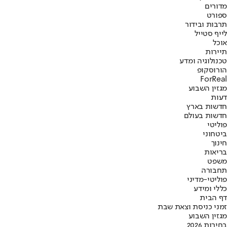
מדורים
ספורט
תרבות ובידור
לייף סטייל
אוכל
תיירות
טכנולוגיה ומדע
הורוסקופ
ForReal
מגזין השבוע
דעות
חדשות בארץ
חדשות בעולם
פוליטי
ביטחוני
חינוך
בריאות
משפט
תחבורה
פוליטי-מדיני
כללי ומידע
דף הבית
זמני כניסת וצאת שבת
מגזין השבוע
בחירות 2026