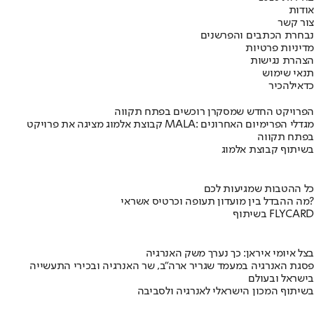
אודות
צור קשר
נבחרת הכתבים והפרשנים
מדיניות פרטיות
הצהרת נגישות
תנאי שימוש
כדאי
להכיר
הפרויקט החדש שמסקרן רוכשים בפתח תקווה
קבוצת אלמוג מציגה את פרויקט MALA: מגדלי הפרימיום האחרונים
בפתח תקווה
בשיתוף קבוצת אלמוג
כל ההטבות שמגיעות לכם
מה ההבדל בין מועדון תעופה וכרטיס אשראי?
בשיתוף FLYCARD
בצל איומי איראן: כך נערך משק האנרגיה
פסגת האנרגיה במעמד שגריר ארה"ב, שר האנרגיה ובכירי התעשייה
בישראל ובעולם
בשיתוף המכון הישראלי לאנרגיה ולסביבה