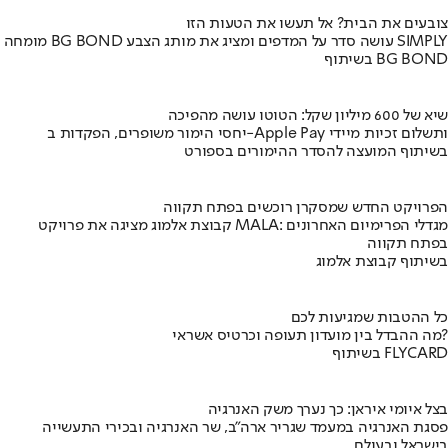
צובעים את הבית? אל תעשו את הטעות הזו
מומחה BG BOND עושה סדר על המדפים ומציג את מותג הצבע SIMPLY
בשיתוף BG BOND
שיא של 600 מיליון שקל: הטוטו עושה מהפיכה
יחסי הימור משופרים, הפקדות ב-Apple Pay ותשלום זכיות מיידי
בשיתוף המועצה להסדר ההימורים בספורט
הפרויקט החדש שמסקרן רוכשים בפתח תקווה
קבוצת אלמוג מציגה את פרויקט MALA: מגדלי הפרימיום האחרונים
בפתח תקווה
בשיתוף קבוצת אלמוג
כל ההטבות שמגיעות לכם
מה ההבדל בין מועדון תעופה וכרטיס אשראי?
בשיתוף FLYCARD
בצל איומי איראן: כך נערך משק האנרגיה
פסגת האנרגיה במעמד שגריר ארה"ב, שר האנרגיה ובכירי התעשייה
בישראל ובעולם