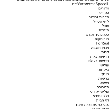
SpaceIL
בראשית
חלל
ירח
מדורים
ספורט
תרבות ובידור
לייף סטייל
אוכל
תיירות
טכנולוגיה ומדע
הורוסקופ
ForReal
מגזין השבוע
דעות
חדשות בארץ
חדשות בעולם
פוליטי
ביטחוני
חינוך
בריאות
משפט
תחבורה
פוליטי-מדיני
כללי ומידע
דף הבית
זמני כניסת וצאת שבת