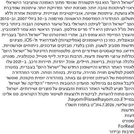
"ישראל היום" הוא גוף תקשורת שנוסד מתוך האמונה שהציבור הישראלי
ראוי לעיתונות טובה יותר, מאוזנת יותר ומדויקת יותר. עיתונות שמדברת
ולא צועקת. עיתונות אמינה, אובייקטיבית ועניינית. עיתונות אחרת וללא
תשלום. המהדורה המודפסת הראשונה פורסמה ב-30 ביולי 2007, וב-2010
הפך "ישראל היום" לעיתון הישראלי בעל שיעור החשיפה הגבוה ביותר בימי
חול. מו"ל העיתון היא ד"ר מרים אדלסון. העורך הראשי הוא עמר לחמנוביץ,
והעורך המייסד הוא עמוס רגב. אתרי האינטרנט של "ישראל היום" בעברית
ובאנגלית, כמו כן היישומונים (אפליקציות) לאנדרואיד ול-iOS, מציגים
חדשות מסביב לשעון, תוכן בלעדי, מבזקים ועדכונים, ניתוחים ופרשנויות,
וידיאו, פודקאסטים ושידורים חיים. פלטפורמות הדיגיטל של "ישראל היום"
כוללות ערוצי חדשות ודעות, תרבות ובידור, לייף סטייל, טכנולוגיה, ספורט,
כלכלה וצרכנות, בריאות, חיילים, אוכל, יהדות, תיירות ורכב. ב-2021 עלו
לאוויר האתר החדש והיישומון החדש של "ישראל היום" בעברית, במטרה
לספק לגולשים חוויה מהירה, עדכנית, בטוחה ונוחה. תכני המהדורה
המודפסת של העיתון זמינים גם באתר, במהדורה יומית מקוונת, ואפשר
לקבל אותם גם בניוזלטר. מועדון ההטבות הייחודי "הקליקה של ישראל
היום" מציע לגולשי האתר הנחות ומבצעים על מוצרים ושירותים. ישראל
היום פתוח להערות, לביקורת ולהצעות לשיפור מקהל הקוראים. פנו אלינו
במייל hayom@israelhayom.co.il.
יום שלישי, 14.7.2026
כ"ט בתמוז תשפ"ו
חדשות
דעות
ספורט
ForReal
תרבות ובידור