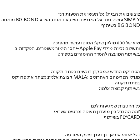
צובעים את הבית? אל תעשו את הטעות הזו
מומחה BG BOND עושה סדר על המדפים ומציג את מותג הצבע SIMPLY
בשיתוף BG BOND
שיא של 600 מיליון שקל: הטוטו עושה מהפיכה
יחסי הימור משופרים, הפקדות ב-Apple Pay ותשלום זכיות מיידי
בשיתוף המועצה להסדר ההימורים בספורט
הפרויקט החדש שמסקרן רוכשים בפתח תקווה
קבוצת אלמוג מציגה את פרויקט MALA: מגדלי הפרימיום האחרונים
בפתח תקווה
בשיתוף קבוצת אלמוג
כל ההטבות שמגיעות לכם
מה ההבדל בין מועדון תעופה וכרטיס אשראי?
בשיתוף FLYCARD
בצל איומי איראן: כך נערך משק האנרגיה