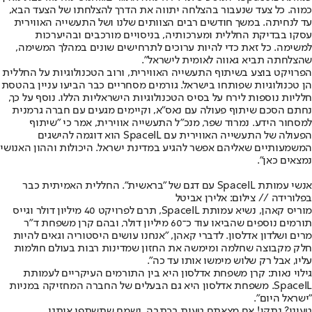
כמוה. כל צעד שנעבור בהצלחה יתווה את הדרך להצלחתו של הצעד הבא,
עד לנחיתה. במשך חודשים רבים הצוותים שלנו ושל התעשייה האווירית
עסקו בבדיקת החללית ומערכותיה, בניסויים מורכבים ובהיערכות
למשימה. כל זאת כדי להיות ערוכים לתרחישים שונים במהלך המשימה,
שהצלחתה תביא גאווה לאומית לישראל".
הפרויקט בוצע בשיתוף התעשייה האווירית, ורוב הטכנולוגיות על החללית
הן טכנולוגיות שפותחו בישראל. גורמים מסחריים כבר הביעו עניין בהטסת
חלליות נוספות לירח על בסיס הטכנולוגיות הישראליות הללו. נוסף על כך,
נחתם הסכם שיתוף פעולה עם נאס"א, וקיימים מגעים עם חברה גרמנית
למסחור הידע. נמרוד שפר, מנכ"ל התעשייה אווירית, אמר כי "שיתוף
הפעולה של התעשייה האווירית עם SpaceIL הוא דוגמה להישגים
המשמעותיים שאליהם אפשר להגיע במדינת ישראל. היכולות וההון האנושי
נמצאים כאן".
אנשי עמותת SpaceIL עם דגם של "בראשית". החללית האמיתית כבר
בפלורידה // צילום: אלירן אביטל
מוריס קאהן, נשיא עמותת SpaceIL, תרם לפרויקט 40 מיליון דולר וגייס
תורמים נוספים שהביאו עוד כ־60 מיליון דולר, ובהם קרן משפחת ד"ר
מרים ושלדון אדלסון. לדברי קאהן, "אנחנו עושים היסטוריה וגאים להיות
חלק מקבוצה שחלמה ומימשה את החזון שמדינות רבות בעולם חולמות
עליו, אבל רק שלוש מימשו אותו עד כה".
גילוי נאות: קרן משפחת אדלסון היא בין התורמים העיקריים לעמותת
SpaceIL. משפחת אדלסון היא גם הבעלים של החברה המחזיקה במניות
"ישראל היום".
טעינו? נתקן! אם מצאתם טעות בכתבה, נשמח שתשתפו אותנו