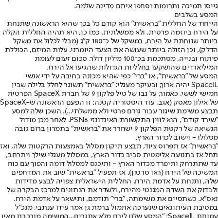
גייסו תמיכה ותרומות וסחפו איתם מדינה שלמה.
המסע בשלבים
הייחוד של החללית "בראשית" הוא קודם כל בכך שהיא הראשונה שתנחת
על הירח ביוזמה פרטית, ולא ממשלתית. כמו כן, היא תהיה החללית הקלה
ביותר שנוחתת על הירח, במשקל של כ־180 ק"ג (מבלי לכלול את משקל
הדלק), וכן הזולה ביותר שעושה את הצעד היומרני. עלות המיזם, הכוללת
פיתוח ובנייה, מסתכמת בכ־100 מיליון דולר, סכום זעום לעומת
המיליארדים שהושקעו בחלליות הגדולות שהגיעו אל הירח.
המסע של "בראשית", או "ברי" כפי שהיא מכונה בחיבה על ידי אנשי
SpaceIL יהיה ארוך, ובעיקר מעגלי: "בראשית" תשוגר לחלל בלילה שבין
חמישי לששי, כאמור, על גבו של טיל פלקון 9 של חברת SpaceX הפרטית
של אילון מאסק (אגב, עוד היסטוריה קטנה: זו הפעם הראשונה ש-SpaceX
תבצע משימת שיגור עבור גורם פרטי ולא ממשלתי...). השכן שלה למסע
"שירד קודם", הוא לווין התקשורת האינדונזי PSN6. לאחר מכן מודול
הנשיאה של רקטת הפלקון 9 ישחרר את "בראשית" בתמרון ברום גובה
מסלולו - וישוב לכדור הארץ.
"בראשית" אז תפרוס ציוד, תבצע תיקון מסלול באמצעות הרקטות שלה, ואז
תחל אז בתנועה אליפטית סביב כדור הארץ, במסלול מעגלי שילך ויתרחב,
עד שתתרחק ותיפרד מכדור הארץ - ותיכנס למסלול דומה והפוך עם כוח
המשיכה של הירח (ראו סרטון). אז תפעיל "בראשית" שוב את המדחפים
שלה, ותנחת על אדמת הירח. החללית הישראלית צפויה לבצע מדידות
ולבדוק את השדה המגנטי מהירח, ולשדר את הנתונים למרכז הבקרה של
נאס"א. כשתסיים את משימתה, "ברי" תודמם, ותישאר על אדמת הירח.
במסיבת העיתונאים שנערכה אתמול ברמת גן אמר עידו ענתבי, מנכ"ל
עמותת SpaceIL: "המסע שלנו לירח מלא אתגרים...המשימה מורכבת מאין