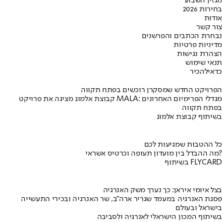
מגזין השבוע
בחירות 2026
אודות
צור קשר
נבחרת הכתבים והפרשנים
מדיניות פרטיות
הצהרת נגישות
תנאי שימוש
כדאי
להכיר
הפרויקט החדש שמסקרן רוכשים בפתח תקווה
קבוצת אלמוג מציגה את פרויקט MALA: מגדלי הפרימיום האחרונים
בפתח תקווה
בשיתוף קבוצת אלמוג
כל ההטבות שמגיעות לכם
מה ההבדל בין מועדון תעופה וכרטיס אשראי?
בשיתוף FLYCARD
בצל איומי איראן: כך נערך משק האנרגיה
פסגת האנרגיה במעמד שגריר ארה"ב, שר האנרגיה ובכירי התעשייה
בישראל ובעולם
בשיתוף המכון הישראלי לאנרגיה ולסביבה