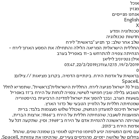
אוכל
מגזין
אנחנו מגייסים
English
X
טכנולוגיה ומדע
חדשות טכנולוגיה
שלב אחר שלב: כך תגיע "בראשית" לירח
החללית הישראלית המריאה הלילה והתחילה את המסע הארוך לירח •
הנחיתה צפויה להתרחש ב-11 באפריל בערב
אילן גטניו
ניב ליליאן
19/2/2019, 12:13
,עודכן
22/2/2019, 03:47
0
בראשית על אדמת הירח. בינתיים הדמיה, בקרוב מציאות // צילום:
SpaceIL
בגיל 70 ישראל מגיעה לירח. החללית הישראלית
"בראשית"
, שתמריא לחלל
השבוע בלילה שבין חמישי לשישי, צפויה לנחות על הירח ב־11 באפריל
בשעות הערב, ובכך להפוך את ישראל למדינה הרביעית בהיסטוריה
שמנחיתה חללית על הלוויין הטבעי של כדור הארץ.
ישראל תיכנס למועדון הנחשק, שכולל שלוש מעצמות בלבד: ברית
המועצות לשעבר, שהנחיתה חללית על הירח ב־1966; ארצות הברית,
שהיתה הראשונה להנחית אדם על הירח ב־1969; וסין, שתקעה דגל על
אדמת הירח ב־2013.
עם סיום המשימה יגיע לסיומו פרויקט לאומי בן שמונה שנים, שהחל
בחלום של שלושה יזמים, מהנדסים צעירים, שהקימו את עמותת SpaceIL,