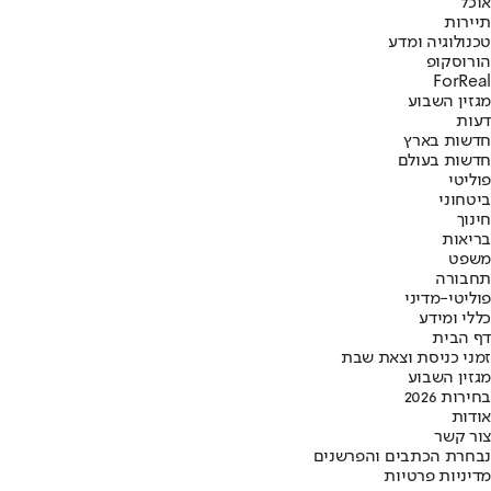
אוכל
תיירות
טכנולוגיה ומדע
הורוסקופ
ForReal
מגזין השבוע
דעות
חדשות בארץ
חדשות בעולם
פוליטי
ביטחוני
חינוך
בריאות
משפט
תחבורה
פוליטי-מדיני
כללי ומידע
דף הבית
זמני כניסת וצאת שבת
מגזין השבוע
בחירות 2026
אודות
צור קשר
נבחרת הכתבים והפרשנים
מדיניות פרטיות