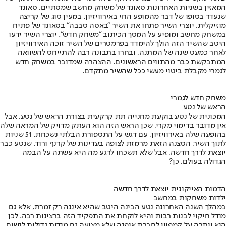
המאזין בשניות האחרונות סאונד של משחק מחשב שמסתיים, סאונד
שנעדר בסופו של דבר מהמופע החי באירוויזיון. במעין סוג של קריצה
מוזיקלית, יוצרי השיר פתחו את השיר "באסה סבבה" בסאונד של פתיח
במשחק מחשב ומופיע על המסך הכיתוב "משחק חדש". יוצרי השיר ידעו
היטב שהשיר הזה הולך להימדד בפרמטרים של השיר זוכה האירוויזיון
לאחר כמעט שנה של המתנה, ובחרו בתבונה רבה להתייחס להשוואה
המתבקשת כבר מהתווים הראשונים. ההצהרה שמדובר במשחק חדש
לגמרי מקבלת ביטוי מעשי ככל שהשיר מתקדם.
משחק חדש לגמרי
הראש של נטע
המכונית של נטע בוקעת מחנייה תת קרקעית בצורת הראש של נטע, אבל
אין מדובר בדימוי מקרי, שכן הראש הזה הוא העתק מדויק של המראה שלה
בהופעה שלה באירוויזיון, עם דגש על התספורת הבלתי נשכחת. 51 שניות
לתוך השיר, הסצנה הזאת מרמזת לצופה בעדינות של קרנף ורוד, שנטע כבר
יוצאת לדרך חדשה, אבל שלא תשכחו לרגע מה היא עשתה על הבמה
הגדולה בעולם, כן?
הדמות האייקונית יוצאת לדרך חדשה
ילדות משחקות במחשב
במהלך השנה האחרונה נטע הבינה היטב שהיא איננה רק זמרת, אלא גם
מודל חיקוי לבנות רבות והיא לוקחת את התפקיד הזה ברצינות רבה. לכן
היא ויתרה על קמפיין לחברת אופנה שלא מציעה גם מידות גדולות לנשים,