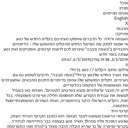
אוכל
מגזין
אנחנו מגייסים
English
X
תרבות
מוזיקה
העצמה ורודה: כל הדברים שחמקו מעיניכם בקליפ החדש של נטע
אי אפשר לנתק את הסינגל החדש מהקליפ המושקע שלו • הדימויים
החבויים ב"באסה סבבה" שיגרמו לכם לראות קרנפים, מסטיקים ואת נטע
עצמה באור חדש
3/2/2019, 19:38
,עודכן
6/2/2019, 09:47
0
צילום: מתוך הקליפ // נטע ברזילי
את השיר החדש של
נטע ברזילי
"
באסה סבבה
", חייבים לשמוע גם עם
העיניים. הקליפ המושקע שלו עמוס בדימויים חזקים ונחבאים, שמעצימים
את המשמעות של הטקסט בכל פריים.
ידוע זה מכבר ש"אלוהים נמצא בפרטים הקטנים", ואנחנו כאן בשביל
לעשות את עבודת הקודש, שלא תפספסו חלילה אף פרט משמעותי. בכל
זאת, הקליפ הישראלי היקר בהיסטוריה, ו
אחד השירים המשמעותיים
של
התקופה.
קרנף ורוד
הדימוי הראשון ששועט לעבר הצופה הוא כמובן הקרנף הוורוד הענק,
שנטע הופכת אליו במהלך השיר. נטע בעצמה כבר התייחסה לבחירה
בקרנף וסיפרה על כך שהיא קיבלה הרבה מאוד ביקורת מאז התפרסמה