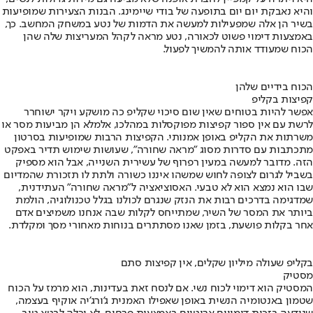
והיא נאבקת יום יום בתופעה של בודי שיימינג. הבנות הצעירות שמופיעות
בשיר הן אלה שמפעילות למעשה את הדמות של נטע במשחק המחשב. כך,
באמצעות דימוי פשוט לכאורה, נטע מראה לקהל המעריצות שלה שהן
הכוח שמעודד אותה להמשיך לפעול.
הכוח בידיים שלהן
קפיצות בקליפ
אפשר להיות בטוחים שאין שום סיכוי שקליפ כה מושקע ויקר ישוחרר
לרשת עם אין ספור קפיצות מפוקסלות במהלכו, אלמלא הן מביעות מסר או
משרתות את הקליפ באופן אמנותי. הקפיצות הרבות שמופיעות בסרטון
מתכתבות עם סדרות מסוג "מראה שחורה", שעושות שימוש תדיר באפקט
הזה. מדובר למעשה במעין רפרוף של עשירית השנייה, אבל הוא מספיק
בשביל לגרום לצופה לחוש שמשהו איננו כשורה ולתת לו תזכורת שהמדיום
שבו הוא נמצא הוא לא טבעי. האסוציאציה ל"מראה שחורה" העתידנית,
שמדגימה בדרכים רבות את הנזק שנגרם לכולנו בגלל טכנולוגיה, הולמת
ביותר את המסר של השיר, שמתייחס לקלות שבה אנחנו משמיצים אדם
אחר בקלות פושעת, בזמן שאנו מסתתרים בנוחות מאחורי מסך ומקלדת.
בקליפ שעולה מיליון שקלים, אין קפיצות סתם
מסטיק
המסטיק הוא דימוי לכוח נשי. אם לנסח זאת בעדינות, הוא מרמז על הכוח
שטמון באנטומיה הנשית באופן שאפילו האמנית ג'ורג'יה אוקיף בעצמה,