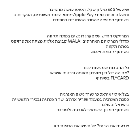
שיא של 600 מיליון שקל: הטוטו עושה מהפיכה
יחסי הימור משופרים, הפקדות ב-Apple Pay ותשלום זכיות מיידי
בשיתוף המועצה להסדר ההימורים בספורט
הפרויקט החדש שמסקרן רוכשים בפתח תקווה
קבוצת אלמוג מציגה את פרויקט MALA: מגדלי הפרימיום האחרונים
בפתח תקווה
בשיתוף קבוצת אלמוג
כל ההטבות שמגיעות לכם
מה ההבדל בין מועדון תעופה וכרטיס אשראי?
בשיתוף FLYCARD
בצל איומי איראן: כך נערך משק האנרגיה
פסגת האנרגיה במעמד שגריר ארה"ב, שר האנרגיה ובכירי התעשייה
בישראל ובעולם
בשיתוף המכון הישראלי לאנרגיה ולסביבה
צובעים את הבית? אל תעשו את הטעות הזו