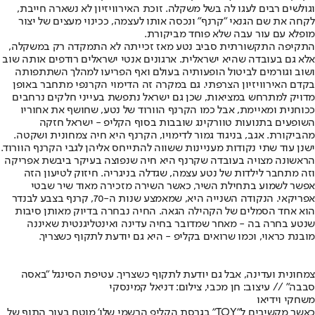
וגולשים רבים לעגו לה בשל משקלה. זוכת האירוויזיון לא נשארה חייבת,
לקחה את שם הגנאי "קרנף" ונכסה אותו לעצמה, ככינוי מעצים של יצור
מופלא עם עור עבה שלא פוחד מביקורת.
התקיפה התקשורתית סביב נטע מאז זכייתה לא התמקדה רק במשקלה,
אלא גם בעובדה שהיא ישראלית. ארגונים אנטי ישראלים רודפים אותה שוב
ושוב וגורמים לביטול הופעותיה בעולם ואף הפריעו למהלך השתתפותה
בקדם האירוויזיון הצרפתי. גם במקרה זה הדימוי הקרנפי מתחבר באופן
מדויק למתרחש במציאות, שכן גם ישראל נתפשת בעייני חלקים נרחבים
ככוחנית ומאיימת, אבל כמו הקרנף הוורוד של נטע, שחושף את אחוריו
השופעים בתנועות טוורקינג שובבות בסוף הקליפ - ישראל חזקה
מהביקורת. אגב, בניגוד גמור לדימויו, הקרנף היא חיה צמחונית ושקטה.
ישנן עוד שתי נקודות מעניינות ששווה להתייחס אליהן לגבי הקרנף הוורוד.
הראשונה מצויה בעובדה שקרנף היא חיה שנפוצה בעיקר ביבשת אפריקה
וזה מתחבר לילדות של נטע עצמה, שגדלה בניגריה. חיזוק לטיעון הזה
אפשר לשמוע בתחילת השיר, כאשר השירה מזכירה מאוד שיר שבטי
אפריקאי. הנקודה השנייה היא, שמאמצע שנות ה-70, קרנף בצבע לבנדר
הוא אחד הסמלים של הקהילה הגאה. החיה נבחרה בדיוק מאותן סיבות
שנטע בחרה בה - מאחר שמדובר בחיה עדינה ואינטליגנטית שאיננה
מובנת כראוי, וכמו שרואים בקליפ - היא גם יודעת לתקוף כשצריך.
צמחונית ועדינה, אבל גם יודעת לתקוף כשצריך. עטיפת הסינגל "באסה
סבבה" // עיצוב: חן מכבי, צילום: דניאל קמינסקי
משחקי וידיאו
כאשר מקשיבים ל"TOY" בגרסת הקליפ הרשמי שלו' מוטח בעור התוף של