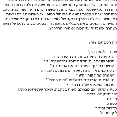
שנודעה בזכות דימויים ארוטיים באמצעות פרחים, לא יכלה לבטא טוב
יותר. המוטיב של המסטיק חוזר שוב ושוב, עד שהעיר כולה נצבעת בחומר
הוורדרד. למי שנשאר ספק לגבי כוונת המשורר, שינדוד עד סוף השיר, כאשר
המנהרה שבה מבצעת נטע את החיסול הסופי של הארוס הבורח נראית
כמו משהו שצולם במהלך בדיקה של צוואר הרחם. רמז נוסף לאסוציאציה
הנשית של המסטיק אנו מקבלים מבזכות הרוכסנים שעוטה נטע על ראשה,
הצהרה אופנתית על הכוח מאחורי הריץ' רץ'.
מה חשבתם שזה?
את הריץ', את הרץ'
• הדמויות ההזויות בתולדות האירוויזיון
• השיר שנכתב על חתונת לוסי אהריש וצחי לוי
• הרשת בטירוף: הייתם מזהים את מדונה?
• לא תאמינו איך נראית שרת התרבות של שבדיה
• יש מחליפה לקורין גדעון
• מי הדמות הוולגרית בתולדות "האח הגדול"?
• פרצופו האמיתי של דודו פארוק
טעינו? נתקן! אם מצאתם טעות בכתבה, נשמח שתשתפו אותנו
אירוויזיון
נטע ברזילי
מדורים
ספורט
תרבות ובידור
לייף סטייל