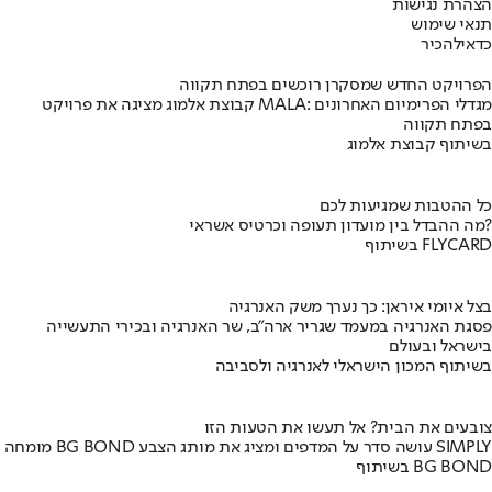
הצהרת נגישות
תנאי שימוש
כדאי
להכיר
הפרויקט החדש שמסקרן רוכשים בפתח תקווה
קבוצת אלמוג מציגה את פרויקט MALA: מגדלי הפרימיום האחרונים
בפתח תקווה
בשיתוף קבוצת אלמוג
כל ההטבות שמגיעות לכם
מה ההבדל בין מועדון תעופה וכרטיס אשראי?
בשיתוף FLYCARD
בצל איומי איראן: כך נערך משק האנרגיה
פסגת האנרגיה במעמד שגריר ארה"ב, שר האנרגיה ובכירי התעשייה
בישראל ובעולם
בשיתוף המכון הישראלי לאנרגיה ולסביבה
צובעים את הבית? אל תעשו את הטעות הזו
מומחה BG BOND עושה סדר על המדפים ומציג את מותג הצבע SIMPLY
בשיתוף BG BOND