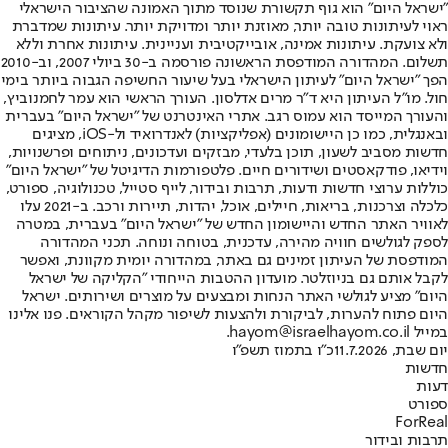
"ישראל היום" הוא גוף תקשורת שנוסד מתוך האמונה שהציבור הישראלי
ראוי לעיתונות טובה יותר, מאוזנת יותר ומדויקת יותר. עיתונות שמדברת
ולא צועקת. עיתונות אמינה, אובייקטיבית ועניינית. עיתונות אחרת וללא
תשלום. המהדורה המודפסת הראשונה פורסמה ב-30 ביולי 2007, וב-2010
הפך "ישראל היום" לעיתון הישראלי בעל שיעור החשיפה הגבוה ביותר בימי
חול. מו"ל העיתון היא ד"ר מרים אדלסון. העורך הראשי הוא עמר לחמנוביץ,
והעורך המייסד הוא עמוס רגב. אתרי האינטרנט של "ישראל היום" בעברית
ובאנגלית, כמו כן היישומונים (אפליקציות) לאנדרואיד ול-iOS, מציגים
חדשות מסביב לשעון, תוכן בלעדי, מבזקים ועדכונים, ניתוחים ופרשנויות,
וידיאו, פודקאסטים ושידורים חיים. פלטפורמות הדיגיטל של "ישראל היום"
כוללות ערוצי חדשות ודעות, תרבות ובידור, לייף סטייל, טכנולוגיה, ספורט,
כלכלה וצרכנות, בריאות, חיילים, אוכל, יהדות, תיירות ורכב. ב-2021 עלו
לאוויר האתר החדש והיישומון החדש של "ישראל היום" בעברית, במטרה
לספק לגולשים חוויה מהירה, עדכנית, בטוחה ונוחה. תכני המהדורה
המודפסת של העיתון זמינים גם באתר, במהדורה יומית מקוונת, ואפשר
לקבל אותם גם בניוזלטר. מועדון ההטבות הייחודי "הקליקה של ישראל
היום" מציע לגולשי האתר הנחות ומבצעים על מוצרים ושירותים. ישראל
היום פתוח להערות, לביקורת ולהצעות לשיפור מקהל הקוראים. פנו אלינו
במייל hayom@israelhayom.co.il.
יום שבת, 11.7.2026
כ"ו בתמוז תשפ"ו
חדשות
דעות
ספורט
ForReal
תרבות ובידור