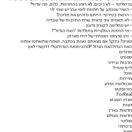
בריאליטי – לא ריבים, לא רומן בהתהוות, כלום. מה עדיף?
• השיר שנכתב על חתונת לוסי אהריש וצחי לוי
• הרשת בטירוף: הייתם מזהים את מדונה?
• לא תאמינו איך נראית שרת התרבות של שבדיה
• יש מחליפה לקורין גדעון
• מי הדמות הוולגרית בתולדות "האח הגדול"?
• זהו פרצופו האמיתי של דודו פארוק
טעינו? נתקן! אם מצאתם טעות בכתבה, נשמח שתשתפו אותנו
האח הגדול
האח הגדול VIP
הניתואח הגדול
נטלי דדון
עדי לאון
מדורים
ספורט
תרבות ובידור
לייף סטייל
אוכל
תיירות
טכנולוגיה ומדע
הורוסקופ
ForReal
מגזין השבוע
דעות
חדשות בארץ
חדשות בעולם
פוליטי
ביטחוני
חינוך