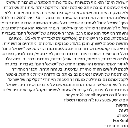
"ישראל היום" הוא גוף תקשורת שנוסד מתוך האמונה שהציבור הישראלי
ראוי לעיתונות טובה יותר, מאוזנת יותר ומדויקת יותר. עיתונות שמדברת
ולא צועקת. עיתונות אמינה, אובייקטיבית ועניינית. עיתונות אחרת וללא
תשלום. המהדורה המודפסת הראשונה פורסמה ב-30 ביולי 2007, וב-2010
הפך "ישראל היום" לעיתון הישראלי בעל שיעור החשיפה הגבוה ביותר בימי
חול. מו"ל העיתון היא ד"ר מרים אדלסון. העורך הראשי הוא עמר לחמנוביץ,
והעורך המייסד הוא עמוס רגב. אתרי האינטרנט של "ישראל היום" בעברית
ובאנגלית, כמו כן היישומונים (אפליקציות) לאנדרואיד ול-iOS, מציגים
חדשות מסביב לשעון, תוכן בלעדי, מבזקים ועדכונים, ניתוחים ופרשנויות,
וידיאו, פודקאסטים ושידורים חיים. פלטפורמות הדיגיטל של "ישראל היום"
כוללות ערוצי חדשות ודעות, תרבות ובידור, לייף סטייל, טכנולוגיה, ספורט,
כלכלה וצרכנות, בריאות, חיילים, אוכל, יהדות, תיירות ורכב. ב-2021 עלו
לאוויר האתר החדש והיישומון החדש של "ישראל היום" בעברית, במטרה
לספק לגולשים חוויה מהירה, עדכנית, בטוחה ונוחה. תכני המהדורה
המודפסת של העיתון זמינים גם באתר, במהדורה יומית מקוונת, ואפשר
לקבל אותם גם בניוזלטר. מועדון ההטבות הייחודי "הקליקה של ישראל
היום" מציע לגולשי האתר הנחות ומבצעים על מוצרים ושירותים. ישראל
היום פתוח להערות, לביקורת ולהצעות לשיפור מקהל הקוראים. פנו אלינו
במייל hayom@israelhayom.co.il.
יום שישי, 10.7.2026
כ"ה בתמוז תשפ"ו
חדשות
דעות
ספורט
ForReal
תרבות ובידור