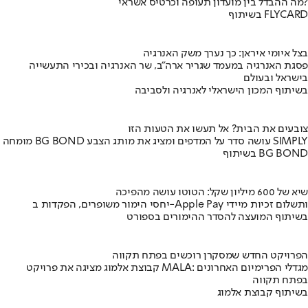
מה ההבדל בין מועדון תעופה וכרטיס אשראי?
בשיתוף FLYCARD
בצל איומי איראן: כך נערך משק האנרגיה
פסגת האנרגיה במעמד שגריר ארה"ב, שר האנרגיה ובכירי התעשייה
בישראל ובעולם
בשיתוף המכון הישראלי לאנרגיה ולסביבה
צובעים את הבית? אל תעשו את הטעות הזו
מומחה BG BOND עושה סדר על המדפים ומציג את מותג הצבע SIMPLY
בשיתוף BG BOND
שיא של 600 מיליון שקל: הטוטו עושה מהפיכה
יחסי הימור משופרים, הפקדות ב-Apple Pay ותשלום זכיות מיידי
בשיתוף המועצה להסדר ההימורים בספורט
הפרויקט החדש שמסקרן רוכשים בפתח תקווה
קבוצת אלמוג מציגה את פרויקט MALA: מגדלי הפרימיום האחרונים
בפתח תקווה
בשיתוף קבוצת אלמוג