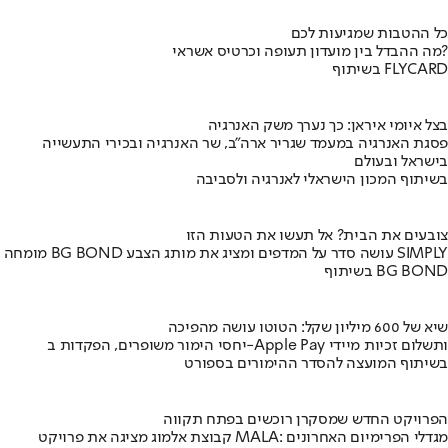
כל ההטבות שמגיעות לכם
מה ההבדל בין מועדון תעופה וכרטיס אשראי?
בשיתוף FLYCARD
בצל איומי איראן: כך נערך משק האנרגיה
פסגת האנרגיה במעמד שגריר ארה"ב, שר האנרגיה ובכירי התעשייה
בישראל ובעולם
בשיתוף המכון הישראלי לאנרגיה ולסביבה
צובעים את הבית? אל תעשו את הטעות הזו
מומחה BG BOND עושה סדר על המדפים ומציג את מותג הצבע SIMPLY
בשיתוף BG BOND
שיא של 600 מיליון שקל: הטוטו עושה מהפיכה
יחסי הימור משופרים, הפקדות ב-Apple Pay ותשלום זכיות מיידי
בשיתוף המועצה להסדר ההימורים בספורט
הפרויקט החדש שמסקרן רוכשים בפתח תקווה
קבוצת אלמוג מציגה את פרויקט MALA: מגדלי הפרימיום האחרונים