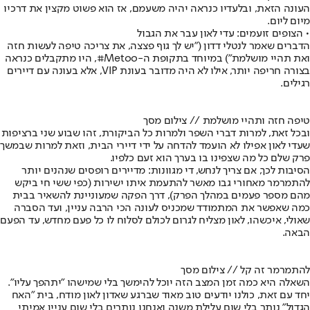
העונה הזאת, ובלעדיו כנראה יהיה משעמם, אז הוא פשוט מקצין את דרכיו
מיום ליום.
• הצופים זועמים: עדי לאון עבר את הגבול
הדברים שאמר לנטלי דדון ("יש לך גוף פצצה, את צריכה טיפה לעשות חזה
ואת תהיי מושלמת") במיוחד בתקופת ה-Metoo#, היו מתקבלים כנראה
בצורה חריפה יותר, אילו לא היה מדובר ב
עונת VIP
, אלא בעונה עם דיירים
רגילים.
טיפה חזה ותהיי מושלמת // צילום מסך
ובכל זאת, למרות דברי השפר ולמרות כל הביקורת, זהו שבוע שני ברציפות
שעדי לאון אפילו לא הועמד להדחה על ידי דיירי הבית, וזאת למרות שבמשך
פרק שלם כל מה שצפינו בו בערך הוא זעם כלפיו.
הסיבות לכך, אם צריך לנחש, די מגוונות: מדיירים רופסים שנהנים יותר
להתמרמר מאחורי גבו מאשר להתעמת איתו ישירות (כפי ששי חי ביקש
מהם מספר פעמים במהלך הפרק), דרך הפקה שמעוניינת להשאיר בבית
כמה שאפשר את המתמודד שמכניס לעונה הכי הרבה עניין, ועד הסברה
שאולי, איכשהו, לאון מצליח לגרום לכולם לסלוח לו כל פעם מחדש, עד הפעם
הבאה.
להתמרמר זה קל // צילום מסך
השאלה היא כמה זמן המצב הזה יוכל להימשך בלי שמישהו "יתהפך עליו".
יחד עם זאת, כולנו יודעים טוב מאוד שברגע שאדון לאון מודח, בית "האח
הגדול" נותר בלי שום עלילת משנה ואנחנו נותרים בלי שום עניין אמיתי