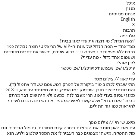
אוכל
מגזין
אנחנו מגייסים
English
X
תרבות
טלוויזיה
"האח הגדול": מי רוצה את עדי לאון בבית?
מצד אחד – הפה הגדול של עונת ה-VIP של הריאליטי חוצה גבולות כמו
רכבת ללא מעצורים • מצד שני – ברגע שיודח, נישאר עם דיירים מיודדים
ושעמום אחד גדול • מה עדיף?
לירן אוהלי
24/1/2019, 15:38
,עודכן
24/1/2019, 16:00
0
עדי לאון // צילום מסך
התיישבתי לכתוב טור ביקורת על הפרק המשעמם ששודר אתמול (ד'),
והתכוננתי ליצור תוכן, שבדיוק כמו הפרק, יהיה ממוחזר עד זרא, ו-90%
ממנו יעסוק בעדי לאון. הרי מעבר לזה, כמעט ולא היה שום דבר מרתק
בבית "
האח הגדול
" שלא קשור לאיש שמסעיר את המדינה וגורם לשי חי
להיראות כמו גור חתולים.
מיאו. שי חי // צילום מסך
עם זאת, לאון מותח את הגבולות בצורה קצת מסוכנת, גם מול הדיירים וגם
מול ההפקה. מישהו מבפנים כבר העביר לו את המסר שלטוב ולרע, הוא